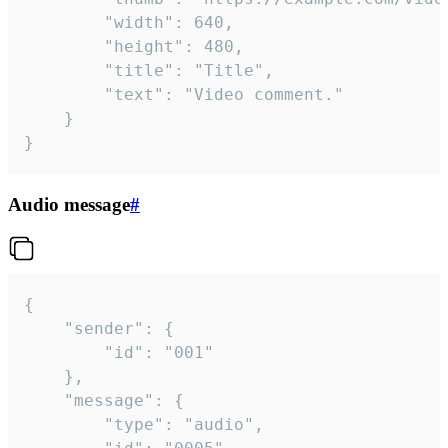
		"width": 640,

		"height": 480,

		"title": "Title",

		"text": "Video comment."

	}

}
Audio message
#
{

	"sender": {

		"id": "001"

	},

	"message": {

		"type": "audio",
