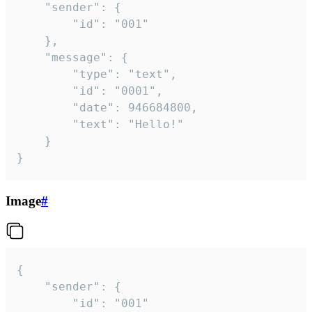
	"sender": {

		"id": "001"

	},

	"message": {

		"type": "text",

		"id": "0001",

		"date": 946684800,

		"text": "Hello!"

	}

}
Image
#
{

	"sender": {

		"id": "001"
