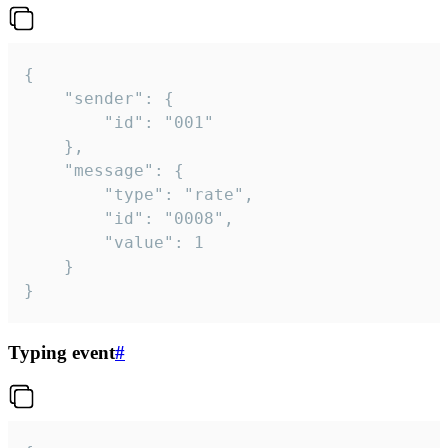
{

	"sender": {

		"id": "001"

	},

	"message": {

		"type": "rate",

		"id": "0008",

		"value": 1

	}

}
Typing event
#