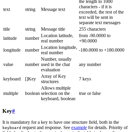
the length to 1000
characters - if it is
text
string
Message text
exceeded, the rest of the
text will be sent in
separate text messages
title
string
Message title
255 characters
Location latitude,
from -90.0000 to
latitude
number
real number
+90.0000
Location longitude,
longitude
number
-180.0000 to +180.0000
real number
Number, usually
value
number
used in the chat
any number
evaluation
Array of Key
keyboard
[]Key
7 keys
structures
Allows multiple
multiple
boolean
selection on the
true or false
keyboard, boolean
Key
#
It is mandatory for a key to have one structure field, both in the
request and response. See
example
for details. Priority of
keyboard