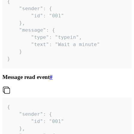
{

	"sender": {

		"id": "001"

	},

	"message": {

		"type": "typein",

		"text": "Wait a minute"

	}

}
Message read event
#
{

	"sender": {

		"id": "001"

	},
