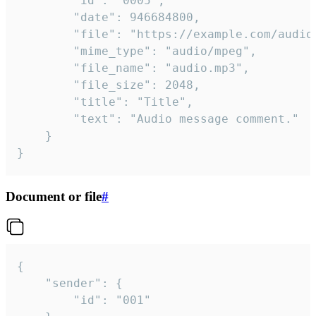
		"id": "0005",

		"date": 946684800,

		"file": "https://example.com/audio.mp3",

		"mime_type": "audio/mpeg",

		"file_name": "audio.mp3",

		"file_size": 2048,

		"title": "Title",

		"text": "Audio message comment."

	}

}
Document or file
#
{

	"sender": {

		"id": "001"
