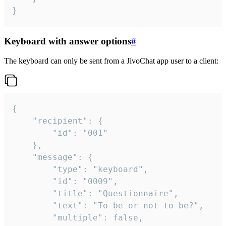
}
Keyboard with answer options
#
The keyboard can only be sent from a JivoChat app user to a client:
{

	"recipient": {

		"id": "001"

	},

	"message": {

		"type": "keyboard",

		"id": "0009",

		"title": "Questionnaire",

		"text": "To be or not to be?",

		"multiple": false,
