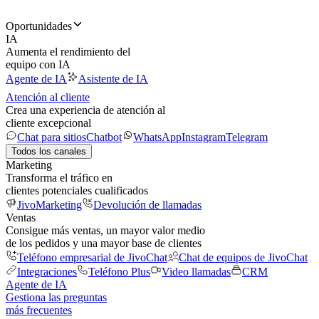
Oportunidades
IA
Aumenta el rendimiento del
equipo con IA
Agente de IA
Asistente de IA
Atención al cliente
Crea una experiencia de atención al
cliente excepcional
Chat para sitios
Chatbot
WhatsApp
Instagram
Telegram
Todos los canales
Marketing
Transforma el tráfico en
clientes potenciales cualificados
JivoMarketing
Devolución de llamadas
Ventas
Consigue más ventas, un mayor valor medio
de los pedidos y una mayor base de clientes
Teléfono empresarial de JivoChat
Chat de equipos de JivoChat
Integraciones
Teléfono Plus
Video llamadas
CRM
Agente de IA
Gestiona las preguntas
más frecuentes