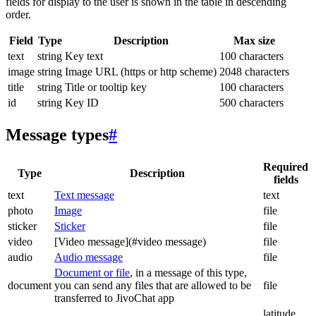
fields for display to the user is shown in the table in descending
order.
Field
Type
Description
Max size
text
string
Key text
100 characters
image
string
Image URL (https or http scheme)
2048 characters
title
string
Title or tooltip key
100 characters
id
string
Key ID
500 characters
Message types
#
Required
Type
Description
fields
text
Text message
text
photo
Image
file
sticker
Sticker
file
video
[Video message](#video message)
file
audio
Audio message
file
Document or file
, in a message of this type,
document
you can send any files that are allowed to be
file
transferred to JivoChat app
latitude