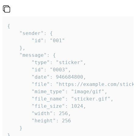
{

	"sender": {

		"id": "001"

	},

	"message": {

		"type": "sticker",

		"id": "0003",

		"date": 946684800,

		"file": "https://example.com/sticker.gif",

		"mime_type": "image/gif",

		"file_name": "sticker.gif",

		"file_size": 1024,

		"width": 256,

		"height": 256

	}

}