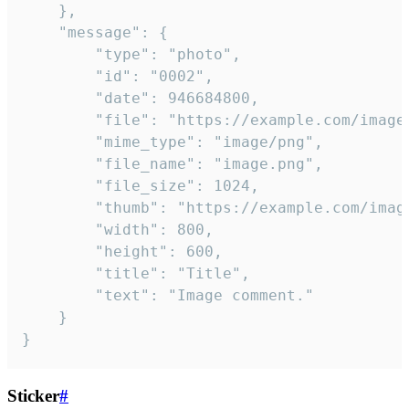
	},

	"message": {

		"type": "photo",

		"id": "0002",

		"date": 946684800,

		"file": "https://example.com/image.png",

		"mime_type": "image/png",

		"file_name": "image.png",

		"file_size": 1024,

		"thumb": "https://example.com/image_thumb.png",

		"width": 800,

		"height": 600,

		"title": "Title",

		"text": "Image comment."

	}

}
Sticker
#