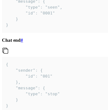
	"message": {

		"type": "seen",

		"id": "0001"

	}

}
Chat end
#
{

	"sender": {

		"id": "001"

	},

	"message": {

		"type": "stop"

	}

}