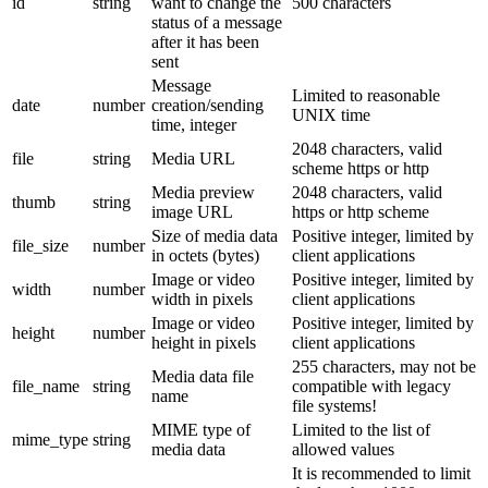
id
string
want to change the
500 characters
status of a message
after it has been
sent
Message
Limited to reasonable
date
number
creation/sending
UNIX time
time, integer
2048 characters, valid
file
string
Media URL
scheme https or http
Media preview
2048 characters, valid
thumb
string
image URL
https or http scheme
Size of media data
Positive integer, limited by
file_size
number
in octets (bytes)
client applications
Image or video
Positive integer, limited by
width
number
width in pixels
client applications
Image or video
Positive integer, limited by
height
number
height in pixels
client applications
255 characters, may not be
Media data file
file_name
string
compatible with legacy
name
file systems!
MIME type of
Limited to the list of
mime_type
string
media data
allowed values
It is recommended to limit