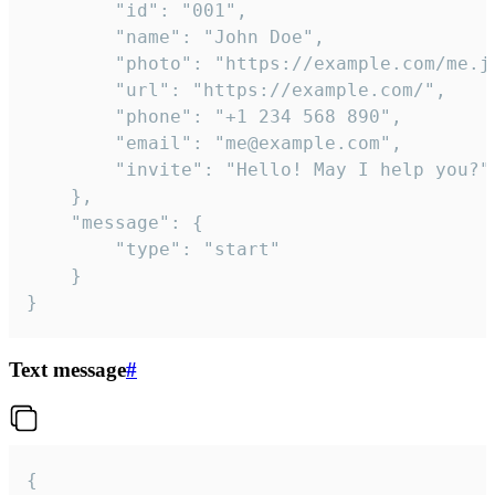
		"id": "001",

		"name": "John Doe",

		"photo": "https://example.com/me.jpg",

		"url": "https://example.com/",

		"phone": "+1 234 568 890",

		"email": "me@example.com",

		"invite": "Hello! May I help you?"

	},

	"message": {

		"type": "start"

	}

}
Text message
#
{
