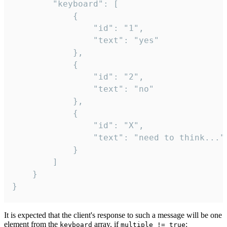
		"keyboard": [

			{

				"id": "1",

				"text": "yes"

			},

			{

				"id": "2",

				"text": "no"

			},

			{

				"id": "X",

				"text": "need to think..."

			}

		]

	}

}
It is expected that the client's response to such a message will be one
element from the
array, if
:
keyboard
multiple != true