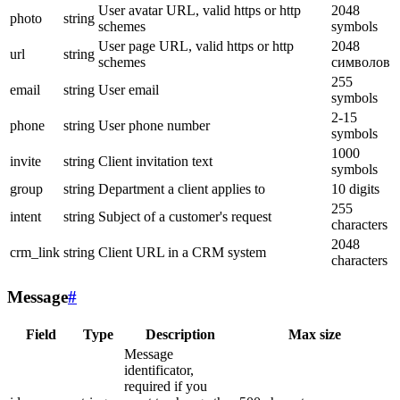
User avatar URL, valid https or http
2048
photo
string
schemes
symbols
User page URL, valid https or http
2048
url
string
schemes
символов
255
email
string
User email
symbols
2-15
phone
string
User phone number
symbols
1000
invite
string
Client invitation text
symbols
group
string
Department a client applies to
10 digits
255
intent
string
Subject of a customer's request
characters
2048
crm_link
string
Client URL in a CRM system
characters
Message
#
Field
Type
Description
Max size
Message
identificator,
required if you