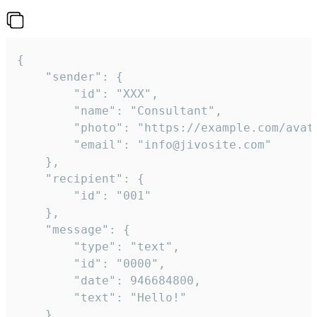
{

	"sender": {

		"id": "XXX",

		"name": "Consultant",

		"photo": "https://example.com/avatar.png",

		"email": "info@jivosite.com"

	},

	"recipient": {

		"id": "001"

	},

	"message": {

		"type": "text",

		"id": "0000",

		"date": 946684800,

		"text": "Hello!"

	}
