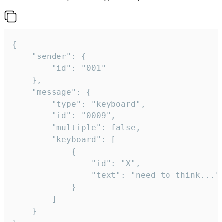
{

	"sender": {

		"id": "001"

	},

	"message": {

		"type": "keyboard",

		"id": "0009",

		"multiple": false,

		"keyboard": [

			{

				"id": "X",

				"text": "need to think..."

			}

		]

	}
