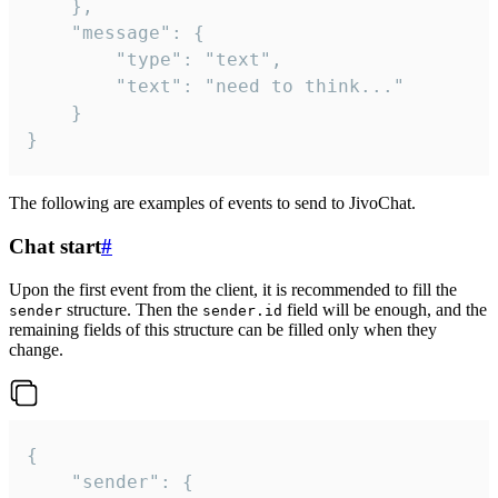
	},

	"message": {

		"type": "text",

		"text": "need to think..."

	}

}
The following are examples of events to send to JivoChat.
Chat start
#
Upon the first event from the client, it is recommended to fill the
structure. Then the
field will be enough, and the
sender
sender.id
remaining fields of this structure can be filled only when they
change.
{

	"sender": {
