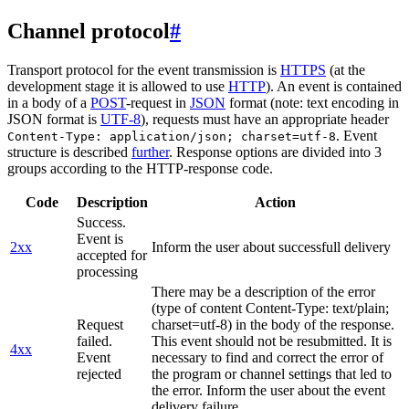
Channel protocol
#
Transport protocol for the event transmission is
HTTPS
(at the
development stage it is allowed to use
HTTP
). An event is contained
in a body of a
POST
-request in
JSON
format (note: text encoding in
JSON format is
UTF-8
), requests must have an appropriate header
. Event
Content-Type: application/json; charset=utf-8
structure is described
further
. Response options are divided into 3
groups according to the HTTP-response code.
Code
Description
Action
Success.
Event is
2xx
Inform the user about successfull delivery
accepted for
processing
There may be a description of the error
(type of content Content-Type: text/plain;
Request
charset=utf-8) in the body of the response.
failed.
This event should not be resubmitted. It is
4xx
Event
necessary to find and correct the error of
rejected
the program or channel settings that led to
the error. Inform the user about the event
delivery failure