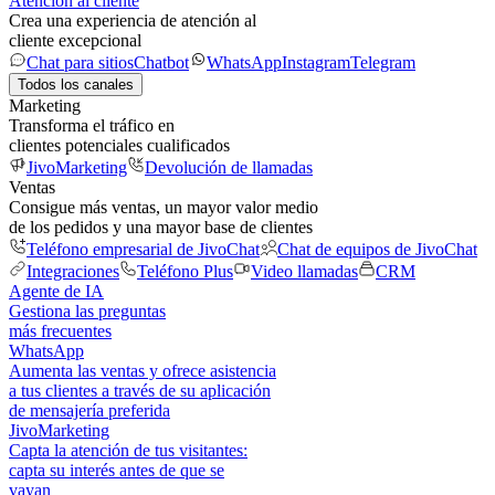
Atención al cliente
Crea una experiencia de atención al
cliente excepcional
Chat para sitios
Chatbot
WhatsApp
Instagram
Telegram
Todos los canales
Marketing
Transforma el tráfico en
clientes potenciales cualificados
JivoMarketing
Devolución de llamadas
Ventas
Consigue más ventas, un mayor valor medio
de los pedidos y una mayor base de clientes
Teléfono empresarial de JivoChat
Chat de equipos de JivoChat
Integraciones
Teléfono Plus
Video llamadas
CRM
Agente de IA
Gestiona las preguntas
más frecuentes
WhatsApp
Aumenta las ventas y ofrece asistencia
a tus clientes a través de su aplicación
de mensajería preferida
JivoMarketing
Capta la atención de tus visitantes:
capta su interés antes de que se
vayan