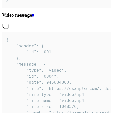
Video message
#
{

	"sender": {

		"id": "001"

	},

	"message": {

		"type": "video",

		"id": "0004",

		"date": 946684800,

		"file": "https://example.com/video.mp4",

		"mime_type": "video/mp4",

		"file_name": "video.mp4",

		"file_size": 1048576,

		"thumb": "https://example.com/video_thumb.png",
