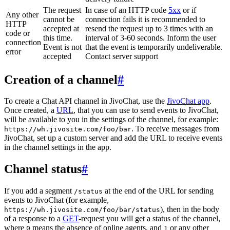
The request
In case of an HTTP code
5xx
or if
Any other
cannot be
connection fails it is recommended to
HTTP
accepted at
resend the request up to 3 times with an
code or
this time.
interval of 3-60 seconds. Inform the user
connection
Event is not
that the event is temporarily undeliverable.
error
accepted
Contact server support
Creation of a channel
#
To create a Chat API channel in JivoChat, use the
JivoChat app
.
Once created, a
URL
, that you can use to send events to JivoChat,
will be available to you in the settings of the channel, for example:
. To receive messages from
https://wh.jivosite.com/foo/bar
JivoChat, set up a custom server and add the URL to receive events
in the channel settings in the app.
Channel status
#
If you add a segment
at the end of the URL for sending
/status
events to JivoChat (for example,
), then in the body
https://wh.jivosite.com/foo/bar/status
of a response to a
GET
-request you will get a status of the channel,
where
means the absence of online agents, and
or any other
0
1