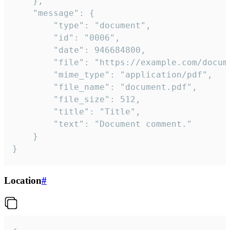
	},

	"message": {

		"type": "document",

		"id": "0006",

		"date": 946684800,

		"file": "https://example.com/document.pdf",

		"mime_type": "application/pdf",

		"file_name": "document.pdf",

		"file_size": 512,

		"title": "Title",

		"text": "Document comment."

	}

}
Location
#