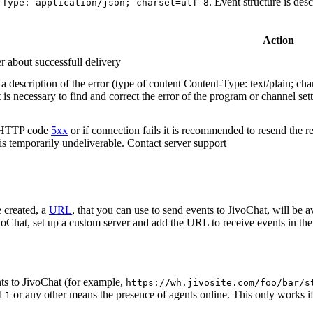
. Event structure is des
-Type: application/json; charset=utf-8
Action
r about successfull delivery
 description of the error (type of content Content-Type: text/plain; cha
t is necessary to find and correct the error of the program or channel sett
n HTTP code
5xx
or if connection fails it is recommended to resend the r
 is temporarily undeliverable. Contact server support
 created, a
URL
, that you can use to send events to JivoChat, will be a
oChat, set up a custom server and add the URL to receive events in the 
ts to JivoChat (for example,
https://wh.jivosite.com/foo/bar/s
nd
or any other means the presence of agents online. This only works if
1