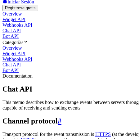
Iniciar Sesión
Regístrese gratis
Overview
Widget API
Webhooks API
Chat API
Bot API
Categorías
Overview
Widget API
Webhooks API
Chat API
Bot API
Documentation
Chat API
This memo describes how to exchange events between servers throug
capable of receiving and sending events.
Channel protocol
#
Transport protocol for the event transmission is
HTTPS
(at the develo