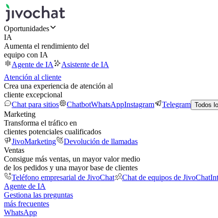
Oportunidades
IA
Aumenta el rendimiento del
equipo con IA
Agente de IA
Asistente de IA
Atención al cliente
Crea una experiencia de atención al
cliente excepcional
Chat para sitios
Chatbot
WhatsApp
Instagram
Telegram
Todos l
Marketing
Transforma el tráfico en
clientes potenciales cualificados
JivoMarketing
Devolución de llamadas
Ventas
Consigue más ventas, un mayor valor medio
de los pedidos y una mayor base de clientes
Teléfono empresarial de JivoChat
Chat de equipos de JivoChat
In
Agente de IA
Gestiona las preguntas
más frecuentes
WhatsApp