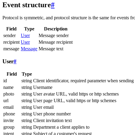
Event structure
#
Protocol is symmetric, and protocol structure is the same for events fr
Field
Type
Description
sender
User
Message sender
recipient
User
Message recipient
message
Message
Message text
User
#
Field
Type
id
string
Client identificator, required parameter when sending
name
string
Username
photo
string
User avatar URL, valid https or http schemes
url
string
User page URL, valid https or http schemes
email
string
User email
phone
string
User phone number
invite
string
Client invitation text
group
string
Department a client applies to
intent
string
Subject of a customer's request