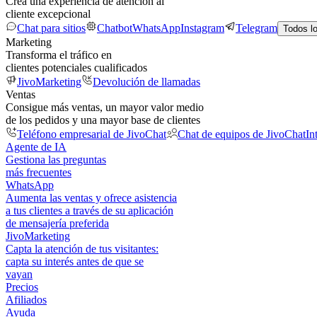
Crea una experiencia de atención al
cliente excepcional
Chat para sitios
Chatbot
WhatsApp
Instagram
Telegram
Todos l
Marketing
Transforma el tráfico en
clientes potenciales cualificados
JivoMarketing
Devolución de llamadas
Ventas
Consigue más ventas, un mayor valor medio
de los pedidos y una mayor base de clientes
Teléfono empresarial de JivoChat
Chat de equipos de JivoChat
In
Agente de IA
Gestiona las preguntas
más frecuentes
WhatsApp
Aumenta las ventas y ofrece asistencia
a tus clientes a través de su aplicación
de mensajería preferida
JivoMarketing
Capta la atención de tus visitantes:
capta su interés antes de que se
vayan
Precios
Afiliados
Ayuda