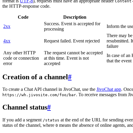
format is
UTF-8
), requests must have an appropriate header
Content
the HTTP-response code.
Code
Description
Success. Event is accepted for
2xx
Inform the use
processing
There may be a
4xx
Request failed. Event rejected
resubmitted. I
failure
Any other HTTP
The request cannot be accepted
In case of a
code or connection
at this time. Event is not
that the event
error
accepted
Creation of a channel
#
To create a Chat API channel in JivoChat, use the
JivoChat app
. Once
. To receive messages from Jiv
https://wh.jivosite.com/foo/bar
Channel status
#
If you add a segment
at the end of the URL for sending even
/status
status of the channel, where
means the absence of online agents, a
0