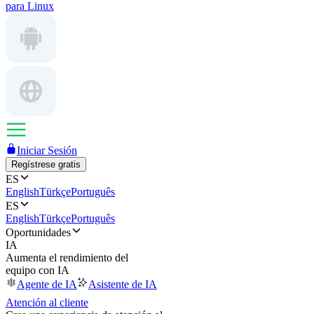
para Linux
Iniciar Sesión
Regístrese gratis
ES
English
Türkçe
Português
ES
English
Türkçe
Português
Oportunidades
IA
Aumenta el rendimiento del
equipo con IA
Agente de IA
Asistente de IA
Atención al cliente