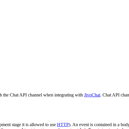
h the Chat API channel when integrating with
JivoChat
. Chat API chan
pment stage it is allowed to use
HTTP
). An event is contained in a bod