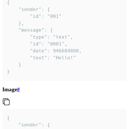
{

	"sender": {

		"id": "001"

	},

	"message": {

		"type": "text",

		"id": "0001",

		"date": 946684800,

		"text": "Hello!"

	}

}
Image
#
{

	"sender": {
