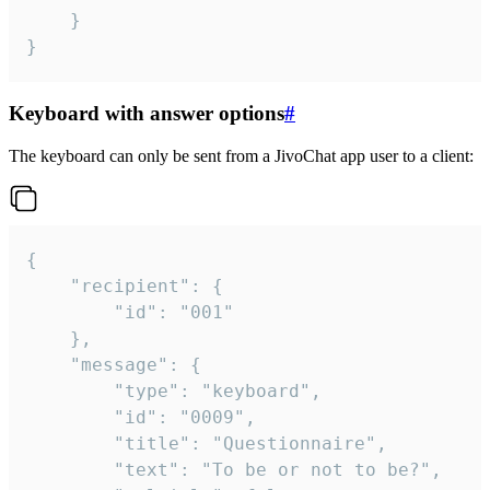
	}

}
Keyboard with answer options
#
The keyboard can only be sent from a JivoChat app user to a client:
{

	"recipient": {

		"id": "001"

	},

	"message": {

		"type": "keyboard",

		"id": "0009",

		"title": "Questionnaire",

		"text": "To be or not to be?",
