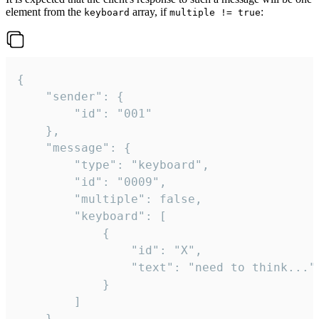
element from the
array, if
:
keyboard
multiple != true
{

	"sender": {

		"id": "001"

	},

	"message": {

		"type": "keyboard",

		"id": "0009",

		"multiple": false,

		"keyboard": [

			{

				"id": "X",

				"text": "need to think..."

			}

		]

	}
