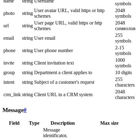
name
string
Username
symbols
User avatar URL, valid https or http
2048
photo
string
schemes
symbols
User page URL, valid https or http
2048
url
string
schemes
символов
255
email
string
User email
symbols
2-15
phone
string
User phone number
symbols
1000
invite
string
Client invitation text
symbols
group
string
Department a client applies to
10 digits
255
intent
string
Subject of a customer's request
characters
2048
crm_link
string
Client URL in a CRM system
characters
Message
#
Field
Type
Description
Max size
Message
identificator,