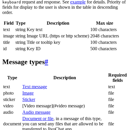
request and response. See
example
for details. Priority of
keyboard
fields for display to the user is shown in the table in descending
order.
Field
Type
Description
Max size
text
string
Key text
100 characters
image
string
Image URL (https or http scheme)
2048 characters
title
string
Title or tooltip key
100 characters
id
string
Key ID
500 characters
Message types
#
Required
Type
Description
fields
text
Text message
text
photo
Image
file
sticker
Sticker
file
video
[Video message](#video message)
file
audio
Audio message
file
Document or file
, in a message of this type,
document
you can send any files that are allowed to be
file
transferred to JivoChat app