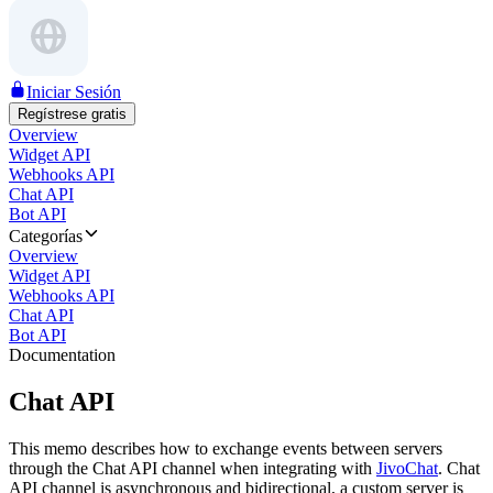
Iniciar Sesión
Regístrese gratis
Overview
Widget API
Webhooks API
Chat API
Bot API
Categorías
Overview
Widget API
Webhooks API
Chat API
Bot API
Documentation
Chat API
This memo describes how to exchange events between servers
through the Chat API channel when integrating with
JivoChat
. Chat
API channel is asynchronous and bidirectional, a custom server is