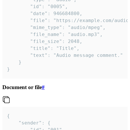
		"id": "0005",

		"date": 946684800,

		"file": "https://example.com/audio.mp3",

		"mime_type": "audio/mpeg",

		"file_name": "audio.mp3",

		"file_size": 2048,

		"title": "Title",

		"text": "Audio message comment."

	}

}
Document or file
#
{

	"sender": {

		"id": "001"
