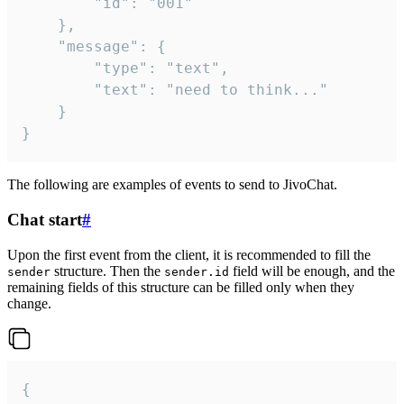
		"id": "001"

	},

	"message": {

		"type": "text",

		"text": "need to think..."

	}

}
The following are examples of events to send to JivoChat.
Chat start
#
Upon the first event from the client, it is recommended to fill the
structure. Then the
field will be enough, and the
sender
sender.id
remaining fields of this structure can be filled only when they
change.
{
