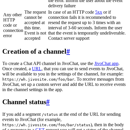
the error. Inform the user about the event
delivery failure
The request
In case of an HTTP code
5xx
or if
Any other
cannot be
connection fails it is recommended to
HTTP
accepted at
resend the request up to 3 times with an
code or
this time.
interval of 3-60 seconds. Inform the user
connection
Event is not
that the event is temporarily undeliverable.
error
accepted
Contact server support
Creation of a channel
#
To create a Chat API channel in JivoChat, use the
JivoChat app
.
Once created, a
URL
, that you can use to send events to JivoChat,
will be available to you in the settings of the channel, for example:
. To receive messages from
https://wh.jivosite.com/foo/bar
JivoChat, set up a custom server and add the URL to receive events
in the channel settings in the app.
Channel status
#
If you add a segment
at the end of the URL for sending
/status
events to JivoChat (for example,
), then in the body
https://wh.jivosite.com/foo/bar/status
of a response to a
GET
-request you will get a status of the channel,