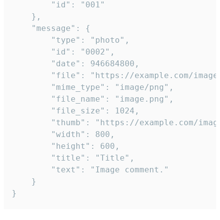
		"id": "001"

	},

	"message": {

		"type": "photo",

		"id": "0002",

		"date": 946684800,

		"file": "https://example.com/image.png",

		"mime_type": "image/png",

		"file_name": "image.png",

		"file_size": 1024,

		"thumb": "https://example.com/image_thumb.png",

		"width": 800,

		"height": 600,

		"title": "Title",

		"text": "Image comment."

	}

}