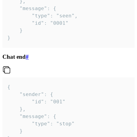
	},

	"message": {

		"type": "seen",

		"id": "0001"

	}

}
Chat end
#
{

	"sender": {

		"id": "001"

	},

	"message": {

		"type": "stop"

	}
