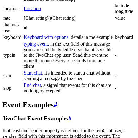
latitude
location
Location
longitude
rate
[Chat rating](#Chat rating)
value
that was
id
read
keyboard
Keyboard with options
, details in the example
keyboard
typing event
, in the text field of this message
you can send the typed text so that it is visible
typein
to the JivoChat app user. Send this event no
-
more than once every 5 seconds from one
client
Start chat
, it's intended to start a chat without
start
-
sending a message by the client
End chat
, a signal that events for this chat are
stop
-
no longer accepted
Event Examples
#
JivoChat Event Examples
#
If at least one sender property is defined for the JivoChat user, a
field with this information is added to the event. The
sender