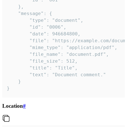
	},

	"message": {

		"type": "document",

		"id": "0006",

		"date": 946684800,

		"file": "https://example.com/document.pdf",

		"mime_type": "application/pdf",

		"file_name": "document.pdf",

		"file_size": 512,

		"title": "Title",

		"text": "Document comment."

	}

}
Location
#