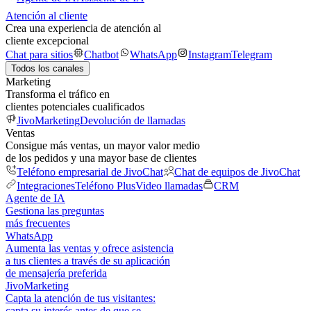
Atención al cliente
Crea una experiencia de atención al
cliente excepcional
Chat para sitios
Chatbot
WhatsApp
Instagram
Telegram
Todos los canales
Marketing
Transforma el tráfico en
clientes potenciales cualificados
JivoMarketing
Devolución de llamadas
Ventas
Consigue más ventas, un mayor valor medio
de los pedidos y una mayor base de clientes
Teléfono empresarial de JivoChat
Chat de equipos de JivoChat
Integraciones
Teléfono Plus
Video llamadas
CRM
Agente de IA
Gestiona las preguntas
más frecuentes
WhatsApp
Aumenta las ventas y ofrece asistencia
a tus clientes a través de su aplicación
de mensajería preferida
JivoMarketing
Capta la atención de tus visitantes:
capta su interés antes de que se