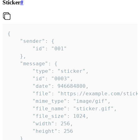
Sticker
#
{

	"sender": {

		"id": "001"

	},

	"message": {

		"type": "sticker",

		"id": "0003",

		"date": 946684800,

		"file": "https://example.com/sticker.gif",

		"mime_type": "image/gif",

		"file_name": "sticker.gif",

		"file_size": 1024,

		"width": 256,

		"height": 256

	}
