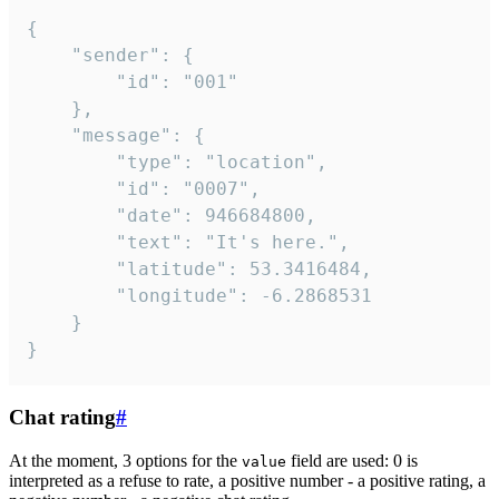
{

	"sender": {

		"id": "001"

	},

	"message": {

		"type": "location",

		"id": "0007",

		"date": 946684800,

		"text": "It's here.",

		"latitude": 53.3416484,

		"longitude": -6.2868531

	}

}
Chat rating
#
At the moment, 3 options for the
field are used: 0 is
value
interpreted as a refuse to rate, a positive number - a positive rating, a