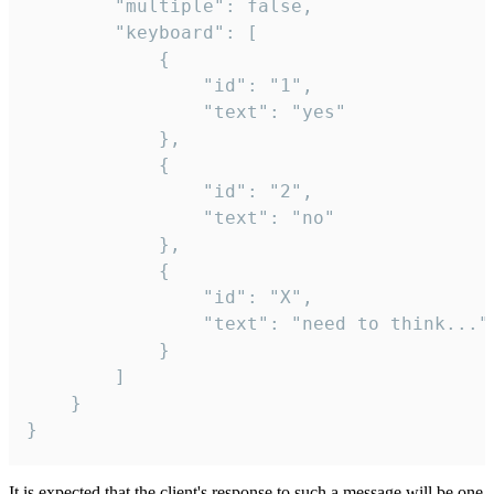
		"multiple": false,

		"keyboard": [

			{

				"id": "1",

				"text": "yes"

			},

			{

				"id": "2",

				"text": "no"

			},

			{

				"id": "X",

				"text": "need to think..."

			}

		]

	}

}
It is expected that the client's response to such a message will be one