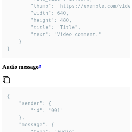
		"thumb": "https://example.com/video_thumb.png",

		"width": 640,

		"height": 480,

		"title": "Title",

		"text": "Video comment."

	}

}
Audio message
#
{

	"sender": {

		"id": "001"

	},

	"message": {

		"type": "audio",
