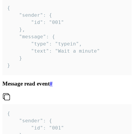
{

	"sender": {

		"id": "001"

	},

	"message": {

		"type": "typein",

		"text": "Wait a minute"

	}

}
Message read event
#
{

	"sender": {

		"id": "001"
