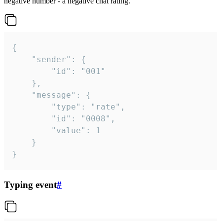
negative number - a negative chat rating.
{

	"sender": {

		"id": "001"

	},

	"message": {

		"type": "rate",

		"id": "0008",

		"value": 1

	}

}
Typing event
#