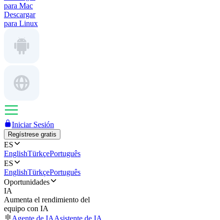
para Mac
Descargar
para Linux
Iniciar Sesión
Regístrese gratis
ES
English
Türkçe
Português
ES
English
Türkçe
Português
Oportunidades
IA
Aumenta el rendimiento del
equipo con IA
Agente de IA
Asistente de IA