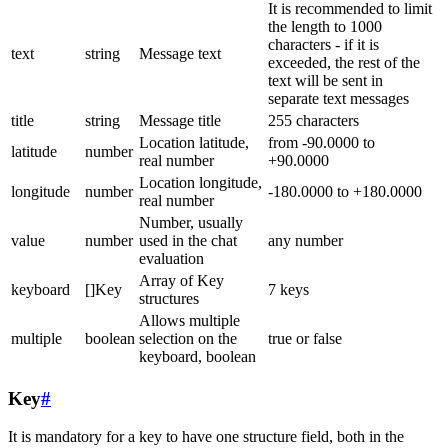
It is recommended to limit
the length to 1000
characters - if it is
text
string
Message text
exceeded, the rest of the
text will be sent in
separate text messages
title
string
Message title
255 characters
Location latitude,
from -90.0000 to
latitude
number
real number
+90.0000
Location longitude,
longitude
number
-180.0000 to +180.0000
real number
Number, usually
value
number
used in the chat
any number
evaluation
Array of Key
keyboard
[]Key
7 keys
structures
Allows multiple
multiple
boolean
selection on the
true or false
keyboard, boolean
Key
#
It is mandatory for a key to have one structure field, both in the