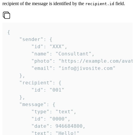
recipient of the message is identified by the
field.
recipient.id
{

	"sender": {

		"id": "XXX",

		"name": "Consultant",

		"photo": "https://example.com/avatar.png",

		"email": "info@jivosite.com"

	},

	"recipient": {

		"id": "001"

	},

	"message": {

		"type": "text",

		"id": "0000",

		"date": 946684800,

		"text": "Hello!"
