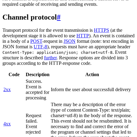
required capable of receiving and sending events.
Channel protocol
#
Transport protocol for the event transmission is
HTTPS
(at the
development stage it is allowed to use
HTTP
). An event is contained
in a body of a
POST
-request in
JSON
format (note: text encoding in
JSON format is
UTF-8
), requests must have an appropriate header
. Event
Content-Type: application/json; charset=utf-8
structure is described
further
. Response options are divided into 3
groups according to the HTTP-response code.
Code
Description
Action
Success.
Event is
2xx
Inform the user about successfull delivery
accepted for
processing
There may be a description of the error
(type of content Content-Type: text/plain;
Request
charset=utf-8) in the body of the response.
failed.
This event should not be resubmitted. It is
4xx
Event
necessary to find and correct the error of
rejected
the program or channel settings that led to