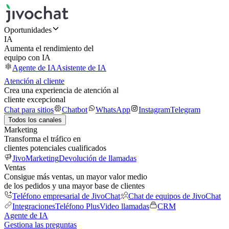
Oportunidades
IA
Aumenta el rendimiento del
equipo con IA
Agente de IA
Asistente de IA
Atención al cliente
Crea una experiencia de atención al
cliente excepcional
Chat para sitios
Chatbot
WhatsApp
Instagram
Telegram
Todos los canales
Marketing
Transforma el tráfico en
clientes potenciales cualificados
JivoMarketing
Devolución de llamadas
Ventas
Consigue más ventas, un mayor valor medio
de los pedidos y una mayor base de clientes
Teléfono empresarial de JivoChat
Chat de equipos de JivoChat
Integraciones
Teléfono Plus
Video llamadas
CRM
Agente de IA
Gestiona las preguntas