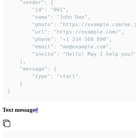
	"sender": {

		"id": "001",

		"name": "John Doe",

		"photo": "https://example.com/me.jpg",

		"url": "https://example.com/",

		"phone": "+1 234 568 890",

		"email": "me@example.com",

		"invite": "Hello! May I help you?"

	},

	"message": {

		"type": "start"

	}

}
Text message
#