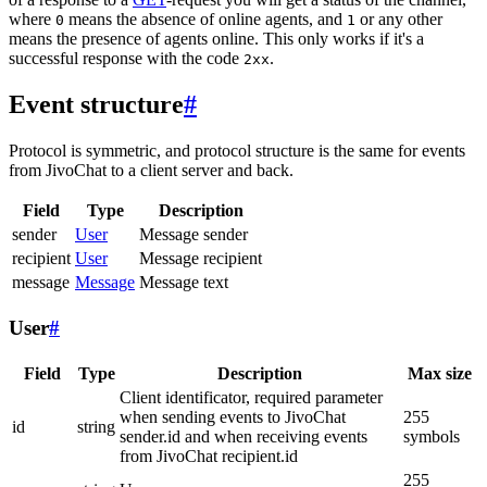
where
means the absence of online agents, and
or any other
0
1
means the presence of agents online. This only works if it's a
successful response with the code
.
2xx
Event structure
#
Protocol is symmetric, and protocol structure is the same for events
from JivoChat to a client server and back.
Field
Type
Description
sender
User
Message sender
recipient
User
Message recipient
message
Message
Message text
User
#
Field
Type
Description
Max size
Client identificator, required parameter
when sending events to JivoChat
255
id
string
sender.id and when receiving events
symbols
from JivoChat recipient.id
255