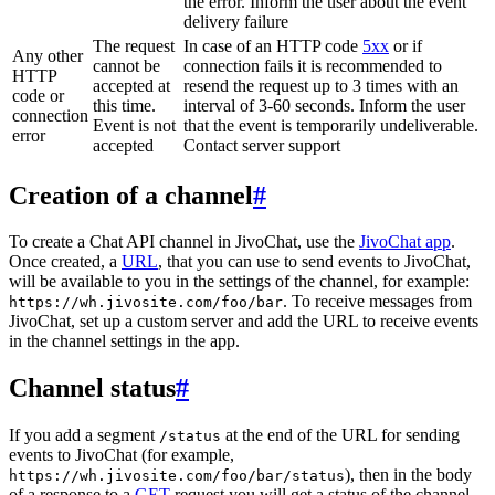
the error. Inform the user about the event
delivery failure
The request
In case of an HTTP code
5xx
or if
Any other
cannot be
connection fails it is recommended to
HTTP
accepted at
resend the request up to 3 times with an
code or
this time.
interval of 3-60 seconds. Inform the user
connection
Event is not
that the event is temporarily undeliverable.
error
accepted
Contact server support
Creation of a channel
#
To create a Chat API channel in JivoChat, use the
JivoChat app
.
Once created, a
URL
, that you can use to send events to JivoChat,
will be available to you in the settings of the channel, for example:
. To receive messages from
https://wh.jivosite.com/foo/bar
JivoChat, set up a custom server and add the URL to receive events
in the channel settings in the app.
Channel status
#
If you add a segment
at the end of the URL for sending
/status
events to JivoChat (for example,
), then in the body
https://wh.jivosite.com/foo/bar/status
of a response to a
GET
-request you will get a status of the channel,