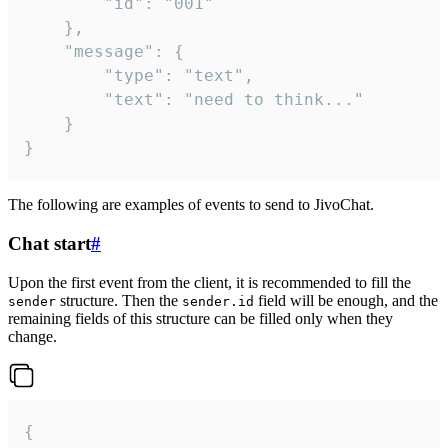
		"id": "001"

	},

	"message": {

		"type": "text",

		"text": "need to think..."

	}

}
The following are examples of events to send to JivoChat.
Chat start
#
Upon the first event from the client, it is recommended to fill the
structure. Then the
field will be enough, and the
sender
sender.id
remaining fields of this structure can be filled only when they
change.
{
