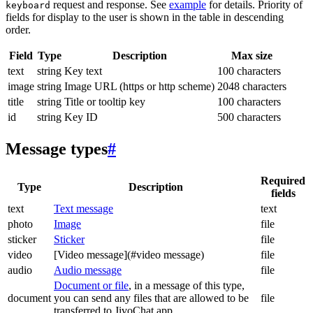
request and response. See
example
for details. Priority of
keyboard
fields for display to the user is shown in the table in descending
order.
Field
Type
Description
Max size
text
string
Key text
100 characters
image
string
Image URL (https or http scheme)
2048 characters
title
string
Title or tooltip key
100 characters
id
string
Key ID
500 characters
Message types
#
Required
Type
Description
fields
text
Text message
text
photo
Image
file
sticker
Sticker
file
video
[Video message](#video message)
file
audio
Audio message
file
Document or file
, in a message of this type,
document
you can send any files that are allowed to be
file
transferred to JivoChat app