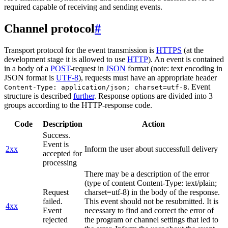
required capable of receiving and sending events.
Channel protocol
#
Transport protocol for the event transmission is
HTTPS
(at the
development stage it is allowed to use
HTTP
). An event is contained
in a body of a
POST
-request in
JSON
format (note: text encoding in
JSON format is
UTF-8
), requests must have an appropriate header
. Event
Content-Type: application/json; charset=utf-8
structure is described
further
. Response options are divided into 3
groups according to the HTTP-response code.
Code
Description
Action
Success.
Event is
2xx
Inform the user about successfull delivery
accepted for
processing
There may be a description of the error
(type of content Content-Type: text/plain;
Request
charset=utf-8) in the body of the response.
failed.
This event should not be resubmitted. It is
4xx
Event
necessary to find and correct the error of
rejected
the program or channel settings that led to