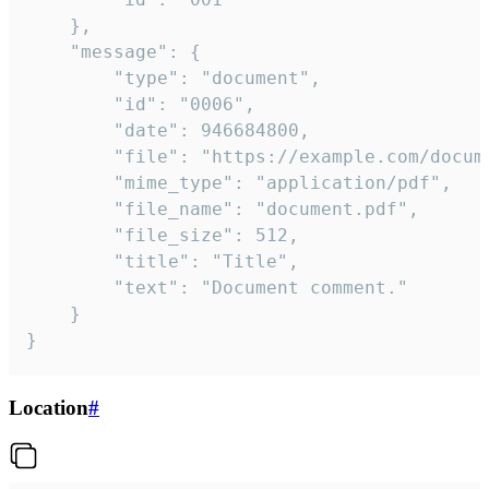
	},

	"message": {

		"type": "document",

		"id": "0006",

		"date": 946684800,

		"file": "https://example.com/document.pdf",

		"mime_type": "application/pdf",

		"file_name": "document.pdf",

		"file_size": 512,

		"title": "Title",

		"text": "Document comment."

	}

}
Location
#