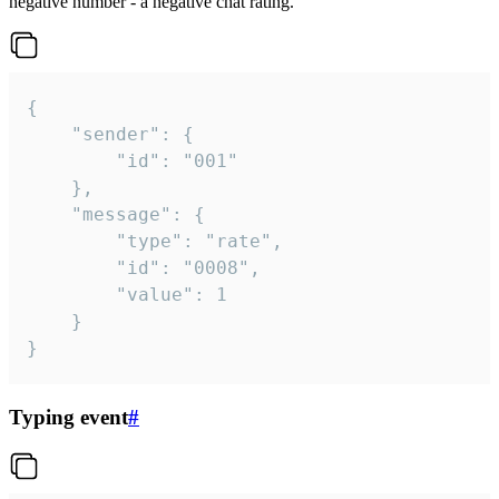
negative number - a negative chat rating.
{

	"sender": {

		"id": "001"

	},

	"message": {

		"type": "rate",

		"id": "0008",

		"value": 1

	}

}
Typing event
#