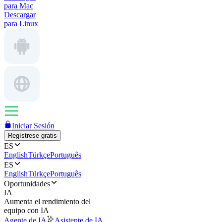
para Mac
Descargar
para Linux
Iniciar Sesión
Regístrese gratis
ES
English
Türkçe
Português
ES
English
Türkçe
Português
Oportunidades
IA
Aumenta el rendimiento del
equipo con IA
Agente de IA
Asistente de IA