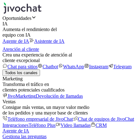
Oportunidades
IA
Aumenta el rendimiento del
equipo con IA
Agente de IA
Asistente de IA
Atención al cliente
Crea una experiencia de atención al
cliente excepcional
Chat para sitios
Chatbot
WhatsApp
Instagram
Telegram
Todos los canales
Marketing
Transforma el tráfico en
clientes potenciales cualificados
JivoMarketing
Devolución de llamadas
Ventas
Consigue más ventas, un mayor valor medio
de los pedidos y una mayor base de clientes
Teléfono empresarial de JivoChat
Chat de equipos de JivoChat
Integraciones
Teléfono Plus
Video llamadas
CRM
Agente de IA
Gestiona las preguntas