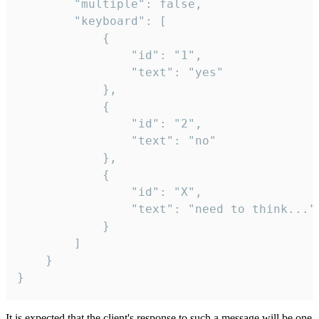
		"multiple": false,

		"keyboard": [

			{

				"id": "1",

				"text": "yes"

			},

			{

				"id": "2",

				"text": "no"

			},

			{

				"id": "X",

				"text": "need to think..."

			}

		]

	}

}
It is expected that the client's response to such a message will be one