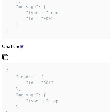
	},

	"message": {

		"type": "seen",

		"id": "0001"

	}

}
Chat end
#
{

	"sender": {

		"id": "001"

	},

	"message": {

		"type": "stop"

	}
