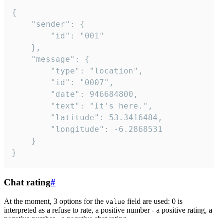
{

	"sender": {

		"id": "001"

	},

	"message": {

		"type": "location",

		"id": "0007",

		"date": 946684800,

		"text": "It's here.",

		"latitude": 53.3416484,

		"longitude": -6.2868531

	}

}
Chat rating
#
At the moment, 3 options for the
field are used: 0 is
value
interpreted as a refuse to rate, a positive number - a positive rating, a