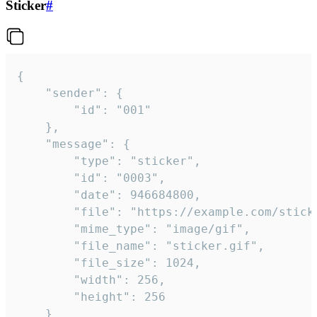
Sticker
#
{

	"sender": {

		"id": "001"

	},

	"message": {

		"type": "sticker",

		"id": "0003",

		"date": 946684800,

		"file": "https://example.com/sticker.gif",

		"mime_type": "image/gif",

		"file_name": "sticker.gif",

		"file_size": 1024,

		"width": 256,

		"height": 256

	}
