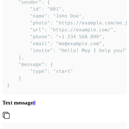
	"sender": {

		"id": "001",

		"name": "John Doe",

		"photo": "https://example.com/me.jpg",

		"url": "https://example.com/",

		"phone": "+1 234 568 890",

		"email": "me@example.com",

		"invite": "Hello! May I help you?"

	},

	"message": {

		"type": "start"

	}

}
Text message
#