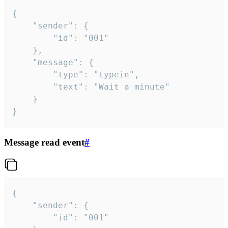
{

	"sender": {

		"id": "001"

	},

	"message": {

		"type": "typein",

		"text": "Wait a minute"

	}

}
Message read event
#
{

	"sender": {

		"id": "001"
