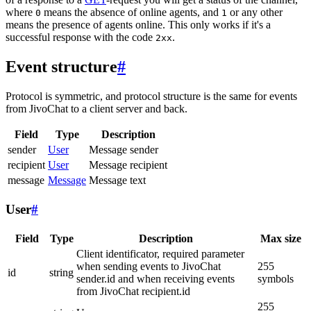
where
means the absence of online agents, and
or any other
0
1
means the presence of agents online. This only works if it's a
successful response with the code
.
2xx
Event structure
#
Protocol is symmetric, and protocol structure is the same for events
from JivoChat to a client server and back.
Field
Type
Description
sender
User
Message sender
recipient
User
Message recipient
message
Message
Message text
User
#
Field
Type
Description
Max size
Client identificator, required parameter
when sending events to JivoChat
255
id
string
sender.id and when receiving events
symbols
from JivoChat recipient.id
255