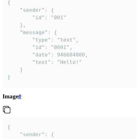
{

	"sender": {

		"id": "001"

	},

	"message": {

		"type": "text",

		"id": "0001",

		"date": 946684800,

		"text": "Hello!"

	}

}
Image
#
{

	"sender": {
