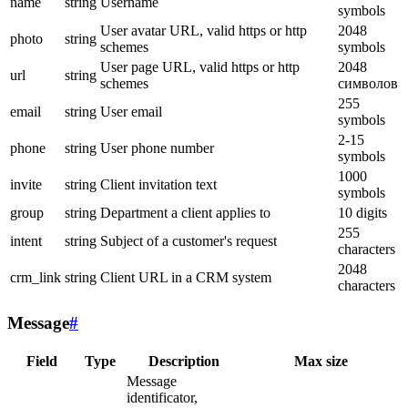
name
string
Username
symbols
User avatar URL, valid https or http
2048
photo
string
schemes
symbols
User page URL, valid https or http
2048
url
string
schemes
символов
255
email
string
User email
symbols
2-15
phone
string
User phone number
symbols
1000
invite
string
Client invitation text
symbols
group
string
Department a client applies to
10 digits
255
intent
string
Subject of a customer's request
characters
2048
crm_link
string
Client URL in a CRM system
characters
Message
#
Field
Type
Description
Max size
Message
identificator,