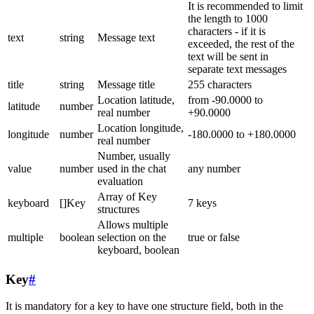
It is recommended to limit
the length to 1000
characters - if it is
text
string
Message text
exceeded, the rest of the
text will be sent in
separate text messages
title
string
Message title
255 characters
Location latitude,
from -90.0000 to
latitude
number
real number
+90.0000
Location longitude,
longitude
number
-180.0000 to +180.0000
real number
Number, usually
value
number
used in the chat
any number
evaluation
Array of Key
keyboard
[]Key
7 keys
structures
Allows multiple
multiple
boolean
selection on the
true or false
keyboard, boolean
Key
#
It is mandatory for a key to have one structure field, both in the