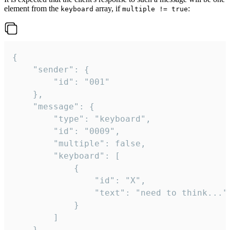
element from the
array, if
:
keyboard
multiple != true
{

	"sender": {

		"id": "001"

	},

	"message": {

		"type": "keyboard",

		"id": "0009",

		"multiple": false,

		"keyboard": [

			{

				"id": "X",

				"text": "need to think..."

			}

		]

	}
