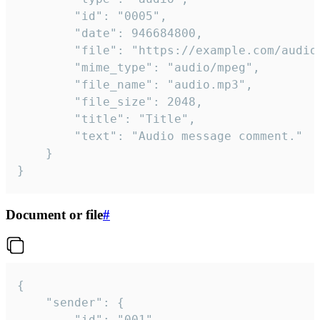
		"id": "0005",

		"date": 946684800,

		"file": "https://example.com/audio.mp3",

		"mime_type": "audio/mpeg",

		"file_name": "audio.mp3",

		"file_size": 2048,

		"title": "Title",

		"text": "Audio message comment."

	}

}
Document or file
#
{

	"sender": {

		"id": "001"
