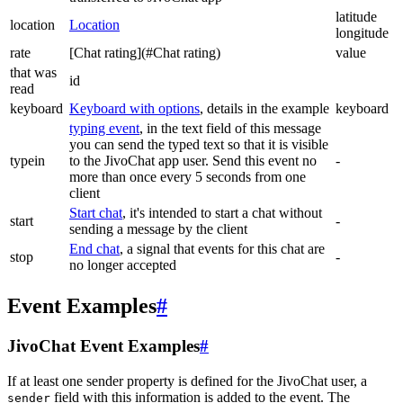
latitude
location
Location
longitude
rate
[Chat rating](#Chat rating)
value
that was
id
read
keyboard
Keyboard with options
, details in the example
keyboard
typing event
, in the text field of this message
you can send the typed text so that it is visible
typein
to the JivoChat app user. Send this event no
-
more than once every 5 seconds from one
client
Start chat
, it's intended to start a chat without
start
-
sending a message by the client
End chat
, a signal that events for this chat are
stop
-
no longer accepted
Event Examples
#
JivoChat Event Examples
#
If at least one sender property is defined for the JivoChat user, a
field with this information is added to the event. The
sender