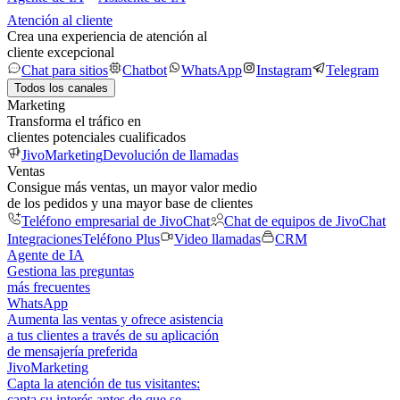
Atención al cliente
Crea una experiencia de atención al
cliente excepcional
Chat para sitios
Chatbot
WhatsApp
Instagram
Telegram
Todos los canales
Marketing
Transforma el tráfico en
clientes potenciales cualificados
JivoMarketing
Devolución de llamadas
Ventas
Consigue más ventas, un mayor valor medio
de los pedidos y una mayor base de clientes
Teléfono empresarial de JivoChat
Chat de equipos de JivoChat
Integraciones
Teléfono Plus
Video llamadas
CRM
Agente de IA
Gestiona las preguntas
más frecuentes
WhatsApp
Aumenta las ventas y ofrece asistencia
a tus clientes a través de su aplicación
de mensajería preferida
JivoMarketing
Capta la atención de tus visitantes:
capta su interés antes de que se