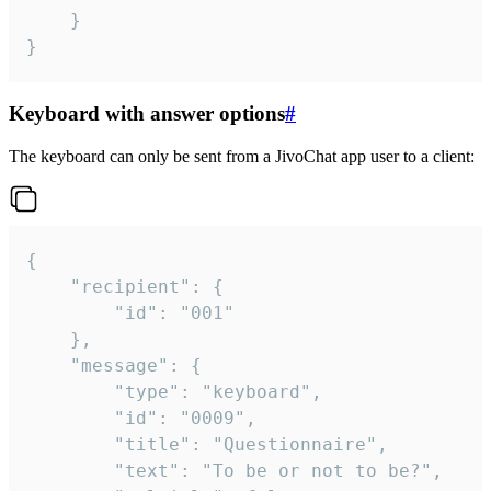
	}

}
Keyboard with answer options
#
The keyboard can only be sent from a JivoChat app user to a client:
{

	"recipient": {

		"id": "001"

	},

	"message": {

		"type": "keyboard",

		"id": "0009",

		"title": "Questionnaire",

		"text": "To be or not to be?",
