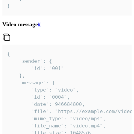
}
Video message
#
{

	"sender": {

		"id": "001"

	},

	"message": {

		"type": "video",

		"id": "0004",

		"date": 946684800,

		"file": "https://example.com/video.mp4",

		"mime_type": "video/mp4",

		"file_name": "video.mp4",

		"file_size": 1048576,
