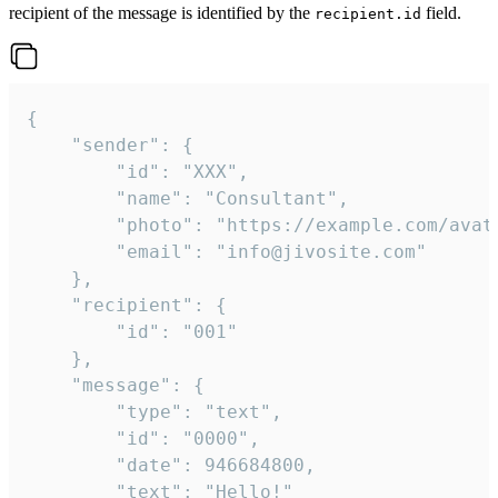
recipient of the message is identified by the
field.
recipient.id
{

	"sender": {

		"id": "XXX",

		"name": "Consultant",

		"photo": "https://example.com/avatar.png",

		"email": "info@jivosite.com"

	},

	"recipient": {

		"id": "001"

	},

	"message": {

		"type": "text",

		"id": "0000",

		"date": 946684800,

		"text": "Hello!"
