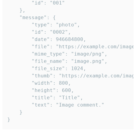
		"id": "001"

	},

	"message": {

		"type": "photo",

		"id": "0002",

		"date": 946684800,

		"file": "https://example.com/image.png",

		"mime_type": "image/png",

		"file_name": "image.png",

		"file_size": 1024,

		"thumb": "https://example.com/image_thumb.png",

		"width": 800,

		"height": 600,

		"title": "Title",

		"text": "Image comment."

	}

}