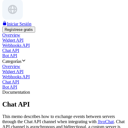
Iniciar Sesión
Regístrese gratis
Overview
Widget API
Webhooks API
Chat API
Bot API
Categorías
Overview
Widget API
Webhooks API
Chat API
Bot API
Documentation
Chat API
This memo describes how to exchange events between servers
through the Chat API channel when integrating with
JivoChat
. Chat
API channel is asynchronous and bidirectional, a custom server is