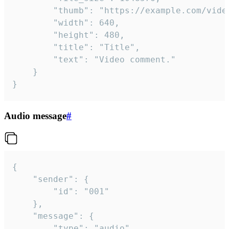
		"thumb": "https://example.com/video_thumb.png",

		"width": 640,

		"height": 480,

		"title": "Title",

		"text": "Video comment."

	}

}
Audio message
#
{

	"sender": {

		"id": "001"

	},

	"message": {

		"type": "audio",
