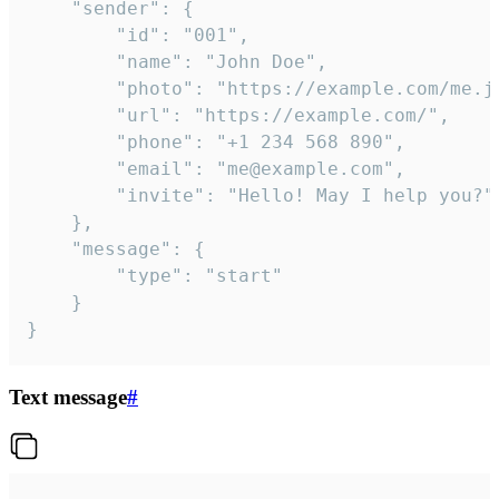
	"sender": {

		"id": "001",

		"name": "John Doe",

		"photo": "https://example.com/me.jpg",

		"url": "https://example.com/",

		"phone": "+1 234 568 890",

		"email": "me@example.com",

		"invite": "Hello! May I help you?"

	},

	"message": {

		"type": "start"

	}

}
Text message
#