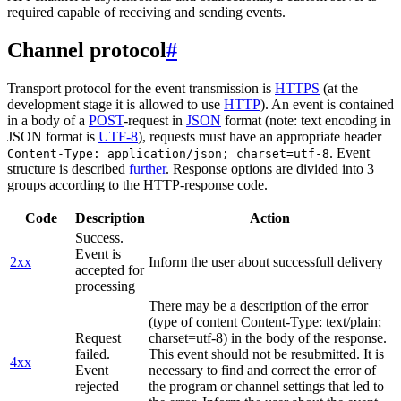
required capable of receiving and sending events.
Channel protocol
#
Transport protocol for the event transmission is
HTTPS
(at the
development stage it is allowed to use
HTTP
). An event is contained
in a body of a
POST
-request in
JSON
format (note: text encoding in
JSON format is
UTF-8
), requests must have an appropriate header
. Event
Content-Type: application/json; charset=utf-8
structure is described
further
. Response options are divided into 3
groups according to the HTTP-response code.
Code
Description
Action
Success.
Event is
2xx
Inform the user about successfull delivery
accepted for
processing
There may be a description of the error
(type of content Content-Type: text/plain;
Request
charset=utf-8) in the body of the response.
failed.
This event should not be resubmitted. It is
4xx
Event
necessary to find and correct the error of
rejected
the program or channel settings that led to