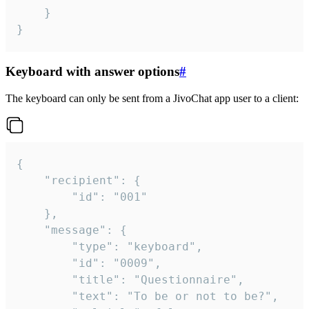
	}

}
Keyboard with answer options
#
The keyboard can only be sent from a JivoChat app user to a client:
{

	"recipient": {

		"id": "001"

	},

	"message": {

		"type": "keyboard",

		"id": "0009",

		"title": "Questionnaire",

		"text": "To be or not to be?",
