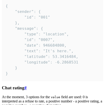
{

	"sender": {

		"id": "001"

	},

	"message": {

		"type": "location",

		"id": "0007",

		"date": 946684800,

		"text": "It's here.",

		"latitude": 53.3416484,

		"longitude": -6.2868531

	}

}
Chat rating
#
At the moment, 3 options for the
field are used: 0 is
value
interpreted as a refuse to rate, a positive number - a positive rating, a