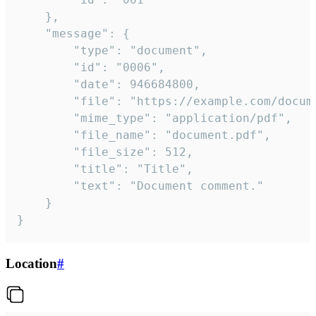
	},

	"message": {

		"type": "document",

		"id": "0006",

		"date": 946684800,

		"file": "https://example.com/document.pdf",

		"mime_type": "application/pdf",

		"file_name": "document.pdf",

		"file_size": 512,

		"title": "Title",

		"text": "Document comment."

	}

}
Location
#