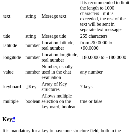
It is recommended to limit
the length to 1000
characters - if it is
text
string
Message text
exceeded, the rest of the
text will be sent in
separate text messages
title
string
Message title
255 characters
Location latitude,
from -90.0000 to
latitude
number
real number
+90.0000
Location longitude,
longitude
number
-180.0000 to +180.0000
real number
Number, usually
value
number
used in the chat
any number
evaluation
Array of Key
keyboard
[]Key
7 keys
structures
Allows multiple
multiple
boolean
selection on the
true or false
keyboard, boolean
Key
#
It is mandatory for a key to have one structure field, both in the