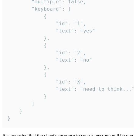
		"multiple": false,

		"keyboard": [

			{

				"id": "1",

				"text": "yes"

			},

			{

				"id": "2",

				"text": "no"

			},

			{

				"id": "X",

				"text": "need to think..."

			}

		]

	}

}
It is expected that the client's response to such a message will be one