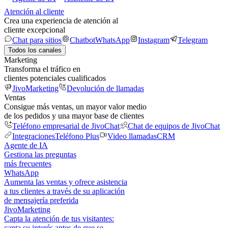
Atención al cliente
Crea una experiencia de atención al
cliente excepcional
Chat para sitios
Chatbot
WhatsApp
Instagram
Telegram
Todos los canales
Marketing
Transforma el tráfico en
clientes potenciales cualificados
JivoMarketing
Devolución de llamadas
Ventas
Consigue más ventas, un mayor valor medio
de los pedidos y una mayor base de clientes
Teléfono empresarial de JivoChat
Chat de equipos de JivoChat
Integraciones
Teléfono Plus
Video llamadas
CRM
Agente de IA
Gestiona las preguntas
más frecuentes
WhatsApp
Aumenta las ventas y ofrece asistencia
a tus clientes a través de su aplicación
de mensajería preferida
JivoMarketing
Capta la atención de tus visitantes:
capta su interés antes de que se