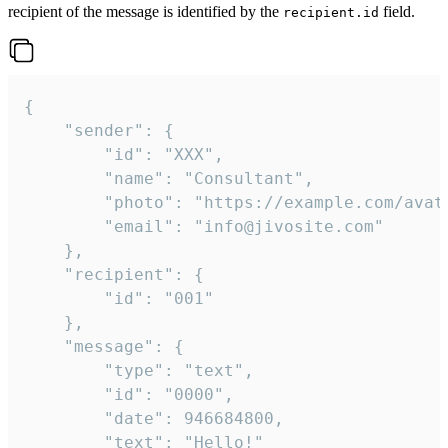
recipient of the message is identified by the
field.
recipient.id
{

	"sender": {

		"id": "XXX",

		"name": "Consultant",

		"photo": "https://example.com/avatar.png",

		"email": "info@jivosite.com"

	},

	"recipient": {

		"id": "001"

	},

	"message": {

		"type": "text",

		"id": "0000",

		"date": 946684800,

		"text": "Hello!"
