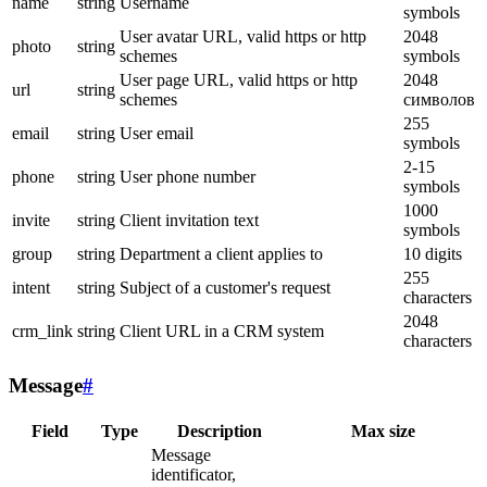
name
string
Username
symbols
User avatar URL, valid https or http
2048
photo
string
schemes
symbols
User page URL, valid https or http
2048
url
string
schemes
символов
255
email
string
User email
symbols
2-15
phone
string
User phone number
symbols
1000
invite
string
Client invitation text
symbols
group
string
Department a client applies to
10 digits
255
intent
string
Subject of a customer's request
characters
2048
crm_link
string
Client URL in a CRM system
characters
Message
#
Field
Type
Description
Max size
Message
identificator,