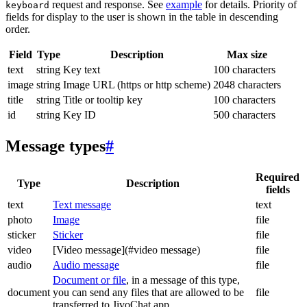
request and response. See
example
for details. Priority of
keyboard
fields for display to the user is shown in the table in descending
order.
Field
Type
Description
Max size
text
string
Key text
100 characters
image
string
Image URL (https or http scheme)
2048 characters
title
string
Title or tooltip key
100 characters
id
string
Key ID
500 characters
Message types
#
Required
Type
Description
fields
text
Text message
text
photo
Image
file
sticker
Sticker
file
video
[Video message](#video message)
file
audio
Audio message
file
Document or file
, in a message of this type,
document
you can send any files that are allowed to be
file
transferred to JivoChat app