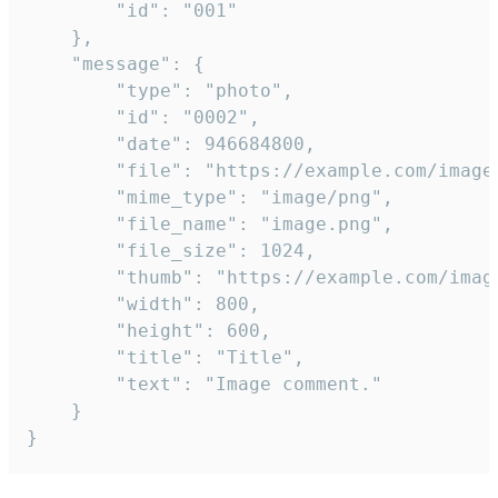
		"id": "001"

	},

	"message": {

		"type": "photo",

		"id": "0002",

		"date": 946684800,

		"file": "https://example.com/image.png",

		"mime_type": "image/png",

		"file_name": "image.png",

		"file_size": 1024,

		"thumb": "https://example.com/image_thumb.png",

		"width": 800,

		"height": 600,

		"title": "Title",

		"text": "Image comment."

	}

}