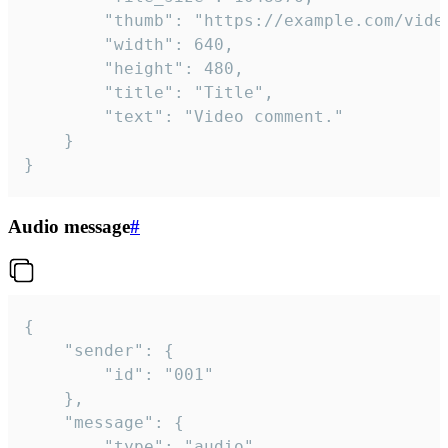
		"thumb": "https://example.com/video_thumb.png",

		"width": 640,

		"height": 480,

		"title": "Title",

		"text": "Video comment."

	}

}
Audio message
#
{

	"sender": {

		"id": "001"

	},

	"message": {

		"type": "audio",
