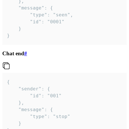
	},

	"message": {

		"type": "seen",

		"id": "0001"

	}

}
Chat end
#
{

	"sender": {

		"id": "001"

	},

	"message": {

		"type": "stop"

	}
