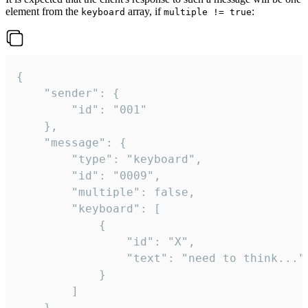
element from the
array, if
:
keyboard
multiple != true
{

	"sender": {

		"id": "001"

	},

	"message": {

		"type": "keyboard",

		"id": "0009",

		"multiple": false,

		"keyboard": [

			{

				"id": "X",

				"text": "need to think..."

			}

		]

	}
