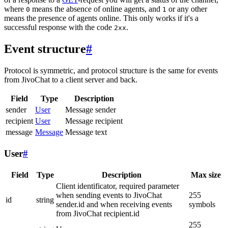
where
means the absence of online agents, and
or any other
0
1
means the presence of agents online. This only works if it's a
successful response with the code
.
2xx
Event structure
#
Protocol is symmetric, and protocol structure is the same for events
from JivoChat to a client server and back.
Field
Type
Description
sender
User
Message sender
recipient
User
Message recipient
message
Message
Message text
User
#
Field
Type
Description
Max size
Client identificator, required parameter
when sending events to JivoChat
255
id
string
sender.id and when receiving events
symbols
from JivoChat recipient.id
255