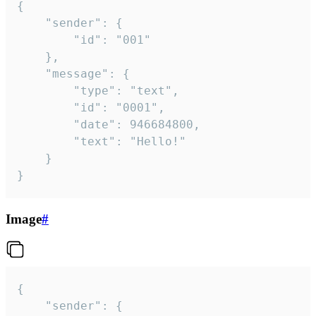
{

	"sender": {

		"id": "001"

	},

	"message": {

		"type": "text",

		"id": "0001",

		"date": 946684800,

		"text": "Hello!"

	}

}
Image
#
{

	"sender": {
