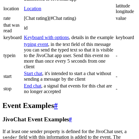
latitude
location
Location
longitude
rate
[Chat rating](#Chat rating)
value
that was
id
read
keyboard
Keyboard with options
, details in the example
keyboard
typing event
, in the text field of this message
you can send the typed text so that it is visible
typein
to the JivoChat app user. Send this event no
-
more than once every 5 seconds from one
client
Start chat
, it's intended to start a chat without
start
-
sending a message by the client
End chat
, a signal that events for this chat are
stop
-
no longer accepted
Event Examples
#
JivoChat Event Examples
#
If at least one sender property is defined for the JivoChat user, a
field with this information is added to the event. The
sender