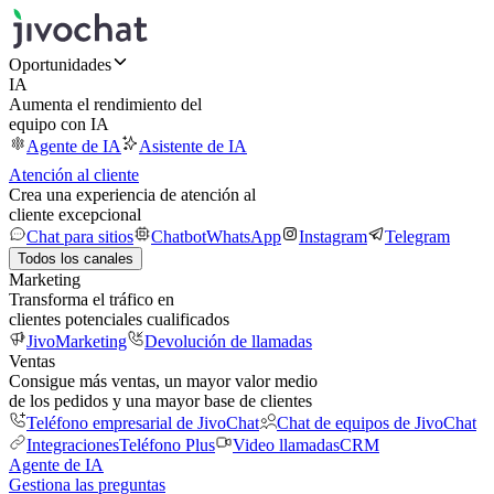
Oportunidades
IA
Aumenta el rendimiento del
equipo con IA
Agente de IA
Asistente de IA
Atención al cliente
Crea una experiencia de atención al
cliente excepcional
Chat para sitios
Chatbot
WhatsApp
Instagram
Telegram
Todos los canales
Marketing
Transforma el tráfico en
clientes potenciales cualificados
JivoMarketing
Devolución de llamadas
Ventas
Consigue más ventas, un mayor valor medio
de los pedidos y una mayor base de clientes
Teléfono empresarial de JivoChat
Chat de equipos de JivoChat
Integraciones
Teléfono Plus
Video llamadas
CRM
Agente de IA
Gestiona las preguntas