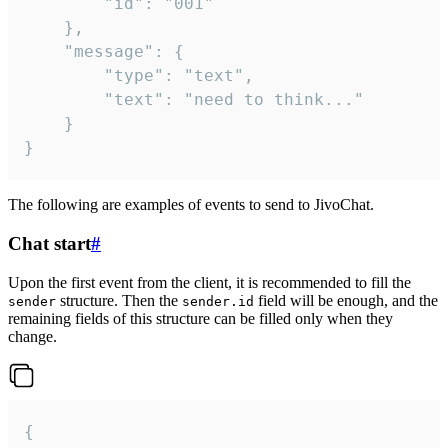
		"id": "001"

	},

	"message": {

		"type": "text",

		"text": "need to think..."

	}

}
The following are examples of events to send to JivoChat.
Chat start
#
Upon the first event from the client, it is recommended to fill the
structure. Then the
field will be enough, and the
sender
sender.id
remaining fields of this structure can be filled only when they
change.
{
