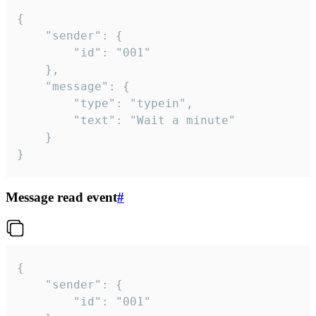
{

	"sender": {

		"id": "001"

	},

	"message": {

		"type": "typein",

		"text": "Wait a minute"

	}

}
Message read event
#
{

	"sender": {

		"id": "001"
