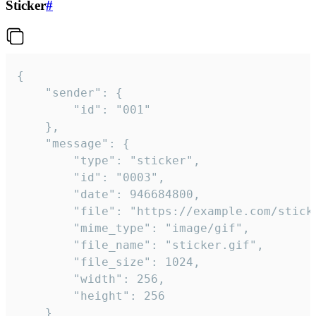
Sticker
#
{

	"sender": {

		"id": "001"

	},

	"message": {

		"type": "sticker",

		"id": "0003",

		"date": 946684800,

		"file": "https://example.com/sticker.gif",

		"mime_type": "image/gif",

		"file_name": "sticker.gif",

		"file_size": 1024,

		"width": 256,

		"height": 256

	}
