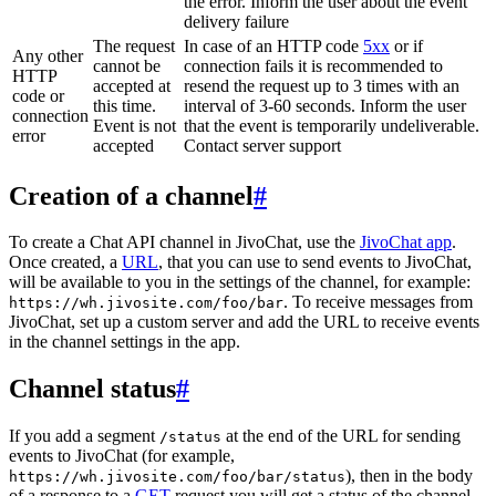
the error. Inform the user about the event
delivery failure
The request
In case of an HTTP code
5xx
or if
Any other
cannot be
connection fails it is recommended to
HTTP
accepted at
resend the request up to 3 times with an
code or
this time.
interval of 3-60 seconds. Inform the user
connection
Event is not
that the event is temporarily undeliverable.
error
accepted
Contact server support
Creation of a channel
#
To create a Chat API channel in JivoChat, use the
JivoChat app
.
Once created, a
URL
, that you can use to send events to JivoChat,
will be available to you in the settings of the channel, for example:
. To receive messages from
https://wh.jivosite.com/foo/bar
JivoChat, set up a custom server and add the URL to receive events
in the channel settings in the app.
Channel status
#
If you add a segment
at the end of the URL for sending
/status
events to JivoChat (for example,
), then in the body
https://wh.jivosite.com/foo/bar/status
of a response to a
GET
-request you will get a status of the channel,