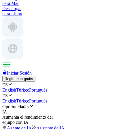
para Mac
Descargar
para Linux
Iniciar Sesión
Regístrese gratis
ES
English
Türkçe
Português
ES
English
Türkçe
Português
Oportunidades
IA
Aumenta el rendimiento del
equipo con IA
Agente de IA
Asistente de IA