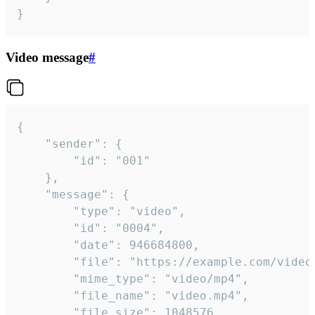
}
Video message
#
{

	"sender": {

		"id": "001"

	},

	"message": {

		"type": "video",

		"id": "0004",

		"date": 946684800,

		"file": "https://example.com/video.mp4",

		"mime_type": "video/mp4",

		"file_name": "video.mp4",

		"file_size": 1048576,
