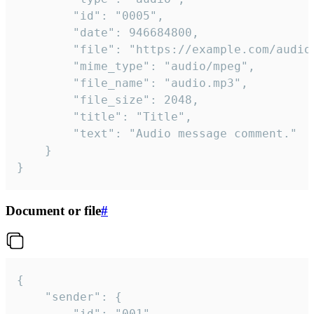
		"id": "0005",

		"date": 946684800,

		"file": "https://example.com/audio.mp3",

		"mime_type": "audio/mpeg",

		"file_name": "audio.mp3",

		"file_size": 2048,

		"title": "Title",

		"text": "Audio message comment."

	}

}
Document or file
#
{

	"sender": {

		"id": "001"
