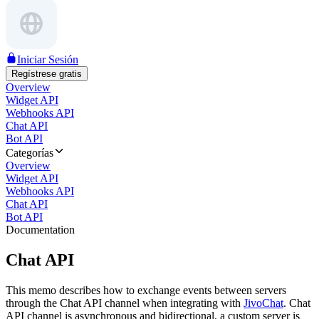
Iniciar Sesión
Regístrese gratis
Overview
Widget API
Webhooks API
Chat API
Bot API
Categorías
Overview
Widget API
Webhooks API
Chat API
Bot API
Documentation
Chat API
This memo describes how to exchange events between servers
through the Chat API channel when integrating with
JivoChat
. Chat
API channel is asynchronous and bidirectional, a custom server is