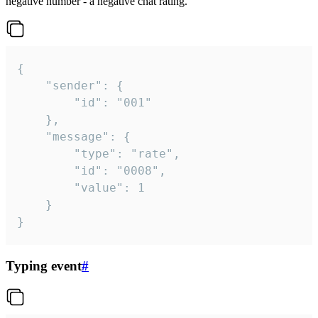
negative number - a negative chat rating.
{

	"sender": {

		"id": "001"

	},

	"message": {

		"type": "rate",

		"id": "0008",

		"value": 1

	}

}
Typing event
#