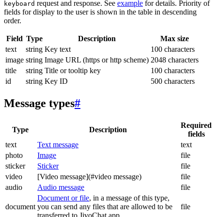
request and response. See
example
for details. Priority of
keyboard
fields for display to the user is shown in the table in descending
order.
Field
Type
Description
Max size
text
string
Key text
100 characters
image
string
Image URL (https or http scheme)
2048 characters
title
string
Title or tooltip key
100 characters
id
string
Key ID
500 characters
Message types
#
Required
Type
Description
fields
text
Text message
text
photo
Image
file
sticker
Sticker
file
video
[Video message](#video message)
file
audio
Audio message
file
Document or file
, in a message of this type,
document
you can send any files that are allowed to be
file
transferred to JivoChat app