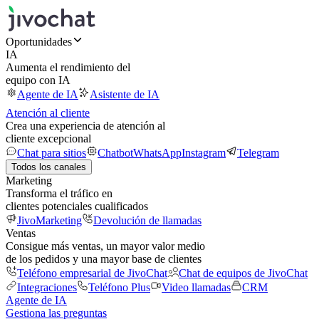
Oportunidades
IA
Aumenta el rendimiento del
equipo con IA
Agente de IA
Asistente de IA
Atención al cliente
Crea una experiencia de atención al
cliente excepcional
Chat para sitios
Chatbot
WhatsApp
Instagram
Telegram
Todos los canales
Marketing
Transforma el tráfico en
clientes potenciales cualificados
JivoMarketing
Devolución de llamadas
Ventas
Consigue más ventas, un mayor valor medio
de los pedidos y una mayor base de clientes
Teléfono empresarial de JivoChat
Chat de equipos de JivoChat
Integraciones
Teléfono Plus
Video llamadas
CRM
Agente de IA
Gestiona las preguntas