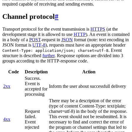
required capable of receiving and sending events.
Channel protocol
#
Transport protocol for the event transmission is
HTTPS
(at the
development stage it is allowed to use
HTTP
). An event is contained
in a body of a
POST
-request in
JSON
format (note: text encoding in
JSON format is
UTF-8
), requests must have an appropriate header
. Event
Content-Type: application/json; charset=utf-8
structure is described
further
. Response options are divided into 3
groups according to the HTTP-response code.
Code
Description
Action
Success.
Event is
2xx
Inform the user about successfull delivery
accepted for
processing
There may be a description of the error
(type of content Content-Type: text/plain;
Request
charset=utf-8) in the body of the response.
failed.
This event should not be resubmitted. It is
4xx
Event
necessary to find and correct the error of
rejected
the program or channel settings that led to