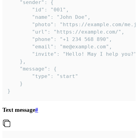
	"sender": {

		"id": "001",

		"name": "John Doe",

		"photo": "https://example.com/me.jpg",

		"url": "https://example.com/",

		"phone": "+1 234 568 890",

		"email": "me@example.com",

		"invite": "Hello! May I help you?"

	},

	"message": {

		"type": "start"

	}

}
Text message
#