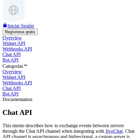
Iniciar Sesión
Regístrese gratis
Overview
Widget API
Webhooks API
Chat API
Bot API
Categorías
Overview
Widget API
Webhooks API
Chat API
Bot API
Documentation
Chat API
This memo describes how to exchange events between servers
through the Chat API channel when integrating with
JivoChat
. Chat
API channel is asynchronous and bidirectional, a custom server is