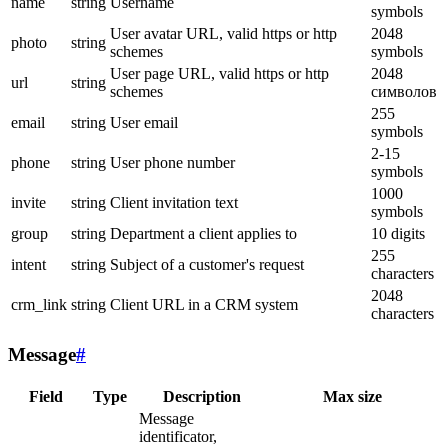
name
string
Username
symbols
User avatar URL, valid https or http
2048
photo
string
schemes
symbols
User page URL, valid https or http
2048
url
string
schemes
символов
255
email
string
User email
symbols
2-15
phone
string
User phone number
symbols
1000
invite
string
Client invitation text
symbols
group
string
Department a client applies to
10 digits
255
intent
string
Subject of a customer's request
characters
2048
crm_link
string
Client URL in a CRM system
characters
Message
#
Field
Type
Description
Max size
Message
identificator,