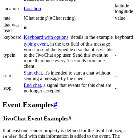
latitude
location
Location
longitude
rate
[Chat rating](#Chat rating)
value
that was
id
read
keyboard
Keyboard with options
, details in the example
keyboard
typing event
, in the text field of this message
you can send the typed text so that it is visible
typein
to the JivoChat app user. Send this event no
-
more than once every 5 seconds from one
client
Start chat
, it's intended to start a chat without
start
-
sending a message by the client
End chat
, a signal that events for this chat are
stop
-
no longer accepted
Event Examples
#
JivoChat Event Examples
#
If at least one sender property is defined for the JivoChat user, a
field with this information is added to the event. The
sender