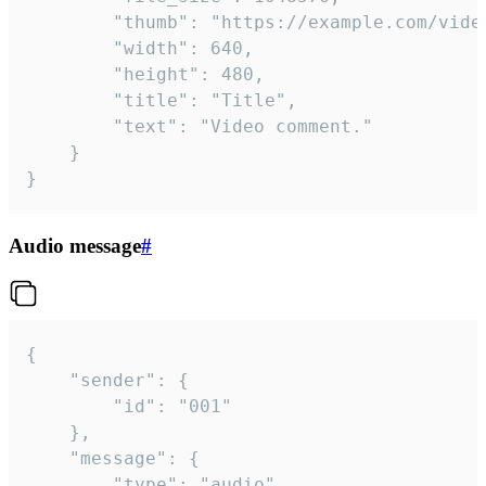
		"thumb": "https://example.com/video_thumb.png",

		"width": 640,

		"height": 480,

		"title": "Title",

		"text": "Video comment."

	}

}
Audio message
#
{

	"sender": {

		"id": "001"

	},

	"message": {

		"type": "audio",
