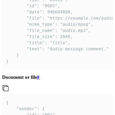
		"id": "0005",

		"date": 946684800,

		"file": "https://example.com/audio.mp3",

		"mime_type": "audio/mpeg",

		"file_name": "audio.mp3",

		"file_size": 2048,

		"title": "Title",

		"text": "Audio message comment."

	}

}
Document or file
#
{

	"sender": {

		"id": "001"
