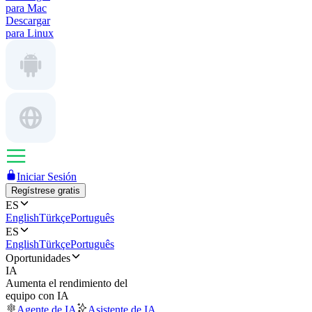
para Mac
Descargar
para Linux
Iniciar Sesión
Regístrese gratis
ES
English
Türkçe
Português
ES
English
Türkçe
Português
Oportunidades
IA
Aumenta el rendimiento del
equipo con IA
Agente de IA
Asistente de IA