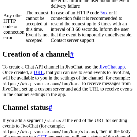
the error. Inform the user about the event
delivery failure
The request
In case of an HTTP code
5xx
or if
Any other
cannot be
connection fails it is recommended to
HTTP
accepted at
resend the request up to 3 times with an
code or
this time.
interval of 3-60 seconds. Inform the user
connection
Event is not
that the event is temporarily undeliverable.
error
accepted
Contact server support
Creation of a channel
#
To create a Chat API channel in JivoChat, use the
JivoChat app
.
Once created, a
URL
, that you can use to send events to JivoChat,
will be available to you in the settings of the channel, for example:
. To receive messages from
https://wh.jivosite.com/foo/bar
JivoChat, set up a custom server and add the URL to receive events
in the channel settings in the app.
Channel status
#
If you add a segment
at the end of the URL for sending
/status
events to JivoChat (for example,
), then in the body
https://wh.jivosite.com/foo/bar/status
of a response to a
GET
-request you will get a status of the channel,