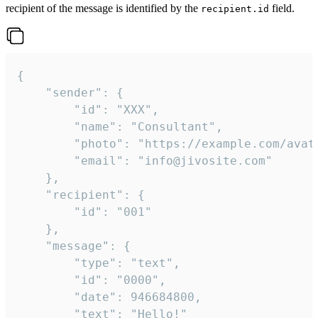
recipient of the message is identified by the
field.
recipient.id
{

	"sender": {

		"id": "XXX",

		"name": "Consultant",

		"photo": "https://example.com/avatar.png",

		"email": "info@jivosite.com"

	},

	"recipient": {

		"id": "001"

	},

	"message": {

		"type": "text",

		"id": "0000",

		"date": 946684800,

		"text": "Hello!"
