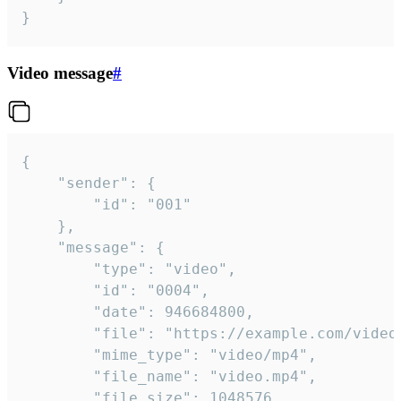
}
Video message
#
{

	"sender": {

		"id": "001"

	},

	"message": {

		"type": "video",

		"id": "0004",

		"date": 946684800,

		"file": "https://example.com/video.mp4",

		"mime_type": "video/mp4",

		"file_name": "video.mp4",

		"file_size": 1048576,
