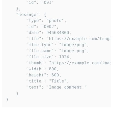
		"id": "001"

	},

	"message": {

		"type": "photo",

		"id": "0002",

		"date": 946684800,

		"file": "https://example.com/image.png",

		"mime_type": "image/png",

		"file_name": "image.png",

		"file_size": 1024,

		"thumb": "https://example.com/image_thumb.png",

		"width": 800,

		"height": 600,

		"title": "Title",

		"text": "Image comment."

	}

}