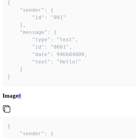
{

	"sender": {

		"id": "001"

	},

	"message": {

		"type": "text",

		"id": "0001",

		"date": 946684800,

		"text": "Hello!"

	}

}
Image
#
{

	"sender": {
