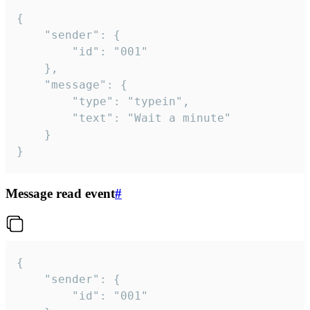
{

	"sender": {

		"id": "001"

	},

	"message": {

		"type": "typein",

		"text": "Wait a minute"

	}

}
Message read event
#
{

	"sender": {

		"id": "001"
