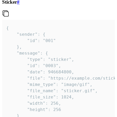
Sticker
#
{

	"sender": {

		"id": "001"

	},

	"message": {

		"type": "sticker",

		"id": "0003",

		"date": 946684800,

		"file": "https://example.com/sticker.gif",

		"mime_type": "image/gif",

		"file_name": "sticker.gif",

		"file_size": 1024,

		"width": 256,

		"height": 256

	}
