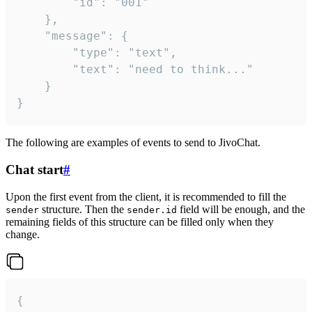
		"id": "001"

	},

	"message": {

		"type": "text",

		"text": "need to think..."

	}

}
The following are examples of events to send to JivoChat.
Chat start
#
Upon the first event from the client, it is recommended to fill the
structure. Then the
field will be enough, and the
sender
sender.id
remaining fields of this structure can be filled only when they
change.
{
