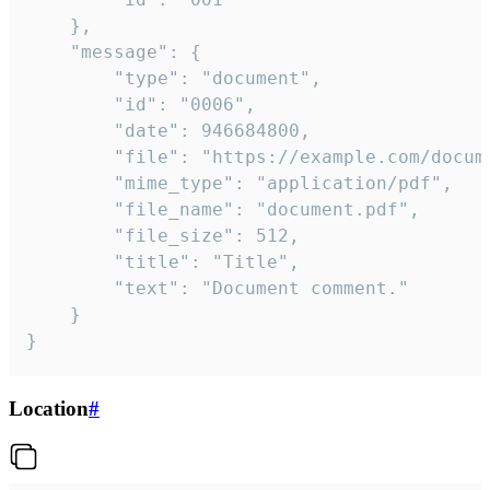
	},

	"message": {

		"type": "document",

		"id": "0006",

		"date": 946684800,

		"file": "https://example.com/document.pdf",

		"mime_type": "application/pdf",

		"file_name": "document.pdf",

		"file_size": 512,

		"title": "Title",

		"text": "Document comment."

	}

}
Location
#