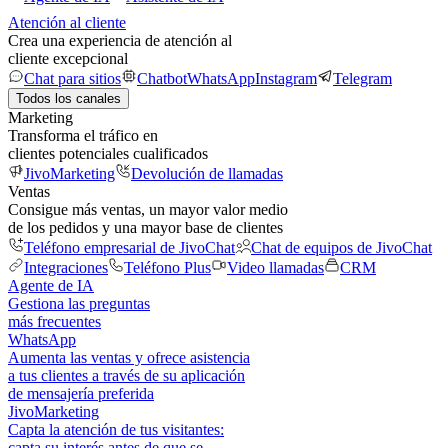
Atención al cliente
Crea una experiencia de atención al
cliente excepcional
Chat para sitios
Chatbot
WhatsApp
Instagram
Telegram
Todos los canales
Marketing
Transforma el tráfico en
clientes potenciales cualificados
JivoMarketing
Devolución de llamadas
Ventas
Consigue más ventas, un mayor valor medio
de los pedidos y una mayor base de clientes
Teléfono empresarial de JivoChat
Chat de equipos de JivoChat
Integraciones
Teléfono Plus
Video llamadas
CRM
Agente de IA
Gestiona las preguntas
más frecuentes
WhatsApp
Aumenta las ventas y ofrece asistencia
a tus clientes a través de su aplicación
de mensajería preferida
JivoMarketing
Capta la atención de tus visitantes:
capta su interés antes de que se