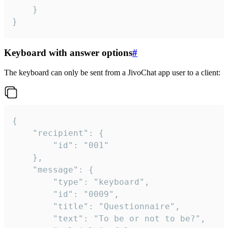
	}

}
Keyboard with answer options
#
The keyboard can only be sent from a JivoChat app user to a client:
{

	"recipient": {

		"id": "001"

	},

	"message": {

		"type": "keyboard",

		"id": "0009",

		"title": "Questionnaire",

		"text": "To be or not to be?",
