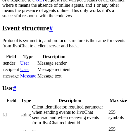
where
means the absence of online agents, and
or any other
0
1
means the presence of agents online. This only works if it's a
successful response with the code
.
2xx
Event structure
#
Protocol is symmetric, and protocol structure is the same for events
from JivoChat to a client server and back.
Field
Type
Description
sender
User
Message sender
recipient
User
Message recipient
message
Message
Message text
User
#
Field
Type
Description
Max size
Client identificator, required parameter
when sending events to JivoChat
255
id
string
sender.id and when receiving events
symbols
from JivoChat recipient.id
255