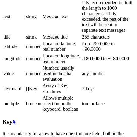
It is recommended to limit
the length to 1000
characters - if it is
text
string
Message text
exceeded, the rest of the
text will be sent in
separate text messages
title
string
Message title
255 characters
Location latitude,
from -90.0000 to
latitude
number
real number
+90.0000
Location longitude,
longitude
number
-180.0000 to +180.0000
real number
Number, usually
value
number
used in the chat
any number
evaluation
Array of Key
keyboard
[]Key
7 keys
structures
Allows multiple
multiple
boolean
selection on the
true or false
keyboard, boolean
Key
#
It is mandatory for a key to have one structure field, both in the