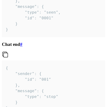
	},

	"message": {

		"type": "seen",

		"id": "0001"

	}

}
Chat end
#
{

	"sender": {

		"id": "001"

	},

	"message": {

		"type": "stop"

	}
