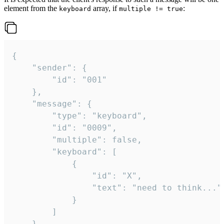
element from the
array, if
:
keyboard
multiple != true
{

	"sender": {

		"id": "001"

	},

	"message": {

		"type": "keyboard",

		"id": "0009",

		"multiple": false,

		"keyboard": [

			{

				"id": "X",

				"text": "need to think..."

			}

		]

	}
