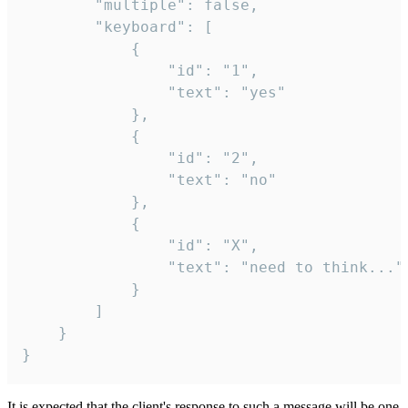
		"multiple": false,

		"keyboard": [

			{

				"id": "1",

				"text": "yes"

			},

			{

				"id": "2",

				"text": "no"

			},

			{

				"id": "X",

				"text": "need to think..."

			}

		]

	}

}
It is expected that the client's response to such a message will be one