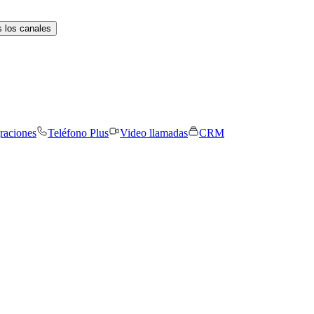
 los canales
graciones
Teléfono Plus
Video llamadas
CRM