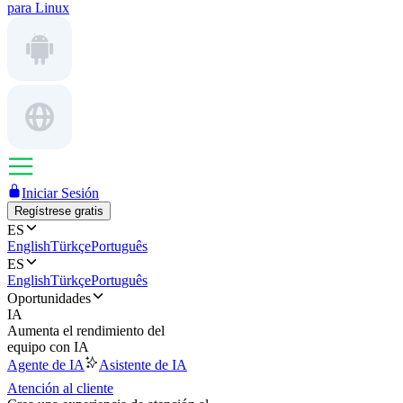
para Linux
Iniciar Sesión
Regístrese gratis
ES
English
Türkçe
Português
ES
English
Türkçe
Português
Oportunidades
IA
Aumenta el rendimiento del
equipo con IA
Agente de IA
Asistente de IA
Atención al cliente