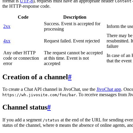
format is
UTF-8
), requests must have an appropriate header
Content
the HTTP-response code.
Code
Description
Success. Event is accepted for
2xx
Inform the use
processing
There may be a
4xx
Request failed. Event rejected
resubmitted. I
failure
Any other HTTP
The request cannot be accepted
In case of a
code or connection
at this time. Event is not
that the event
error
accepted
Creation of a channel
#
To create a Chat API channel in JivoChat, use the
JivoChat app
. Once
. To receive messages from Jiv
https://wh.jivosite.com/foo/bar
Channel status
#
If you add a segment
at the end of the URL for sending even
/status
status of the channel, where
means the absence of online agents, a
0