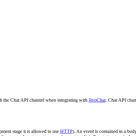
h the Chat API channel when integrating with
JivoChat
. Chat API chan
pment stage it is allowed to use
HTTP
). An event is contained in a bod