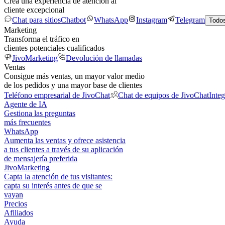
Crea una experiencia de atención al
cliente excepcional
Chat para sitios
Chatbot
WhatsApp
Instagram
Telegram
Todos
Marketing
Transforma el tráfico en
clientes potenciales cualificados
JivoMarketing
Devolución de llamadas
Ventas
Consigue más ventas, un mayor valor medio
de los pedidos y una mayor base de clientes
Teléfono empresarial de JivoChat
Chat de equipos de JivoChat
Inte
Agente de IA
Gestiona las preguntas
más frecuentes
WhatsApp
Aumenta las ventas y ofrece asistencia
a tus clientes a través de su aplicación
de mensajería preferida
JivoMarketing
Capta la atención de tus visitantes:
capta su interés antes de que se
vayan
Precios
Afiliados
Ayuda