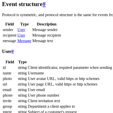
Event structure
#
Protocol is symmetric, and protocol structure is the same for events fr
Field
Type
Description
sender
User
Message sender
recipient
User
Message recipient
message
Message
Message text
User
#
Field
Type
id
string
Client identificator, required parameter when sending
name
string
Username
photo
string
User avatar URL, valid https or http schemes
url
string
User page URL, valid https or http schemes
email
string
User email
phone
string
User phone number
invite
string
Client invitation text
group
string
Department a client applies to
intent
string
Subject of a customer's request