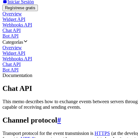
Iniciar Sesión
Regístrese gratis
Overview
Widget API
Webhooks API
Chat API
Bot API
Categorías
Overview
Widget API
Webhooks API
Chat API
Bot API
Documentation
Chat API
This memo describes how to exchange events between servers throug
capable of receiving and sending events.
Channel protocol
#
Transport protocol for the event transmission is
HTTPS
(at the develo