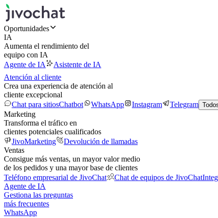
Oportunidades
IA
Aumenta el rendimiento del
equipo con IA
Agente de IA
Asistente de IA
Atención al cliente
Crea una experiencia de atención al
cliente excepcional
Chat para sitios
Chatbot
WhatsApp
Instagram
Telegram
Todos
Marketing
Transforma el tráfico en
clientes potenciales cualificados
JivoMarketing
Devolución de llamadas
Ventas
Consigue más ventas, un mayor valor medio
de los pedidos y una mayor base de clientes
Teléfono empresarial de JivoChat
Chat de equipos de JivoChat
Inte
Agente de IA
Gestiona las preguntas
más frecuentes
WhatsApp