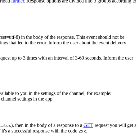
cribed
further
. Response options are divided into 3 groups according to
rset=utf-8) in the body of the response. This event should not be
ings that led to the error. Inform the user about the event delivery
equest up to 3 times with an interval of 3-60 seconds. Inform the user
vailable to you in the settings of the channel, for example:
channel settings in the app.
), then in the body of a response to a
GET
-request you will get a
tatus
 it's a successful response with the code
.
2xx