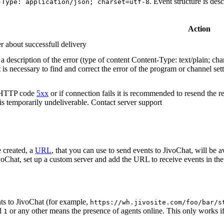
. Event structure is des
-Type: application/json; charset=utf-8
Action
r about successfull delivery
 description of the error (type of content Content-Type: text/plain; cha
t is necessary to find and correct the error of the program or channel sett
n HTTP code
5xx
or if connection fails it is recommended to resend the r
 is temporarily undeliverable. Contact server support
 created, a
URL
, that you can use to send events to JivoChat, will be a
oChat, set up a custom server and add the URL to receive events in the 
ts to JivoChat (for example,
https://wh.jivosite.com/foo/bar/s
nd
or any other means the presence of agents online. This only works if
1