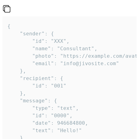
{

	"sender": {

		"id": "XXX",

		"name": "Consultant",

		"photo": "https://example.com/avatar.png",

		"email": "info@jivosite.com"

	},

	"recipient": {

		"id": "001"

	},

	"message": {

		"type": "text",

		"id": "0000",

		"date": 946684800,

		"text": "Hello!"

	}
