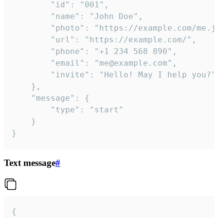
		"id": "001",

		"name": "John Doe",

		"photo": "https://example.com/me.jpg",

		"url": "https://example.com/",

		"phone": "+1 234 568 890",

		"email": "me@example.com",

		"invite": "Hello! May I help you?"

	},

	"message": {

		"type": "start"

	}

}
Text message
#
{
