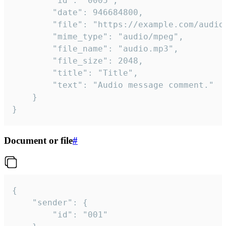
		"id": "0005",

		"date": 946684800,

		"file": "https://example.com/audio.mp3",

		"mime_type": "audio/mpeg",

		"file_name": "audio.mp3",

		"file_size": 2048,

		"title": "Title",

		"text": "Audio message comment."

	}

}
Document or file
#
{

	"sender": {

		"id": "001"
