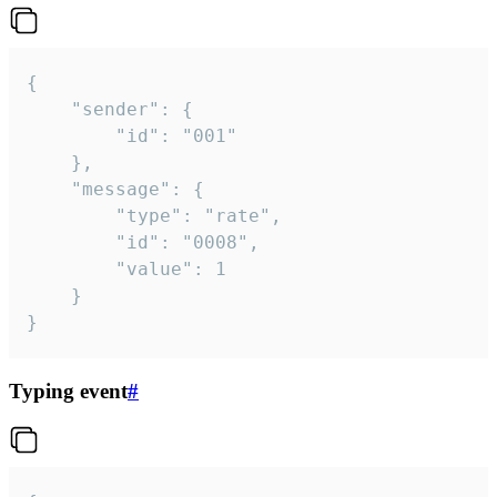
{

	"sender": {

		"id": "001"

	},

	"message": {

		"type": "rate",

		"id": "0008",

		"value": 1

	}

}
Typing event
#