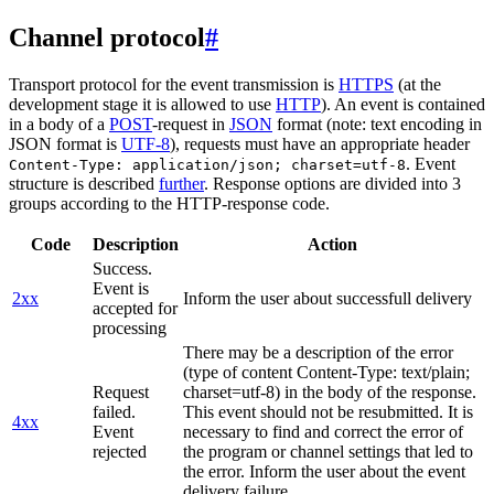
Channel protocol
#
Transport protocol for the event transmission is
HTTPS
(at the
development stage it is allowed to use
HTTP
). An event is contained
in a body of a
POST
-request in
JSON
format (note: text encoding in
JSON format is
UTF-8
), requests must have an appropriate header
. Event
Content-Type: application/json; charset=utf-8
structure is described
further
. Response options are divided into 3
groups according to the HTTP-response code.
Code
Description
Action
Success.
Event is
2xx
Inform the user about successfull delivery
accepted for
processing
There may be a description of the error
(type of content Content-Type: text/plain;
Request
charset=utf-8) in the body of the response.
failed.
This event should not be resubmitted. It is
4xx
Event
necessary to find and correct the error of
rejected
the program or channel settings that led to
the error. Inform the user about the event
delivery failure