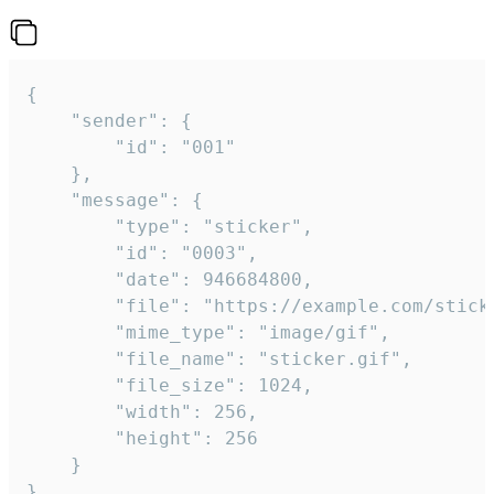
{

	"sender": {

		"id": "001"

	},

	"message": {

		"type": "sticker",

		"id": "0003",

		"date": 946684800,

		"file": "https://example.com/sticker.gif",

		"mime_type": "image/gif",

		"file_name": "sticker.gif",

		"file_size": 1024,

		"width": 256,

		"height": 256

	}

}