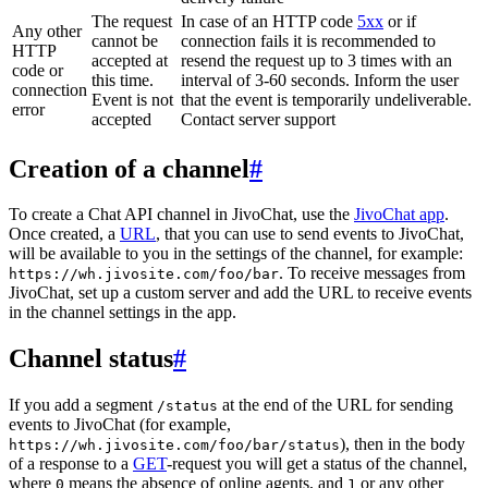
The request
In case of an HTTP code
5xx
or if
Any other
cannot be
connection fails it is recommended to
HTTP
accepted at
resend the request up to 3 times with an
code or
this time.
interval of 3-60 seconds. Inform the user
connection
Event is not
that the event is temporarily undeliverable.
error
accepted
Contact server support
Creation of a channel
#
To create a Chat API channel in JivoChat, use the
JivoChat app
.
Once created, a
URL
, that you can use to send events to JivoChat,
will be available to you in the settings of the channel, for example:
. To receive messages from
https://wh.jivosite.com/foo/bar
JivoChat, set up a custom server and add the URL to receive events
in the channel settings in the app.
Channel status
#
If you add a segment
at the end of the URL for sending
/status
events to JivoChat (for example,
), then in the body
https://wh.jivosite.com/foo/bar/status
of a response to a
GET
-request you will get a status of the channel,
where
means the absence of online agents, and
or any other
0
1