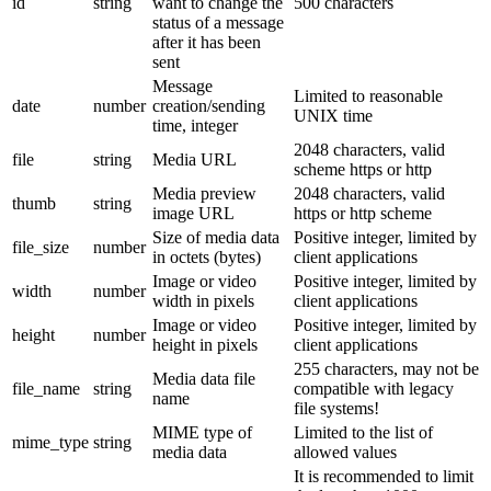
id
string
want to change the
500 characters
status of a message
after it has been
sent
Message
Limited to reasonable
date
number
creation/sending
UNIX time
time, integer
2048 characters, valid
file
string
Media URL
scheme https or http
Media preview
2048 characters, valid
thumb
string
image URL
https or http scheme
Size of media data
Positive integer, limited by
file_size
number
in octets (bytes)
client applications
Image or video
Positive integer, limited by
width
number
width in pixels
client applications
Image or video
Positive integer, limited by
height
number
height in pixels
client applications
255 characters, may not be
Media data file
file_name
string
compatible with legacy
name
file systems!
MIME type of
Limited to the list of
mime_type
string
media data
allowed values
It is recommended to limit