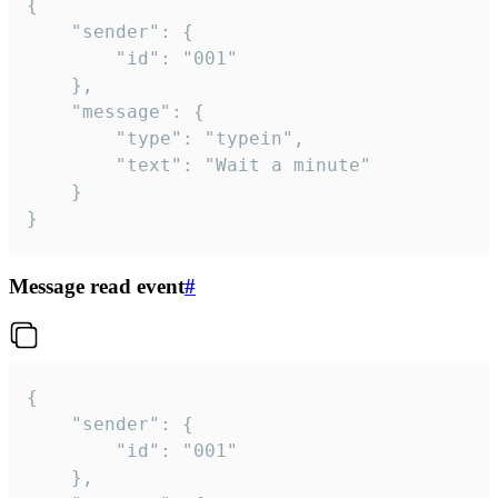
{

	"sender": {

		"id": "001"

	},

	"message": {

		"type": "typein",

		"text": "Wait a minute"

	}

}
Message read event
#
{

	"sender": {

		"id": "001"

	},
