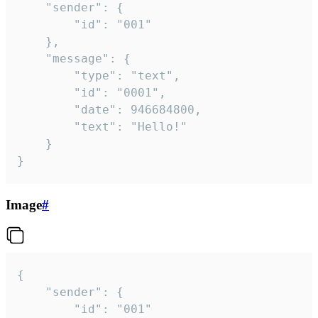
	"sender": {

		"id": "001"

	},

	"message": {

		"type": "text",

		"id": "0001",

		"date": 946684800,

		"text": "Hello!"

	}

}
Image
#
{

	"sender": {

		"id": "001"
