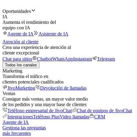
Oportunidades
IA
Aumenta el rendimiento del
equipo con IA
Agente de IA
Asistente de IA
Atención al cliente
Crea una experiencia de atención al
cliente excepcional
Chat para sitios
Chatbot
WhatsApp
Instagram
Telegram
Todos los canales
Marketing
Transforma el tráfico en
clientes potenciales cualificados
JivoMarketing
Devolución de llamadas
Ventas
Consigue más ventas, un mayor valor medio
de los pedidos y una mayor base de clientes
Teléfono empresarial de JivoChat
Chat de equipos de JivoChat
Integraciones
Teléfono Plus
Video llamadas
CRM
Agente de IA
Gestiona las preguntas
más frecuentes