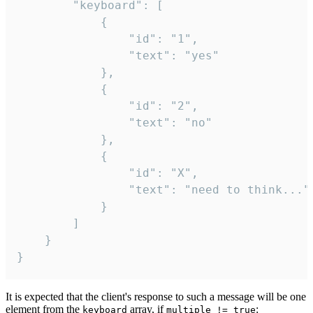
		"keyboard": [

			{

				"id": "1",

				"text": "yes"

			},

			{

				"id": "2",

				"text": "no"

			},

			{

				"id": "X",

				"text": "need to think..."

			}

		]

	}

}
It is expected that the client's response to such a message will be one
element from the
array, if
:
keyboard
multiple != true