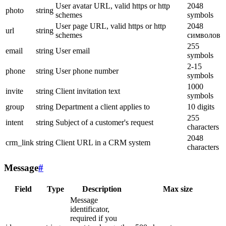
User avatar URL, valid https or http
2048
photo
string
schemes
symbols
User page URL, valid https or http
2048
url
string
schemes
символов
255
email
string
User email
symbols
2-15
phone
string
User phone number
symbols
1000
invite
string
Client invitation text
symbols
group
string
Department a client applies to
10 digits
255
intent
string
Subject of a customer's request
characters
2048
crm_link
string
Client URL in a CRM system
characters
Message
#
Field
Type
Description
Max size
Message
identificator,
required if you