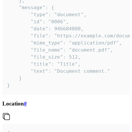
	},

	"message": {

		"type": "document",

		"id": "0006",

		"date": 946684800,

		"file": "https://example.com/document.pdf",

		"mime_type": "application/pdf",

		"file_name": "document.pdf",

		"file_size": 512,

		"title": "Title",

		"text": "Document comment."

	}

}
Location
#