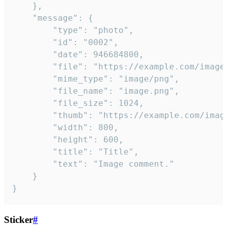
	},

	"message": {

		"type": "photo",

		"id": "0002",

		"date": 946684800,

		"file": "https://example.com/image.png",

		"mime_type": "image/png",

		"file_name": "image.png",

		"file_size": 1024,

		"thumb": "https://example.com/image_thumb.png",

		"width": 800,

		"height": 600,

		"title": "Title",

		"text": "Image comment."

	}

}
Sticker
#