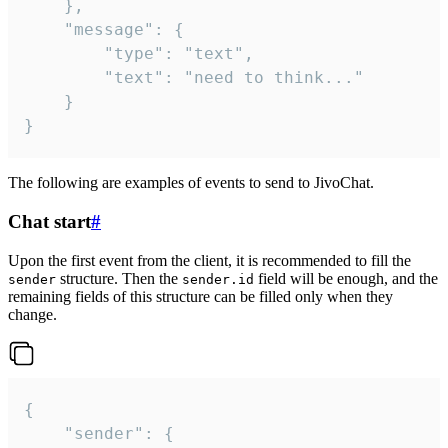
	},

	"message": {

		"type": "text",

		"text": "need to think..."

	}

}
The following are examples of events to send to JivoChat.
Chat start
#
Upon the first event from the client, it is recommended to fill the
structure. Then the
field will be enough, and the
sender
sender.id
remaining fields of this structure can be filled only when they
change.
{

	"sender": {
