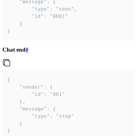
	"message": {

		"type": "seen",

		"id": "0001"

	}

}
Chat end
#
{

	"sender": {

		"id": "001"

	},

	"message": {

		"type": "stop"

	}

}