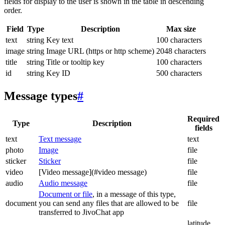
fields for display to the user is shown in the table in descending
order.
Field
Type
Description
Max size
text
string
Key text
100 characters
image
string
Image URL (https or http scheme)
2048 characters
title
string
Title or tooltip key
100 characters
id
string
Key ID
500 characters
Message types
#
Required
Type
Description
fields
text
Text message
text
photo
Image
file
sticker
Sticker
file
video
[Video message](#video message)
file
audio
Audio message
file
Document or file
, in a message of this type,
document
you can send any files that are allowed to be
file
transferred to JivoChat app
latitude