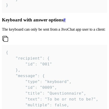
}
Keyboard with answer options
#
The keyboard can only be sent from a JivoChat app user to a client:
{

	"recipient": {

		"id": "001"

	},

	"message": {

		"type": "keyboard",

		"id": "0009",

		"title": "Questionnaire",

		"text": "To be or not to be?",

		"multiple": false,
