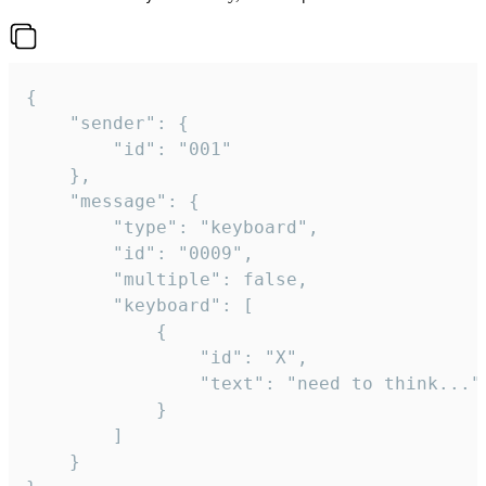
{

	"sender": {

		"id": "001"

	},

	"message": {

		"type": "keyboard",

		"id": "0009",

		"multiple": false,

		"keyboard": [

			{

				"id": "X",

				"text": "need to think..."

			}

		]

	}
