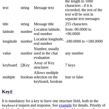
the length to 1000
characters - if it is
text
string
Message text
exceeded, the rest of the
text will be sent in
separate text messages
title
string
Message title
255 characters
Location latitude,
from -90.0000 to
latitude
number
real number
+90.0000
Location longitude,
longitude
number
-180.0000 to +180.0000
real number
Number, usually
value
number
used in the chat
any number
evaluation
Array of Key
keyboard
[]Key
7 keys
structures
Allows multiple
multiple
boolean
selection on the
true or false
keyboard, boolean
Key
#
It is mandatory for a key to have one structure field, both in the
request and response. See
example
for details. Priority of
keyboard