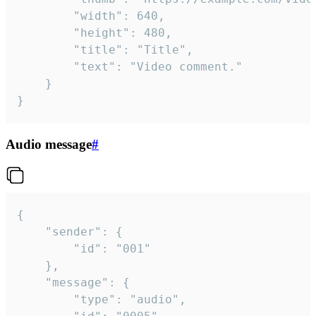
		"width": 640,

		"height": 480,

		"title": "Title",

		"text": "Video comment."

	}

}
Audio message
#
{

	"sender": {

		"id": "001"

	},

	"message": {

		"type": "audio",
