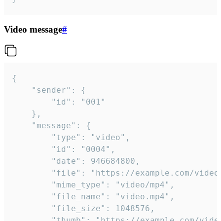
Video message
#
{

	"sender": {

		"id": "001"

	},

	"message": {

		"type": "video",

		"id": "0004",

		"date": 946684800,

		"file": "https://example.com/video.mp4",

		"mime_type": "video/mp4",

		"file_name": "video.mp4",

		"file_size": 1048576,

		"thumb": "https://example.com/video_thumb.png",
