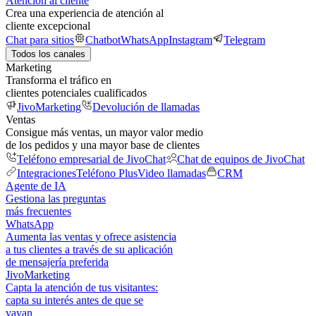
Atención al cliente
Crea una experiencia de atención al
cliente excepcional
Chat para sitios
Chatbot
WhatsApp
Instagram
Telegram
Todos los canales
Marketing
Transforma el tráfico en
clientes potenciales cualificados
JivoMarketing
Devolución de llamadas
Ventas
Consigue más ventas, un mayor valor medio
de los pedidos y una mayor base de clientes
Teléfono empresarial de JivoChat
Chat de equipos de JivoChat
Integraciones
Teléfono Plus
Video llamadas
CRM
Agente de IA
Gestiona las preguntas
más frecuentes
WhatsApp
Aumenta las ventas y ofrece asistencia
a tus clientes a través de su aplicación
de mensajería preferida
JivoMarketing
Capta la atención de tus visitantes:
capta su interés antes de que se
vayan