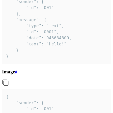
	"sender": {

		"id": "001"

	},

	"message": {

		"type": "text",

		"id": "0001",

		"date": 946684800,

		"text": "Hello!"

	}

}
Image
#
{

	"sender": {

		"id": "001"
