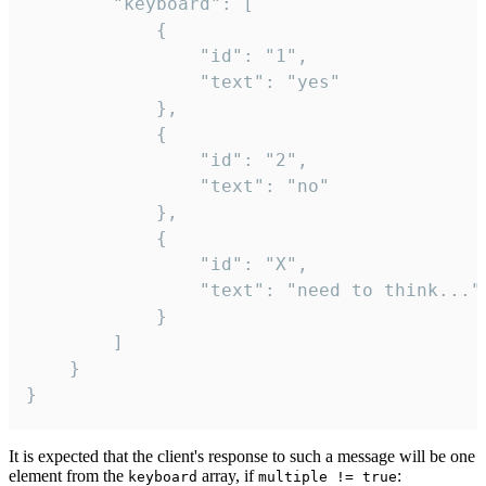
		"keyboard": [

			{

				"id": "1",

				"text": "yes"

			},

			{

				"id": "2",

				"text": "no"

			},

			{

				"id": "X",

				"text": "need to think..."

			}

		]

	}

}
It is expected that the client's response to such a message will be one
element from the
array, if
:
keyboard
multiple != true