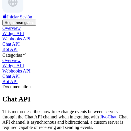
Iniciar Sesión
Regístrese gratis
Overview
Widget API
Webhooks API
Chat API
Bot API
Categorías
Overview
Widget API
Webhooks API
Chat API
Bot API
Documentation
Chat API
This memo describes how to exchange events between servers
through the Chat API channel when integrating with
JivoChat
. Chat
API channel is asynchronous and bidirectional, a custom server is
required capable of receiving and sending events.