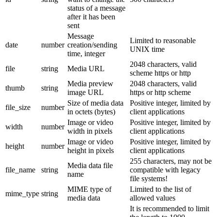
status of a message
after it has been
sent
Message
Limited to reasonable
date
number
creation/sending
UNIX time
time, integer
2048 characters, valid
file
string
Media URL
scheme https or http
Media preview
2048 characters, valid
thumb
string
image URL
https or http scheme
Size of media data
Positive integer, limited by
file_size
number
in octets (bytes)
client applications
Image or video
Positive integer, limited by
width
number
width in pixels
client applications
Image or video
Positive integer, limited by
height
number
height in pixels
client applications
255 characters, may not be
Media data file
file_name
string
compatible with legacy
name
file systems!
MIME type of
Limited to the list of
mime_type
string
media data
allowed values
It is recommended to limit