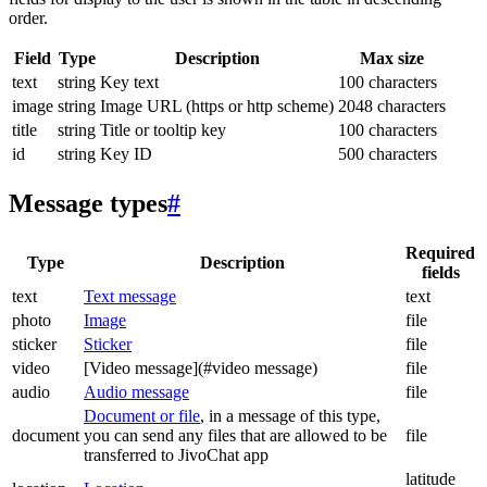
order.
Field
Type
Description
Max size
text
string
Key text
100 characters
image
string
Image URL (https or http scheme)
2048 characters
title
string
Title or tooltip key
100 characters
id
string
Key ID
500 characters
Message types
#
Required
Type
Description
fields
text
Text message
text
photo
Image
file
sticker
Sticker
file
video
[Video message](#video message)
file
audio
Audio message
file
Document or file
, in a message of this type,
document
you can send any files that are allowed to be
file
transferred to JivoChat app
latitude