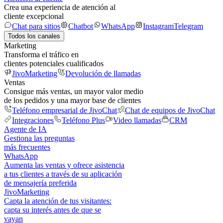
Crea una experiencia de atención al
cliente excepcional
Chat para sitios
Chatbot
WhatsApp
Instagram
Telegram
Todos los canales
Marketing
Transforma el tráfico en
clientes potenciales cualificados
JivoMarketing
Devolución de llamadas
Ventas
Consigue más ventas, un mayor valor medio
de los pedidos y una mayor base de clientes
Teléfono empresarial de JivoChat
Chat de equipos de JivoChat
Integraciones
Teléfono Plus
Video llamadas
CRM
Agente de IA
Gestiona las preguntas
más frecuentes
WhatsApp
Aumenta las ventas y ofrece asistencia
a tus clientes a través de su aplicación
de mensajería preferida
JivoMarketing
Capta la atención de tus visitantes:
capta su interés antes de que se
vayan