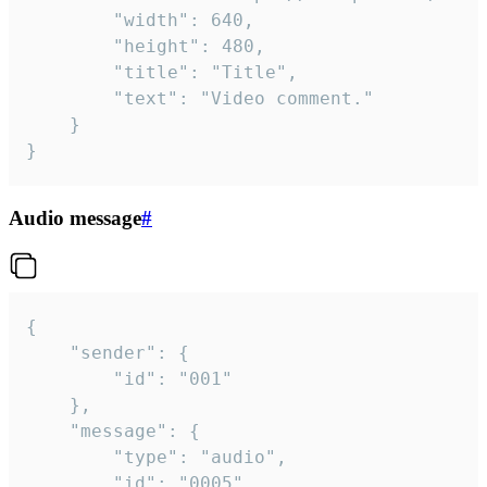
		"width": 640,

		"height": 480,

		"title": "Title",

		"text": "Video comment."

	}

}
Audio message
#
{

	"sender": {

		"id": "001"

	},

	"message": {

		"type": "audio",

		"id": "0005",
