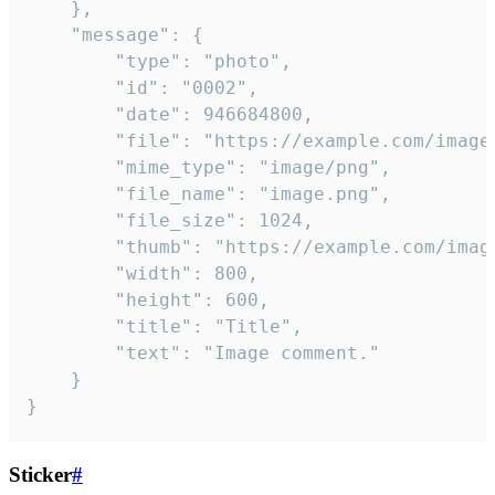
	},

	"message": {

		"type": "photo",

		"id": "0002",

		"date": 946684800,

		"file": "https://example.com/image.png",

		"mime_type": "image/png",

		"file_name": "image.png",

		"file_size": 1024,

		"thumb": "https://example.com/image_thumb.png",

		"width": 800,

		"height": 600,

		"title": "Title",

		"text": "Image comment."

	}

}
Sticker
#