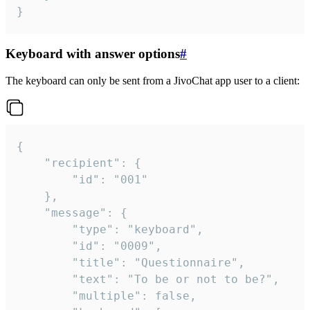
}
Keyboard with answer options
#
The keyboard can only be sent from a JivoChat app user to a client:
{

	"recipient": {

		"id": "001"

	},

	"message": {

		"type": "keyboard",

		"id": "0009",

		"title": "Questionnaire",

		"text": "To be or not to be?",

		"multiple": false,
