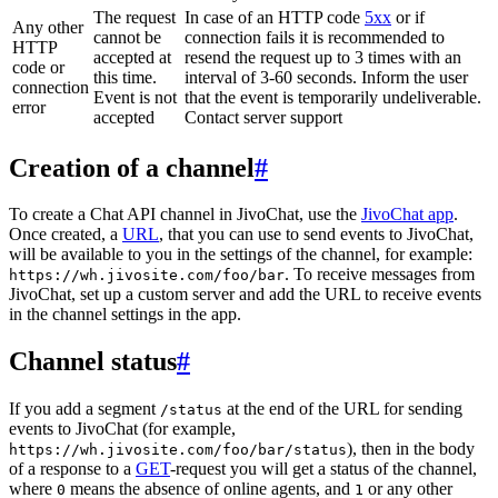
The request
In case of an HTTP code
5xx
or if
Any other
cannot be
connection fails it is recommended to
HTTP
accepted at
resend the request up to 3 times with an
code or
this time.
interval of 3-60 seconds. Inform the user
connection
Event is not
that the event is temporarily undeliverable.
error
accepted
Contact server support
Creation of a channel
#
To create a Chat API channel in JivoChat, use the
JivoChat app
.
Once created, a
URL
, that you can use to send events to JivoChat,
will be available to you in the settings of the channel, for example:
. To receive messages from
https://wh.jivosite.com/foo/bar
JivoChat, set up a custom server and add the URL to receive events
in the channel settings in the app.
Channel status
#
If you add a segment
at the end of the URL for sending
/status
events to JivoChat (for example,
), then in the body
https://wh.jivosite.com/foo/bar/status
of a response to a
GET
-request you will get a status of the channel,
where
means the absence of online agents, and
or any other
0
1