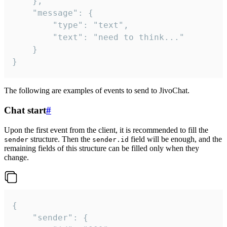
	},

	"message": {

		"type": "text",

		"text": "need to think..."

	}

}
The following are examples of events to send to JivoChat.
Chat start
#
Upon the first event from the client, it is recommended to fill the
structure. Then the
field will be enough, and the
sender
sender.id
remaining fields of this structure can be filled only when they
change.
{

	"sender": {
