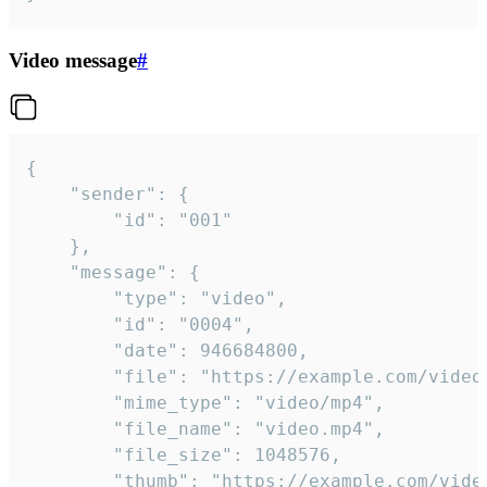
Video message
#
{

	"sender": {

		"id": "001"

	},

	"message": {

		"type": "video",

		"id": "0004",

		"date": 946684800,

		"file": "https://example.com/video.mp4",

		"mime_type": "video/mp4",

		"file_name": "video.mp4",

		"file_size": 1048576,

		"thumb": "https://example.com/video_thumb.png",
