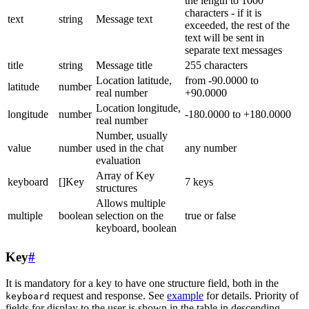
the length to 1000
characters - if it is
text
string
Message text
exceeded, the rest of the
text will be sent in
separate text messages
title
string
Message title
255 characters
Location latitude,
from -90.0000 to
latitude
number
real number
+90.0000
Location longitude,
longitude
number
-180.0000 to +180.0000
real number
Number, usually
value
number
used in the chat
any number
evaluation
Array of Key
keyboard
[]Key
7 keys
structures
Allows multiple
multiple
boolean
selection on the
true or false
keyboard, boolean
Key
#
It is mandatory for a key to have one structure field, both in the
request and response. See
example
for details. Priority of
keyboard
fields for display to the user is shown in the table in descending