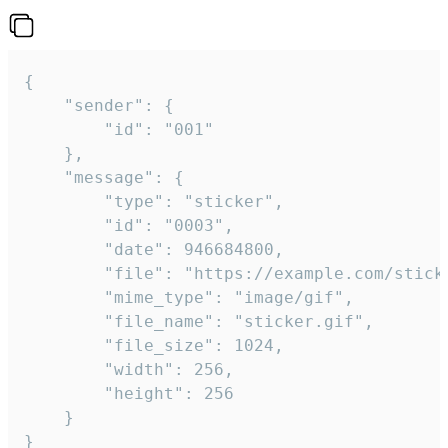
{

	"sender": {

		"id": "001"

	},

	"message": {

		"type": "sticker",

		"id": "0003",

		"date": 946684800,

		"file": "https://example.com/sticker.gif",

		"mime_type": "image/gif",

		"file_name": "sticker.gif",

		"file_size": 1024,

		"width": 256,

		"height": 256

	}

}