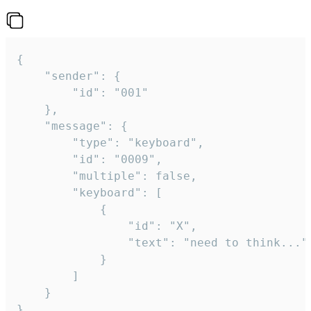
{

	"sender": {

		"id": "001"

	},

	"message": {

		"type": "keyboard",

		"id": "0009",

		"multiple": false,

		"keyboard": [

			{

				"id": "X",

				"text": "need to think..."

			}

		]

	}

}