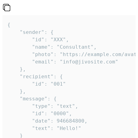
{

	"sender": {

		"id": "XXX",

		"name": "Consultant",

		"photo": "https://example.com/avatar.png",

		"email": "info@jivosite.com"

	},

	"recipient": {

		"id": "001"

	},

	"message": {

		"type": "text",

		"id": "0000",

		"date": 946684800,

		"text": "Hello!"

	}
