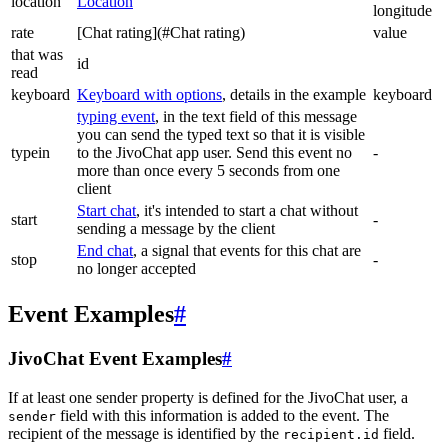
location
Location
longitude
rate
[Chat rating](#Chat rating)
value
that was
id
read
keyboard
Keyboard with options
, details in the example
keyboard
typing event
, in the text field of this message
you can send the typed text so that it is visible
typein
to the JivoChat app user. Send this event no
-
more than once every 5 seconds from one
client
Start chat
, it's intended to start a chat without
start
-
sending a message by the client
End chat
, a signal that events for this chat are
stop
-
no longer accepted
Event Examples
#
JivoChat Event Examples
#
If at least one sender property is defined for the JivoChat user, a
field with this information is added to the event. The
sender
recipient of the message is identified by the
field.
recipient.id