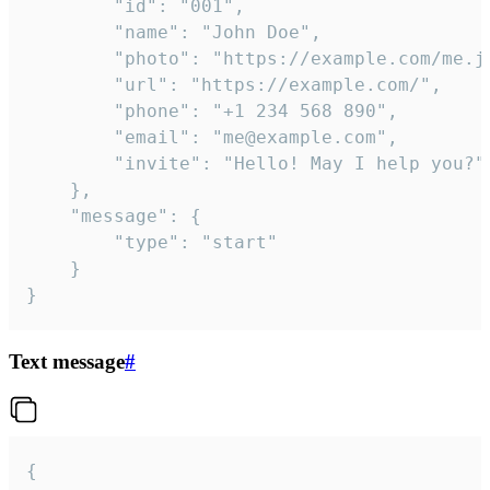
		"id": "001",

		"name": "John Doe",

		"photo": "https://example.com/me.jpg",

		"url": "https://example.com/",

		"phone": "+1 234 568 890",

		"email": "me@example.com",

		"invite": "Hello! May I help you?"

	},

	"message": {

		"type": "start"

	}

}
Text message
#
{
