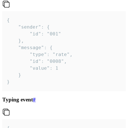
{

	"sender": {

		"id": "001"

	},

	"message": {

		"type": "rate",

		"id": "0008",

		"value": 1

	}

}
Typing event
#