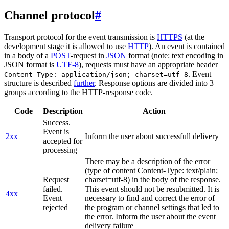
Channel protocol
#
Transport protocol for the event transmission is
HTTPS
(at the
development stage it is allowed to use
HTTP
). An event is contained
in a body of a
POST
-request in
JSON
format (note: text encoding in
JSON format is
UTF-8
), requests must have an appropriate header
. Event
Content-Type: application/json; charset=utf-8
structure is described
further
. Response options are divided into 3
groups according to the HTTP-response code.
Code
Description
Action
Success.
Event is
2xx
Inform the user about successfull delivery
accepted for
processing
There may be a description of the error
(type of content Content-Type: text/plain;
Request
charset=utf-8) in the body of the response.
failed.
This event should not be resubmitted. It is
4xx
Event
necessary to find and correct the error of
rejected
the program or channel settings that led to
the error. Inform the user about the event
delivery failure