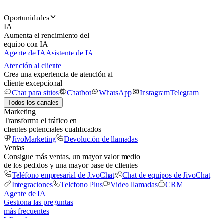
Oportunidades
IA
Aumenta el rendimiento del
equipo con IA
Agente de IA
Asistente de IA
Atención al cliente
Crea una experiencia de atención al
cliente excepcional
Chat para sitios
Chatbot
WhatsApp
Instagram
Telegram
Todos los canales
Marketing
Transforma el tráfico en
clientes potenciales cualificados
JivoMarketing
Devolución de llamadas
Ventas
Consigue más ventas, un mayor valor medio
de los pedidos y una mayor base de clientes
Teléfono empresarial de JivoChat
Chat de equipos de JivoChat
Integraciones
Teléfono Plus
Video llamadas
CRM
Agente de IA
Gestiona las preguntas
más frecuentes