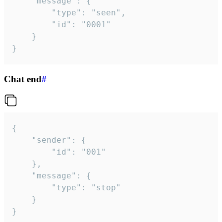
	"message": {

		"type": "seen",

		"id": "0001"

	}

}
Chat end
#
{

	"sender": {

		"id": "001"

	},

	"message": {

		"type": "stop"

	}

}