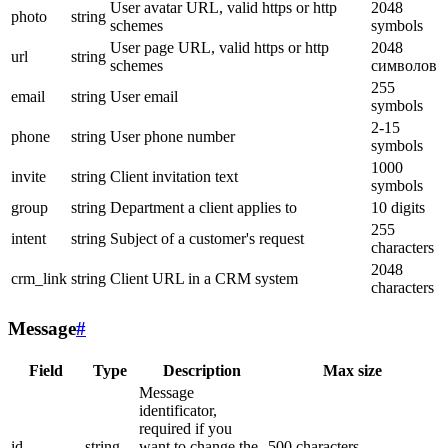
User avatar URL, valid https or http
2048
photo
string
schemes
symbols
User page URL, valid https or http
2048
url
string
schemes
символов
255
email
string
User email
symbols
2-15
phone
string
User phone number
symbols
1000
invite
string
Client invitation text
symbols
group
string
Department a client applies to
10 digits
255
intent
string
Subject of a customer's request
characters
2048
crm_link
string
Client URL in a CRM system
characters
Message
#
Field
Type
Description
Max size
Message
identificator,
required if you
id
string
want to change the
500 characters