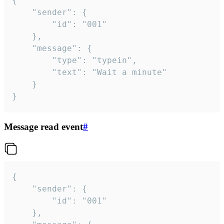
{

	"sender": {

		"id": "001"

	},

	"message": {

		"type": "typein",

		"text": "Wait a minute"

	}

}
Message read event
#
{

	"sender": {

		"id": "001"

	},
