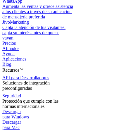
WhatsApp
Aumenta las ventas y ofrece asistencia
a tus clientes a través de su aplicación
de mensajería preferida
JivoMarketing
Capta la atención de tus visitantes:
capta su interés antes de que se
vayan
Precios
Afiliados
Ayuda
Aplicaciones
Blog
Recursos
API para Desarrolladores
Soluciones de integración
preconfiguradas
Seguridad
Protección que cumple con las
normas internacionales
Descargar
para Windows
Descargar
para Mac