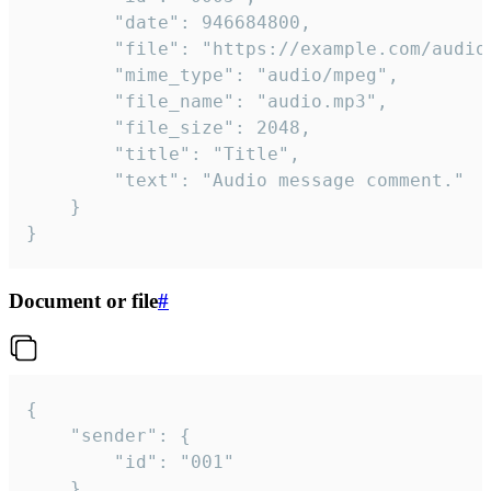
		"date": 946684800,

		"file": "https://example.com/audio.mp3",

		"mime_type": "audio/mpeg",

		"file_name": "audio.mp3",

		"file_size": 2048,

		"title": "Title",

		"text": "Audio message comment."

	}

}
Document or file
#
{

	"sender": {

		"id": "001"

	},
