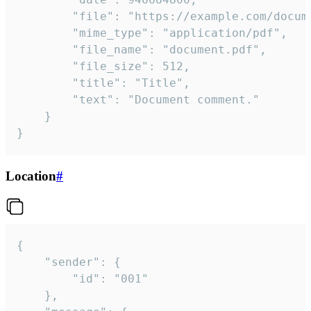
		"file": "https://example.com/document.pdf",

		"mime_type": "application/pdf",

		"file_name": "document.pdf",

		"file_size": 512,

		"title": "Title",

		"text": "Document comment."

	}

}
Location
#
{

	"sender": {

		"id": "001"

	},
