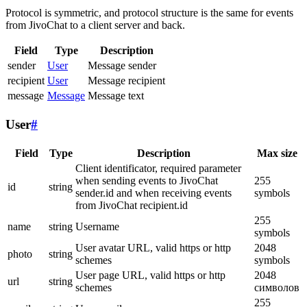
Protocol is symmetric, and protocol structure is the same for events
from JivoChat to a client server and back.
Field
Type
Description
sender
User
Message sender
recipient
User
Message recipient
message
Message
Message text
User
#
Field
Type
Description
Max size
Client identificator, required parameter
when sending events to JivoChat
255
id
string
sender.id and when receiving events
symbols
from JivoChat recipient.id
255
name
string
Username
symbols
User avatar URL, valid https or http
2048
photo
string
schemes
symbols
User page URL, valid https or http
2048
url
string
schemes
символов
255