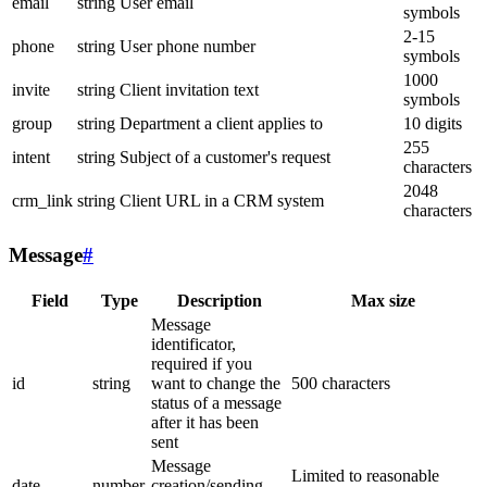
email
string
User email
symbols
2-15
phone
string
User phone number
symbols
1000
invite
string
Client invitation text
symbols
group
string
Department a client applies to
10 digits
255
intent
string
Subject of a customer's request
characters
2048
crm_link
string
Client URL in a CRM system
characters
Message
#
Field
Type
Description
Max size
Message
identificator,
required if you
id
string
want to change the
500 characters
status of a message
after it has been
sent
Message
Limited to reasonable
date
number
creation/sending