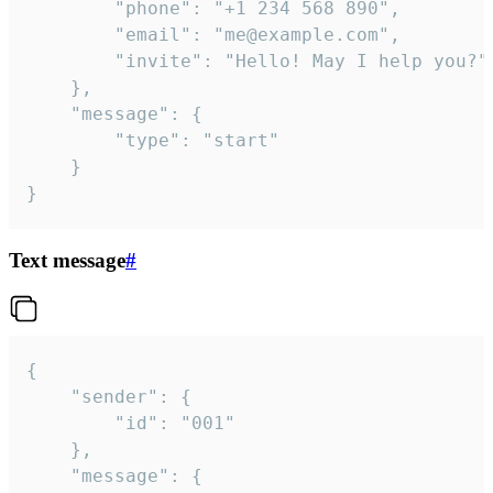
		"phone": "+1 234 568 890",

		"email": "me@example.com",

		"invite": "Hello! May I help you?"

	},

	"message": {

		"type": "start"

	}

}
Text message
#
{

	"sender": {

		"id": "001"

	},

	"message": {
