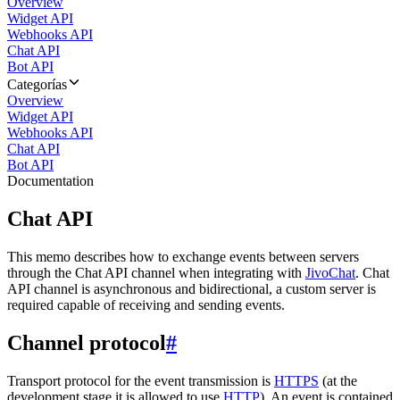
Overview
Widget API
Webhooks API
Chat API
Bot API
Categorías
Overview
Widget API
Webhooks API
Chat API
Bot API
Documentation
Chat API
This memo describes how to exchange events between servers
through the Chat API channel when integrating with
JivoChat
. Chat
API channel is asynchronous and bidirectional, a custom server is
required capable of receiving and sending events.
Channel protocol
#
Transport protocol for the event transmission is
HTTPS
(at the
development stage it is allowed to use
HTTP
). An event is contained