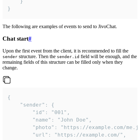
	}

}
The following are examples of events to send to JivoChat.
Chat start
#
Upon the first event from the client, it is recommended to fill the
structure. Then the
field will be enough, and the
sender
sender.id
remaining fields of this structure can be filled only when they
change.
{

	"sender": {

		"id": "001",

		"name": "John Doe",

		"photo": "https://example.com/me.jpg",

		"url": "https://example.com/",
