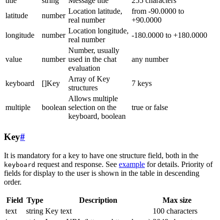
title
string
Message title
255 characters
Location latitude,
from -90.0000 to
latitude
number
real number
+90.0000
Location longitude,
longitude
number
-180.0000 to +180.0000
real number
Number, usually
value
number
used in the chat
any number
evaluation
Array of Key
keyboard
[]Key
7 keys
structures
Allows multiple
multiple
boolean
selection on the
true or false
keyboard, boolean
Key
#
It is mandatory for a key to have one structure field, both in the
request and response. See
example
for details. Priority of
keyboard
fields for display to the user is shown in the table in descending
order.
Field
Type
Description
Max size
text
string
Key text
100 characters