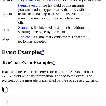
keyboard
Keyboard with options
, details in the example
keyboard
typing event
, in the text field of this message
you can send the typed text so that it is visible
typein
to the JivoChat app user. Send this event no
-
more than once every 5 seconds from one
client
Start chat
, it's intended to start a chat without
start
-
sending a message by the client
End chat
, a signal that events for this chat are
stop
-
no longer accepted
Event Examples
#
JivoChat Event Examples
#
If at least one sender property is defined for the JivoChat user, a
field with this information is added to the event. The
sender
recipient of the message is identified by the
field.
recipient.id
{
