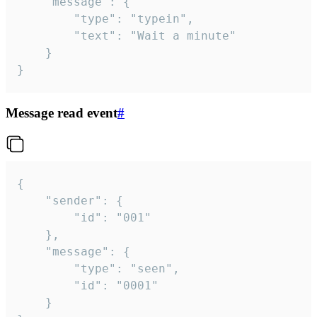
	"message": {

		"type": "typein",

		"text": "Wait a minute"

	}

}
Message read event
#
{

	"sender": {

		"id": "001"

	},

	"message": {

		"type": "seen",

		"id": "0001"

	}
