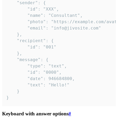
	"sender": {

		"id": "XXX",

		"name": "Consultant",

		"photo": "https://example.com/avatar.png",

		"email": "info@jivosite.com"

	},

	"recipient": {

		"id": "001"

	},

	"message": {

		"type": "text",

		"id": "0000",

		"date": 946684800,

		"text": "Hello!"

	}

}
Keyboard with answer options
#