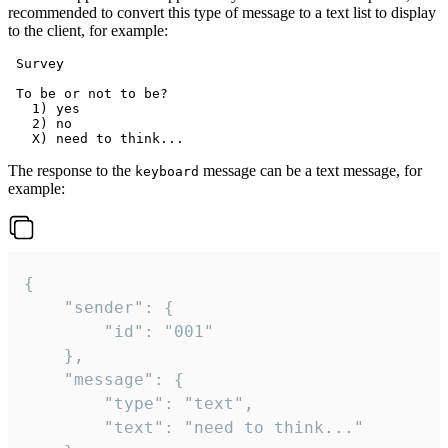
recommended to convert this type of message to a text list to display
to the client, for example:
 Survey

 To be or not to be?

   1) yes

   2) no

The response to the
message can be a text message, for
keyboard
example:
{

	"sender": {

		"id": "001"

	},

	"message": {

		"type": "text",

		"text": "need to think..."
