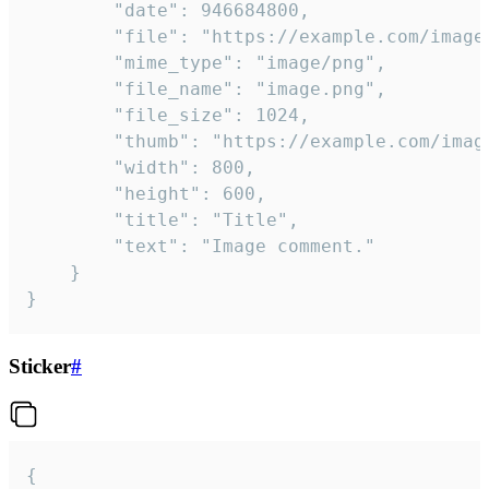
		"date": 946684800,

		"file": "https://example.com/image.png",

		"mime_type": "image/png",

		"file_name": "image.png",

		"file_size": 1024,

		"thumb": "https://example.com/image_thumb.png",

		"width": 800,

		"height": 600,

		"title": "Title",

		"text": "Image comment."

	}

}
Sticker
#
{
