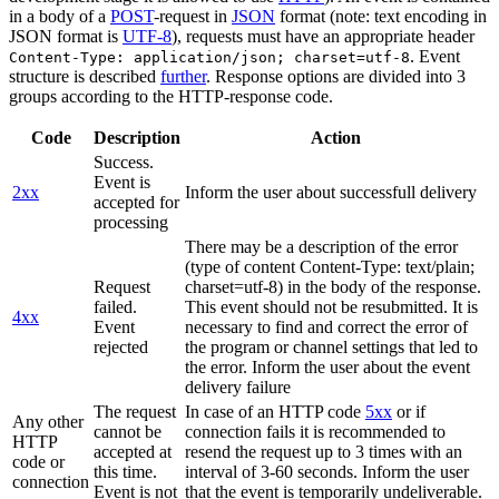
in a body of a
POST
-request in
JSON
format (note: text encoding in
JSON format is
UTF-8
), requests must have an appropriate header
. Event
Content-Type: application/json; charset=utf-8
structure is described
further
. Response options are divided into 3
groups according to the HTTP-response code.
Code
Description
Action
Success.
Event is
2xx
Inform the user about successfull delivery
accepted for
processing
There may be a description of the error
(type of content Content-Type: text/plain;
Request
charset=utf-8) in the body of the response.
failed.
This event should not be resubmitted. It is
4xx
Event
necessary to find and correct the error of
rejected
the program or channel settings that led to
the error. Inform the user about the event
delivery failure
The request
In case of an HTTP code
5xx
or if
Any other
cannot be
connection fails it is recommended to
HTTP
accepted at
resend the request up to 3 times with an
code or
this time.
interval of 3-60 seconds. Inform the user
connection
Event is not
that the event is temporarily undeliverable.