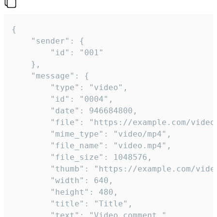
{

	"sender": {

		"id": "001"

	},

	"message": {

		"type": "video",

		"id": "0004",

		"date": 946684800,

		"file": "https://example.com/video.mp4",

		"mime_type": "video/mp4",

		"file_name": "video.mp4",

		"file_size": 1048576,

		"thumb": "https://example.com/video_thumb.png",

		"width": 640,

		"height": 480,

		"title": "Title",

		"text": "Video comment."
