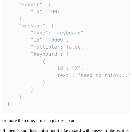
	"sender": {

		"id": "001"

	},

	"message": {

		"type": "keyboard",

		"id": "0009",

		"multiple": false,

		"keyboard": [

			{

				"id": "X",

				"text": "need to think..."

			}

		]

	}

}
or more than one, if
.
multiple = true
If client’s app does not support a keyboard with answer options, it is