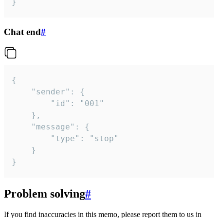
}
Chat end
#
{

	"sender": {

		"id": "001"

	},

	"message": {

		"type": "stop"

	}

}
Problem solving
#
If you find inaccuracies in this memo, please report them to us in