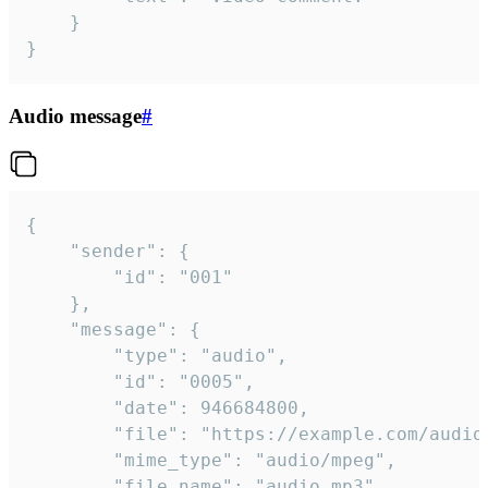
	}

}
Audio message
#
{

	"sender": {

		"id": "001"

	},

	"message": {

		"type": "audio",

		"id": "0005",

		"date": 946684800,

		"file": "https://example.com/audio.mp3",

		"mime_type": "audio/mpeg",

		"file_name": "audio.mp3",
