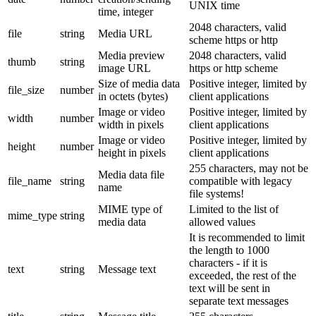
UNIX time
time, integer
2048 characters, valid
file
string
Media URL
scheme https or http
Media preview
2048 characters, valid
thumb
string
image URL
https or http scheme
Size of media data
Positive integer, limited by
file_size
number
in octets (bytes)
client applications
Image or video
Positive integer, limited by
width
number
width in pixels
client applications
Image or video
Positive integer, limited by
height
number
height in pixels
client applications
255 characters, may not be
Media data file
file_name
string
compatible with legacy
name
file systems!
MIME type of
Limited to the list of
mime_type
string
media data
allowed values
It is recommended to limit
the length to 1000
characters - if it is
text
string
Message text
exceeded, the rest of the
text will be sent in
separate text messages