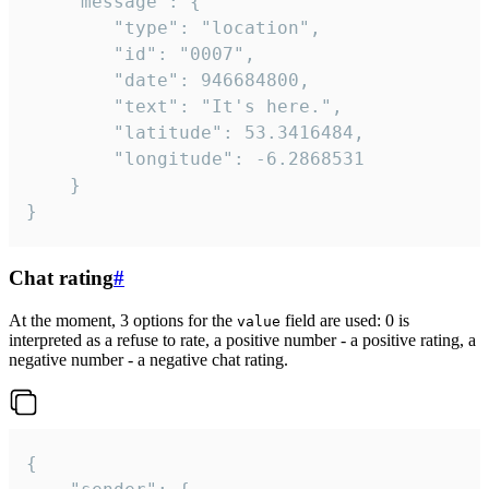
	"message": {

		"type": "location",

		"id": "0007",

		"date": 946684800,

		"text": "It's here.",

		"latitude": 53.3416484,

		"longitude": -6.2868531

	}

}
Chat rating
#
At the moment, 3 options for the
field are used: 0 is
value
interpreted as a refuse to rate, a positive number - a positive rating, a
negative number - a negative chat rating.
{
