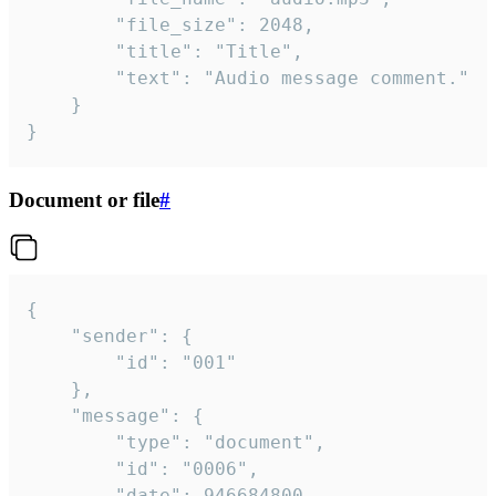
		"file_size": 2048,

		"title": "Title",

		"text": "Audio message comment."

	}

}
Document or file
#
{

	"sender": {

		"id": "001"

	},

	"message": {

		"type": "document",

		"id": "0006",

		"date": 946684800,
