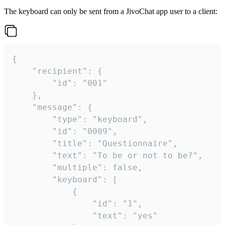
The keyboard can only be sent from a JivoChat app user to a client:
{

	"recipient": {

		"id": "001"

	},

	"message": {

		"type": "keyboard",

		"id": "0009",

		"title": "Questionnaire",

		"text": "To be or not to be?",

		"multiple": false,

		"keyboard": [

			{

				"id": "1",

				"text": "yes"
