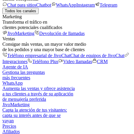
Chat para sitios
Chatbot
WhatsApp
Instagram
Telegram
Todos los canales
Marketing
Transforma el tráfico en
clientes potenciales cualificados
JivoMarketing
Devolución de llamadas
Ventas
Consigue más ventas, un mayor valor medio
de los pedidos y una mayor base de clientes
Teléfono empresarial de JivoChat
Chat de equipos de JivoChat
Integraciones
Teléfono Plus
Video llamadas
CRM
Agente de IA
Gestiona las preguntas
más frecuentes
WhatsApp
Aumenta las ventas y ofrece asistencia
a tus clientes a través de su aplicación
de mensajería preferida
JivoMarketing
Capta la atención de tus visitantes:
capta su interés antes de que se
vayan
Precios
Afiliados