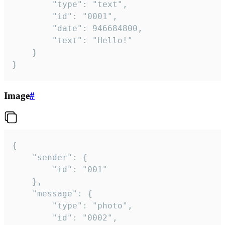
		"type": "text",

		"id": "0001",

		"date": 946684800,

		"text": "Hello!"

	}

}
Image
#
{

	"sender": {

		"id": "001"

	},

	"message": {

		"type": "photo",

		"id": "0002",
