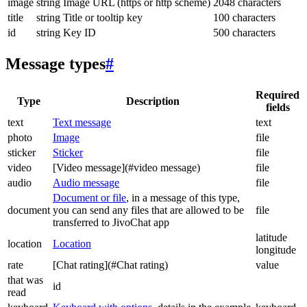
image
string
Image URL (https or http scheme)
2048 characters
title
string
Title or tooltip key
100 characters
id
string
Key ID
500 characters
Message types
#
Required
Type
Description
fields
text
Text message
text
photo
Image
file
sticker
Sticker
file
video
[Video message](#video message)
file
audio
Audio message
file
Document or file
, in a message of this type,
document
you can send any files that are allowed to be
file
transferred to JivoChat app
latitude
location
Location
longitude
rate
[Chat rating](#Chat rating)
value
that was
id
read