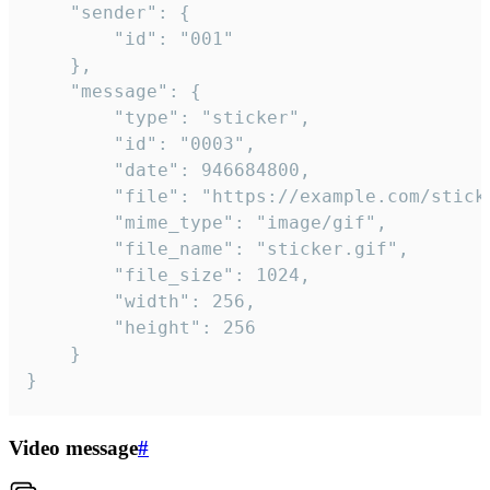
	"sender": {

		"id": "001"

	},

	"message": {

		"type": "sticker",

		"id": "0003",

		"date": 946684800,

		"file": "https://example.com/sticker.gif",

		"mime_type": "image/gif",

		"file_name": "sticker.gif",

		"file_size": 1024,

		"width": 256,

		"height": 256

	}

}
Video message
#