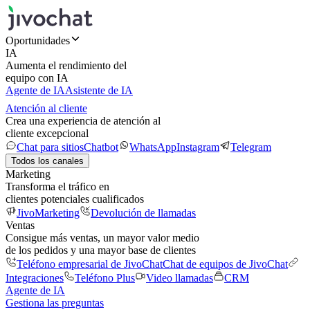
Oportunidades
IA
Aumenta el rendimiento del
equipo con IA
Agente de IA
Asistente de IA
Atención al cliente
Crea una experiencia de atención al
cliente excepcional
Chat para sitios
Chatbot
WhatsApp
Instagram
Telegram
Todos los canales
Marketing
Transforma el tráfico en
clientes potenciales cualificados
JivoMarketing
Devolución de llamadas
Ventas
Consigue más ventas, un mayor valor medio
de los pedidos y una mayor base de clientes
Teléfono empresarial de JivoChat
Chat de equipos de JivoChat
Integraciones
Teléfono Plus
Video llamadas
CRM
Agente de IA
Gestiona las preguntas