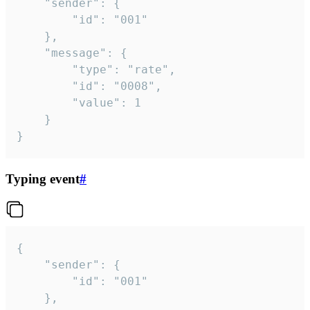
	"sender": {

		"id": "001"

	},

	"message": {

		"type": "rate",

		"id": "0008",

		"value": 1

	}

}
Typing event
#
{

	"sender": {

		"id": "001"

	},
