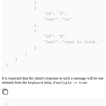
			},

			{

				"id": "2",

				"text": "no"

			},

			{

				"id": "X",

				"text": "need to think..."

			}

		]

	}

}
It is expected that the client's response to such a message will be one
element from the
array, if
:
keyboard
multiple != true
{
