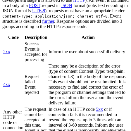
development stage it is allowed to use
HTTP
). An event is contained
in a body of a
POST
-request in
JSON
format (note: text encoding in
JSON format is
UTF-8
), requests must have an appropriate header
. Event
Content-Type: application/json; charset=utf-8
structure is described
further
. Response options are divided into 3
groups according to the HTTP-response code.
Code
Description
Action
Success.
Event is
2xx
Inform the user about successfull delivery
accepted for
processing
There may be a description of the error
(type of content Content-Type: text/plain;
Request
charset=utf-8) in the body of the response.
failed.
This event should not be resubmitted. It is
4xx
Event
necessary to find and correct the error of
rejected
the program or channel settings that led to
the error. Inform the user about the event
delivery failure
The request
In case of an HTTP code
5xx
or if
Any other
cannot be
connection fails it is recommended to
HTTP
accepted at
resend the request up to 3 times with an
code or
this time.
interval of 3-60 seconds. Inform the user
connection
Event is not
that the event is temporarily undeliverable.