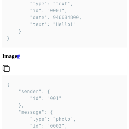
		"type": "text",

		"id": "0001",

		"date": 946684800,

		"text": "Hello!"

	}

}
Image
#
{

	"sender": {

		"id": "001"

	},

	"message": {

		"type": "photo",

		"id": "0002",
