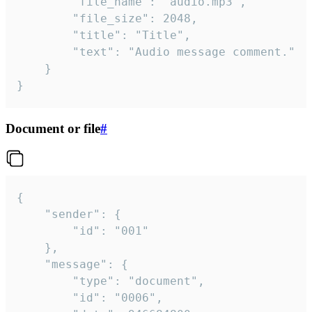
		"file_name": "audio.mp3",

		"file_size": 2048,

		"title": "Title",

		"text": "Audio message comment."

	}

}
Document or file
#
{

	"sender": {

		"id": "001"

	},

	"message": {

		"type": "document",

		"id": "0006",
