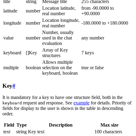
title
string
Message title
255 characters
Location latitude,
from -90.0000 to
latitude
number
real number
+90.0000
Location longitude,
longitude
number
-180.0000 to +180.0000
real number
Number, usually
value
number
used in the chat
any number
evaluation
Array of Key
keyboard
[]Key
7 keys
structures
Allows multiple
multiple
boolean
selection on the
true or false
keyboard, boolean
Key
#
It is mandatory for a key to have one structure field, both in the
request and response. See
example
for details. Priority of
keyboard
fields for display to the user is shown in the table in descending
order.
Field
Type
Description
Max size
text
string
Key text
100 characters