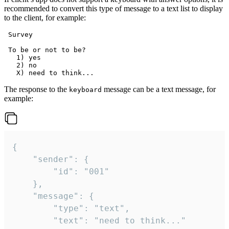
recommended to convert this type of message to a text list to display
to the client, for example:
 Survey

 To be or not to be?

   1) yes

   2) no

The response to the
message can be a text message, for
keyboard
example:
{

	"sender": {

		"id": "001"

	},

	"message": {

		"type": "text",

		"text": "need to think..."
