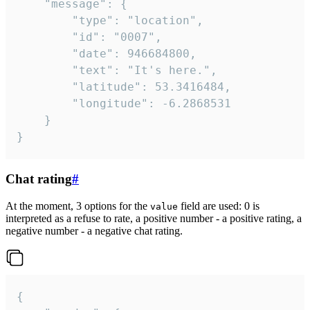
	"message": {

		"type": "location",

		"id": "0007",

		"date": 946684800,

		"text": "It's here.",

		"latitude": 53.3416484,

		"longitude": -6.2868531

	}

}
Chat rating
#
At the moment, 3 options for the
field are used: 0 is
value
interpreted as a refuse to rate, a positive number - a positive rating, a
negative number - a negative chat rating.
{
