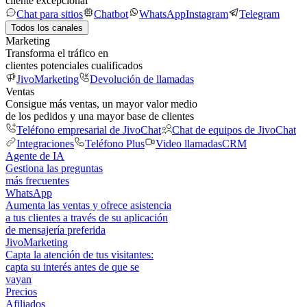
cliente excepcional
Chat para sitios
Chatbot
WhatsApp
Instagram
Telegram
Todos los canales
Marketing
Transforma el tráfico en
clientes potenciales cualificados
JivoMarketing
Devolución de llamadas
Ventas
Consigue más ventas, un mayor valor medio
de los pedidos y una mayor base de clientes
Teléfono empresarial de JivoChat
Chat de equipos de JivoChat
Integraciones
Teléfono Plus
Video llamadas
CRM
Agente de IA
Gestiona las preguntas
más frecuentes
WhatsApp
Aumenta las ventas y ofrece asistencia
a tus clientes a través de su aplicación
de mensajería preferida
JivoMarketing
Capta la atención de tus visitantes:
capta su interés antes de que se
vayan
Precios
Afiliados