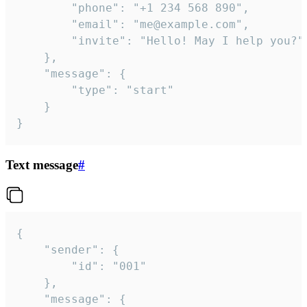
		"phone": "+1 234 568 890",

		"email": "me@example.com",

		"invite": "Hello! May I help you?"

	},

	"message": {

		"type": "start"

	}

}
Text message
#
{

	"sender": {

		"id": "001"

	},

	"message": {
