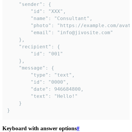
	"sender": {

		"id": "XXX",

		"name": "Consultant",

		"photo": "https://example.com/avatar.png",

		"email": "info@jivosite.com"

	},

	"recipient": {

		"id": "001"

	},

	"message": {

		"type": "text",

		"id": "0000",

		"date": 946684800,

		"text": "Hello!"

	}

}
Keyboard with answer options
#