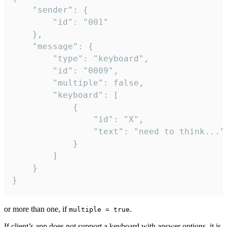
	"sender": {

		"id": "001"

	},

	"message": {

		"type": "keyboard",

		"id": "0009",

		"multiple": false,

		"keyboard": [

			{

				"id": "X",

				"text": "need to think..."

			}

		]

	}

}
or more than one, if
.
multiple = true
If client’s app does not support a keyboard with answer options, it is