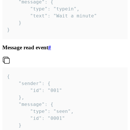
	"message": {

		"type": "typein",

		"text": "Wait a minute"

	}

}
Message read event
#
{

	"sender": {

		"id": "001"

	},

	"message": {

		"type": "seen",

		"id": "0001"

	}
