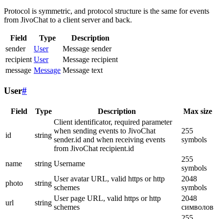
Protocol is symmetric, and protocol structure is the same for events
from JivoChat to a client server and back.
Field
Type
Description
sender
User
Message sender
recipient
User
Message recipient
message
Message
Message text
User
#
Field
Type
Description
Max size
Client identificator, required parameter
when sending events to JivoChat
255
id
string
sender.id and when receiving events
symbols
from JivoChat recipient.id
255
name
string
Username
symbols
User avatar URL, valid https or http
2048
photo
string
schemes
symbols
User page URL, valid https or http
2048
url
string
schemes
символов
255