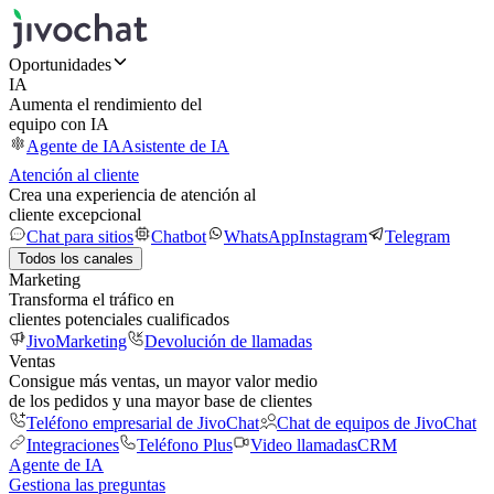
Oportunidades
IA
Aumenta el rendimiento del
equipo con IA
Agente de IA
Asistente de IA
Atención al cliente
Crea una experiencia de atención al
cliente excepcional
Chat para sitios
Chatbot
WhatsApp
Instagram
Telegram
Todos los canales
Marketing
Transforma el tráfico en
clientes potenciales cualificados
JivoMarketing
Devolución de llamadas
Ventas
Consigue más ventas, un mayor valor medio
de los pedidos y una mayor base de clientes
Teléfono empresarial de JivoChat
Chat de equipos de JivoChat
Integraciones
Teléfono Plus
Video llamadas
CRM
Agente de IA
Gestiona las preguntas