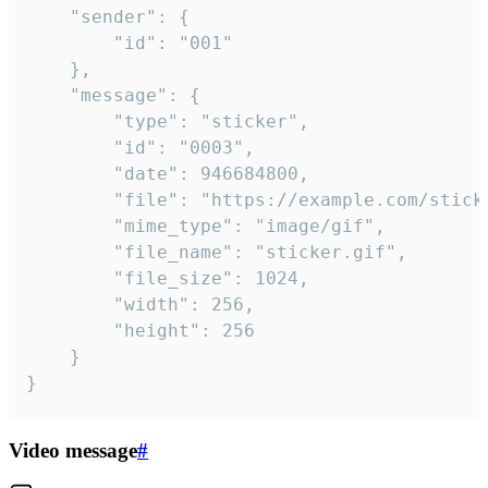
	"sender": {

		"id": "001"

	},

	"message": {

		"type": "sticker",

		"id": "0003",

		"date": 946684800,

		"file": "https://example.com/sticker.gif",

		"mime_type": "image/gif",

		"file_name": "sticker.gif",

		"file_size": 1024,

		"width": 256,

		"height": 256

	}

}
Video message
#