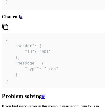
}
Chat end
#
{

	"sender": {

		"id": "001"

	},

	"message": {

		"type": "stop"

	}

}
Problem solving
#
If you find inaccuracies in this memo, please report them to us in