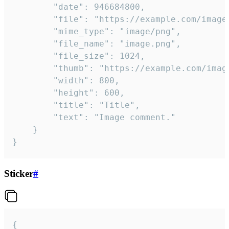
		"date": 946684800,

		"file": "https://example.com/image.png",

		"mime_type": "image/png",

		"file_name": "image.png",

		"file_size": 1024,

		"thumb": "https://example.com/image_thumb.png",

		"width": 800,

		"height": 600,

		"title": "Title",

		"text": "Image comment."

	}

}
Sticker
#
{
