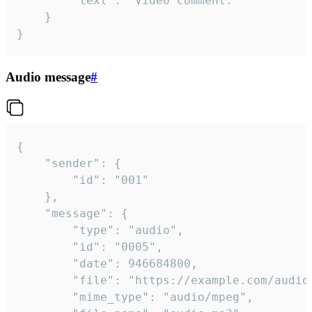
		"text": "Video comment."

	}

}
Audio message
#
{

	"sender": {

		"id": "001"

	},

	"message": {

		"type": "audio",

		"id": "0005",

		"date": 946684800,

		"file": "https://example.com/audio.mp3",

		"mime_type": "audio/mpeg",
