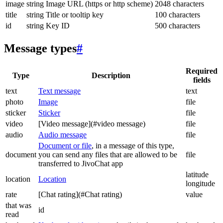
image
string
Image URL (https or http scheme)
2048 characters
title
string
Title or tooltip key
100 characters
id
string
Key ID
500 characters
Message types
#
Required
Type
Description
fields
text
Text message
text
photo
Image
file
sticker
Sticker
file
video
[Video message](#video message)
file
audio
Audio message
file
Document or file
, in a message of this type,
document
you can send any files that are allowed to be
file
transferred to JivoChat app
latitude
location
Location
longitude
rate
[Chat rating](#Chat rating)
value
that was
id
read