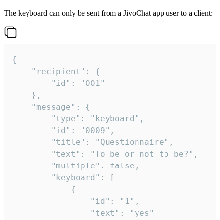
The keyboard can only be sent from a JivoChat app user to a client:
{

	"recipient": {

		"id": "001"

	},

	"message": {

		"type": "keyboard",

		"id": "0009",

		"title": "Questionnaire",

		"text": "To be or not to be?",

		"multiple": false,

		"keyboard": [

			{

				"id": "1",

				"text": "yes"
