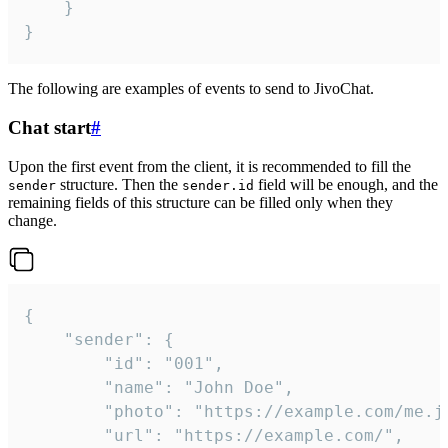
	}

}
The following are examples of events to send to JivoChat.
Chat start
#
Upon the first event from the client, it is recommended to fill the
structure. Then the
field will be enough, and the
sender
sender.id
remaining fields of this structure can be filled only when they
change.
{

	"sender": {

		"id": "001",

		"name": "John Doe",

		"photo": "https://example.com/me.jpg",

		"url": "https://example.com/",
