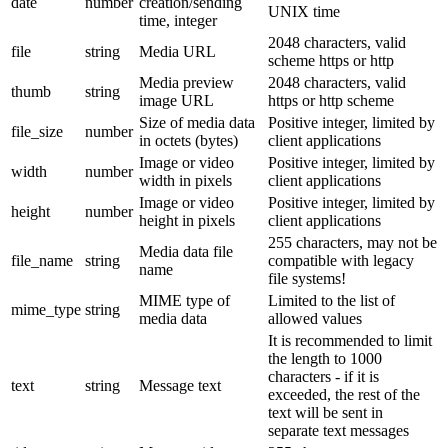
date
number
creation/sending
UNIX time
time, integer
2048 characters, valid
file
string
Media URL
scheme https or http
Media preview
2048 characters, valid
thumb
string
image URL
https or http scheme
Size of media data
Positive integer, limited by
file_size
number
in octets (bytes)
client applications
Image or video
Positive integer, limited by
width
number
width in pixels
client applications
Image or video
Positive integer, limited by
height
number
height in pixels
client applications
255 characters, may not be
Media data file
file_name
string
compatible with legacy
name
file systems!
MIME type of
Limited to the list of
mime_type
string
media data
allowed values
It is recommended to limit
the length to 1000
characters - if it is
text
string
Message text
exceeded, the rest of the
text will be sent in
separate text messages