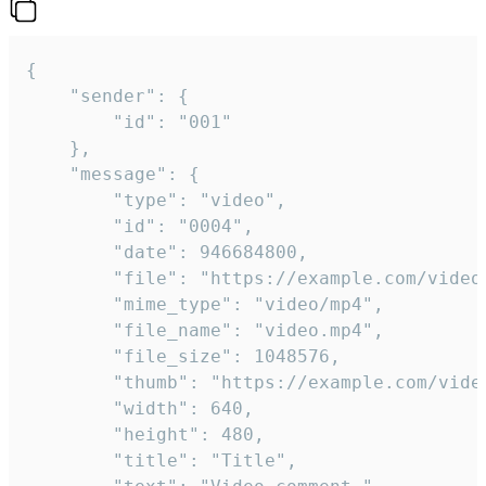
{

	"sender": {

		"id": "001"

	},

	"message": {

		"type": "video",

		"id": "0004",

		"date": 946684800,

		"file": "https://example.com/video.mp4",

		"mime_type": "video/mp4",

		"file_name": "video.mp4",

		"file_size": 1048576,

		"thumb": "https://example.com/video_thumb.png",

		"width": 640,

		"height": 480,

		"title": "Title",
