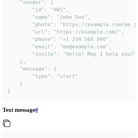
	"sender": {

		"id": "001",

		"name": "John Doe",

		"photo": "https://example.com/me.jpg",

		"url": "https://example.com/",

		"phone": "+1 234 568 890",

		"email": "me@example.com",

		"invite": "Hello! May I help you?"

	},

	"message": {

		"type": "start"

	}

}
Text message
#