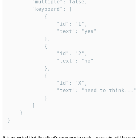
		"multiple": false,

		"keyboard": [

			{

				"id": "1",

				"text": "yes"

			},

			{

				"id": "2",

				"text": "no"

			},

			{

				"id": "X",

				"text": "need to think..."

			}

		]

	}

}
It is expected that the client's response to such a message will be one