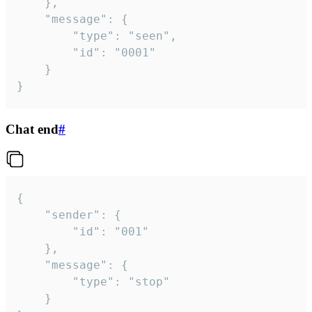
	},

	"message": {

		"type": "seen",

		"id": "0001"

	}

}
Chat end
#
{

	"sender": {

		"id": "001"

	},

	"message": {

		"type": "stop"

	}
