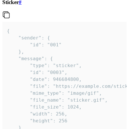
Sticker
#
{

	"sender": {

		"id": "001"

	},

	"message": {

		"type": "sticker",

		"id": "0003",

		"date": 946684800,

		"file": "https://example.com/sticker.gif",

		"mime_type": "image/gif",

		"file_name": "sticker.gif",

		"file_size": 1024,

		"width": 256,

		"height": 256

	}
