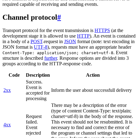
required capable of receiving and sending events.
Channel protocol
#
Transport protocol for the event transmission is
HTTPS
(at the
development stage it is allowed to use
HTTP
). An event is contained
in a body of a
POST
-request in
JSON
format (note: text encoding in
JSON format is
UTF-8
), requests must have an appropriate header
. Event
Content-Type: application/json; charset=utf-8
structure is described
further
. Response options are divided into 3
groups according to the HTTP-response code.
Code
Description
Action
Success.
Event is
2xx
Inform the user about successfull delivery
accepted for
processing
There may be a description of the error
(type of content Content-Type: text/plain;
Request
charset=utf-8) in the body of the response.
failed.
This event should not be resubmitted. It is
4xx
Event
necessary to find and correct the error of
rejected
the program or channel settings that led to