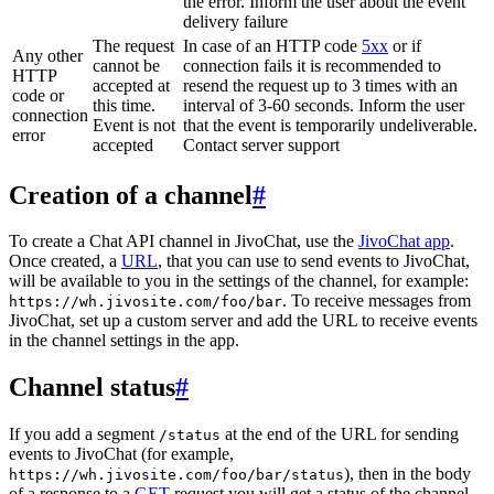
the error. Inform the user about the event
delivery failure
The request
In case of an HTTP code
5xx
or if
Any other
cannot be
connection fails it is recommended to
HTTP
accepted at
resend the request up to 3 times with an
code or
this time.
interval of 3-60 seconds. Inform the user
connection
Event is not
that the event is temporarily undeliverable.
error
accepted
Contact server support
Creation of a channel
#
To create a Chat API channel in JivoChat, use the
JivoChat app
.
Once created, a
URL
, that you can use to send events to JivoChat,
will be available to you in the settings of the channel, for example:
. To receive messages from
https://wh.jivosite.com/foo/bar
JivoChat, set up a custom server and add the URL to receive events
in the channel settings in the app.
Channel status
#
If you add a segment
at the end of the URL for sending
/status
events to JivoChat (for example,
), then in the body
https://wh.jivosite.com/foo/bar/status
of a response to a
GET
-request you will get a status of the channel,