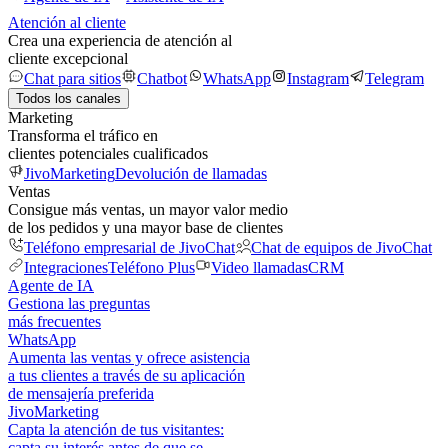
Atención al cliente
Crea una experiencia de atención al
cliente excepcional
Chat para sitios
Chatbot
WhatsApp
Instagram
Telegram
Todos los canales
Marketing
Transforma el tráfico en
clientes potenciales cualificados
JivoMarketing
Devolución de llamadas
Ventas
Consigue más ventas, un mayor valor medio
de los pedidos y una mayor base de clientes
Teléfono empresarial de JivoChat
Chat de equipos de JivoChat
Integraciones
Teléfono Plus
Video llamadas
CRM
Agente de IA
Gestiona las preguntas
más frecuentes
WhatsApp
Aumenta las ventas y ofrece asistencia
a tus clientes a través de su aplicación
de mensajería preferida
JivoMarketing
Capta la atención de tus visitantes:
capta su interés antes de que se