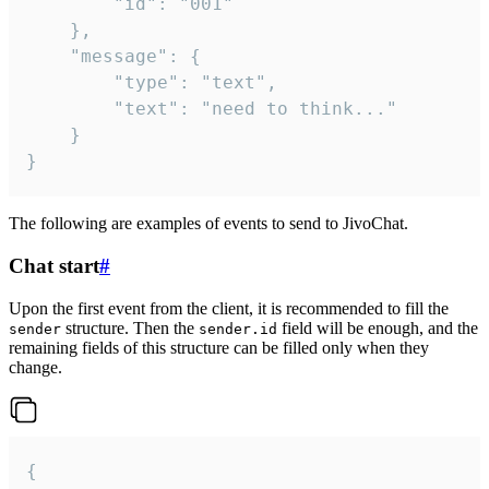
		"id": "001"

	},

	"message": {

		"type": "text",

		"text": "need to think..."

	}

}
The following are examples of events to send to JivoChat.
Chat start
#
Upon the first event from the client, it is recommended to fill the
structure. Then the
field will be enough, and the
sender
sender.id
remaining fields of this structure can be filled only when they
change.
{
