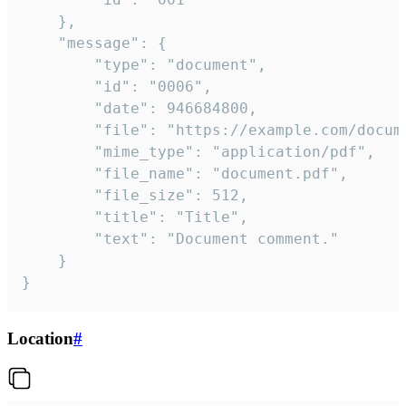
	},

	"message": {

		"type": "document",

		"id": "0006",

		"date": 946684800,

		"file": "https://example.com/document.pdf",

		"mime_type": "application/pdf",

		"file_name": "document.pdf",

		"file_size": 512,

		"title": "Title",

		"text": "Document comment."

	}

}
Location
#