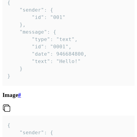
{

	"sender": {

		"id": "001"

	},

	"message": {

		"type": "text",

		"id": "0001",

		"date": 946684800,

		"text": "Hello!"

	}

}
Image
#
{

	"sender": {
