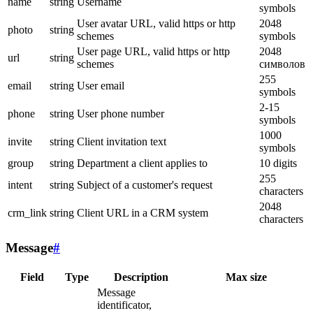
name
string
Username
symbols
User avatar URL, valid https or http
2048
photo
string
schemes
symbols
User page URL, valid https or http
2048
url
string
schemes
символов
255
email
string
User email
symbols
2-15
phone
string
User phone number
symbols
1000
invite
string
Client invitation text
symbols
group
string
Department a client applies to
10 digits
255
intent
string
Subject of a customer's request
characters
2048
crm_link
string
Client URL in a CRM system
characters
Message
#
Field
Type
Description
Max size
Message
identificator,