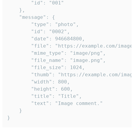
		"id": "001"

	},

	"message": {

		"type": "photo",

		"id": "0002",

		"date": 946684800,

		"file": "https://example.com/image.png",

		"mime_type": "image/png",

		"file_name": "image.png",

		"file_size": 1024,

		"thumb": "https://example.com/image_thumb.png",

		"width": 800,

		"height": 600,

		"title": "Title",

		"text": "Image comment."

	}

}