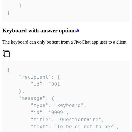
	}

}
Keyboard with answer options
#
The keyboard can only be sent from a JivoChat app user to a client:
{

	"recipient": {

		"id": "001"

	},

	"message": {

		"type": "keyboard",

		"id": "0009",

		"title": "Questionnaire",

		"text": "To be or not to be?",
