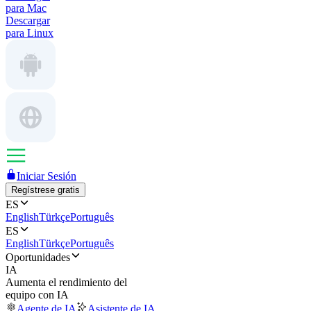
para Mac
Descargar
para Linux
Iniciar Sesión
Regístrese gratis
ES
English
Türkçe
Português
ES
English
Türkçe
Português
Oportunidades
IA
Aumenta el rendimiento del
equipo con IA
Agente de IA
Asistente de IA