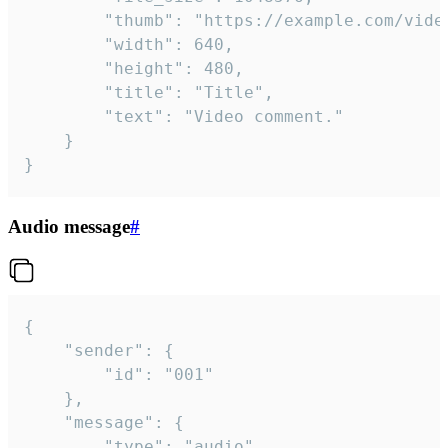
		"thumb": "https://example.com/video_thumb.png",

		"width": 640,

		"height": 480,

		"title": "Title",

		"text": "Video comment."

	}

}
Audio message
#
{

	"sender": {

		"id": "001"

	},

	"message": {

		"type": "audio",
