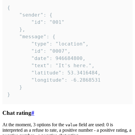
{

	"sender": {

		"id": "001"

	},

	"message": {

		"type": "location",

		"id": "0007",

		"date": 946684800,

		"text": "It's here.",

		"latitude": 53.3416484,

		"longitude": -6.2868531

	}

}
Chat rating
#
At the moment, 3 options for the
field are used: 0 is
value
interpreted as a refuse to rate, a positive number - a positive rating, a