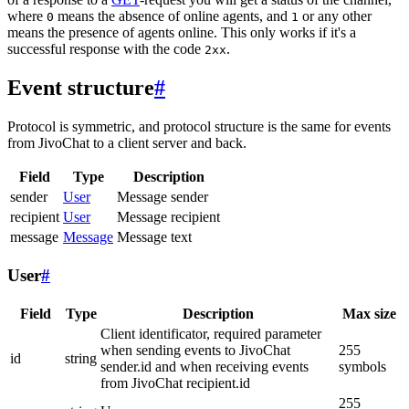
where
means the absence of online agents, and
or any other
0
1
means the presence of agents online. This only works if it's a
successful response with the code
.
2xx
Event structure
#
Protocol is symmetric, and protocol structure is the same for events
from JivoChat to a client server and back.
Field
Type
Description
sender
User
Message sender
recipient
User
Message recipient
message
Message
Message text
User
#
Field
Type
Description
Max size
Client identificator, required parameter
when sending events to JivoChat
255
id
string
sender.id and when receiving events
symbols
from JivoChat recipient.id
255