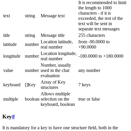
It is recommended to limit
the length to 1000
characters - if it is
text
string
Message text
exceeded, the rest of the
text will be sent in
separate text messages
title
string
Message title
255 characters
Location latitude,
from -90.0000 to
latitude
number
real number
+90.0000
Location longitude,
longitude
number
-180.0000 to +180.0000
real number
Number, usually
value
number
used in the chat
any number
evaluation
Array of Key
keyboard
[]Key
7 keys
structures
Allows multiple
multiple
boolean
selection on the
true or false
keyboard, boolean
Key
#
It is mandatory for a key to have one structure field, both in the