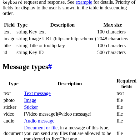
request and response. See
example
for details. Priority of
keyboard
fields for display to the user is shown in the table in descending
order.
Field
Type
Description
Max size
text
string
Key text
100 characters
image
string
Image URL (https or http scheme)
2048 characters
title
string
Title or tooltip key
100 characters
id
string
Key ID
500 characters
Message types
#
Required
Type
Description
fields
text
Text message
text
photo
Image
file
sticker
Sticker
file
video
[Video message](#video message)
file
audio
Audio message
file
Document or file
, in a message of this type,
document
you can send any files that are allowed to be
file
transferred to JivoChat app