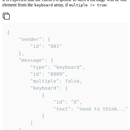
element from the
array, if
:
keyboard
multiple != true
{

	"sender": {

		"id": "001"

	},

	"message": {

		"type": "keyboard",

		"id": "0009",

		"multiple": false,

		"keyboard": [

			{

				"id": "X",

				"text": "need to think..."

			}

		]

	}
