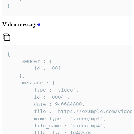
}
Video message
#
{

	"sender": {

		"id": "001"

	},

	"message": {

		"type": "video",

		"id": "0004",

		"date": 946684800,

		"file": "https://example.com/video.mp4",

		"mime_type": "video/mp4",

		"file_name": "video.mp4",

		"file_size": 1048576,
