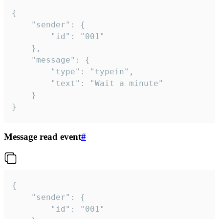
{

	"sender": {

		"id": "001"

	},

	"message": {

		"type": "typein",

		"text": "Wait a minute"

	}

}
Message read event
#
{

	"sender": {

		"id": "001"
