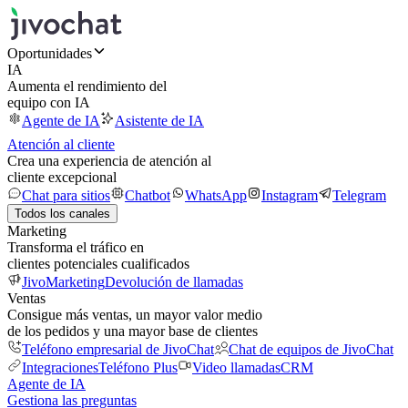
Oportunidades
IA
Aumenta el rendimiento del
equipo con IA
Agente de IA
Asistente de IA
Atención al cliente
Crea una experiencia de atención al
cliente excepcional
Chat para sitios
Chatbot
WhatsApp
Instagram
Telegram
Todos los canales
Marketing
Transforma el tráfico en
clientes potenciales cualificados
JivoMarketing
Devolución de llamadas
Ventas
Consigue más ventas, un mayor valor medio
de los pedidos y una mayor base de clientes
Teléfono empresarial de JivoChat
Chat de equipos de JivoChat
Integraciones
Teléfono Plus
Video llamadas
CRM
Agente de IA
Gestiona las preguntas