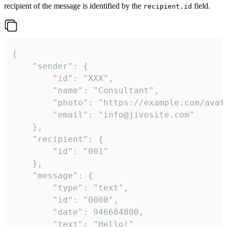
recipient of the message is identified by the
field.
recipient.id
{

	"sender": {

		"id": "XXX",

		"name": "Consultant",

		"photo": "https://example.com/avatar.png",

		"email": "info@jivosite.com"

	},

	"recipient": {

		"id": "001"

	},

	"message": {

		"type": "text",

		"id": "0000",

		"date": 946684800,

		"text": "Hello!"
