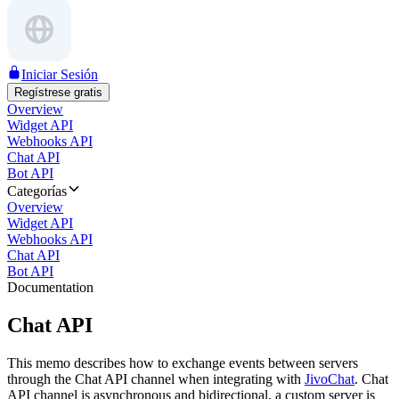
Iniciar Sesión
Regístrese gratis
Overview
Widget API
Webhooks API
Chat API
Bot API
Categorías
Overview
Widget API
Webhooks API
Chat API
Bot API
Documentation
Chat API
This memo describes how to exchange events between servers
through the Chat API channel when integrating with
JivoChat
. Chat
API channel is asynchronous and bidirectional, a custom server is