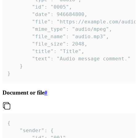
		"id": "0005",

		"date": 946684800,

		"file": "https://example.com/audio.mp3",

		"mime_type": "audio/mpeg",

		"file_name": "audio.mp3",

		"file_size": 2048,

		"title": "Title",

		"text": "Audio message comment."

	}

}
Document or file
#
{

	"sender": {

		"id": "001"
