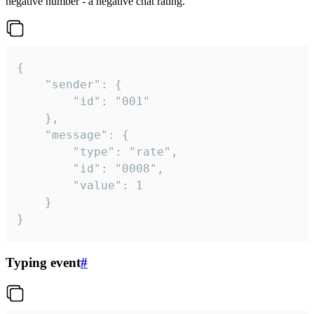
negative number - a negative chat rating.
{

	"sender": {

		"id": "001"

	},

	"message": {

		"type": "rate",

		"id": "0008",

		"value": 1

	}

}
Typing event
#