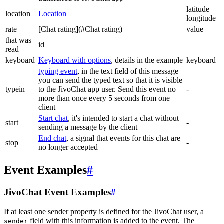
latitude
location
Location
longitude
rate
[Chat rating](#Chat rating)
value
that was
id
read
keyboard
Keyboard with options
, details in the example
keyboard
typing event
, in the text field of this message
you can send the typed text so that it is visible
typein
to the JivoChat app user. Send this event no
-
more than once every 5 seconds from one
client
Start chat
, it's intended to start a chat without
start
-
sending a message by the client
End chat
, a signal that events for this chat are
stop
-
no longer accepted
Event Examples
#
JivoChat Event Examples
#
If at least one sender property is defined for the JivoChat user, a
field with this information is added to the event. The
sender