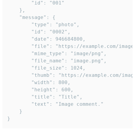
		"id": "001"

	},

	"message": {

		"type": "photo",

		"id": "0002",

		"date": 946684800,

		"file": "https://example.com/image.png",

		"mime_type": "image/png",

		"file_name": "image.png",

		"file_size": 1024,

		"thumb": "https://example.com/image_thumb.png",

		"width": 800,

		"height": 600,

		"title": "Title",

		"text": "Image comment."

	}

}