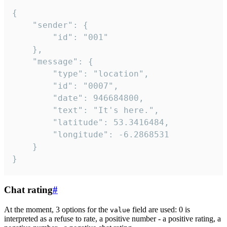
{

	"sender": {

		"id": "001"

	},

	"message": {

		"type": "location",

		"id": "0007",

		"date": 946684800,

		"text": "It's here.",

		"latitude": 53.3416484,

		"longitude": -6.2868531

	}

}
Chat rating
#
At the moment, 3 options for the
field are used: 0 is
value
interpreted as a refuse to rate, a positive number - a positive rating, a