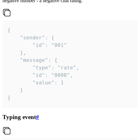
negative number - a negative chat rating.
{

	"sender": {

		"id": "001"

	},

	"message": {

		"type": "rate",

		"id": "0008",

		"value": 1

	}

}
Typing event
#