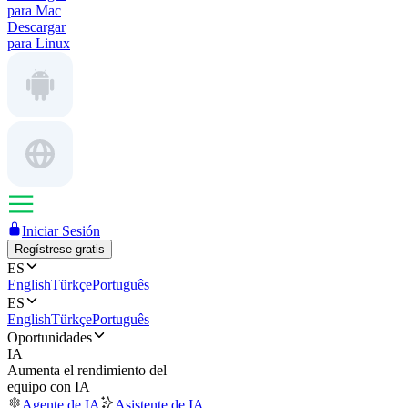
para Mac
Descargar
para Linux
Iniciar Sesión
Regístrese gratis
ES
English
Türkçe
Português
ES
English
Türkçe
Português
Oportunidades
IA
Aumenta el rendimiento del
equipo con IA
Agente de IA
Asistente de IA