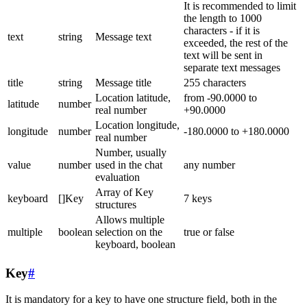
It is recommended to limit
the length to 1000
characters - if it is
text
string
Message text
exceeded, the rest of the
text will be sent in
separate text messages
title
string
Message title
255 characters
Location latitude,
from -90.0000 to
latitude
number
real number
+90.0000
Location longitude,
longitude
number
-180.0000 to +180.0000
real number
Number, usually
value
number
used in the chat
any number
evaluation
Array of Key
keyboard
[]Key
7 keys
structures
Allows multiple
multiple
boolean
selection on the
true or false
keyboard, boolean
Key
#
It is mandatory for a key to have one structure field, both in the