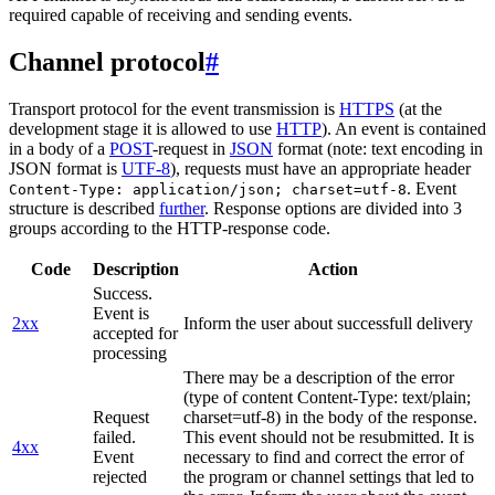
required capable of receiving and sending events.
Channel protocol
#
Transport protocol for the event transmission is
HTTPS
(at the
development stage it is allowed to use
HTTP
). An event is contained
in a body of a
POST
-request in
JSON
format (note: text encoding in
JSON format is
UTF-8
), requests must have an appropriate header
. Event
Content-Type: application/json; charset=utf-8
structure is described
further
. Response options are divided into 3
groups according to the HTTP-response code.
Code
Description
Action
Success.
Event is
2xx
Inform the user about successfull delivery
accepted for
processing
There may be a description of the error
(type of content Content-Type: text/plain;
Request
charset=utf-8) in the body of the response.
failed.
This event should not be resubmitted. It is
4xx
Event
necessary to find and correct the error of
rejected
the program or channel settings that led to