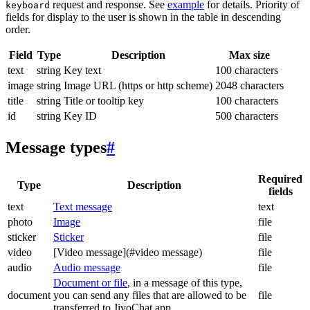
request and response. See
example
for details. Priority of
keyboard
fields for display to the user is shown in the table in descending
order.
Field
Type
Description
Max size
text
string
Key text
100 characters
image
string
Image URL (https or http scheme)
2048 characters
title
string
Title or tooltip key
100 characters
id
string
Key ID
500 characters
Message types
#
Required
Type
Description
fields
text
Text message
text
photo
Image
file
sticker
Sticker
file
video
[Video message](#video message)
file
audio
Audio message
file
Document or file
, in a message of this type,
document
you can send any files that are allowed to be
file
transferred to JivoChat app