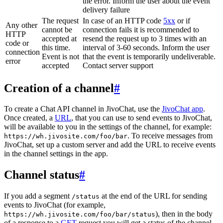
the error. Inform the user about the event
delivery failure
The request
In case of an HTTP code
5xx
or if
Any other
cannot be
connection fails it is recommended to
HTTP
accepted at
resend the request up to 3 times with an
code or
this time.
interval of 3-60 seconds. Inform the user
connection
Event is not
that the event is temporarily undeliverable.
error
accepted
Contact server support
Creation of a channel
#
To create a Chat API channel in JivoChat, use the
JivoChat app
.
Once created, a
URL
, that you can use to send events to JivoChat,
will be available to you in the settings of the channel, for example:
. To receive messages from
https://wh.jivosite.com/foo/bar
JivoChat, set up a custom server and add the URL to receive events
in the channel settings in the app.
Channel status
#
If you add a segment
at the end of the URL for sending
/status
events to JivoChat (for example,
), then in the body
https://wh.jivosite.com/foo/bar/status
of a response to a
GET
-request you will get a status of the channel,