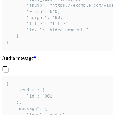
		"thumb": "https://example.com/video_thumb.png",

		"width": 640,

		"height": 480,

		"title": "Title",

		"text": "Video comment."

	}

}
Audio message
#
{

	"sender": {

		"id": "001"

	},

	"message": {

		"type": "audio",
