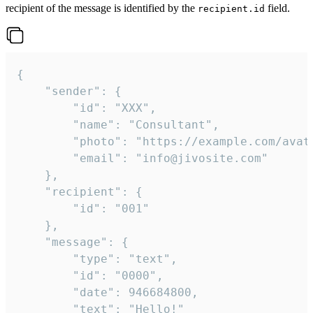
recipient of the message is identified by the
field.
recipient.id
{

	"sender": {

		"id": "XXX",

		"name": "Consultant",

		"photo": "https://example.com/avatar.png",

		"email": "info@jivosite.com"

	},

	"recipient": {

		"id": "001"

	},

	"message": {

		"type": "text",

		"id": "0000",

		"date": 946684800,

		"text": "Hello!"
