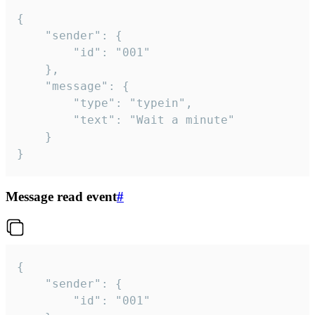
{

	"sender": {

		"id": "001"

	},

	"message": {

		"type": "typein",

		"text": "Wait a minute"

	}

}
Message read event
#
{

	"sender": {

		"id": "001"
