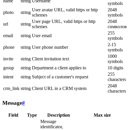
name
string
Username
symbols
User avatar URL, valid https or http
2048
photo
string
schemes
symbols
User page URL, valid https or http
2048
url
string
schemes
символов
255
email
string
User email
symbols
2-15
phone
string
User phone number
symbols
1000
invite
string
Client invitation text
symbols
group
string
Department a client applies to
10 digits
255
intent
string
Subject of a customer's request
characters
2048
crm_link
string
Client URL in a CRM system
characters
Message
#
Field
Type
Description
Max size
Message
identificator,