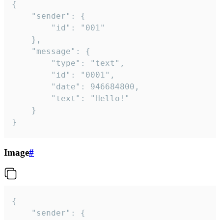
{

	"sender": {

		"id": "001"

	},

	"message": {

		"type": "text",

		"id": "0001",

		"date": 946684800,

		"text": "Hello!"

	}

}
Image
#
{

	"sender": {
