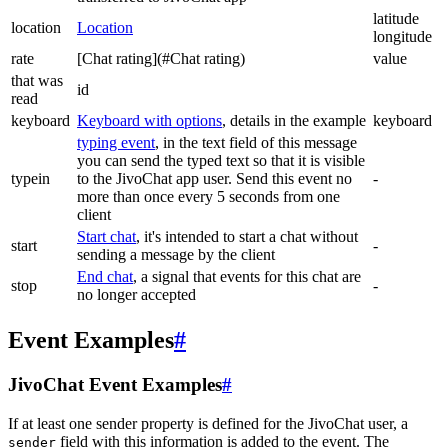
latitude
location
Location
longitude
rate
[Chat rating](#Chat rating)
value
that was
id
read
keyboard
Keyboard with options
, details in the example
keyboard
typing event
, in the text field of this message
you can send the typed text so that it is visible
typein
to the JivoChat app user. Send this event no
-
more than once every 5 seconds from one
client
Start chat
, it's intended to start a chat without
start
-
sending a message by the client
End chat
, a signal that events for this chat are
stop
-
no longer accepted
Event Examples
#
JivoChat Event Examples
#
If at least one sender property is defined for the JivoChat user, a
field with this information is added to the event. The
sender