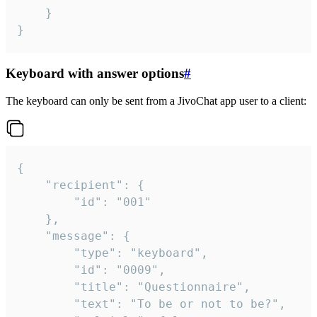
	}

}
Keyboard with answer options
#
The keyboard can only be sent from a JivoChat app user to a client:
{

	"recipient": {

		"id": "001"

	},

	"message": {

		"type": "keyboard",

		"id": "0009",

		"title": "Questionnaire",

		"text": "To be or not to be?",
