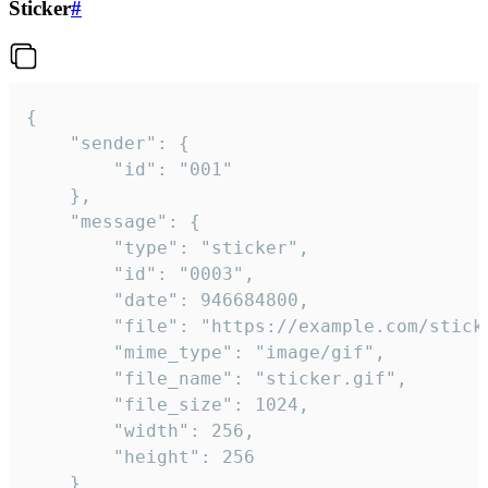
Sticker
#
{

	"sender": {

		"id": "001"

	},

	"message": {

		"type": "sticker",

		"id": "0003",

		"date": 946684800,

		"file": "https://example.com/sticker.gif",

		"mime_type": "image/gif",

		"file_name": "sticker.gif",

		"file_size": 1024,

		"width": 256,

		"height": 256

	}
