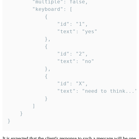
		"multiple": false,

		"keyboard": [

			{

				"id": "1",

				"text": "yes"

			},

			{

				"id": "2",

				"text": "no"

			},

			{

				"id": "X",

				"text": "need to think..."

			}

		]

	}

}
It is expected that the client's response to such a message will be one