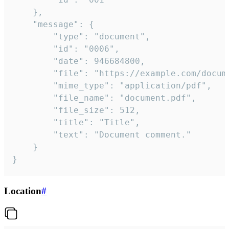
	},

	"message": {

		"type": "document",

		"id": "0006",

		"date": 946684800,

		"file": "https://example.com/document.pdf",

		"mime_type": "application/pdf",

		"file_name": "document.pdf",

		"file_size": 512,

		"title": "Title",

		"text": "Document comment."

	}

}
Location
#