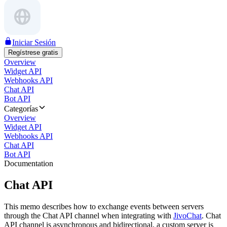
Iniciar Sesión
Regístrese gratis
Overview
Widget API
Webhooks API
Chat API
Bot API
Categorías
Overview
Widget API
Webhooks API
Chat API
Bot API
Documentation
Chat API
This memo describes how to exchange events between servers
through the Chat API channel when integrating with
JivoChat
. Chat
API channel is asynchronous and bidirectional, a custom server is