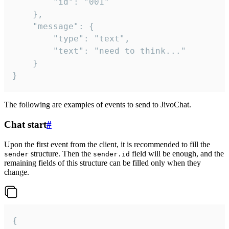
		"id": "001"

	},

	"message": {

		"type": "text",

		"text": "need to think..."

	}

}
The following are examples of events to send to JivoChat.
Chat start
#
Upon the first event from the client, it is recommended to fill the
structure. Then the
field will be enough, and the
sender
sender.id
remaining fields of this structure can be filled only when they
change.
{
