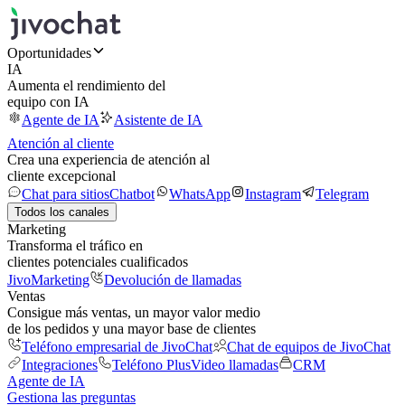
Oportunidades
IA
Aumenta el rendimiento del
equipo con IA
Agente de IA
Asistente de IA
Atención al cliente
Crea una experiencia de atención al
cliente excepcional
Chat para sitios
Chatbot
WhatsApp
Instagram
Telegram
Todos los canales
Marketing
Transforma el tráfico en
clientes potenciales cualificados
JivoMarketing
Devolución de llamadas
Ventas
Consigue más ventas, un mayor valor medio
de los pedidos y una mayor base de clientes
Teléfono empresarial de JivoChat
Chat de equipos de JivoChat
Integraciones
Teléfono Plus
Video llamadas
CRM
Agente de IA
Gestiona las preguntas