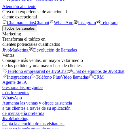
Atención al cliente
Crea una experiencia de atención al
cliente excepcional
Chat para sitios
Chatbot
WhatsApp
Instagram
Telegram
Todos los canales
Marketing
Transforma el tráfico en
clientes potenciales cualificados
JivoMarketing
Devolución de llamadas
Ventas
Consigue más ventas, un mayor valor medio
de los pedidos y una mayor base de clientes
Teléfono empresarial de JivoChat
Chat de equipos de JivoChat
Integraciones
Teléfono Plus
Video llamadas
CRM
Agente de IA
Gestiona las preguntas
más frecuentes
WhatsApp
Aumenta las ventas y ofrece asistencia
a tus clientes a través de su aplicación
de mensajería preferida
JivoMarketing
Capta la atención de tus visitantes:
capta su interés antes de que se