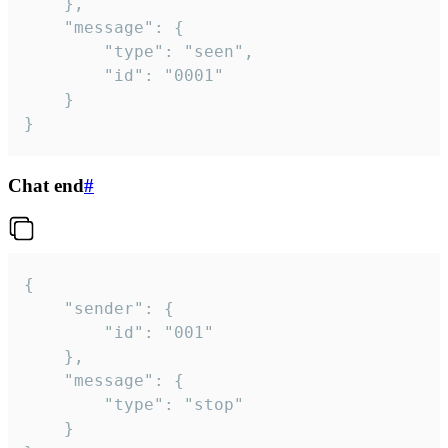
	},

	"message": {

		"type": "seen",

		"id": "0001"

	}

}
Chat end
#
{

	"sender": {

		"id": "001"

	},

	"message": {

		"type": "stop"

	}
