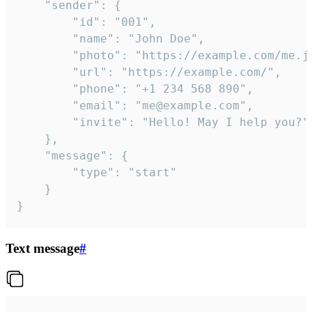
	"sender": {

		"id": "001",

		"name": "John Doe",

		"photo": "https://example.com/me.jpg",

		"url": "https://example.com/",

		"phone": "+1 234 568 890",

		"email": "me@example.com",

		"invite": "Hello! May I help you?"

	},

	"message": {

		"type": "start"

	}

}
Text message
#