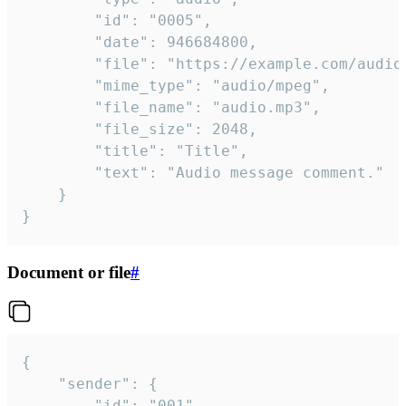
		"id": "0005",

		"date": 946684800,

		"file": "https://example.com/audio.mp3",

		"mime_type": "audio/mpeg",

		"file_name": "audio.mp3",

		"file_size": 2048,

		"title": "Title",

		"text": "Audio message comment."

	}

}
Document or file
#
{

	"sender": {

		"id": "001"
