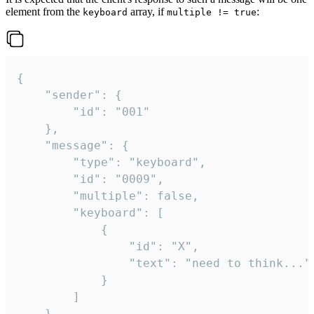
element from the
array, if
:
keyboard
multiple != true
{

	"sender": {

		"id": "001"

	},

	"message": {

		"type": "keyboard",

		"id": "0009",

		"multiple": false,

		"keyboard": [

			{

				"id": "X",

				"text": "need to think..."

			}

		]

	}
