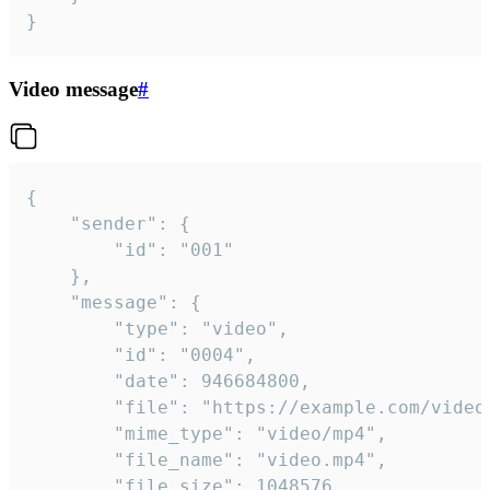
}
Video message
#
{

	"sender": {

		"id": "001"

	},

	"message": {

		"type": "video",

		"id": "0004",

		"date": 946684800,

		"file": "https://example.com/video.mp4",

		"mime_type": "video/mp4",

		"file_name": "video.mp4",

		"file_size": 1048576,
