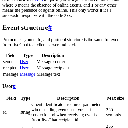
where
means the absence of online agents, and
or any other
0
1
means the presence of agents online. This only works if it's a
successful response with the code
.
2xx
Event structure
#
Protocol is symmetric, and protocol structure is the same for events
from JivoChat to a client server and back.
Field
Type
Description
sender
User
Message sender
recipient
User
Message recipient
message
Message
Message text
User
#
Field
Type
Description
Max size
Client identificator, required parameter
when sending events to JivoChat
255
id
string
sender.id and when receiving events
symbols
from JivoChat recipient.id
255