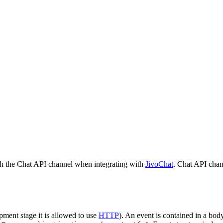
h the Chat API channel when integrating with
JivoChat
. Chat API chan
pment stage it is allowed to use
HTTP
). An event is contained in a bod