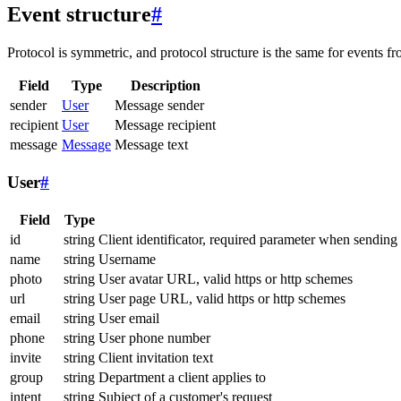
Event structure
#
Protocol is symmetric, and protocol structure is the same for events fr
Field
Type
Description
sender
User
Message sender
recipient
User
Message recipient
message
Message
Message text
User
#
Field
Type
id
string
Client identificator, required parameter when sending
name
string
Username
photo
string
User avatar URL, valid https or http schemes
url
string
User page URL, valid https or http schemes
email
string
User email
phone
string
User phone number
invite
string
Client invitation text
group
string
Department a client applies to
intent
string
Subject of a customer's request