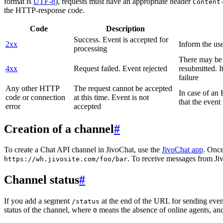
format is
UTF-8
), requests must have an appropriate header
Content
the HTTP-response code.
Code
Description
Success. Event is accepted for
2xx
Inform the use
processing
There may be a
4xx
Request failed. Event rejected
resubmitted. I
failure
Any other HTTP
The request cannot be accepted
In case of a
code or connection
at this time. Event is not
that the event
error
accepted
Creation of a channel
#
To create a Chat API channel in JivoChat, use the
JivoChat app
. Once
. To receive messages from Jiv
https://wh.jivosite.com/foo/bar
Channel status
#
If you add a segment
at the end of the URL for sending even
/status
status of the channel, where
means the absence of online agents, a
0