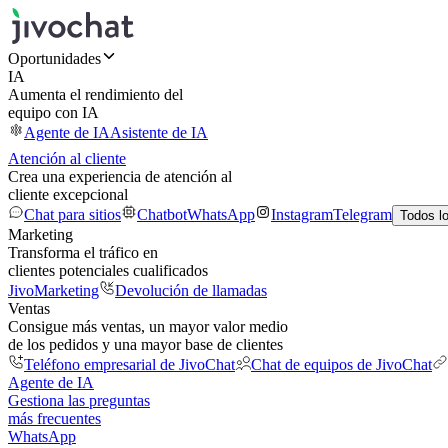
Oportunidades
IA
Aumenta el rendimiento del
equipo con IA
Agente de IA
Asistente de IA
Atención al cliente
Crea una experiencia de atención al
cliente excepcional
Chat para sitios
Chatbot
WhatsApp
Instagram
Telegram
Todos l
Marketing
Transforma el tráfico en
clientes potenciales cualificados
JivoMarketing
Devolución de llamadas
Ventas
Consigue más ventas, un mayor valor medio
de los pedidos y una mayor base de clientes
Teléfono empresarial de JivoChat
Chat de equipos de JivoChat
Agente de IA
Gestiona las preguntas
más frecuentes
WhatsApp