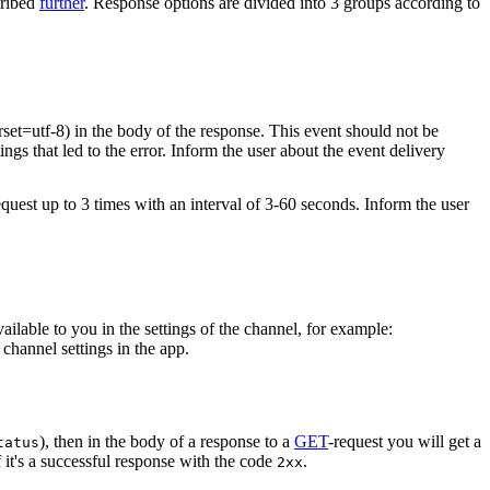
cribed
further
. Response options are divided into 3 groups according to
rset=utf-8) in the body of the response. This event should not be
ings that led to the error. Inform the user about the event delivery
equest up to 3 times with an interval of 3-60 seconds. Inform the user
vailable to you in the settings of the channel, for example:
channel settings in the app.
), then in the body of a response to a
GET
-request you will get a
tatus
 it's a successful response with the code
.
2xx