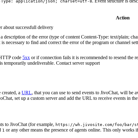
. Event structure is des
-Type: application/json; charset=utf-8
Action
r about successfull delivery
 description of the error (type of content Content-Type: text/plain; cha
t is necessary to find and correct the error of the program or channel sett
n HTTP code
5xx
or if connection fails it is recommended to resend the r
 is temporarily undeliverable. Contact server support
 created, a
URL
, that you can use to send events to JivoChat, will be a
oChat, set up a custom server and add the URL to receive events in the 
ts to JivoChat (for example,
https://wh.jivosite.com/foo/bar/s
nd
or any other means the presence of agents online. This only works if
1