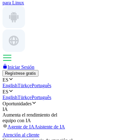
para Linux
Iniciar Sesión
Regístrese gratis
ES
English
Türkçe
Português
ES
English
Türkçe
Português
Oportunidades
IA
Aumenta el rendimiento del
equipo con IA
Agente de IA
Asistente de IA
Atención al cliente