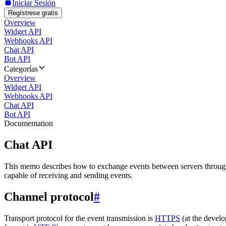
Iniciar Sesión
Regístrese gratis
Overview
Widget API
Webhooks API
Chat API
Bot API
Categorías
Overview
Widget API
Webhooks API
Chat API
Bot API
Documentation
Chat API
This memo describes how to exchange events between servers throug
capable of receiving and sending events.
Channel protocol
#
Transport protocol for the event transmission is
HTTPS
(at the develo