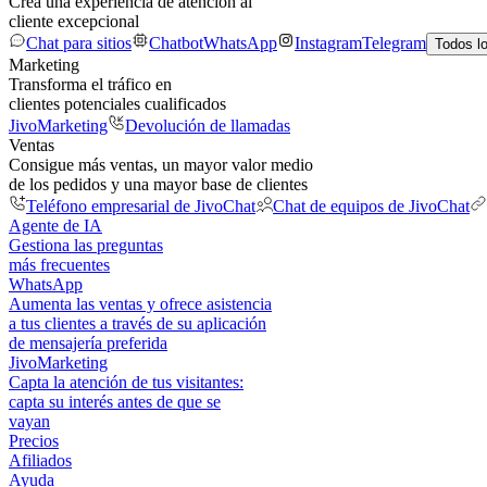
Crea una experiencia de atención al
cliente excepcional
Chat para sitios
Chatbot
WhatsApp
Instagram
Telegram
Todos l
Marketing
Transforma el tráfico en
clientes potenciales cualificados
JivoMarketing
Devolución de llamadas
Ventas
Consigue más ventas, un mayor valor medio
de los pedidos y una mayor base de clientes
Teléfono empresarial de JivoChat
Chat de equipos de JivoChat
Agente de IA
Gestiona las preguntas
más frecuentes
WhatsApp
Aumenta las ventas y ofrece asistencia
a tus clientes a través de su aplicación
de mensajería preferida
JivoMarketing
Capta la atención de tus visitantes:
capta su interés antes de que se
vayan
Precios
Afiliados
Ayuda