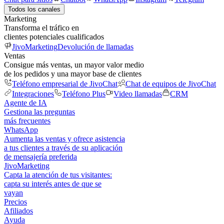
Todos los canales
Marketing
Transforma el tráfico en
clientes potenciales cualificados
JivoMarketing
Devolución de llamadas
Ventas
Consigue más ventas, un mayor valor medio
de los pedidos y una mayor base de clientes
Teléfono empresarial de JivoChat
Chat de equipos de JivoChat
Integraciones
Teléfono Plus
Video llamadas
CRM
Agente de IA
Gestiona las preguntas
más frecuentes
WhatsApp
Aumenta las ventas y ofrece asistencia
a tus clientes a través de su aplicación
de mensajería preferida
JivoMarketing
Capta la atención de tus visitantes:
capta su interés antes de que se
vayan
Precios
Afiliados
Ayuda