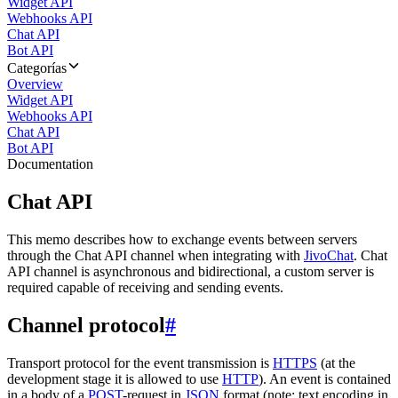
Widget API
Webhooks API
Chat API
Bot API
Categorías
Overview
Widget API
Webhooks API
Chat API
Bot API
Documentation
Chat API
This memo describes how to exchange events between servers
through the Chat API channel when integrating with
JivoChat
. Chat
API channel is asynchronous and bidirectional, a custom server is
required capable of receiving and sending events.
Channel protocol
#
Transport protocol for the event transmission is
HTTPS
(at the
development stage it is allowed to use
HTTP
). An event is contained
in a body of a
POST
-request in
JSON
format (note: text encoding in