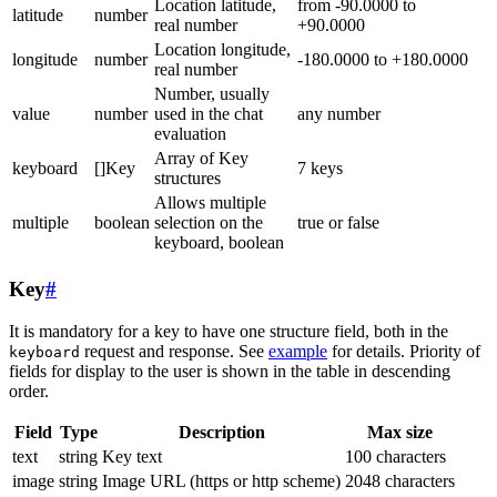
Location latitude,
from -90.0000 to
latitude
number
real number
+90.0000
Location longitude,
longitude
number
-180.0000 to +180.0000
real number
Number, usually
value
number
used in the chat
any number
evaluation
Array of Key
keyboard
[]Key
7 keys
structures
Allows multiple
multiple
boolean
selection on the
true or false
keyboard, boolean
Key
#
It is mandatory for a key to have one structure field, both in the
request and response. See
example
for details. Priority of
keyboard
fields for display to the user is shown in the table in descending
order.
Field
Type
Description
Max size
text
string
Key text
100 characters
image
string
Image URL (https or http scheme)
2048 characters