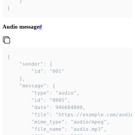
	}

}
Audio message
#
{

	"sender": {

		"id": "001"

	},

	"message": {

		"type": "audio",

		"id": "0005",

		"date": 946684800,

		"file": "https://example.com/audio.mp3",

		"mime_type": "audio/mpeg",

		"file_name": "audio.mp3",
