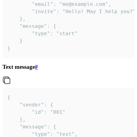
		"email": "me@example.com",

		"invite": "Hello! May I help you?"

	},

	"message": {

		"type": "start"

	}

}
Text message
#
{

	"sender": {

		"id": "001"

	},

	"message": {

		"type": "text",
