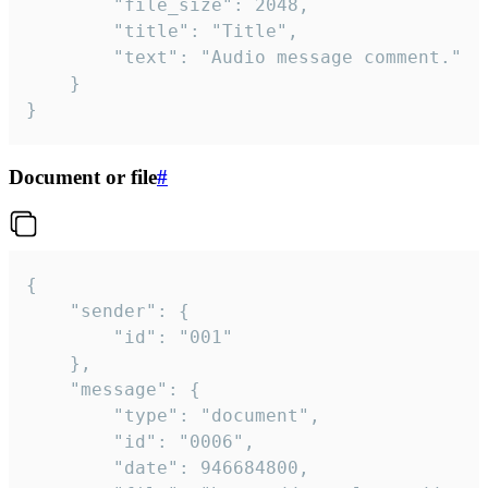
		"file_size": 2048,

		"title": "Title",

		"text": "Audio message comment."

	}

}
Document or file
#
{

	"sender": {

		"id": "001"

	},

	"message": {

		"type": "document",

		"id": "0006",

		"date": 946684800,
