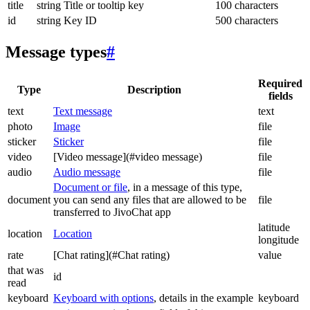
title
string
Title or tooltip key
100 characters
id
string
Key ID
500 characters
Message types
#
Required
Type
Description
fields
text
Text message
text
photo
Image
file
sticker
Sticker
file
video
[Video message](#video message)
file
audio
Audio message
file
Document or file
, in a message of this type,
document
you can send any files that are allowed to be
file
transferred to JivoChat app
latitude
location
Location
longitude
rate
[Chat rating](#Chat rating)
value
that was
id
read
keyboard
Keyboard with options
, details in the example
keyboard