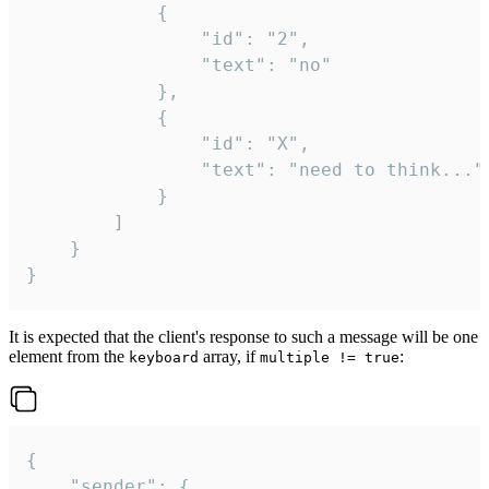
			{

				"id": "2",

				"text": "no"

			},

			{

				"id": "X",

				"text": "need to think..."

			}

		]

	}

}
It is expected that the client's response to such a message will be one
element from the
array, if
:
keyboard
multiple != true
{

	"sender": {
