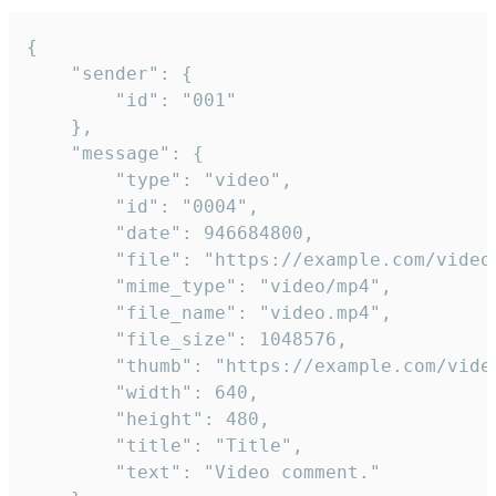
{

	"sender": {

		"id": "001"

	},

	"message": {

		"type": "video",

		"id": "0004",

		"date": 946684800,

		"file": "https://example.com/video.mp4",

		"mime_type": "video/mp4",

		"file_name": "video.mp4",

		"file_size": 1048576,

		"thumb": "https://example.com/video_thumb.png",

		"width": 640,

		"height": 480,

		"title": "Title",

		"text": "Video comment."
