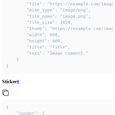
		"file": "https://example.com/image.png",

		"mime_type": "image/png",

		"file_name": "image.png",

		"file_size": 1024,

		"thumb": "https://example.com/image_thumb.png",

		"width": 800,

		"height": 600,

		"title": "Title",

		"text": "Image comment."

	}

}
Sticker
#
{

	"sender": {
