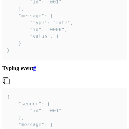
		"id": "001"

	},

	"message": {

		"type": "rate",

		"id": "0008",

		"value": 1

	}

}
Typing event
#
{

	"sender": {

		"id": "001"

	},

	"message": {
