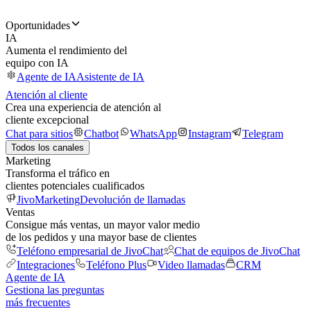
Oportunidades
IA
Aumenta el rendimiento del
equipo con IA
Agente de IA
Asistente de IA
Atención al cliente
Crea una experiencia de atención al
cliente excepcional
Chat para sitios
Chatbot
WhatsApp
Instagram
Telegram
Todos los canales
Marketing
Transforma el tráfico en
clientes potenciales cualificados
JivoMarketing
Devolución de llamadas
Ventas
Consigue más ventas, un mayor valor medio
de los pedidos y una mayor base de clientes
Teléfono empresarial de JivoChat
Chat de equipos de JivoChat
Integraciones
Teléfono Plus
Video llamadas
CRM
Agente de IA
Gestiona las preguntas
más frecuentes