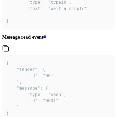
		"type": "typein",

		"text": "Wait a minute"

	}

}
Message read event
#
{

	"sender": {

		"id": "001"

	},

	"message": {

		"type": "seen",

		"id": "0001"

	}

}