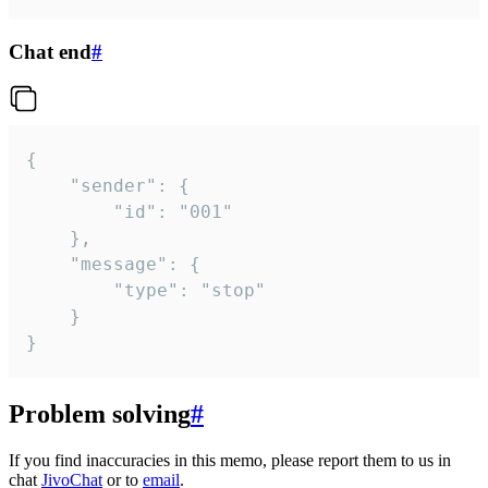
Chat end
#
{

	"sender": {

		"id": "001"

	},

	"message": {

		"type": "stop"

	}

}
Problem solving
#
If you find inaccuracies in this memo, please report them to us in
chat
JivoChat
or to
email
.