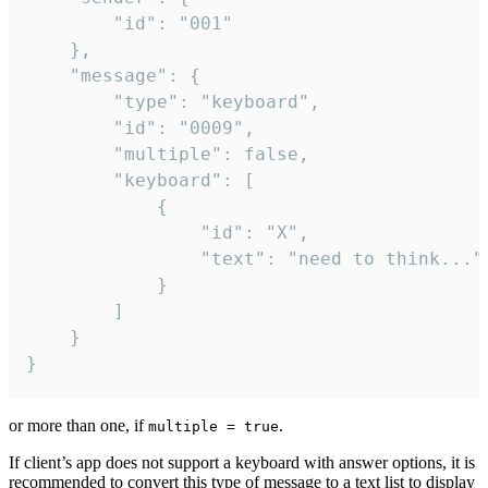
		"id": "001"

	},

	"message": {

		"type": "keyboard",

		"id": "0009",

		"multiple": false,

		"keyboard": [

			{

				"id": "X",

				"text": "need to think..."

			}

		]

	}

}
or more than one, if
.
multiple = true
If client’s app does not support a keyboard with answer options, it is
recommended to convert this type of message to a text list to display