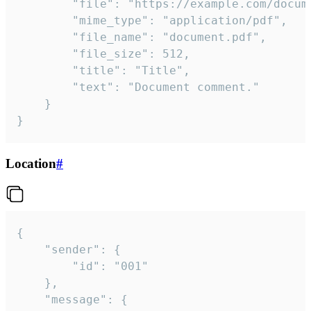
		"file": "https://example.com/document.pdf",

		"mime_type": "application/pdf",

		"file_name": "document.pdf",

		"file_size": 512,

		"title": "Title",

		"text": "Document comment."

	}

}
Location
#
{

	"sender": {

		"id": "001"

	},

	"message": {
