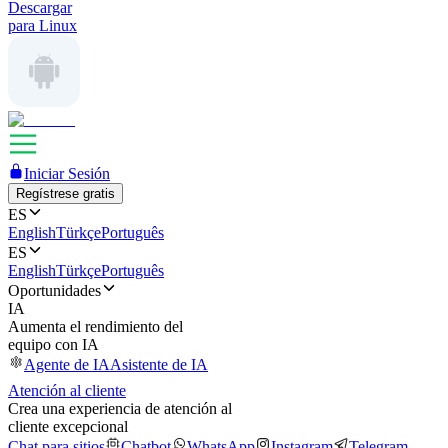
Descargar
para Linux
Iniciar Sesión
Regístrese gratis
ES
English
Türkçe
Português
ES
English
Türkçe
Português
Oportunidades
IA
Aumenta el rendimiento del
equipo con IA
Agente de IA
Asistente de IA
Atención al cliente
Crea una experiencia de atención al
cliente excepcional
Chat para sitios
Chatbot
WhatsApp
Instagram
Telegram