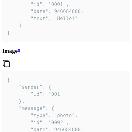
		"id": "0001",

		"date": 946684800,

		"text": "Hello!"

	}

}
Image
#
{

	"sender": {

		"id": "001"

	},

	"message": {

		"type": "photo",

		"id": "0002",

		"date": 946684800,
