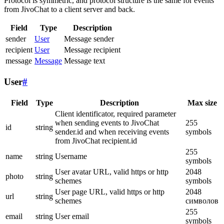
Protocol is symmetric, and protocol structure is the same for events
from JivoChat to a client server and back.
Field
Type
Description
sender
User
Message sender
recipient
User
Message recipient
message
Message
Message text
User
#
Field
Type
Description
Max size
Client identificator, required parameter
when sending events to JivoChat
255
id
string
sender.id and when receiving events
symbols
from JivoChat recipient.id
255
name
string
Username
symbols
User avatar URL, valid https or http
2048
photo
string
schemes
symbols
User page URL, valid https or http
2048
url
string
schemes
символов
255
email
string
User email
symbols