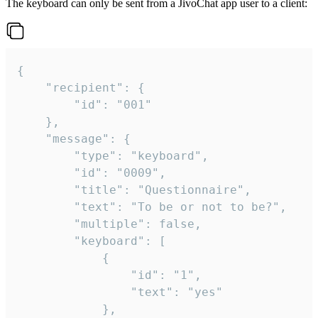
The keyboard can only be sent from a JivoChat app user to a client:
{

	"recipient": {

		"id": "001"

	},

	"message": {

		"type": "keyboard",

		"id": "0009",

		"title": "Questionnaire",

		"text": "To be or not to be?",

		"multiple": false,

		"keyboard": [

			{

				"id": "1",

				"text": "yes"

			},
