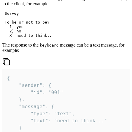
to the client, for example:
 Survey

 To be or not to be?

   1) yes

   2) no

The response to the
message can be a text message, for
keyboard
example:
{

	"sender": {

		"id": "001"

	},

	"message": {

		"type": "text",

		"text": "need to think..."

	}
