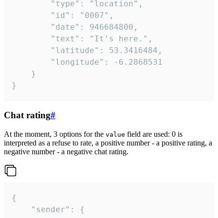
		"type": "location",

		"id": "0007",

		"date": 946684800,

		"text": "It's here.",

		"latitude": 53.3416484,

		"longitude": -6.2868531

	}

}
Chat rating
#
At the moment, 3 options for the
field are used: 0 is
value
interpreted as a refuse to rate, a positive number - a positive rating, a
negative number - a negative chat rating.
{

	"sender": {
