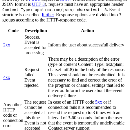
JSON format is
UTF-8
), requests must have an appropriate header
. Event
Content-Type: application/json; charset=utf-8
structure is described
further
. Response options are divided into 3
groups according to the HTTP-response code.
Code
Description
Action
Success.
Event is
2xx
Inform the user about successfull delivery
accepted for
processing
There may be a description of the error
(type of content Content-Type: text/plain;
Request
charset=utf-8) in the body of the response.
failed.
This event should not be resubmitted. It is
4xx
Event
necessary to find and correct the error of
rejected
the program or channel settings that led to
the error. Inform the user about the event
delivery failure
The request
In case of an HTTP code
5xx
or if
Any other
cannot be
connection fails it is recommended to
HTTP
accepted at
resend the request up to 3 times with an
code or
this time.
interval of 3-60 seconds. Inform the user
connection
Event is not
that the event is temporarily undeliverable.
error
accepted
Contact server support