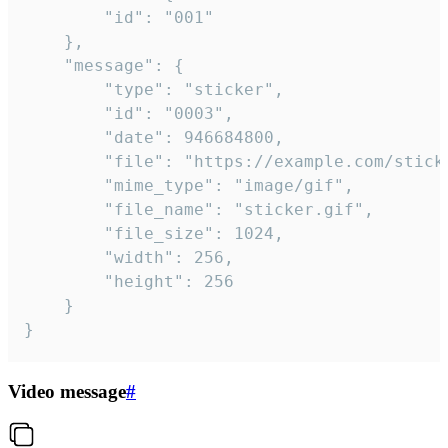
		"id": "001"

	},

	"message": {

		"type": "sticker",

		"id": "0003",

		"date": 946684800,

		"file": "https://example.com/sticker.gif",

		"mime_type": "image/gif",

		"file_name": "sticker.gif",

		"file_size": 1024,

		"width": 256,

		"height": 256

	}

}
Video message
#