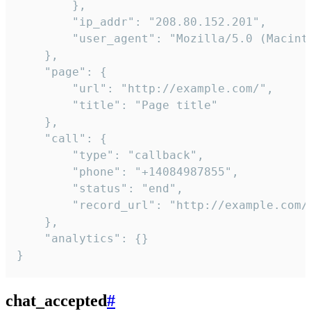
        },

        "ip_addr": "208.80.152.201",

        "user_agent": "Mozilla/5.0 (Macint
    },

    "page": {

        "url": "http://example.com/",

        "title": "Page title"

    },

    "call": {

        "type": "callback",

        "phone": "+14084987855",

        "status": "end",

        "record_url": "http://example.com/r
    },

    "analytics": {}

}
chat_accepted
#