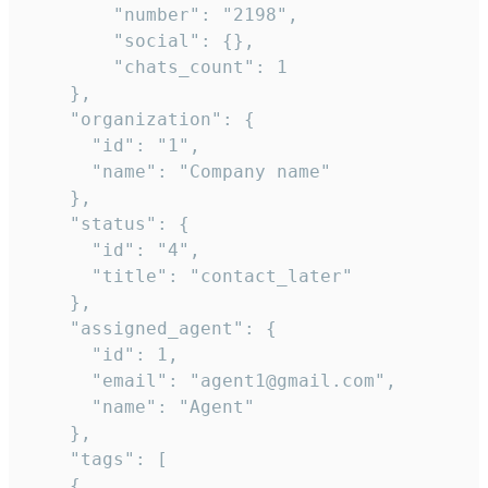
        "number": "2198",

        "social": {},

        "chats_count": 1

    },

    "organization": {

      "id": "1",

      "name": "Company name"

    },

    "status": {

      "id": "4",

      "title": "contact_later"

    },

    "assigned_agent": {

      "id": 1,

      "email": "agent1@gmail.com",

      "name": "Agent"

    },

    "tags": [

    {
