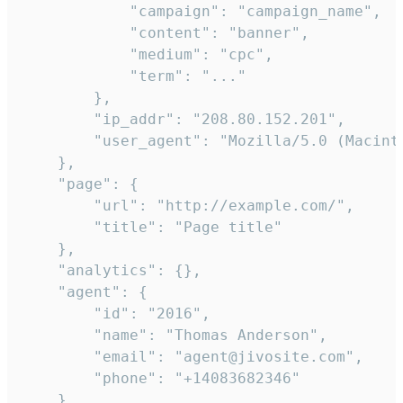
            "campaign": "campaign_name",

            "content": "banner",

            "medium": "cpc",

            "term": "..."

        },

        "ip_addr": "208.80.152.201",

        "user_agent": "Mozilla/5.0 (Macint
    },

    "page": {

        "url": "http://example.com/",

        "title": "Page title"

    },

    "analytics": {},

    "agent": {

        "id": "2016",

        "name": "Thomas Anderson",

        "email": "agent@jivosite.com",

        "phone": "+14083682346"

    },
