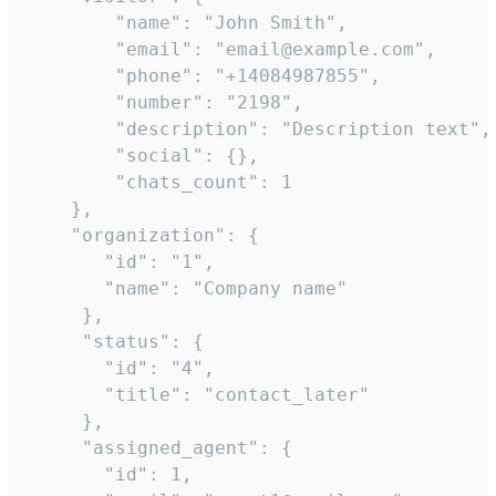
        "name": "John Smith",

        "email": "email@example.com",

        "phone": "+14084987855",

        "number": "2198",

        "description": "Description text",

        "social": {},

        "chats_count": 1

    },

    "organization": {

       "id": "1",

       "name": "Company name"

     },

     "status": {

       "id": "4",

       "title": "contact_later"

     },

     "assigned_agent": {

       "id": 1,
