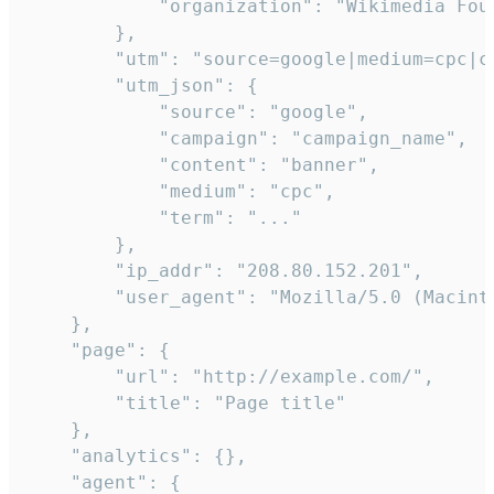
            "organization": "Wikimedia Foun
        },

        "utm": "source=google|medium=cpc|c
        "utm_json": {

            "source": "google",

            "campaign": "campaign_name",

            "content": "banner",

            "medium": "cpc",

            "term": "..."

        },

        "ip_addr": "208.80.152.201",

        "user_agent": "Mozilla/5.0 (Macint
    },

    "page": {

        "url": "http://example.com/",

        "title": "Page title"

    },

    "analytics": {},

    "agent": {
