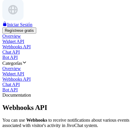
Iniciar Sesión
Regístrese gratis
Overview
Widget API
Webhooks API
Chat API
Bot API
Categorías
Overview
Widget API
Webhooks API
Chat API
Bot API
Documentation
Webhooks API
You can use
Webhooks
to receive notifications about various events
associated with visitor's activity in JivoChat system.