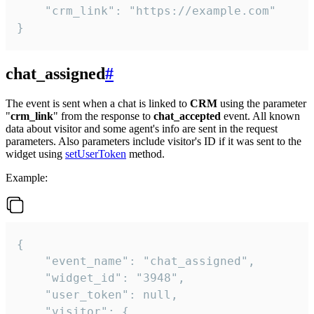
    "crm_link": "https://example.com"

}
chat_assigned
#
The event is sent when a chat is linked to
CRM
using the parameter
"
crm_link
" from the response to
chat_accepted
event. All known
data about visitor and some agent's info are sent in the request
parameters. Also parameters include visitor's ID if it was sent to the
widget using
setUserToken
method.
Example:
{

    "event_name": "chat_assigned",

    "widget_id": "3948",

    "user_token": null,

    "visitor": {
