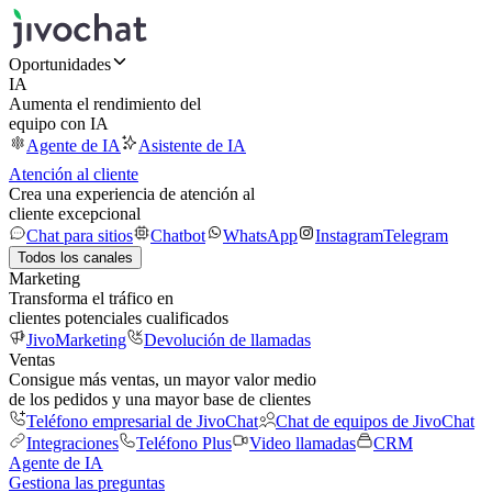
Oportunidades
IA
Aumenta el rendimiento del
equipo con IA
Agente de IA
Asistente de IA
Atención al cliente
Crea una experiencia de atención al
cliente excepcional
Chat para sitios
Chatbot
WhatsApp
Instagram
Telegram
Todos los canales
Marketing
Transforma el tráfico en
clientes potenciales cualificados
JivoMarketing
Devolución de llamadas
Ventas
Consigue más ventas, un mayor valor medio
de los pedidos y una mayor base de clientes
Teléfono empresarial de JivoChat
Chat de equipos de JivoChat
Integraciones
Teléfono Plus
Video llamadas
CRM
Agente de IA
Gestiona las preguntas