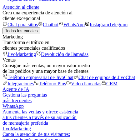
Atención al cliente
Crea una experiencia de atención al
cliente excepcional
Chat para sitios
Chatbot
WhatsApp
Instagram
Telegram
Todos los canales
Marketing
Transforma el tráfico en
clientes potenciales cualificados
JivoMarketing
Devolución de llamadas
Ventas
Consigue más ventas, un mayor valor medio
de los pedidos y una mayor base de clientes
Teléfono empresarial de JivoChat
Chat de equipos de JivoChat
Integraciones
Teléfono Plus
Video llamadas
CRM
Agente de IA
Gestiona las preguntas
más frecuentes
WhatsApp
Aumenta las ventas y ofrece asistencia
a tus clientes a través de su aplicación
de mensajería preferida
JivoMarketing
Capta la atención de tus visitantes:
capta su interés antes de que se