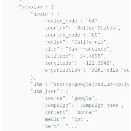
    "session": {

        "geoip": {

            "region_code": "CA",

            "country": "United States",

            "country_code": "US",

            "region": "California",

            "city": "San Francisco",

            "latitude": "37.7898",

            "longitude": "-122.3942",

            "organization": "Wikimedia Foun
        },

        "utm": "source=google|medium=cpc|c
        "utm_json": {

            "source": "google",

            "campaign": "campaign_name",

            "content": "banner",

            "medium": "cpc",

            "term": "..."
