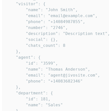
    "visitor": {

        "name": "John Smith",

        "email": "email@example.com",

        "phone": "+14084987855",

        "number": "2746",

        "description": "Description text",

        "social": {},

        "chats_count": 8

    },

    "agent": {

        "id": "3599",

        "name": "Thomas Anderson",

        "email": "agent@jivosite.com",

        "phone": "+14083682346"

    },

    "department": {

        "id": 181,

        "name": "Sales"

    },
