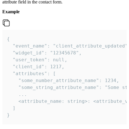
attribute field in the contact form.
Example
{

  "event_name": "client_attribute_updated",
  "widget_id": "12345678",

  "user_token": null,

  "client_id": 1217,

  "attributes": [

    "some_number_attribute_name": 1234,

    "some_string_attribute_name": "Some str
    ...

    <attribute_name: string>: <attribute_va
  ]

}