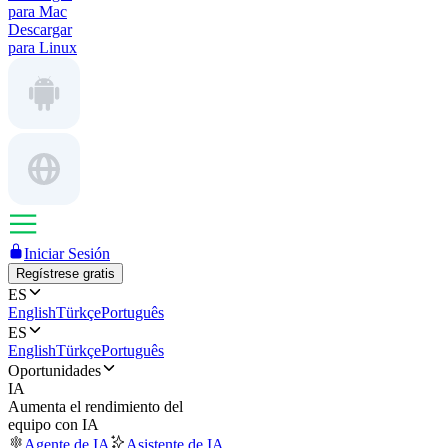
para Mac
Descargar
para Linux
Iniciar Sesión
Regístrese gratis
ES
English
Türkçe
Português
ES
English
Türkçe
Português
Oportunidades
IA
Aumenta el rendimiento del
equipo con IA
Agente de IA
Asistente de IA