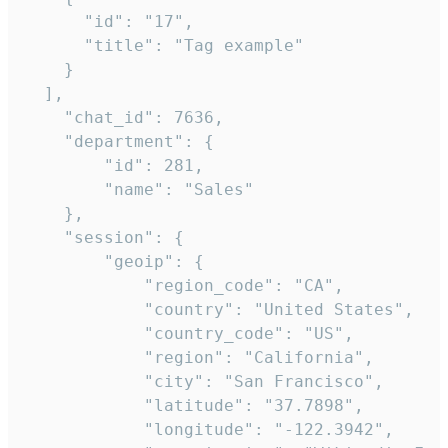
      "id": "17",

      "title": "Tag example"

    }

  ],

    "chat_id": 7636,

    "department": {

        "id": 281,

        "name": "Sales"

    },

    "session": {

        "geoip": {

            "region_code": "CA",

            "country": "United States",

            "country_code": "US",

            "region": "California",

            "city": "San Francisco",

            "latitude": "37.7898",

            "longitude": "-122.3942",
