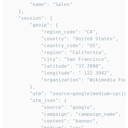
        "name": "Sales"

    },

    "session": {

        "geoip": {

            "region_code": "CA",

            "country": "United States",

            "country_code": "US",

            "region": "California",

            "city": "San Francisco",

            "latitude": "37.7898",

            "longitude": "-122.3942",

            "organization": "Wikimedia Foun
        },

        "utm": "source=google|medium=cpc|c
        "utm_json": {

            "source": "google",

            "campaign": "campaign_name",

            "content": "banner",

            "medium": "cpc",
