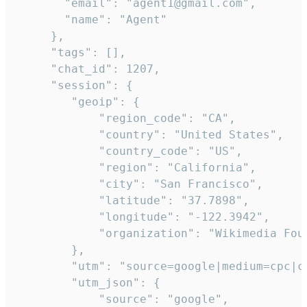
       "email": "agent1@gmail.com",

       "name": "Agent"

     },

     "tags": [],

     "chat_id": 1207,

     "session": {

        "geoip": {

            "region_code": "CA",

            "country": "United States",

            "country_code": "US",

            "region": "California",

            "city": "San Francisco",

            "latitude": "37.7898",

            "longitude": "-122.3942",

            "organization": "Wikimedia Foun
        },

        "utm": "source=google|medium=cpc|c
        "utm_json": {

            "source": "google",
