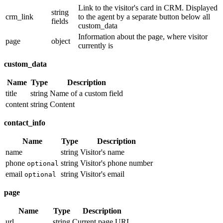
Link to the visitor's card in CRM. Displayed
string
crm_link
to the agent by a separate button below all
fields
custom_data
Information about the page, where visitor
page
object
currently is
custom_data
Name
Type
Description
title
string
Name of a custom field
content
string
Content
contact_info
Name
Type
Description
name
string
Visitor's name
phone
string
Visitor's phone number
optional
email
string
Visitor's email
optional
page
Name
Type
Description
url
string
Current page URL