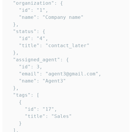
  "organization": {

    "id": "1",

    "name": "Company name"

  },

  "status": {

    "id": "4",

    "title": "contact_later"

  },

  "assigned_agent": {

    "id": 3,

    "email": "agent3@gmail.com",

    "name": "Agent3"

  },

  "tags": [

    {

      "id": "17",

      "title": "Sales"

    }

  ],
