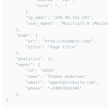
            "term": "..."

        },

        "ip_addr": "208.80.152.201",

        "user_agent": "Mozilla/5.0 (Macint
    },

    "page": {

        "url": "http://example.com/",

        "title": "Page title"

    },

    "analytics": {},

    "agent": {

        "id": "2016",

        "name": "Thomas Anderson",

        "email": "agent@jivosite.com",

        "phone": "+14083682346"

    },

}