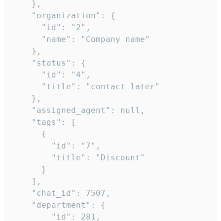
    },

    "organization": {

      "id": "2",

      "name": "Company name"

    },

    "status": {

      "id": "4",

      "title": "contact_later"

    },

    "assigned_agent": null,

    "tags": [

      {

        "id": "7",

        "title": "Discount"

      }

    ],

    "chat_id": 7507,

    "department": {

        "id": 281,
