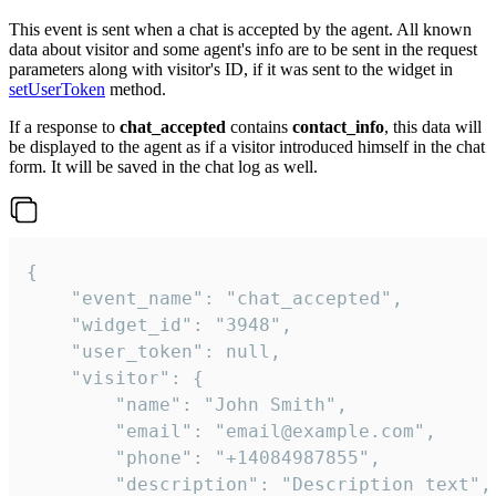
This event is sent when a chat is accepted by the agent. All known
data about visitor and some agent's info are to be sent in the request
parameters along with visitor's ID, if it was sent to the widget in
setUserToken
method.
If a response to
chat_accepted
contains
contact_info
, this data will
be displayed to the agent as if a visitor introduced himself in the chat
form. It will be saved in the chat log as well.
{

    "event_name": "chat_accepted",

    "widget_id": "3948",

    "user_token": null,

    "visitor": {

        "name": "John Smith",

        "email": "email@example.com",

        "phone": "+14084987855",

        "description": "Description text",
