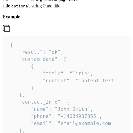
title
string
Page title
optional
Example
 {

    "result": "ok",

    "custom_data": [

        {

            "title": "Title",

            "content": "Content text"

        }

    ],

    "contact_info": {

        "name": "John Smith",

        "phone": "+14084987855",

        "email": "email@example.com"

    },
