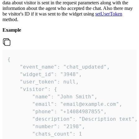
data about visitor is sent in the request parameters along with the
information about the agent who accepted the chat. Also there may
be visitor's ID if it was sent to the widget using
setUserToken
method.
Example
{

    "event_name": "chat_updated",

    "widget_id": "3948",

    "user_token": null,

    "visitor": {

        "name": "John Smith",

        "email": "email@example.com",

        "phone": "+14084987855",

        "description": "Description text",

        "number": "2198",

        "chats_count": 1
