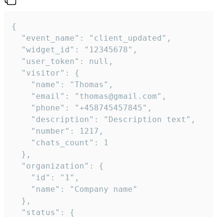
{

  "event_name": "client_updated",

  "widget_id": "12345678",

  "user_token": null,

  "visitor": {

    "name": "Thomas",

    "email": "thomas@gmail.com",

    "phone": "+458745457845",

    "description": "Description text",

    "number": 1217,

    "chats_count": 1

  },

  "organization": {

    "id": "1",

    "name": "Company name"

  },

  "status": {
