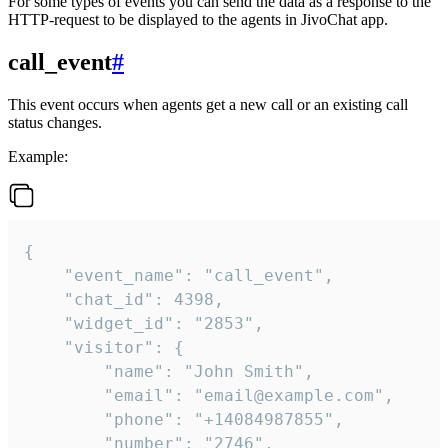
For some types of events you can send the data as a response to the
HTTP-request to be displayed to the agents in JivoChat app.
call_event
#
This event occurs when agents get a new call or an existing call
status changes.
Example:
{

    "event_name": "call_event",

    "chat_id": 4398,

    "widget_id": "2853",

    "visitor": {

        "name": "John Smith",

        "email": "email@example.com",

        "phone": "+14084987855",

        "number": "2746",
