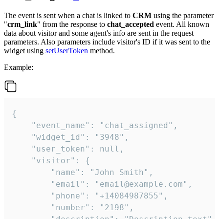
The event is sent when a chat is linked to
CRM
using the parameter
"
crm_link
" from the response to
chat_accepted
event. All known
data about visitor and some agent's info are sent in the request
parameters. Also parameters include visitor's ID if it was sent to the
widget using
setUserToken
method.
Example:
{

    "event_name": "chat_assigned",

    "widget_id": "3948",

    "user_token": null,

    "visitor": {

        "name": "John Smith",

        "email": "email@example.com",

        "phone": "+14084987855",

        "number": "2198",
