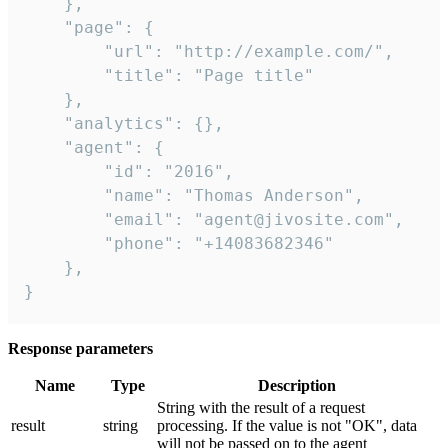
    },

    "page": {

        "url": "http://example.com/",

        "title": "Page title"

    },

    "analytics": {},

    "agent": {

        "id": "2016",

        "name": "Thomas Anderson",

        "email": "agent@jivosite.com",

        "phone": "+14083682346"

    },

}
Response parameters
Name
Type
Description
String with the result of a request
result
string
processing. If the value is not "OK", data
will not be passed on to the agent