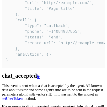
        "url": "http://example.com/",

        "title": "Page title"

    },

    "call": {

        "type": "callback",

        "phone": "+14084987855",

        "status": "end",

        "record_url": "http://example.com/r
    },

    "analytics": {}

}
chat_accepted
#
This event is sent when a chat is accepted by the agent. All known
data about visitor and some agent's info are to be sent in the request
parameters along with visitor's ID, if it was sent to the widget in
setUserToken
method.
If a response to
chat_accepted
contains
contact_info
, this data will