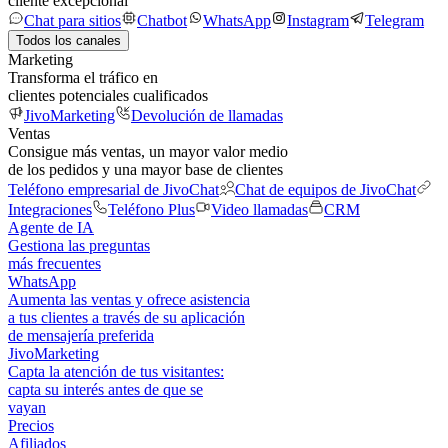
cliente excepcional
Chat para sitios
Chatbot
WhatsApp
Instagram
Telegram
Todos los canales
Marketing
Transforma el tráfico en
clientes potenciales cualificados
JivoMarketing
Devolución de llamadas
Ventas
Consigue más ventas, un mayor valor medio
de los pedidos y una mayor base de clientes
Teléfono empresarial de JivoChat
Chat de equipos de JivoChat
Integraciones
Teléfono Plus
Video llamadas
CRM
Agente de IA
Gestiona las preguntas
más frecuentes
WhatsApp
Aumenta las ventas y ofrece asistencia
a tus clientes a través de su aplicación
de mensajería preferida
JivoMarketing
Capta la atención de tus visitantes:
capta su interés antes de que se
vayan
Precios
Afiliados