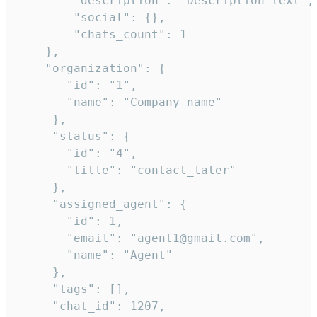
        "description": "Description text",

        "social": {},

        "chats_count": 1

    },

    "organization": {

       "id": "1",

       "name": "Company name"

     },

     "status": {

       "id": "4",

       "title": "contact_later"

     },

     "assigned_agent": {

       "id": 1,

       "email": "agent1@gmail.com",

       "name": "Agent"

     },

     "tags": [],

     "chat_id": 1207,
