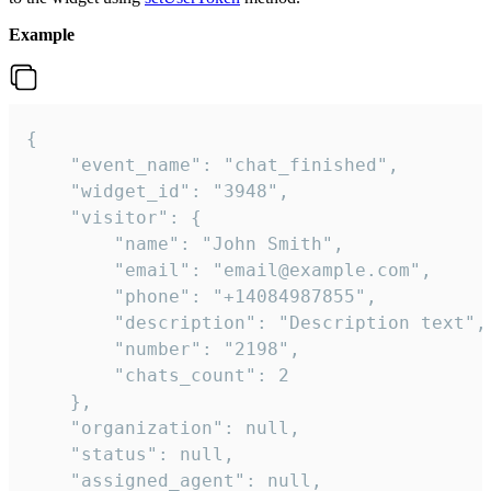
Example
{

    "event_name": "chat_finished",

    "widget_id": "3948",

    "visitor": {

        "name": "John Smith",

        "email": "email@example.com",

        "phone": "+14084987855",

        "description": "Description text",

        "number": "2198",

        "chats_count": 2

    },

    "organization": null,

    "status": null,

    "assigned_agent": null,
