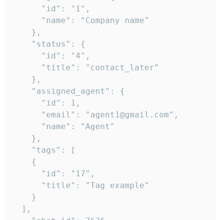
      "id": "1",

      "name": "Company name"

    },

    "status": {

      "id": "4",

      "title": "contact_later"

    },

    "assigned_agent": {

      "id": 1,

      "email": "agent1@gmail.com",

      "name": "Agent"

    },

    "tags": [

    {

      "id": "17",

      "title": "Tag example"

    }

  ],
