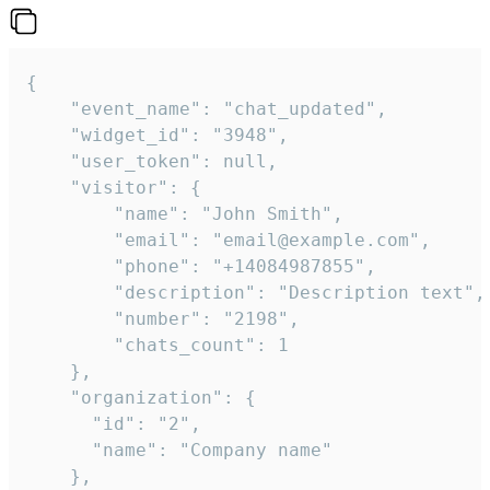
{

    "event_name": "chat_updated",

    "widget_id": "3948",

    "user_token": null,

    "visitor": {

        "name": "John Smith",

        "email": "email@example.com",

        "phone": "+14084987855",

        "description": "Description text",

        "number": "2198",

        "chats_count": 1

    },

    "organization": {

      "id": "2",

      "name": "Company name"

    },
