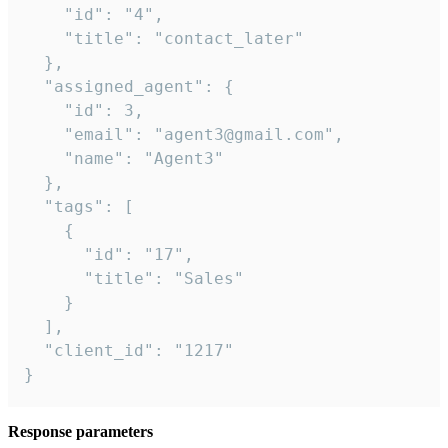
    "id": "4",

    "title": "contact_later"

  },

  "assigned_agent": {

    "id": 3,

    "email": "agent3@gmail.com",

    "name": "Agent3"

  },

  "tags": [

    {

      "id": "17",

      "title": "Sales"

    }

  ],

  "client_id": "1217"

}
Response parameters