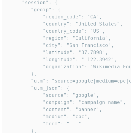
     "session": {

        "geoip": {

            "region_code": "CA",

            "country": "United States",

            "country_code": "US",

            "region": "California",

            "city": "San Francisco",

            "latitude": "37.7898",

            "longitude": "-122.3942",

            "organization": "Wikimedia Foun
        },

        "utm": "source=google|medium=cpc|c
        "utm_json": {

            "source": "google",

            "campaign": "campaign_name",

            "content": "banner",

            "medium": "cpc",

            "term": "..."

        },
