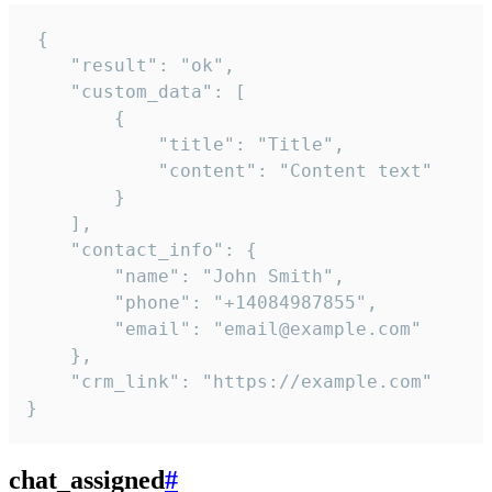
 {

    "result": "ok",

    "custom_data": [

        {

            "title": "Title",

            "content": "Content text"

        }

    ],

    "contact_info": {

        "name": "John Smith",

        "phone": "+14084987855",

        "email": "email@example.com"

    },

    "crm_link": "https://example.com"

}
chat_assigned
#