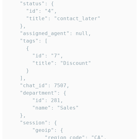
    "status": {

      "id": "4",

      "title": "contact_later"

    },

    "assigned_agent": null,

    "tags": [

      {

        "id": "7",

        "title": "Discount"

      }

    ],

    "chat_id": 7507,

    "department": {

        "id": 281,

        "name": "Sales"

    },

    "session": {

        "geoip": {

            "region_code": "CA",
