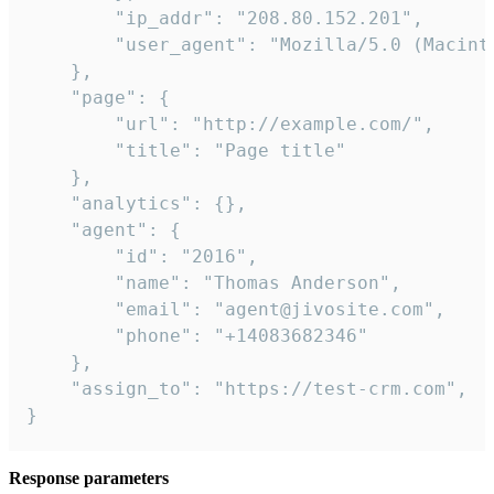
        "ip_addr": "208.80.152.201",

        "user_agent": "Mozilla/5.0 (Macint
    },

    "page": {

        "url": "http://example.com/",

        "title": "Page title"

    },

    "analytics": {},

    "agent": {

        "id": "2016",

        "name": "Thomas Anderson",

        "email": "agent@jivosite.com",

        "phone": "+14083682346"

    },

    "assign_to": "https://test-crm.com",

}
Response parameters