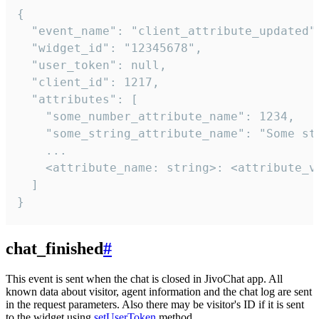
{

  "event_name": "client_attribute_updated",
  "widget_id": "12345678",

  "user_token": null,

  "client_id": 1217,

  "attributes": [

    "some_number_attribute_name": 1234,

    "some_string_attribute_name": "Some str
    ...

    <attribute_name: string>: <attribute_va
  ]

}
chat_finished
#
This event is sent when the chat is closed in JivoChat app. All
known data about visitor, agent information and the chat log are sent
in the request parameters. Also there may be visitor's ID if it is sent
to the widget using
setUserToken
method.