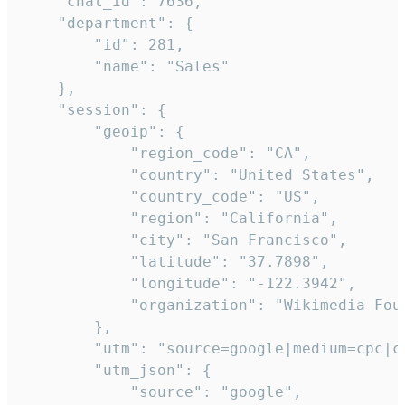
    "chat_id": 7636,

    "department": {

        "id": 281,

        "name": "Sales"

    },

    "session": {

        "geoip": {

            "region_code": "CA",

            "country": "United States",

            "country_code": "US",

            "region": "California",

            "city": "San Francisco",

            "latitude": "37.7898",

            "longitude": "-122.3942",

            "organization": "Wikimedia Foun
        },

        "utm": "source=google|medium=cpc|c
        "utm_json": {

            "source": "google",
