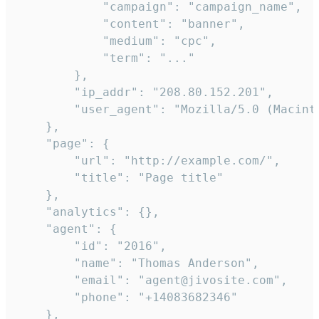
            "campaign": "campaign_name",

            "content": "banner",

            "medium": "cpc",

            "term": "..."

        },

        "ip_addr": "208.80.152.201",

        "user_agent": "Mozilla/5.0 (Macint
    },

    "page": {

        "url": "http://example.com/",

        "title": "Page title"

    },

    "analytics": {},

    "agent": {

        "id": "2016",

        "name": "Thomas Anderson",

        "email": "agent@jivosite.com",

        "phone": "+14083682346"

    },
