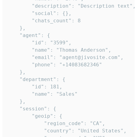
        "description": "Description text",

        "social": {},

        "chats_count": 8

    },

    "agent": {

        "id": "3599",

        "name": "Thomas Anderson",

        "email": "agent@jivosite.com",

        "phone": "+14083682346"

    },

    "department": {

        "id": 181,

        "name": "Sales"

    },

    "session": {

        "geoip": {

            "region_code": "CA",

            "country": "United States",
