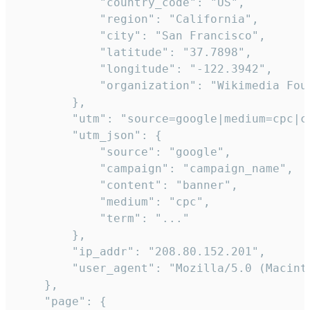
            "country_code": "US",

            "region": "California",

            "city": "San Francisco",

            "latitude": "37.7898",

            "longitude": "-122.3942",

            "organization": "Wikimedia Foun
        },

        "utm": "source=google|medium=cpc|c
        "utm_json": {

            "source": "google",

            "campaign": "campaign_name",

            "content": "banner",

            "medium": "cpc",

            "term": "..."

        },

        "ip_addr": "208.80.152.201",

        "user_agent": "Mozilla/5.0 (Macint
    },

    "page": {
