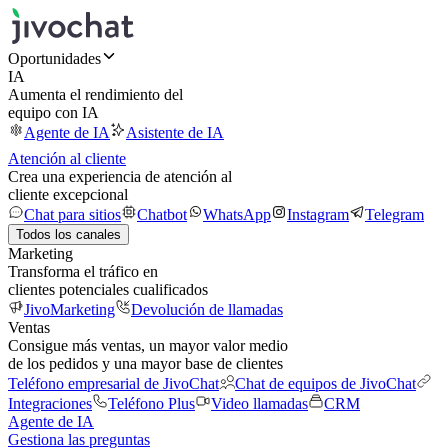
Oportunidades
IA
Aumenta el rendimiento del
equipo con IA
Agente de IA
Asistente de IA
Atención al cliente
Crea una experiencia de atención al
cliente excepcional
Chat para sitios
Chatbot
WhatsApp
Instagram
Telegram
Todos los canales
Marketing
Transforma el tráfico en
clientes potenciales cualificados
JivoMarketing
Devolución de llamadas
Ventas
Consigue más ventas, un mayor valor medio
de los pedidos y una mayor base de clientes
Teléfono empresarial de JivoChat
Chat de equipos de JivoChat
Integraciones
Teléfono Plus
Video llamadas
CRM
Agente de IA
Gestiona las preguntas