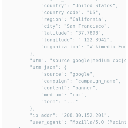
            "country": "United States",

            "country_code": "US",

            "region": "California",

            "city": "San Francisco",

            "latitude": "37.7898",

            "longitude": "-122.3942",

            "organization": "Wikimedia Foun
        },

        "utm": "source=google|medium=cpc|c
        "utm_json": {

            "source": "google",

            "campaign": "campaign_name",

            "content": "banner",

            "medium": "cpc",

            "term": "..."

        },

        "ip_addr": "208.80.152.201",

        "user_agent": "Mozilla/5.0 (Macint