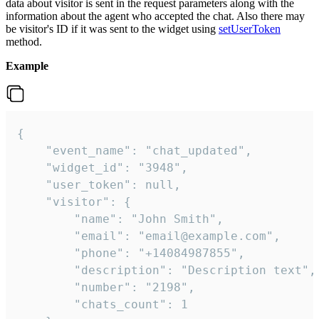
data about visitor is sent in the request parameters along with the
information about the agent who accepted the chat. Also there may
be visitor's ID if it was sent to the widget using
setUserToken
method.
Example
{

    "event_name": "chat_updated",

    "widget_id": "3948",

    "user_token": null,

    "visitor": {

        "name": "John Smith",

        "email": "email@example.com",

        "phone": "+14084987855",

        "description": "Description text",

        "number": "2198",

        "chats_count": 1
