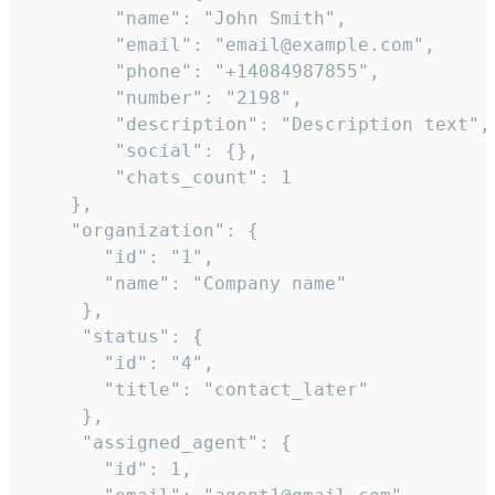
        "name": "John Smith",

        "email": "email@example.com",

        "phone": "+14084987855",

        "number": "2198",

        "description": "Description text",

        "social": {},

        "chats_count": 1

    },

    "organization": {

       "id": "1",

       "name": "Company name"

     },

     "status": {

       "id": "4",

       "title": "contact_later"

     },

     "assigned_agent": {

       "id": 1,
