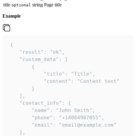
title
string
Page title
optional
Example
 {

    "result": "ok",

    "custom_data": [

        {

            "title": "Title",

            "content": "Content text"

        }

    ],

    "contact_info": {

        "name": "John Smith",

        "phone": "+14084987855",

        "email": "email@example.com"

    },
