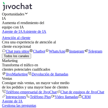
Oportunidades
IA
Aumenta el rendimiento del
equipo con IA
Agente de IA
Asistente de IA
Atención al cliente
Crea una experiencia de atención al
cliente excepcional
Chat para sitios
Chatbot
WhatsApp
Instagram
Telegram
Todos los canales
Marketing
Transforma el tráfico en
clientes potenciales cualificados
JivoMarketing
Devolución de llamadas
Ventas
Consigue más ventas, un mayor valor medio
de los pedidos y una mayor base de clientes
Teléfono empresarial de JivoChat
Chat de equipos de JivoChat
Integraciones
Teléfono Plus
Video llamadas
CRM
Agente de IA
Gestiona las preguntas