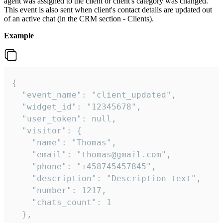
agent was assigned to the client or client's category was changed.
This event is also sent when client's contact details are updated out
of an active chat (in the CRM section - Clients).
Example
{

  "event_name": "client_updated",

  "widget_id": "12345678",

  "user_token": null,

  "visitor": {

    "name": "Thomas",

    "email": "thomas@gmail.com",

    "phone": "+458745457845",

    "description": "Description text",

    "number": 1217,

    "chats_count": 1

  },
