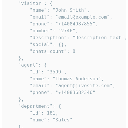
    "visitor": {

        "name": "John Smith",

        "email": "email@example.com",

        "phone": "+14084987855",

        "number": "2746",

        "description": "Description text",

        "social": {},

        "chats_count": 8

    },

    "agent": {

        "id": "3599",

        "name": "Thomas Anderson",

        "email": "agent@jivosite.com",

        "phone": "+14083682346"

    },

    "department": {

        "id": 181,

        "name": "Sales"

    },
