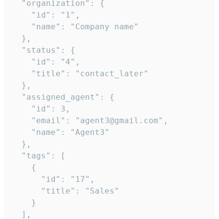
  "organization": {

    "id": "1",

    "name": "Company name"

  },

  "status": {

    "id": "4",

    "title": "contact_later"

  },

  "assigned_agent": {

    "id": 3,

    "email": "agent3@gmail.com",

    "name": "Agent3"

  },

  "tags": [

    {

      "id": "17",

      "title": "Sales"

    }

  ],
