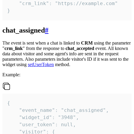
    "crm_link": "https://example.com"

}
chat_assigned
#
The event is sent when a chat is linked to
CRM
using the parameter
"
crm_link
" from the response to
chat_accepted
event. All known
data about visitor and some agent's info are sent in the request
parameters. Also parameters include visitor's ID if it was sent to the
widget using
setUserToken
method.
Example:
{

    "event_name": "chat_assigned",

    "widget_id": "3948",

    "user_token": null,

    "visitor": {
