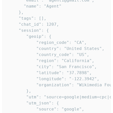
       "email": "agent1@gmail.com",

       "name": "Agent"

     },

     "tags": [],

     "chat_id": 1207,

     "session": {

        "geoip": {

            "region_code": "CA",

            "country": "United States",

            "country_code": "US",

            "region": "California",

            "city": "San Francisco",

            "latitude": "37.7898",

            "longitude": "-122.3942",

            "organization": "Wikimedia Foun
        },

        "utm": "source=google|medium=cpc|c
        "utm_json": {

            "source": "google",
