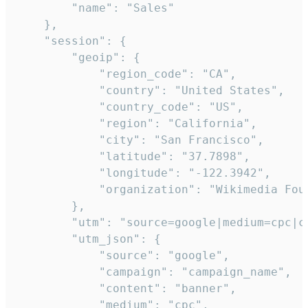
        "name": "Sales"

    },

    "session": {

        "geoip": {

            "region_code": "CA",

            "country": "United States",

            "country_code": "US",

            "region": "California",

            "city": "San Francisco",

            "latitude": "37.7898",

            "longitude": "-122.3942",

            "organization": "Wikimedia Foun
        },

        "utm": "source=google|medium=cpc|c
        "utm_json": {

            "source": "google",

            "campaign": "campaign_name",

            "content": "banner",

            "medium": "cpc",
