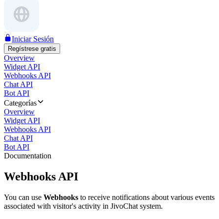
Iniciar Sesión
Regístrese gratis
Overview
Widget API
Webhooks API
Chat API
Bot API
Categorías
Overview
Widget API
Webhooks API
Chat API
Bot API
Documentation
Webhooks API
You can use
Webhooks
to receive notifications about various events
associated with visitor's activity in JivoChat system.