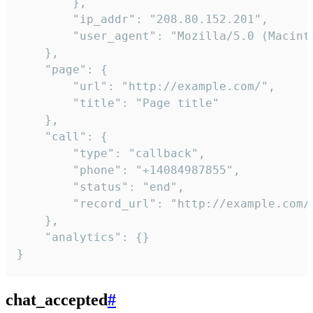
        },

        "ip_addr": "208.80.152.201",

        "user_agent": "Mozilla/5.0 (Macint
    },

    "page": {

        "url": "http://example.com/",

        "title": "Page title"

    },

    "call": {

        "type": "callback",

        "phone": "+14084987855",

        "status": "end",

        "record_url": "http://example.com/r
    },

    "analytics": {}

}
chat_accepted
#