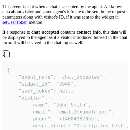
This event is sent when a chat is accepted by the agent. All known
data about visitor and some agent's info are to be sent in the request
parameters along with visitor's ID, if it was sent to the widget in
setUserToken
method.
If a response to
chat_accepted
contains
contact_info
, this data will
be displayed to the agent as if a visitor introduced himself in the chat
form. It will be saved in the chat log as well.
{

    "event_name": "chat_accepted",

    "widget_id": "3948",

    "user_token": null,

    "visitor": {

        "name": "John Smith",

        "email": "email@example.com",

        "phone": "+14084987855",

        "description": "Description text",
