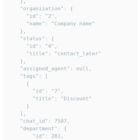
    },

    "organization": {

      "id": "2",

      "name": "Company name"

    },

    "status": {

      "id": "4",

      "title": "contact_later"

    },

    "assigned_agent": null,

    "tags": [

      {

        "id": "7",

        "title": "Discount"

      }

    ],

    "chat_id": 7507,

    "department": {

        "id": 281,
