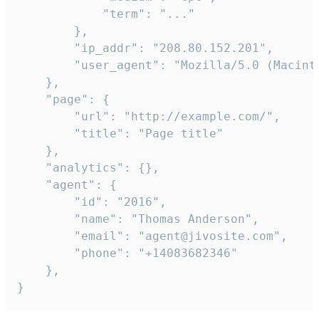
            "term": "..."

        },

        "ip_addr": "208.80.152.201",

        "user_agent": "Mozilla/5.0 (Macint
    },

    "page": {

        "url": "http://example.com/",

        "title": "Page title"

    },

    "analytics": {},

    "agent": {

        "id": "2016",

        "name": "Thomas Anderson",

        "email": "agent@jivosite.com",

        "phone": "+14083682346"

    },

}