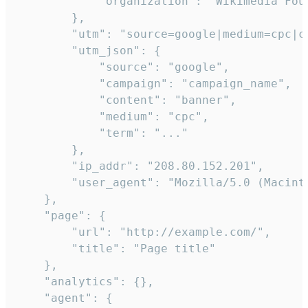
            "organization": "Wikimedia Foun
        },

        "utm": "source=google|medium=cpc|c
        "utm_json": {

            "source": "google",

            "campaign": "campaign_name",

            "content": "banner",

            "medium": "cpc",

            "term": "..."

        },

        "ip_addr": "208.80.152.201",

        "user_agent": "Mozilla/5.0 (Macint
    },

    "page": {

        "url": "http://example.com/",

        "title": "Page title"

    },

    "analytics": {},

    "agent": {
