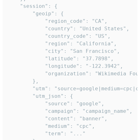
    "session": {

        "geoip": {

            "region_code": "CA",

            "country": "United States",

            "country_code": "US",

            "region": "California",

            "city": "San Francisco",

            "latitude": "37.7898",

            "longitude": "-122.3942",

            "organization": "Wikimedia Foun
        },

        "utm": "source=google|medium=cpc|c
        "utm_json": {

            "source": "google",

            "campaign": "campaign_name",

            "content": "banner",

            "medium": "cpc",

            "term": "..."
