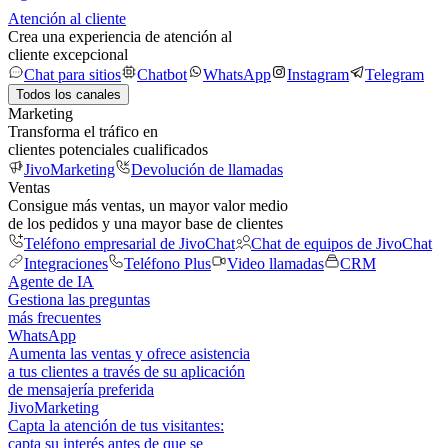
Atención al cliente
Crea una experiencia de atención al
cliente excepcional
Chat para sitios
Chatbot
WhatsApp
Instagram
Telegram
Todos los canales
Marketing
Transforma el tráfico en
clientes potenciales cualificados
JivoMarketing
Devolución de llamadas
Ventas
Consigue más ventas, un mayor valor medio
de los pedidos y una mayor base de clientes
Teléfono empresarial de JivoChat
Chat de equipos de JivoChat
Integraciones
Teléfono Plus
Video llamadas
CRM
Agente de IA
Gestiona las preguntas
más frecuentes
WhatsApp
Aumenta las ventas y ofrece asistencia
a tus clientes a través de su aplicación
de mensajería preferida
JivoMarketing
Capta la atención de tus visitantes:
capta su interés antes de que se