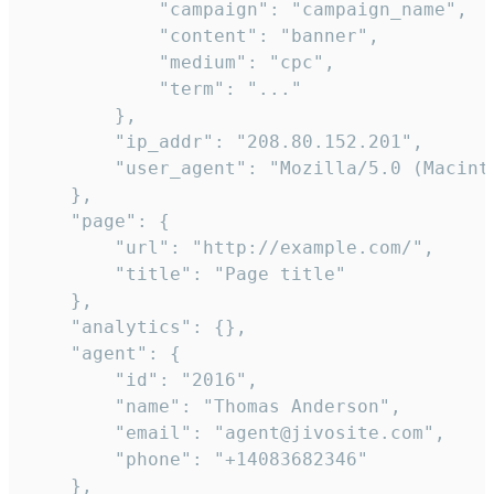
            "campaign": "campaign_name",

            "content": "banner",

            "medium": "cpc",

            "term": "..."

        },

        "ip_addr": "208.80.152.201",

        "user_agent": "Mozilla/5.0 (Macint
    },

    "page": {

        "url": "http://example.com/",

        "title": "Page title"

    },

    "analytics": {},

    "agent": {

        "id": "2016",

        "name": "Thomas Anderson",

        "email": "agent@jivosite.com",

        "phone": "+14083682346"

    },
