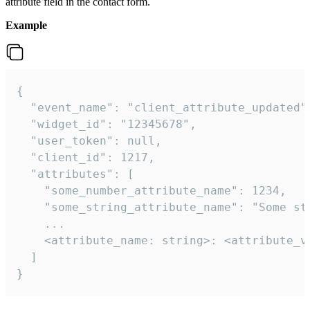
attribute field in the contact form.
Example
{

  "event_name": "client_attribute_updated",
  "widget_id": "12345678",

  "user_token": null,

  "client_id": 1217,

  "attributes": [

    "some_number_attribute_name": 1234,

    "some_string_attribute_name": "Some str
    ...

    <attribute_name: string>: <attribute_va
  ]

}