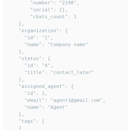
        "number": "2198",

        "social": {},

        "chats_count": 1

    },

    "organization": {

      "id": "1",

      "name": "Company name"

    },

    "status": {

      "id": "4",

      "title": "contact_later"

    },

    "assigned_agent": {

      "id": 1,

      "email": "agent1@gmail.com",

      "name": "Agent"

    },

    "tags": [

    {
