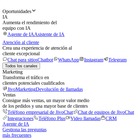
Oportunidades
IA
Aumenta el rendimiento del
equipo con IA
Agente de IA
Asistente de IA
Atención al cliente
Crea una experiencia de atención al
cliente excepcional
Chat para sitios
Chatbot
WhatsApp
Instagram
Telegram
Todos los canales
Marketing
Transforma el tráfico en
clientes potenciales cualificados
JivoMarketing
Devolución de llamadas
Ventas
Consigue más ventas, un mayor valor medio
de los pedidos y una mayor base de clientes
Teléfono empresarial de JivoChat
Chat de equipos de JivoChat
Integraciones
Teléfono Plus
Video llamadas
CRM
Agente de IA
Gestiona las preguntas
más frecuentes