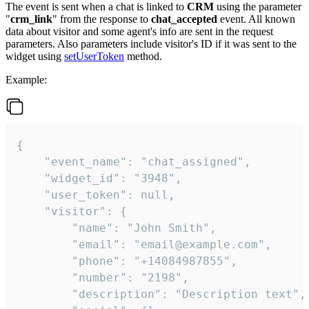
The event is sent when a chat is linked to
CRM
using the parameter
"
crm_link
" from the response to
chat_accepted
event. All known
data about visitor and some agent's info are sent in the request
parameters. Also parameters include visitor's ID if it was sent to the
widget using
setUserToken
method.
Example:
{

    "event_name": "chat_assigned",

    "widget_id": "3948",

    "user_token": null,

    "visitor": {

        "name": "John Smith",

        "email": "email@example.com",

        "phone": "+14084987855",

        "number": "2198",

        "description": "Description text",
