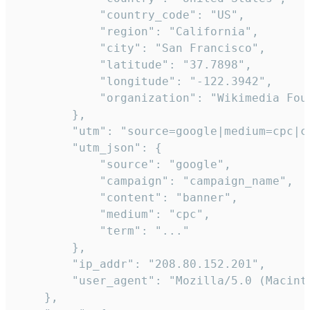
            "country_code": "US",

            "region": "California",

            "city": "San Francisco",

            "latitude": "37.7898",

            "longitude": "-122.3942",

            "organization": "Wikimedia Foun
        },

        "utm": "source=google|medium=cpc|c
        "utm_json": {

            "source": "google",

            "campaign": "campaign_name",

            "content": "banner",

            "medium": "cpc",

            "term": "..."

        },

        "ip_addr": "208.80.152.201",

        "user_agent": "Mozilla/5.0 (Macint
    },
