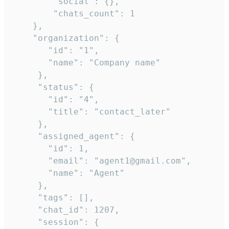
        "social": {},

        "chats_count": 1

    },

    "organization": {

       "id": "1",

       "name": "Company name"

     },

     "status": {

       "id": "4",

       "title": "contact_later"

     },

     "assigned_agent": {

       "id": 1,

       "email": "agent1@gmail.com",

       "name": "Agent"

     },

     "tags": [],

     "chat_id": 1207,

     "session": {
