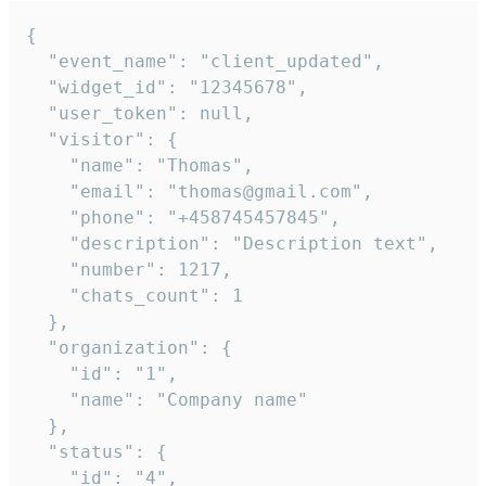
{

  "event_name": "client_updated",

  "widget_id": "12345678",

  "user_token": null,

  "visitor": {

    "name": "Thomas",

    "email": "thomas@gmail.com",

    "phone": "+458745457845",

    "description": "Description text",

    "number": 1217,

    "chats_count": 1

  },

  "organization": {

    "id": "1",

    "name": "Company name"

  },

  "status": {

    "id": "4",
