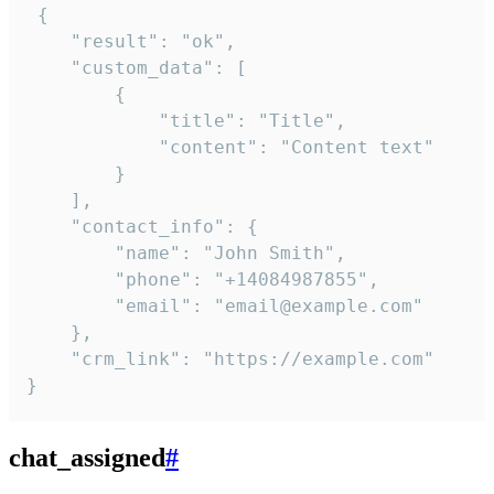
 {

    "result": "ok",

    "custom_data": [

        {

            "title": "Title",

            "content": "Content text"

        }

    ],

    "contact_info": {

        "name": "John Smith",

        "phone": "+14084987855",

        "email": "email@example.com"

    },

    "crm_link": "https://example.com"

}
chat_assigned
#