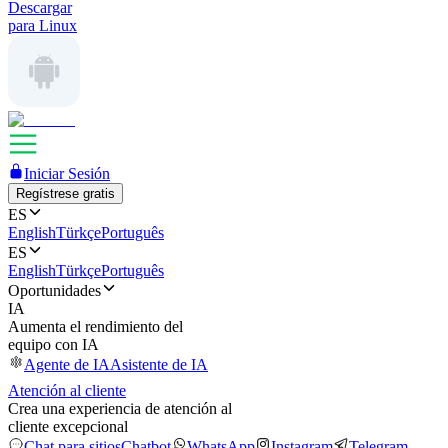
Descargar
para Linux
Iniciar Sesión
Regístrese gratis
ES
English
Türkçe
Português
ES
English
Türkçe
Português
Oportunidades
IA
Aumenta el rendimiento del
equipo con IA
Agente de IA
Asistente de IA
Atención al cliente
Crea una experiencia de atención al
cliente excepcional
Chat para sitios
Chatbot
WhatsApp
Instagram
Telegram