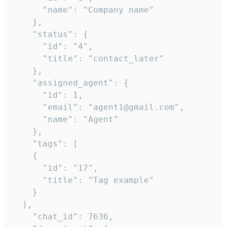
      "name": "Company name"

    },

    "status": {

      "id": "4",

      "title": "contact_later"

    },

    "assigned_agent": {

      "id": 1,

      "email": "agent1@gmail.com",

      "name": "Agent"

    },

    "tags": [

    {

      "id": "17",

      "title": "Tag example"

    }

  ],

    "chat_id": 7636,
