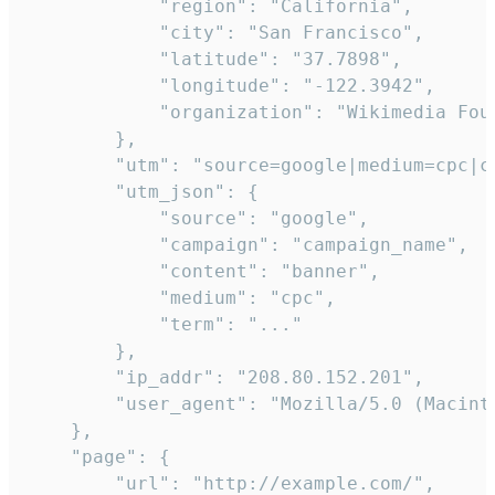
            "region": "California",

            "city": "San Francisco",

            "latitude": "37.7898",

            "longitude": "-122.3942",

            "organization": "Wikimedia Foun
        },

        "utm": "source=google|medium=cpc|c
        "utm_json": {

            "source": "google",

            "campaign": "campaign_name",

            "content": "banner",

            "medium": "cpc",

            "term": "..."

        },

        "ip_addr": "208.80.152.201",

        "user_agent": "Mozilla/5.0 (Macint
    },

    "page": {

        "url": "http://example.com/",
