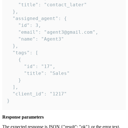
    "title": "contact_later"

  },

  "assigned_agent": {

    "id": 3,

    "email": "agent3@gmail.com",

    "name": "Agent3"

  },

  "tags": [

    {

      "id": "17",

      "title": "Sales"

    }

  ],

  "client_id": "1217"

}
Response parameters
The expected response is JSON {"result": "ok"} or the error text.