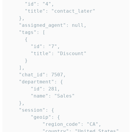
      "id": "4",

      "title": "contact_later"

    },

    "assigned_agent": null,

    "tags": [

      {

        "id": "7",

        "title": "Discount"

      }

    ],

    "chat_id": 7507,

    "department": {

        "id": 281,

        "name": "Sales"

    },

    "session": {

        "geoip": {

            "region_code": "CA",

            "country": "United States",
