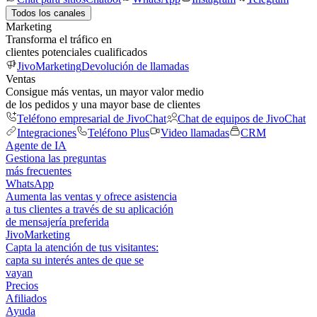
Todos los canales
Marketing
Transforma el tráfico en
clientes potenciales cualificados
JivoMarketing
Devolución de llamadas
Ventas
Consigue más ventas, un mayor valor medio
de los pedidos y una mayor base de clientes
Teléfono empresarial de JivoChat
Chat de equipos de JivoChat
Integraciones
Teléfono Plus
Video llamadas
CRM
Agente de IA
Gestiona las preguntas
más frecuentes
WhatsApp
Aumenta las ventas y ofrece asistencia
a tus clientes a través de su aplicación
de mensajería preferida
JivoMarketing
Capta la atención de tus visitantes:
capta su interés antes de que se
vayan
Precios
Afiliados
Ayuda