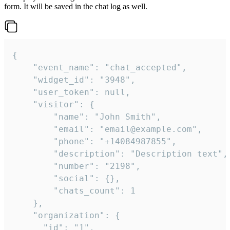
form. It will be saved in the chat log as well.
{

    "event_name": "chat_accepted",

    "widget_id": "3948",

    "user_token": null,

    "visitor": {

        "name": "John Smith",

        "email": "email@example.com",

        "phone": "+14084987855",

        "description": "Description text",

        "number": "2198",

        "social": {},

        "chats_count": 1

    },

    "organization": {

      "id": "1",
