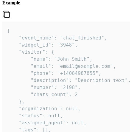
Example
{

    "event_name": "chat_finished",

    "widget_id": "3948",

    "visitor": {

        "name": "John Smith",

        "email": "email@example.com",

        "phone": "+14084987855",

        "description": "Description text",

        "number": "2198",

        "chats_count": 2

    },

    "organization": null,

    "status": null,

    "assigned_agent": null,

    "tags": [],
