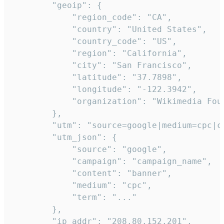
        "geoip": {

            "region_code": "CA",

            "country": "United States",

            "country_code": "US",

            "region": "California",

            "city": "San Francisco",

            "latitude": "37.7898",

            "longitude": "-122.3942",

            "organization": "Wikimedia Foun
        },

        "utm": "source=google|medium=cpc|c
        "utm_json": {

            "source": "google",

            "campaign": "campaign_name",

            "content": "banner",

            "medium": "cpc",

            "term": "..."

        },

        "ip_addr": "208.80.152.201",
