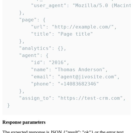
        "user_agent": "Mozilla/5.0 (Macint
    },

    "page": {

        "url": "http://example.com/",

        "title": "Page title"

    },

    "analytics": {},

    "agent": {

        "id": "2016",

        "name": "Thomas Anderson",

        "email": "agent@jivosite.com",

        "phone": "+14083682346"

    },

    "assign_to": "https://test-crm.com",

}
Response parameters
The expected response is JSON {"result": "ok"} or the error text.