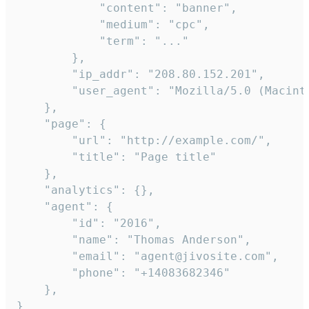
            "content": "banner",

            "medium": "cpc",

            "term": "..."

        },

        "ip_addr": "208.80.152.201",

        "user_agent": "Mozilla/5.0 (Macint
    },

    "page": {

        "url": "http://example.com/",

        "title": "Page title"

    },

    "analytics": {},

    "agent": {

        "id": "2016",

        "name": "Thomas Anderson",

        "email": "agent@jivosite.com",

        "phone": "+14083682346"

    },

}