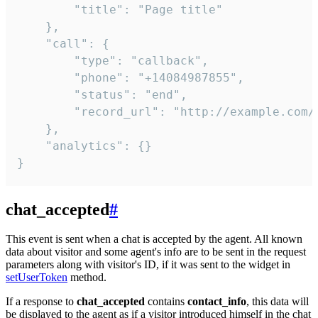
        "title": "Page title"

    },

    "call": {

        "type": "callback",

        "phone": "+14084987855",

        "status": "end",

        "record_url": "http://example.com/r
    },

    "analytics": {}

}
chat_accepted
#
This event is sent when a chat is accepted by the agent. All known
data about visitor and some agent's info are to be sent in the request
parameters along with visitor's ID, if it was sent to the widget in
setUserToken
method.
If a response to
chat_accepted
contains
contact_info
, this data will
be displayed to the agent as if a visitor introduced himself in the chat