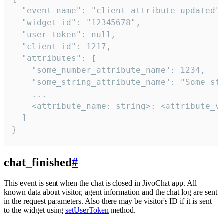
  "event_name": "client_attribute_updated",
  "widget_id": "12345678",

  "user_token": null,

  "client_id": 1217,

  "attributes": [

    "some_number_attribute_name": 1234,

    "some_string_attribute_name": "Some str
    ...

    <attribute_name: string>: <attribute_va
  ]

}
chat_finished
#
This event is sent when the chat is closed in JivoChat app. All
known data about visitor, agent information and the chat log are sent
in the request parameters. Also there may be visitor's ID if it is sent
to the widget using
setUserToken
method.