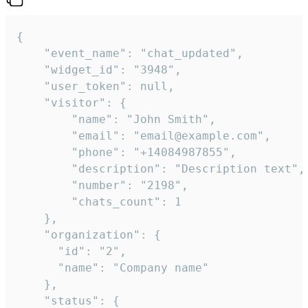
{

    "event_name": "chat_updated",

    "widget_id": "3948",

    "user_token": null,

    "visitor": {

        "name": "John Smith",

        "email": "email@example.com",

        "phone": "+14084987855",

        "description": "Description text",

        "number": "2198",

        "chats_count": 1

    },

    "organization": {

      "id": "2",

      "name": "Company name"

    },

    "status": {
