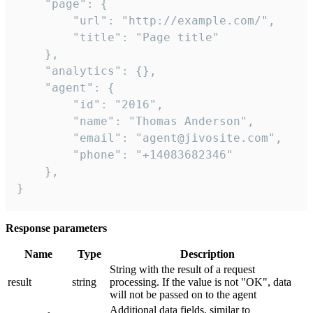
    "page": {

        "url": "http://example.com/",

        "title": "Page title"

    },

    "analytics": {},

    "agent": {

        "id": "2016",

        "name": "Thomas Anderson",

        "email": "agent@jivosite.com",

        "phone": "+14083682346"

    },

}
Response parameters
Name
Type
Description
String with the result of a request
result
string
processing. If the value is not "OK", data
will not be passed on to the agent
Additional data fields, similar to