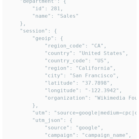
    "department": {

        "id": 281,

        "name": "Sales"

    },

    "session": {

        "geoip": {

            "region_code": "CA",

            "country": "United States",

            "country_code": "US",

            "region": "California",

            "city": "San Francisco",

            "latitude": "37.7898",

            "longitude": "-122.3942",

            "organization": "Wikimedia Foun
        },

        "utm": "source=google|medium=cpc|c
        "utm_json": {

            "source": "google",

            "campaign": "campaign_name",
