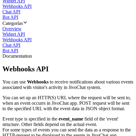
Widget API
Webhooks API
Chat API
Bot API
Categorías
Overview
Widget API
Webhooks API
Chat API
Bot API
Documentation
Webhooks API
You can use
Webhooks
to receive notifications about various events
associated with visitor's activity in JivoChat system.
You can set up an HTTP(S) URL where the request will be sent to,
when an event occurrs in JivoChat app. POST request will be sent
to the specified URL with the event data in JSON object format.
Event type is specified in the
event_name
field of the 'event'
structure. Other fields depend on the actual event.
For some types of events you can send the data as a response to the
HTTP-request to be displayed to the agents in JivoChat app.