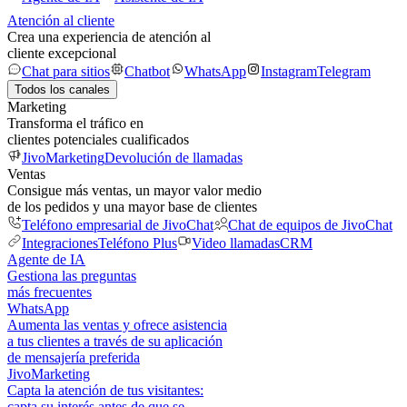
Atención al cliente
Crea una experiencia de atención al
cliente excepcional
Chat para sitios
Chatbot
WhatsApp
Instagram
Telegram
Todos los canales
Marketing
Transforma el tráfico en
clientes potenciales cualificados
JivoMarketing
Devolución de llamadas
Ventas
Consigue más ventas, un mayor valor medio
de los pedidos y una mayor base de clientes
Teléfono empresarial de JivoChat
Chat de equipos de JivoChat
Integraciones
Teléfono Plus
Video llamadas
CRM
Agente de IA
Gestiona las preguntas
más frecuentes
WhatsApp
Aumenta las ventas y ofrece asistencia
a tus clientes a través de su aplicación
de mensajería preferida
JivoMarketing
Capta la atención de tus visitantes:
capta su interés antes de que se