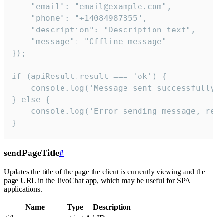
    "email": "email@example.com",

    "phone": "+14084987855",

    "description": "Description text",

    "message": "Offline message"

});

if (apiResult.result === 'ok') {

    console.log('Message sent successfully'
} else {

    console.log('Error sending message, rea
}
sendPageTitle
#
Updates the title of the page the client is currently viewing and the
page URL in the JivoChat app, which may be useful for SPA
applications.
Name
Type
Description