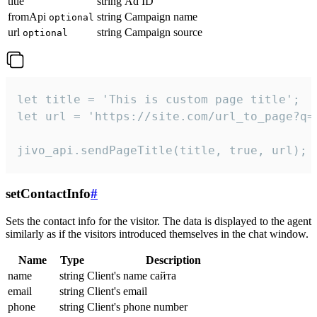
title
string
Ad ID
fromApi
string
Campaign name
optional
url
string
Campaign source
optional
let title = 'This is custom page title';

let url = 'https://site.com/url_to_page?q=p
jivo_api.sendPageTitle(title, true, url);
setContactInfo
#
Sets the contact info for the visitor. The data is displayed to the agent
similarly as if the visitors introduced themselves in the chat window.
Name
Type
Description
name
string
Client's name сайта
email
string
Client's email
phone
string
Client's phone number