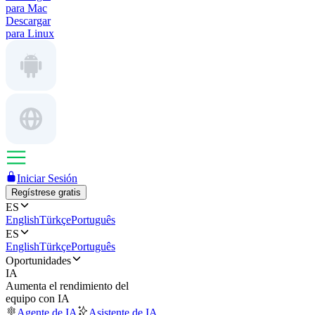
para Mac
Descargar
para Linux
Iniciar Sesión
Regístrese gratis
ES
English
Türkçe
Português
ES
English
Türkçe
Português
Oportunidades
IA
Aumenta el rendimiento del
equipo con IA
Agente de IA
Asistente de IA