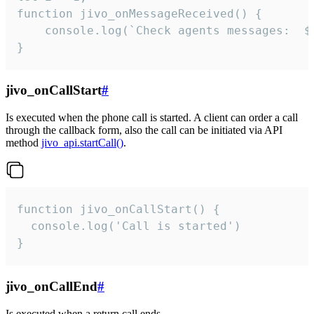
function jivo_onMessageReceived() {

	console.log(`Check agents messages:  ${i++}`)

}
jivo_onCallStart
#
Is executed when the phone call is started. A client can order a call
through the callback form, also the call can be initiated via API
method
jivo_api.startCall()
.
function jivo_onCallStart() {

  console.log('Call is started')

}
jivo_onCallEnd
#
Is executed when a return call ends.