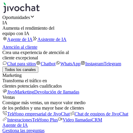
Oportunidades
IA
Aumenta el rendimiento del
equipo con IA
Agente de IA
Asistente de IA
Atención al cliente
Crea una experiencia de atención al
cliente excepcional
Chat para sitios
Chatbot
WhatsApp
Instagram
Telegram
Todos los canales
Marketing
Transforma el tráfico en
clientes potenciales cualificados
JivoMarketing
Devolución de llamadas
Ventas
Consigue más ventas, un mayor valor medio
de los pedidos y una mayor base de clientes
Teléfono empresarial de JivoChat
Chat de equipos de JivoChat
Integraciones
Teléfono Plus
Video llamadas
CRM
Agente de IA
Gestiona las preguntas