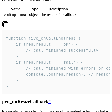
Name
Type
Description
result
object
The result of a callback
optional
function jivo_onCallEnd(res) {

    if (res.result == 'ok') {

        // call finished successfully

    }

    if (res.result == 'fail') {

        // call finished with errors or can
        console.log(res.reason); // reason 
    }

}
jivo_onResizeCallback
#
Is executed at any change in the size of the widget: when the chat is