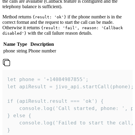
the calls are available (Callback feature is configured and the
telephony balance is sufficient).
Method returns
if the phone number is in the
{result: 'ok'}
correct format and the request to start the call can be made.
Otherwise it returns
{result: 'fail', reason: 'Callback
with the call failure reason details.
disabled'}
Name
Type
Description
phone
string
Phone number
let phone = '+14084987855';

let apiResult = jivo_api.startCall(phone);

if (apiResult.result === 'ok') {

    console.log('Call started, phone: ', ph
} else {

    console.log('Failed to start the call,
}