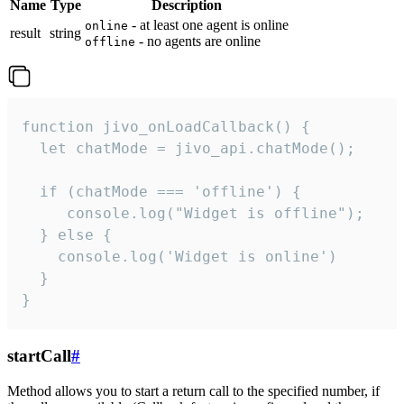
Name
Type
Description
- at least one agent is online
online
result
string
- no agents are online
offline
function jivo_onLoadCallback() {

  let chatMode = jivo_api.chatMode();

  if (chatMode === 'offline') {

     console.log("Widget is offline");

  } else {

    console.log('Widget is online')

  }

}
startCall
#
Method allows you to start a return call to the specified number, if