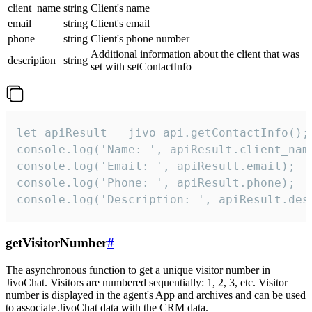
client_name
string
Client's name
email
string
Client's email
phone
string
Client's phone number
Additional information about the client that was
description
string
set with setContactInfo
let apiResult = jivo_api.getContactInfo();

console.log('Name: ', apiResult.client_name
console.log('Email: ', apiResult.email);

console.log('Phone: ', apiResult.phone);

console.log('Description: ', apiResult.des
getVisitorNumber
#
The asynchronous function to get a unique visitor number in
JivoChat. Visitors are numbered sequentially: 1, 2, 3, etc. Visitor
number is displayed in the agent's App and archives and can be used
to associate JivoChat data with the CRM data.