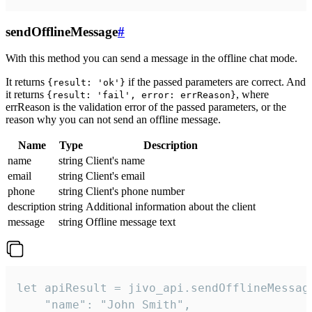
sendOfflineMessage
#
With this method you can send a message in the offline chat mode.
It returns
if the passed parameters are correct. And
{result: 'ok'}
it returns
, where
{result: 'fail', error: errReason}
errReason is the validation error of the passed parameters, or the
reason why you can not send an offline message.
Name
Type
Description
name
string
Client's name
email
string
Client's email
phone
string
Client's phone number
description
string
Additional information about the client
message
string
Offline message text
let apiResult = jivo_api.sendOfflineMessage
    "name": "John Smith",
