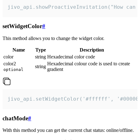
jivo_api.showProactiveInvitation("How can 
setWidgetColor
#
This method allows you to change the widget color.
Name
Type
Description
color
string
Hexadecimal color code
color2
Hexadecimal colour code is used to create
string
gradient
optional
jivo_api.setWidgetColor('#ffffff', '#00000
chatMode
#
With this method you can get the current chat status: online/offline.