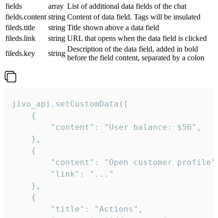
fields
array
List of additional data fields of the chat
fields.content
string
Content of data field. Tags will be insulated
fileds.title
string
Title shown above a data field
fileds.link
string
URL that opens when the data field is clicked
Description of the data field, added in bold
fileds.key
string
before the field content, separated by a colon
jivo_api.setCustomData([

    {

        "content": "User balance: $56",

    },

    {

        "content": "Open customer profile",
        "link": "..."

    },

    {

        "title": "Actions",
