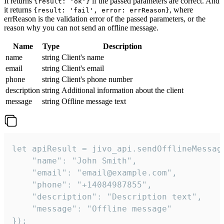
It returns
if the passed parameters are correct. And
{result: 'ok'}
it returns
, where
{result: 'fail', error: errReason}
errReason is the validation error of the passed parameters, or the
reason why you can not send an offline message.
Name
Type
Description
name
string
Client's name
email
string
Client's email
phone
string
Client's phone number
description
string
Additional information about the client
message
string
Offline message text
let apiResult = jivo_api.sendOfflineMessage
    "name": "John Smith",

    "email": "email@example.com",

    "phone": "+14084987855",

    "description": "Description text",

    "message": "Offline message"

});
