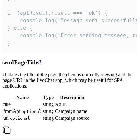
if (apiResult.result === 'ok') {

    console.log('Message sent successfully'
} else {

    console.log('Error sending message, rea
}
sendPageTitle
#
Updates the title of the page the client is currently viewing and the
page URL in the JivoChat app, which may be useful for SPA
applications.
Name
Type
Description
title
string
Ad ID
fromApi
string
Campaign name
optional
url
string
Campaign source
optional