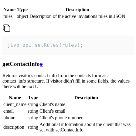
Name
Type
Description
rules
object
Description of the active invitations rules in JSON
jivo_api.setRules(rules);
getContactInfo
#
Returns visitor's contact info from the contacts form as a
contact_info structure. If visitor didn't fill in some fields, the values
there will be
.
null
Name
Type
Description
client_name
string
Client's name
email
string
Client's email
phone
string
Client's phone number
Additional information about the client that was
description
string
set with setContactInfo