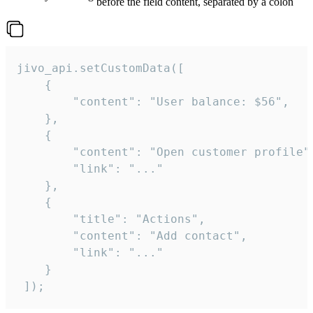
before the field content, separated by a colon
jivo_api.setCustomData([

    {

        "content": "User balance: $56",

    },

    {

        "content": "Open customer profile",
        "link": "..."

    },

    {

        "title": "Actions",

        "content": "Add contact",

        "link": "..."

    }

 ]);