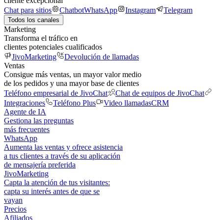
cliente excepcional
Chat para sitios
Chatbot
WhatsApp
Instagram
Telegram
Todos los canales
Marketing
Transforma el tráfico en
clientes potenciales cualificados
JivoMarketing
Devolución de llamadas
Ventas
Consigue más ventas, un mayor valor medio
de los pedidos y una mayor base de clientes
Teléfono empresarial de JivoChat
Chat de equipos de JivoChat
Integraciones
Teléfono Plus
Video llamadas
CRM
Agente de IA
Gestiona las preguntas
más frecuentes
WhatsApp
Aumenta las ventas y ofrece asistencia
a tus clientes a través de su aplicación
de mensajería preferida
JivoMarketing
Capta la atención de tus visitantes:
capta su interés antes de que se
vayan
Precios
Afiliados