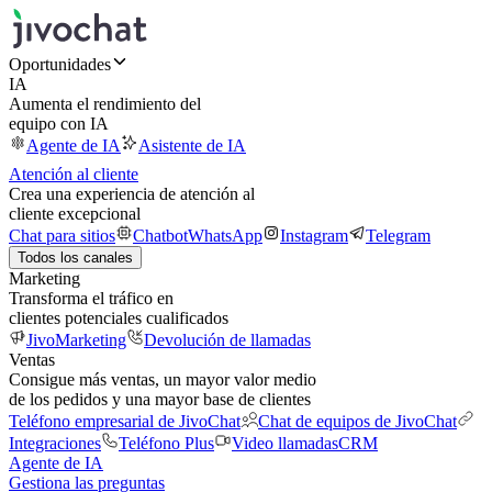
Oportunidades
IA
Aumenta el rendimiento del
equipo con IA
Agente de IA
Asistente de IA
Atención al cliente
Crea una experiencia de atención al
cliente excepcional
Chat para sitios
Chatbot
WhatsApp
Instagram
Telegram
Todos los canales
Marketing
Transforma el tráfico en
clientes potenciales cualificados
JivoMarketing
Devolución de llamadas
Ventas
Consigue más ventas, un mayor valor medio
de los pedidos y una mayor base de clientes
Teléfono empresarial de JivoChat
Chat de equipos de JivoChat
Integraciones
Teléfono Plus
Video llamadas
CRM
Agente de IA
Gestiona las preguntas