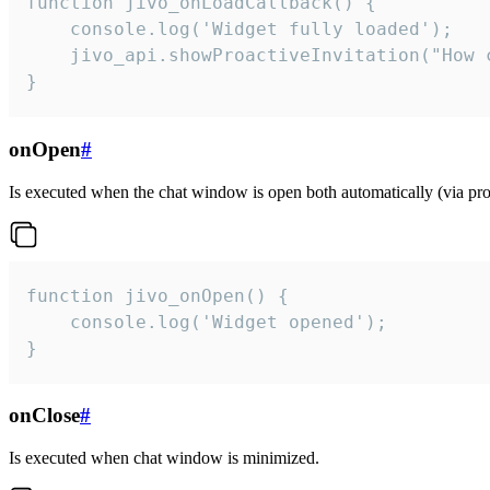
function jivo_onLoadCallback() {

    console.log('Widget fully loaded');

    jivo_api.showProactiveInvitation("How c
}
onOpen
#
Is executed when the chat window is open both automatically (via proa
function jivo_onOpen() {

    console.log('Widget opened');

}
onClose
#
Is executed when chat window is minimized.