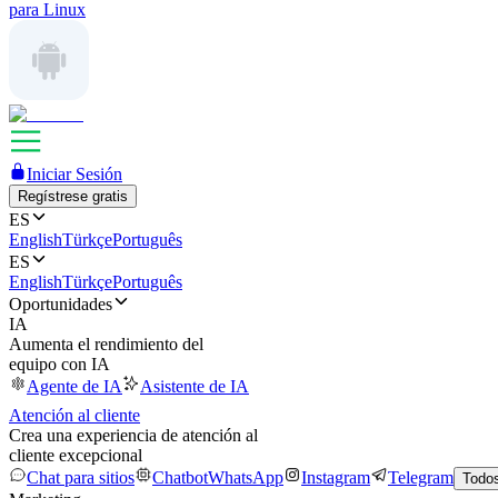
para Linux
Iniciar Sesión
Regístrese gratis
ES
English
Türkçe
Português
ES
English
Türkçe
Português
Oportunidades
IA
Aumenta el rendimiento del
equipo con IA
Agente de IA
Asistente de IA
Atención al cliente
Crea una experiencia de atención al
cliente excepcional
Chat para sitios
Chatbot
WhatsApp
Instagram
Telegram
Todos