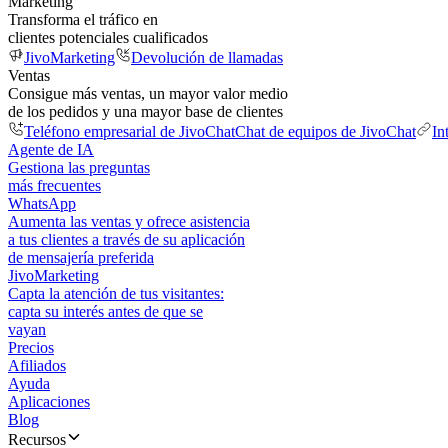
Marketing
Transforma el tráfico en
clientes potenciales cualificados
JivoMarketing
Devolución de llamadas
Ventas
Consigue más ventas, un mayor valor medio
de los pedidos y una mayor base de clientes
Teléfono empresarial de JivoChat
Chat de equipos de JivoChat
In
Agente de IA
Gestiona las preguntas
más frecuentes
WhatsApp
Aumenta las ventas y ofrece asistencia
a tus clientes a través de su aplicación
de mensajería preferida
JivoMarketing
Capta la atención de tus visitantes:
capta su interés antes de que se
vayan
Precios
Afiliados
Ayuda
Aplicaciones
Blog
Recursos