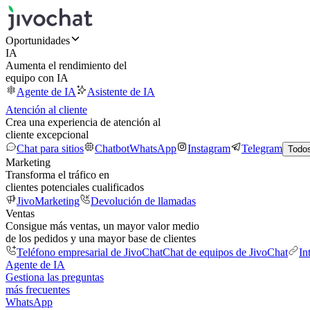
Oportunidades
IA
Aumenta el rendimiento del
equipo con IA
Agente de IA
Asistente de IA
Atención al cliente
Crea una experiencia de atención al
cliente excepcional
Chat para sitios
Chatbot
WhatsApp
Instagram
Telegram
Todos
Marketing
Transforma el tráfico en
clientes potenciales cualificados
JivoMarketing
Devolución de llamadas
Ventas
Consigue más ventas, un mayor valor medio
de los pedidos y una mayor base de clientes
Teléfono empresarial de JivoChat
Chat de equipos de JivoChat
In
Agente de IA
Gestiona las preguntas
más frecuentes
WhatsApp