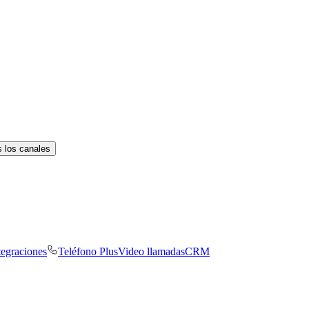
 los canales
tegraciones
Teléfono Plus
Video llamadas
CRM