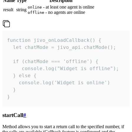
Name
Type
Description
- at least one agent is online
online
result
string
- no agents are online
offline
function jivo_onLoadCallback() {

  let chatMode = jivo_api.chatMode();

  if (chatMode === 'offline') {

     console.log("Widget is offline");

  } else {

    console.log('Widget is online')

  }

}
startCall
#
Method allows you to start a return call to the specified number, if
the calls are available (Callback feature is configured and the