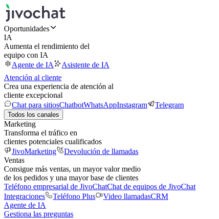
Oportunidades
IA
Aumenta el rendimiento del
equipo con IA
Agente de IA
Asistente de IA
Atención al cliente
Crea una experiencia de atención al
cliente excepcional
Chat para sitios
Chatbot
WhatsApp
Instagram
Telegram
Todos los canales
Marketing
Transforma el tráfico en
clientes potenciales cualificados
JivoMarketing
Devolución de llamadas
Ventas
Consigue más ventas, un mayor valor medio
de los pedidos y una mayor base de clientes
Teléfono empresarial de JivoChat
Chat de equipos de JivoChat
Integraciones
Teléfono Plus
Video llamadas
CRM
Agente de IA
Gestiona las preguntas