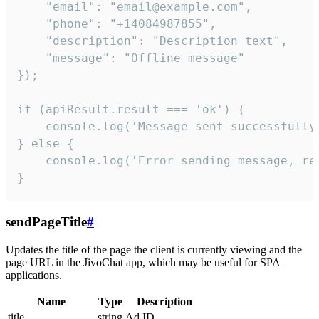
    "email": "email@example.com",

    "phone": "+14084987855",

    "description": "Description text",

    "message": "Offline message"

});

if (apiResult.result === 'ok') {

    console.log('Message sent successfully'
} else {

    console.log('Error sending message, rea
}
sendPageTitle
#
Updates the title of the page the client is currently viewing and the
page URL in the JivoChat app, which may be useful for SPA
applications.
Name
Type
Description
title
string
Ad ID