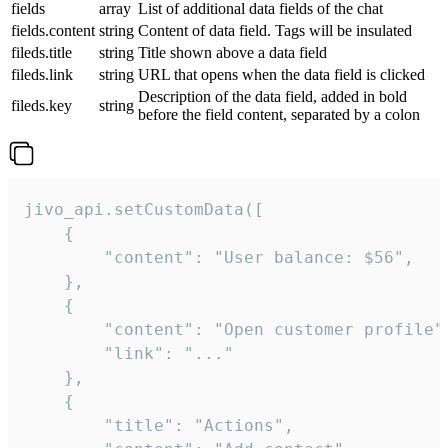
fields
array
List of additional data fields of the chat
fields.content
string
Content of data field. Tags will be insulated
fileds.title
string
Title shown above a data field
fileds.link
string
URL that opens when the data field is clicked
Description of the data field, added in bold
fileds.key
string
before the field content, separated by a colon
jivo_api.setCustomData([

    {

        "content": "User balance: $56",

    },

    {

        "content": "Open customer profile",
        "link": "..."

    },

    {

        "title": "Actions",
