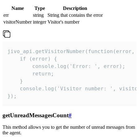
Name
Type
Description
err
string
String that contains the error
visitorNumber
integer
Visitor's number
jivo_api.getVisitorNumber(function(error, v
    if (error) {

        console.log('Error: ', error);

        return;

    }  

    console.log('Visitor number: ', visitor
});
getUnreadMessagesCount
#
This method allows you to get the number of unread messages from
the agent.