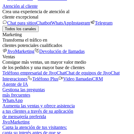
Atención al cliente
Crea una experiencia de atención al
cliente excepcional
Chat para sitios
Chatbot
WhatsApp
Instagram
Telegram
Todos los canales
Marketing
Transforma el tráfico en
clientes potenciales cualificados
JivoMarketing
Devolución de llamadas
Ventas
Consigue más ventas, un mayor valor medio
de los pedidos y una mayor base de clientes
Teléfono empresarial de JivoChat
Chat de equipos de JivoChat
Integraciones
Teléfono Plus
Video llamadas
CRM
Agente de IA
Gestiona las preguntas
más frecuentes
WhatsApp
Aumenta las ventas y ofrece asistencia
a tus clientes a través de su aplicación
de mensajería preferida
JivoMarketing
Capta la atención de tus visitantes:
capta su interés antes de que se