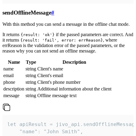
sendOfflineMessage
#
With this method you can send a message in the offline chat mode.
It returns
if the passed parameters are correct. And
{result: 'ok'}
it returns
, where
{result: 'fail', error: errReason}
errReason is the validation error of the passed parameters, or the
reason why you can not send an offline message.
Name
Type
Description
name
string
Client's name
email
string
Client's email
phone
string
Client's phone number
description
string
Additional information about the client
message
string
Offline message text
let apiResult = jivo_api.sendOfflineMessage
    "name": "John Smith",
