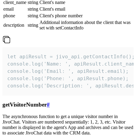
client_name
string
Client's name
email
string
Client's email
phone
string
Client's phone number
Additional information about the client that was
description
string
set with setContactInfo
let apiResult = jivo_api.getContactInfo();

console.log('Name: ', apiResult.client_name
console.log('Email: ', apiResult.email);

console.log('Phone: ', apiResult.phone);

console.log('Description: ', apiResult.des
getVisitorNumber
#
The asynchronous function to get a unique visitor number in
JivoChat. Visitors are numbered sequentially: 1, 2, 3, etc. Visitor
number is displayed in the agent's App and archives and can be used
to associate JivoChat data with the CRM data.