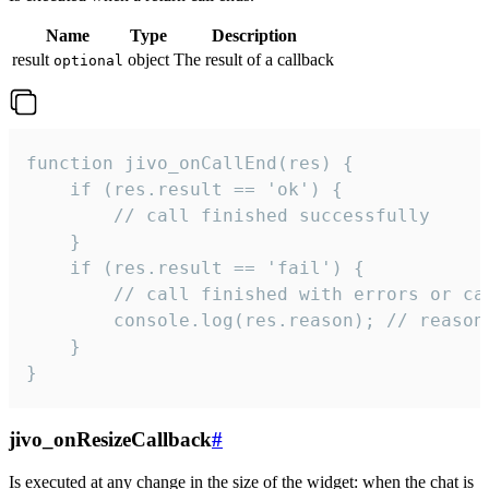
Name
Type
Description
result
object
The result of a callback
optional
function jivo_onCallEnd(res) {

    if (res.result == 'ok') {

        // call finished successfully

    }

    if (res.result == 'fail') {

        // call finished with errors or can
        console.log(res.reason); // reason 
    }

}
jivo_onResizeCallback
#
Is executed at any change in the size of the widget: when the chat is