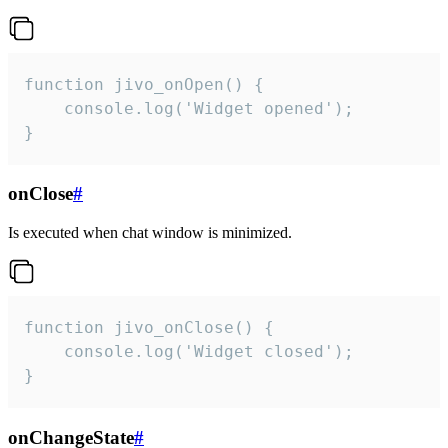
function jivo_onOpen() {

    console.log('Widget opened');

}
onClose
#
Is executed when chat window is minimized.
function jivo_onClose() {

    console.log('Widget closed');

}
onChangeState
#