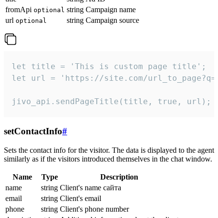
fromApi
string
Campaign name
optional
url
string
Campaign source
optional
let title = 'This is custom page title';

let url = 'https://site.com/url_to_page?q=p
jivo_api.sendPageTitle(title, true, url);
setContactInfo
#
Sets the contact info for the visitor. The data is displayed to the agent
similarly as if the visitors introduced themselves in the chat window.
Name
Type
Description
name
string
Client's name сайта
email
string
Client's email
phone
string
Client's phone number