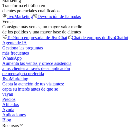
Marketing
Transforma el tráfico en
clientes potenciales cualificados
JivoMarketing
Devolución de llamadas
Ventas
Consigue más ventas, un mayor valor medio
de los pedidos y una mayor base de clientes
Teléfono empresarial de JivoChat
Chat de equipos de JivoChat
In
Agente de IA
Gestiona las preguntas
más frecuentes
WhatsApp
Aumenta las ventas y ofrece asistencia
a tus clientes a través de su aplicación
de mensajería preferida
JivoMarketing
Capta la atención de tus visitantes:
capta su interés antes de que se
vayan
Precios
Afiliados
Ayuda
Aplicaciones
Blog
Recursos