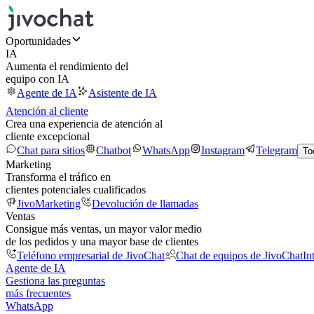
Oportunidades
IA
Aumenta el rendimiento del
equipo con IA
Agente de IA
Asistente de IA
Atención al cliente
Crea una experiencia de atención al
cliente excepcional
Chat para sitios
Chatbot
WhatsApp
Instagram
Telegram
To
Marketing
Transforma el tráfico en
clientes potenciales cualificados
JivoMarketing
Devolución de llamadas
Ventas
Consigue más ventas, un mayor valor medio
de los pedidos y una mayor base de clientes
Teléfono empresarial de JivoChat
Chat de equipos de JivoChat
In
Agente de IA
Gestiona las preguntas
más frecuentes
WhatsApp