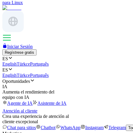
para Linux
Iniciar Sesión
Regístrese gratis
ES
English
Türkçe
Português
ES
English
Türkçe
Português
Oportunidades
IA
Aumenta el rendimiento del
equipo con IA
Agente de IA
Asistente de IA
Atención al cliente
Crea una experiencia de atención al
cliente excepcional
Chat para sitios
Chatbot
WhatsApp
Instagram
Telegram
To