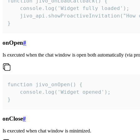
function jivo_onLoadCallback() {

    console.log('Widget fully loaded');

    jivo_api.showProactiveInvitation("How c
}
onOpen
#
Is executed when the chat window is open both automatically (via proa
function jivo_onOpen() {

    console.log('Widget opened');

}
onClose
#
Is executed when chat window is minimized.