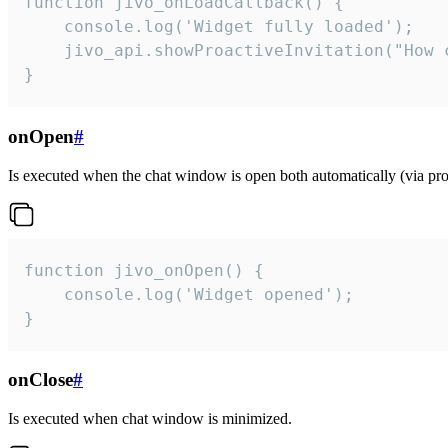
function jivo_onLoadCallback() {

    console.log('Widget fully loaded');

    jivo_api.showProactiveInvitation("How c
}
onOpen
#
Is executed when the chat window is open both automatically (via proa
function jivo_onOpen() {

    console.log('Widget opened');

}
onClose
#
Is executed when chat window is minimized.