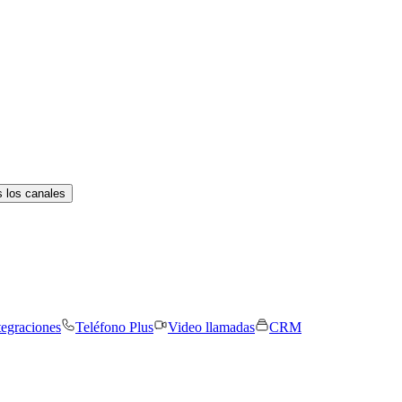
 los canales
tegraciones
Teléfono Plus
Video llamadas
CRM