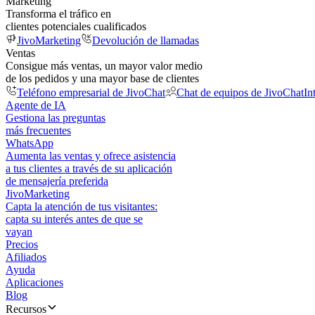
Marketing
Transforma el tráfico en
clientes potenciales cualificados
JivoMarketing
Devolución de llamadas
Ventas
Consigue más ventas, un mayor valor medio
de los pedidos y una mayor base de clientes
Teléfono empresarial de JivoChat
Chat de equipos de JivoChat
In
Agente de IA
Gestiona las preguntas
más frecuentes
WhatsApp
Aumenta las ventas y ofrece asistencia
a tus clientes a través de su aplicación
de mensajería preferida
JivoMarketing
Capta la atención de tus visitantes:
capta su interés antes de que se
vayan
Precios
Afiliados
Ayuda
Aplicaciones
Blog
Recursos