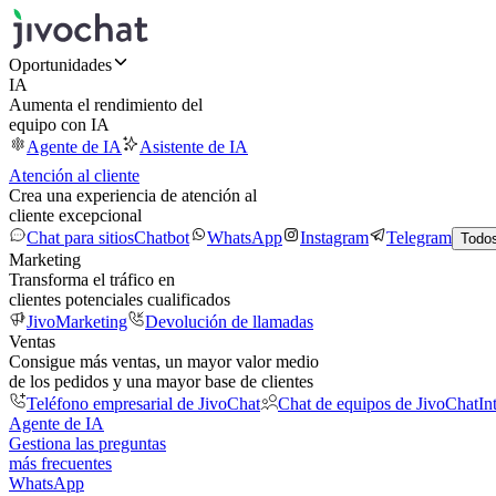
Oportunidades
IA
Aumenta el rendimiento del
equipo con IA
Agente de IA
Asistente de IA
Atención al cliente
Crea una experiencia de atención al
cliente excepcional
Chat para sitios
Chatbot
WhatsApp
Instagram
Telegram
Todos
Marketing
Transforma el tráfico en
clientes potenciales cualificados
JivoMarketing
Devolución de llamadas
Ventas
Consigue más ventas, un mayor valor medio
de los pedidos y una mayor base de clientes
Teléfono empresarial de JivoChat
Chat de equipos de JivoChat
In
Agente de IA
Gestiona las preguntas
más frecuentes
WhatsApp