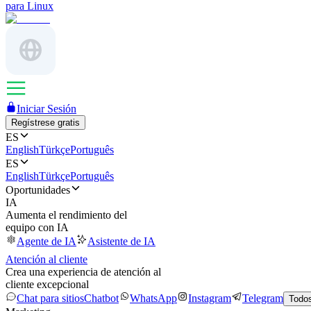
para Linux
Iniciar Sesión
Regístrese gratis
ES
English
Türkçe
Português
ES
English
Türkçe
Português
Oportunidades
IA
Aumenta el rendimiento del
equipo con IA
Agente de IA
Asistente de IA
Atención al cliente
Crea una experiencia de atención al
cliente excepcional
Chat para sitios
Chatbot
WhatsApp
Instagram
Telegram
Todos