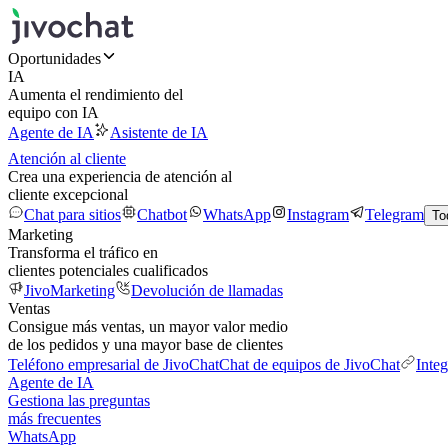
Oportunidades
IA
Aumenta el rendimiento del
equipo con IA
Agente de IA
Asistente de IA
Atención al cliente
Crea una experiencia de atención al
cliente excepcional
Chat para sitios
Chatbot
WhatsApp
Instagram
Telegram
To
Marketing
Transforma el tráfico en
clientes potenciales cualificados
JivoMarketing
Devolución de llamadas
Ventas
Consigue más ventas, un mayor valor medio
de los pedidos y una mayor base de clientes
Teléfono empresarial de JivoChat
Chat de equipos de JivoChat
Inte
Agente de IA
Gestiona las preguntas
más frecuentes
WhatsApp