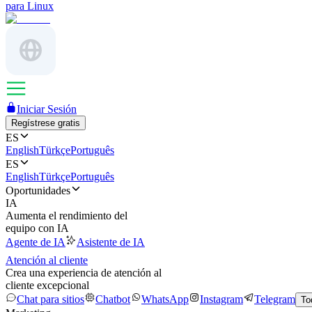
para Linux
Iniciar Sesión
Regístrese gratis
ES
English
Türkçe
Português
ES
English
Türkçe
Português
Oportunidades
IA
Aumenta el rendimiento del
equipo con IA
Agente de IA
Asistente de IA
Atención al cliente
Crea una experiencia de atención al
cliente excepcional
Chat para sitios
Chatbot
WhatsApp
Instagram
Telegram
To