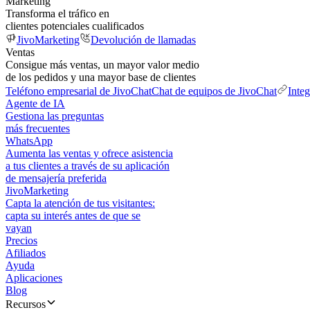
Marketing
Transforma el tráfico en
clientes potenciales cualificados
JivoMarketing
Devolución de llamadas
Ventas
Consigue más ventas, un mayor valor medio
de los pedidos y una mayor base de clientes
Teléfono empresarial de JivoChat
Chat de equipos de JivoChat
Inte
Agente de IA
Gestiona las preguntas
más frecuentes
WhatsApp
Aumenta las ventas y ofrece asistencia
a tus clientes a través de su aplicación
de mensajería preferida
JivoMarketing
Capta la atención de tus visitantes:
capta su interés antes de que se
vayan
Precios
Afiliados
Ayuda
Aplicaciones
Blog
Recursos