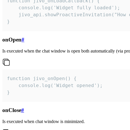
function jivo_onLoadCallback() {

    console.log('Widget fully loaded');

    jivo_api.showProactiveInvitation("How c
}
onOpen
#
Is executed when the chat window is open both automatically (via proa
function jivo_onOpen() {

    console.log('Widget opened');

}
onClose
#
Is executed when chat window is minimized.