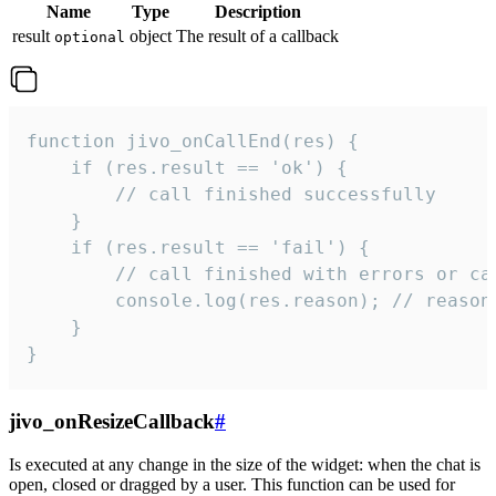
Name
Type
Description
result
object
The result of a callback
optional
function jivo_onCallEnd(res) {

    if (res.result == 'ok') {

        // call finished successfully

    }

    if (res.result == 'fail') {

        // call finished with errors or can
        console.log(res.reason); // reason 
    }

}
jivo_onResizeCallback
#
Is executed at any change in the size of the widget: when the chat is
open, closed or dragged by a user. This function can be used for