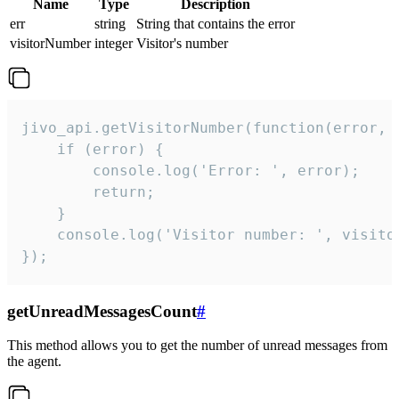
Name
Type
Description
err
string
String that contains the error
visitorNumber
integer
Visitor's number
jivo_api.getVisitorNumber(function(error, v
    if (error) {

        console.log('Error: ', error);

        return;

    }  

    console.log('Visitor number: ', visitor
});
getUnreadMessagesCount
#
This method allows you to get the number of unread messages from
the agent.