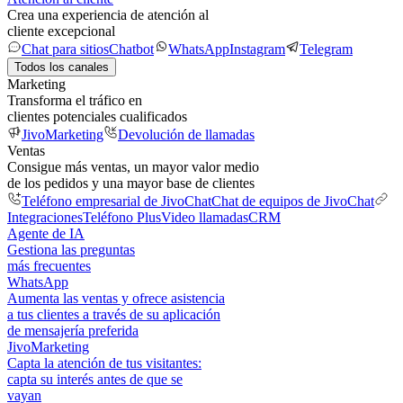
Crea una experiencia de atención al
cliente excepcional
Chat para sitios
Chatbot
WhatsApp
Instagram
Telegram
Todos los canales
Marketing
Transforma el tráfico en
clientes potenciales cualificados
JivoMarketing
Devolución de llamadas
Ventas
Consigue más ventas, un mayor valor medio
de los pedidos y una mayor base de clientes
Teléfono empresarial de JivoChat
Chat de equipos de JivoChat
Integraciones
Teléfono Plus
Video llamadas
CRM
Agente de IA
Gestiona las preguntas
más frecuentes
WhatsApp
Aumenta las ventas y ofrece asistencia
a tus clientes a través de su aplicación
de mensajería preferida
JivoMarketing
Capta la atención de tus visitantes:
capta su interés antes de que se
vayan