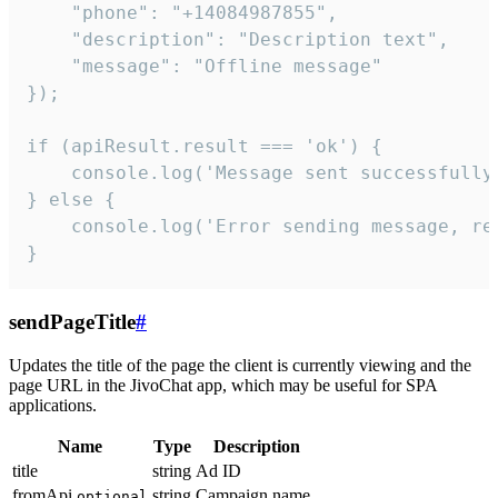
    "phone": "+14084987855",

    "description": "Description text",

    "message": "Offline message"

});

if (apiResult.result === 'ok') {

    console.log('Message sent successfully'
} else {

    console.log('Error sending message, rea
}
sendPageTitle
#
Updates the title of the page the client is currently viewing and the
page URL in the JivoChat app, which may be useful for SPA
applications.
Name
Type
Description
title
string
Ad ID
fromApi
string
Campaign name
optional