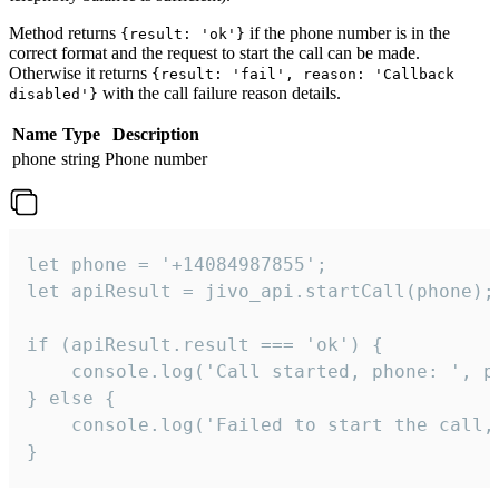
Method returns
if the phone number is in the
{result: 'ok'}
correct format and the request to start the call can be made.
Otherwise it returns
{result: 'fail', reason: 'Callback
with the call failure reason details.
disabled'}
Name
Type
Description
phone
string
Phone number
let phone = '+14084987855';

let apiResult = jivo_api.startCall(phone);

if (apiResult.result === 'ok') {

    console.log('Call started, phone: ', ph
} else {

    console.log('Failed to start the call,
}