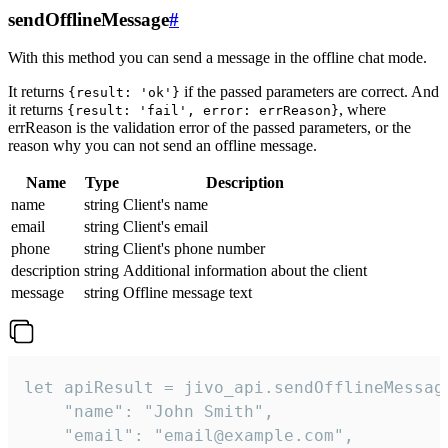
sendOfflineMessage
#
With this method you can send a message in the offline chat mode.
It returns
if the passed parameters are correct. And
{result: 'ok'}
it returns
, where
{result: 'fail', error: errReason}
errReason is the validation error of the passed parameters, or the
reason why you can not send an offline message.
Name
Type
Description
name
string
Client's name
email
string
Client's email
phone
string
Client's phone number
description
string
Additional information about the client
message
string
Offline message text
let apiResult = jivo_api.sendOfflineMessage
    "name": "John Smith",

    "email": "email@example.com",
