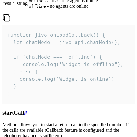
- at least one agent is online
online
result
string
- no agents are online
offline
function jivo_onLoadCallback() {

  let chatMode = jivo_api.chatMode();

  if (chatMode === 'offline') {

     console.log("Widget is offline");

  } else {

    console.log('Widget is online')

  }

}
startCall
#
Method allows you to start a return call to the specified number, if
the calls are available (Callback feature is configured and the
telephony balance is sufficient).