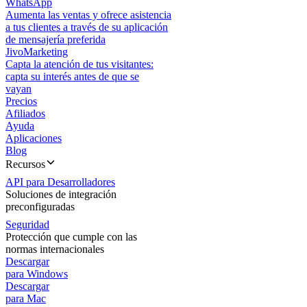
WhatsApp
Aumenta las ventas y ofrece asistencia
a tus clientes a través de su aplicación
de mensajería preferida
JivoMarketing
Capta la atención de tus visitantes:
capta su interés antes de que se
vayan
Precios
Afiliados
Ayuda
Aplicaciones
Blog
Recursos
API para Desarrolladores
Soluciones de integración
preconfiguradas
Seguridad
Protección que cumple con las
normas internacionales
Descargar
para Windows
Descargar
para Mac