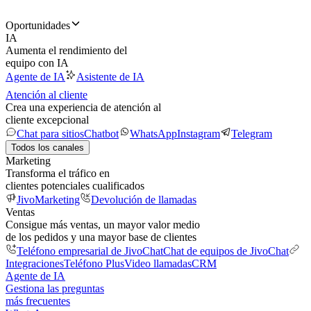
Oportunidades
IA
Aumenta el rendimiento del
equipo con IA
Agente de IA
Asistente de IA
Atención al cliente
Crea una experiencia de atención al
cliente excepcional
Chat para sitios
Chatbot
WhatsApp
Instagram
Telegram
Todos los canales
Marketing
Transforma el tráfico en
clientes potenciales cualificados
JivoMarketing
Devolución de llamadas
Ventas
Consigue más ventas, un mayor valor medio
de los pedidos y una mayor base de clientes
Teléfono empresarial de JivoChat
Chat de equipos de JivoChat
Integraciones
Teléfono Plus
Video llamadas
CRM
Agente de IA
Gestiona las preguntas
más frecuentes