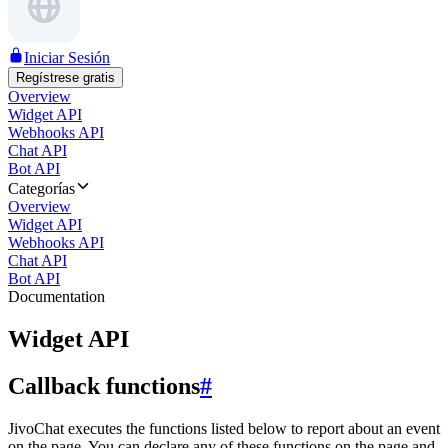
Iniciar Sesión
Regístrese gratis
Overview
Widget API
Webhooks API
Chat API
Bot API
Categorías
Overview
Widget API
Webhooks API
Chat API
Bot API
Documentation
Widget API
Callback functions
#
JivoChat executes the functions listed below to report about an event
on the page. You can declare any of these functions on the page and