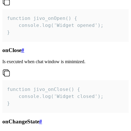
function jivo_onOpen() {

    console.log('Widget opened');

}
onClose
#
Is executed when chat window is minimized.
function jivo_onClose() {

    console.log('Widget closed');

}
onChangeState
#