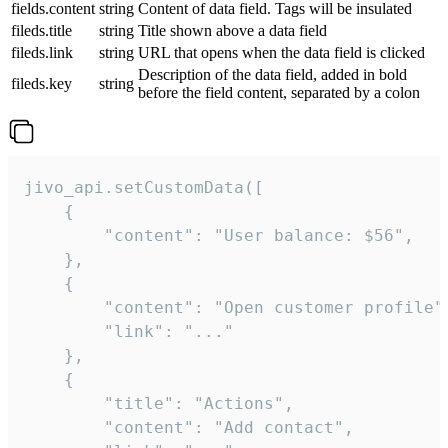
fields.content
string
Content of data field. Tags will be insulated
fileds.title
string
Title shown above a data field
fileds.link
string
URL that opens when the data field is clicked
Description of the data field, added in bold
fileds.key
string
before the field content, separated by a colon
jivo_api.setCustomData([

    {

        "content": "User balance: $56",

    },

    {

        "content": "Open customer profile",
        "link": "..."

    },

    {

        "title": "Actions",

        "content": "Add contact",
