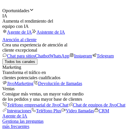
Oportunidades
IA
Aumenta el rendimiento del
equipo con IA
Agente de IA
Asistente de IA
Atención al cliente
Crea una experiencia de atención al
cliente excepcional
Chat para sitios
Chatbot
WhatsApp
Instagram
Telegram
Todos los canales
Marketing
Transforma el tráfico en
clientes potenciales cualificados
JivoMarketing
Devolución de llamadas
Ventas
Consigue más ventas, un mayor valor medio
de los pedidos y una mayor base de clientes
Teléfono empresarial de JivoChat
Chat de equipos de JivoChat
Integraciones
Teléfono Plus
Video llamadas
CRM
Agente de IA
Gestiona las preguntas
más frecuentes