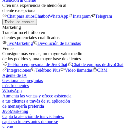
Atención al cliente
Crea una experiencia de atención al
cliente excepcional
Chat para sitios
Chatbot
WhatsApp
Instagram
Telegram
Todos los canales
Marketing
Transforma el tráfico en
clientes potenciales cualificados
JivoMarketing
Devolución de llamadas
Ventas
Consigue más ventas, un mayor valor medio
de los pedidos y una mayor base de clientes
Teléfono empresarial de JivoChat
Chat de equipos de JivoChat
Integraciones
Teléfono Plus
Video llamadas
CRM
Agente de IA
Gestiona las preguntas
más frecuentes
WhatsApp
Aumenta las ventas y ofrece asistencia
a tus clientes a través de su aplicación
de mensajería preferida
JivoMarketing
Capta la atención de tus visitantes:
capta su interés antes de que se
vayan