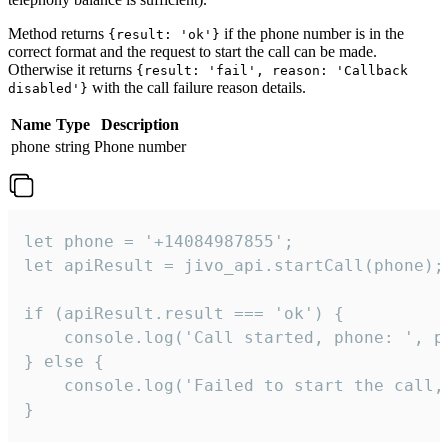
Method returns
if the phone number is in the
{result: 'ok'}
correct format and the request to start the call can be made.
Otherwise it returns
{result: 'fail', reason: 'Callback
with the call failure reason details.
disabled'}
Name
Type
Description
phone
string
Phone number
let phone = '+14084987855';

let apiResult = jivo_api.startCall(phone);

if (apiResult.result === 'ok') {

    console.log('Call started, phone: ', ph
} else {

    console.log('Failed to start the call,
}