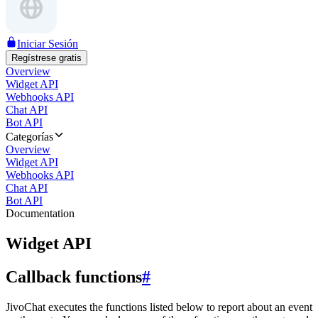
Iniciar Sesión
Regístrese gratis
Overview
Widget API
Webhooks API
Chat API
Bot API
Categorías
Overview
Widget API
Webhooks API
Chat API
Bot API
Documentation
Widget API
Callback functions
#
JivoChat executes the functions listed below to report about an event