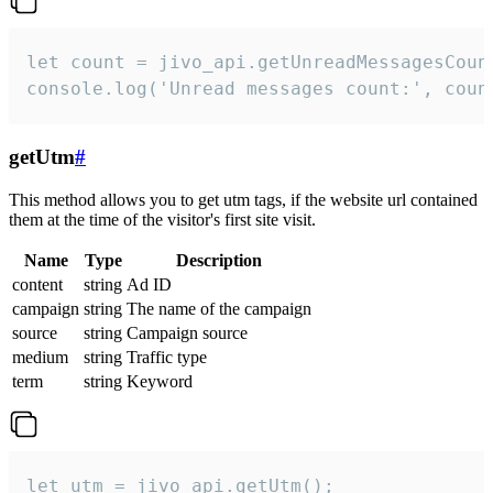
let count = jivo_api.getUnreadMessagesCount
console.log('Unread messages count:', coun
getUtm
#
This method allows you to get utm tags, if the website url contained
them at the time of the visitor's first site visit.
Name
Type
Description
content
string
Ad ID
campaign
string
The name of the campaign
source
string
Campaign source
medium
string
Traffic type
term
string
Keyword
let utm = jivo_api.getUtm();
