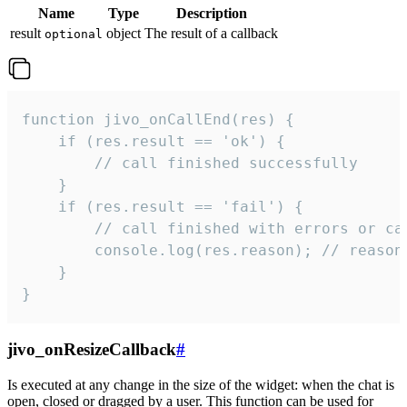
Name
Type
Description
result
object
The result of a callback
optional
function jivo_onCallEnd(res) {

    if (res.result == 'ok') {

        // call finished successfully

    }

    if (res.result == 'fail') {

        // call finished with errors or can
        console.log(res.reason); // reason 
    }

}
jivo_onResizeCallback
#
Is executed at any change in the size of the widget: when the chat is
open, closed or dragged by a user. This function can be used for