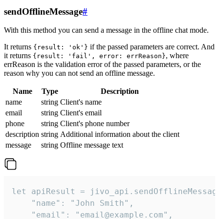
sendOfflineMessage
#
With this method you can send a message in the offline chat mode.
It returns
if the passed parameters are correct. And
{result: 'ok'}
it returns
, where
{result: 'fail', error: errReason}
errReason is the validation error of the passed parameters, or the
reason why you can not send an offline message.
Name
Type
Description
name
string
Client's name
email
string
Client's email
phone
string
Client's phone number
description
string
Additional information about the client
message
string
Offline message text
let apiResult = jivo_api.sendOfflineMessage
    "name": "John Smith",

    "email": "email@example.com",
