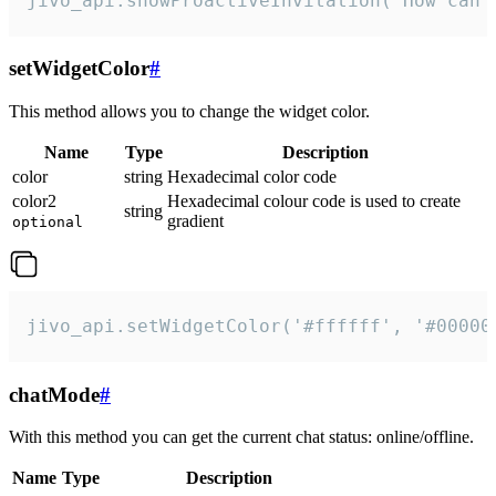
jivo_api.showProactiveInvitation("How can 
setWidgetColor
#
This method allows you to change the widget color.
Name
Type
Description
color
string
Hexadecimal color code
color2
Hexadecimal colour code is used to create
string
gradient
optional
jivo_api.setWidgetColor('#ffffff', '#00000
chatMode
#
With this method you can get the current chat status: online/offline.
Name
Type
Description