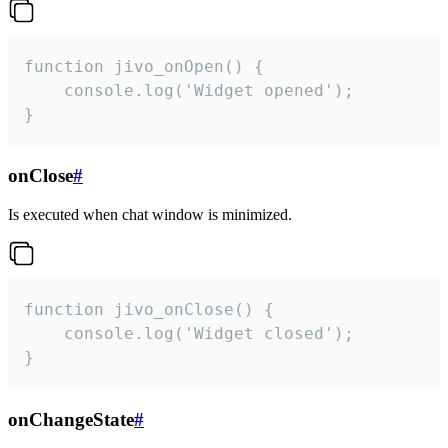
function jivo_onOpen() {

    console.log('Widget opened');

}
onClose
#
Is executed when chat window is minimized.
function jivo_onClose() {

    console.log('Widget closed');

}
onChangeState
#