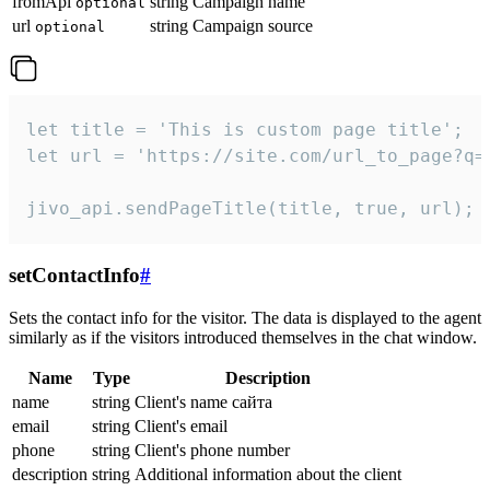
fromApi
string
Campaign name
optional
url
string
Campaign source
optional
let title = 'This is custom page title';

let url = 'https://site.com/url_to_page?q=p
jivo_api.sendPageTitle(title, true, url);
setContactInfo
#
Sets the contact info for the visitor. The data is displayed to the agent
similarly as if the visitors introduced themselves in the chat window.
Name
Type
Description
name
string
Client's name сайта
email
string
Client's email
phone
string
Client's phone number
description
string
Additional information about the client