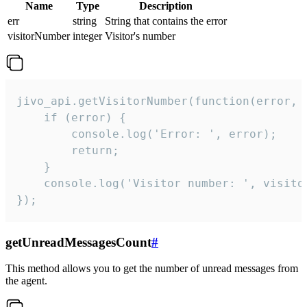
Name
Type
Description
err
string
String that contains the error
visitorNumber
integer
Visitor's number
jivo_api.getVisitorNumber(function(error, v
    if (error) {

        console.log('Error: ', error);

        return;

    }  

    console.log('Visitor number: ', visitor
});
getUnreadMessagesCount
#
This method allows you to get the number of unread messages from
the agent.