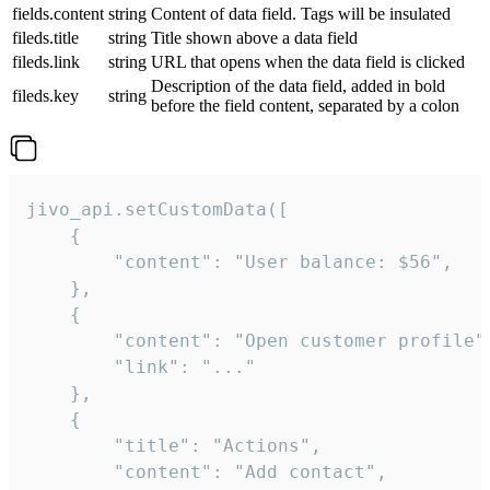
fields.content
string
Content of data field. Tags will be insulated
fileds.title
string
Title shown above a data field
fileds.link
string
URL that opens when the data field is clicked
Description of the data field, added in bold
fileds.key
string
before the field content, separated by a colon
jivo_api.setCustomData([

    {

        "content": "User balance: $56",

    },

    {

        "content": "Open customer profile",
        "link": "..."

    },

    {

        "title": "Actions",

        "content": "Add contact",
