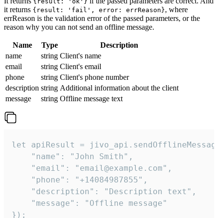
It returns
if the passed parameters are correct. And
{result: 'ok'}
it returns
, where
{result: 'fail', error: errReason}
errReason is the validation error of the passed parameters, or the
reason why you can not send an offline message.
Name
Type
Description
name
string
Client's name
email
string
Client's email
phone
string
Client's phone number
description
string
Additional information about the client
message
string
Offline message text
let apiResult = jivo_api.sendOfflineMessage
    "name": "John Smith",

    "email": "email@example.com",

    "phone": "+14084987855",

    "description": "Description text",

    "message": "Offline message"

});
