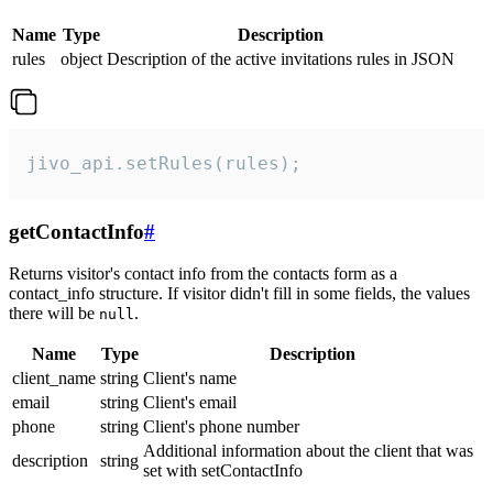
Name
Type
Description
rules
object
Description of the active invitations rules in JSON
jivo_api.setRules(rules);
getContactInfo
#
Returns visitor's contact info from the contacts form as a
contact_info structure. If visitor didn't fill in some fields, the values
there will be
.
null
Name
Type
Description
client_name
string
Client's name
email
string
Client's email
phone
string
Client's phone number
Additional information about the client that was
description
string
set with setContactInfo