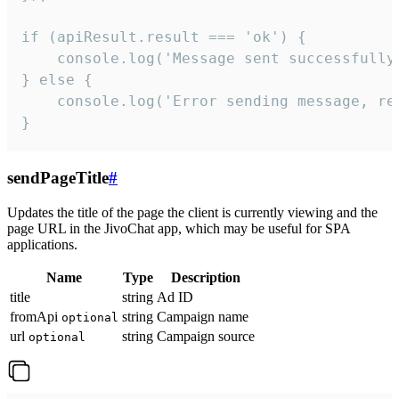
if (apiResult.result === 'ok') {

    console.log('Message sent successfully'
} else {

    console.log('Error sending message, rea
}
sendPageTitle
#
Updates the title of the page the client is currently viewing and the
page URL in the JivoChat app, which may be useful for SPA
applications.
Name
Type
Description
title
string
Ad ID
fromApi
string
Campaign name
optional
url
string
Campaign source
optional