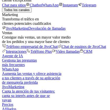
cliente excepcional
Chat para sitios
Chatbot
WhatsApp
Instagram
Telegram
Todos los canales
Marketing
Transforma el tráfico en
clientes potenciales cualificados
JivoMarketing
Devolución de llamadas
Ventas
Consigue más ventas, un mayor valor medio
de los pedidos y una mayor base de clientes
Teléfono empresarial de JivoChat
Chat de equipos de JivoChat
Integraciones
Teléfono Plus
Video llamadas
CRM
Agente de IA
Gestiona las preguntas
más frecuentes
WhatsApp
Aumenta las ventas y ofrece asistencia
a tus clientes a través de su aplicación
de mensajería preferida
JivoMarketing
Capta la atención de tus visitantes:
capta su interés antes de que se
vayan
Precios
Afiliados