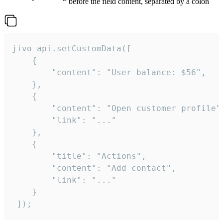
before the field content, separated by a colon
jivo_api.setCustomData([

    {

        "content": "User balance: $56",

    },

    {

        "content": "Open customer profile",
        "link": "..."

    },

    {

        "title": "Actions",

        "content": "Add contact",

        "link": "..."

    }

 ]);