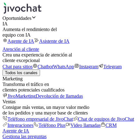
Oportunidades
IA
Aumenta el rendimiento del
equipo con IA
Agente de IA
Asistente de IA
Atención al cliente
Crea una experiencia de atención al
cliente excepcional
Chat para sitios
Chatbot
WhatsApp
Instagram
Telegram
Todos los canales
Marketing
Transforma el tráfico en
clientes potenciales cualificados
JivoMarketing
Devolución de llamadas
Ventas
Consigue más ventas, un mayor valor medio
de los pedidos y una mayor base de clientes
Teléfono empresarial de JivoChat
Chat de equipos de JivoChat
Integraciones
Teléfono Plus
Video llamadas
CRM
Agente de IA
Gestiona las preguntas