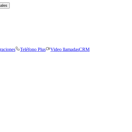
nales
graciones
Teléfono Plus
Video llamadas
CRM