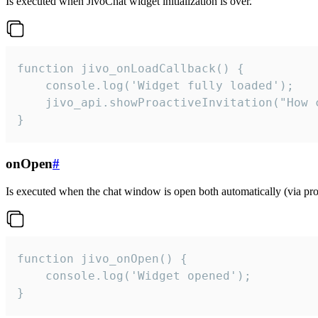
Is executed when JivoChat widget initialization is over.
function jivo_onLoadCallback() {

    console.log('Widget fully loaded');

    jivo_api.showProactiveInvitation("How c
}
onOpen
#
Is executed when the chat window is open both automatically (via proa
function jivo_onOpen() {

    console.log('Widget opened');

}