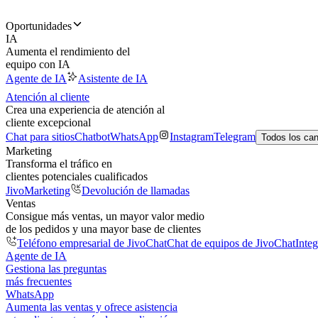
Oportunidades
IA
Aumenta el rendimiento del
equipo con IA
Agente de IA
Asistente de IA
Atención al cliente
Crea una experiencia de atención al
cliente excepcional
Chat para sitios
Chatbot
WhatsApp
Instagram
Telegram
Todos los ca
Marketing
Transforma el tráfico en
clientes potenciales cualificados
JivoMarketing
Devolución de llamadas
Ventas
Consigue más ventas, un mayor valor medio
de los pedidos y una mayor base de clientes
Teléfono empresarial de JivoChat
Chat de equipos de JivoChat
Inte
Agente de IA
Gestiona las preguntas
más frecuentes
WhatsApp
Aumenta las ventas y ofrece asistencia