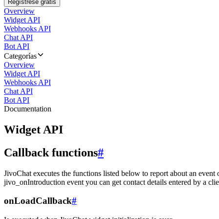
Regístrese gratis
Overview
Widget API
Webhooks API
Chat API
Bot API
Categorías
Overview
Widget API
Webhooks API
Chat API
Bot API
Documentation
Widget API
Callback functions
#
JivoChat executes the functions listed below to report about an event 
jivo_onIntroduction event you can get contact details entered by a clie
onLoadCallback
#