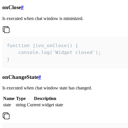
onClose
#
Is executed when chat window is minimized.
function jivo_onClose() {

    console.log('Widget closed');

}
onChangeState
#
Is executed when chat window state has changed.
Name
Type
Description
state
string
Current widget state