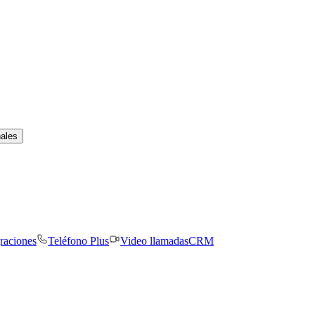
nales
graciones
Teléfono Plus
Video llamadas
CRM