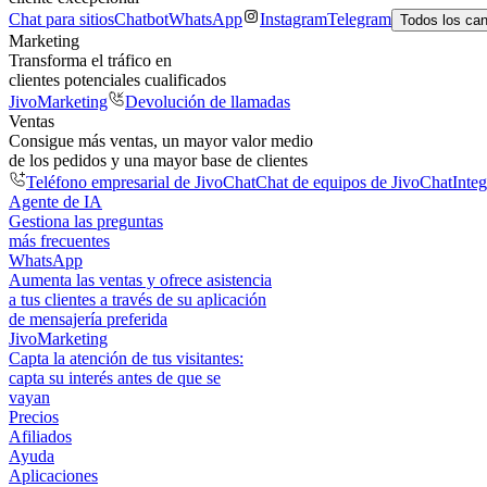
Chat para sitios
Chatbot
WhatsApp
Instagram
Telegram
Todos los ca
Marketing
Transforma el tráfico en
clientes potenciales cualificados
JivoMarketing
Devolución de llamadas
Ventas
Consigue más ventas, un mayor valor medio
de los pedidos y una mayor base de clientes
Teléfono empresarial de JivoChat
Chat de equipos de JivoChat
Inte
Agente de IA
Gestiona las preguntas
más frecuentes
WhatsApp
Aumenta las ventas y ofrece asistencia
a tus clientes a través de su aplicación
de mensajería preferida
JivoMarketing
Capta la atención de tus visitantes:
capta su interés antes de que se
vayan
Precios
Afiliados
Ayuda
Aplicaciones