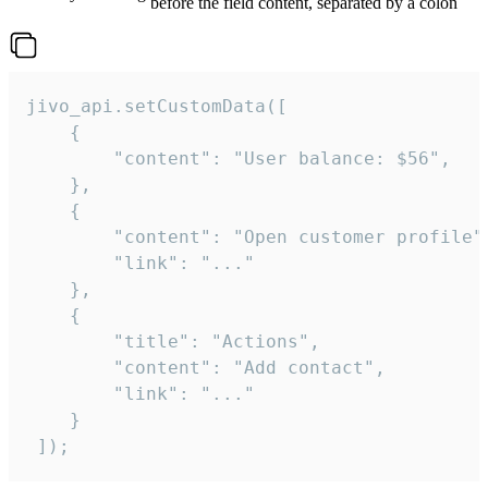
before the field content, separated by a colon
jivo_api.setCustomData([

    {

        "content": "User balance: $56",

    },

    {

        "content": "Open customer profile",
        "link": "..."

    },

    {

        "title": "Actions",

        "content": "Add contact",

        "link": "..."

    }

 ]);