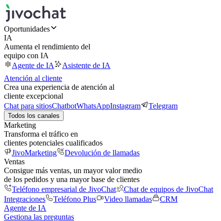
Oportunidades
IA
Aumenta el rendimiento del
equipo con IA
Agente de IA
Asistente de IA
Atención al cliente
Crea una experiencia de atención al
cliente excepcional
Chat para sitios
Chatbot
WhatsApp
Instagram
Telegram
Todos los canales
Marketing
Transforma el tráfico en
clientes potenciales cualificados
JivoMarketing
Devolución de llamadas
Ventas
Consigue más ventas, un mayor valor medio
de los pedidos y una mayor base de clientes
Teléfono empresarial de JivoChat
Chat de equipos de JivoChat
Integraciones
Teléfono Plus
Video llamadas
CRM
Agente de IA
Gestiona las preguntas