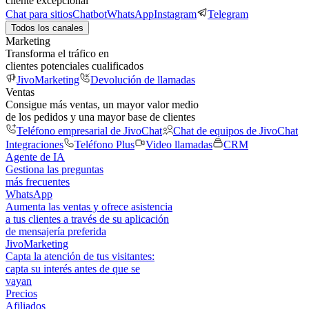
cliente excepcional
Chat para sitios
Chatbot
WhatsApp
Instagram
Telegram
Todos los canales
Marketing
Transforma el tráfico en
clientes potenciales cualificados
JivoMarketing
Devolución de llamadas
Ventas
Consigue más ventas, un mayor valor medio
de los pedidos y una mayor base de clientes
Teléfono empresarial de JivoChat
Chat de equipos de JivoChat
Integraciones
Teléfono Plus
Video llamadas
CRM
Agente de IA
Gestiona las preguntas
más frecuentes
WhatsApp
Aumenta las ventas y ofrece asistencia
a tus clientes a través de su aplicación
de mensajería preferida
JivoMarketing
Capta la atención de tus visitantes:
capta su interés antes de que se
vayan
Precios
Afiliados