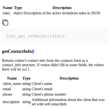
Name
Type
Description
rules
object
Description of the active invitations rules in JSON
jivo_api.setRules(rules);
getContactInfo
#
Returns visitor's contact info from the contacts form as a
contact_info structure. If visitor didn't fill in some fields, the values
there will be
.
null
Name
Type
Description
client_name
string
Client's name
email
string
Client's email
phone
string
Client's phone number
Additional information about the client that was
description
string
set with setContactInfo