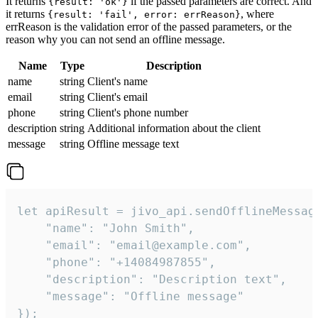
It returns
if the passed parameters are correct. And
{result: 'ok'}
it returns
, where
{result: 'fail', error: errReason}
errReason is the validation error of the passed parameters, or the
reason why you can not send an offline message.
Name
Type
Description
name
string
Client's name
email
string
Client's email
phone
string
Client's phone number
description
string
Additional information about the client
message
string
Offline message text
let apiResult = jivo_api.sendOfflineMessage
    "name": "John Smith",

    "email": "email@example.com",

    "phone": "+14084987855",

    "description": "Description text",

    "message": "Offline message"

});
