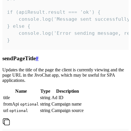
if (apiResult.result === 'ok') {

    console.log('Message sent successfully'
} else {

    console.log('Error sending message, rea
}
sendPageTitle
#
Updates the title of the page the client is currently viewing and the
page URL in the JivoChat app, which may be useful for SPA
applications.
Name
Type
Description
title
string
Ad ID
fromApi
string
Campaign name
optional
url
string
Campaign source
optional