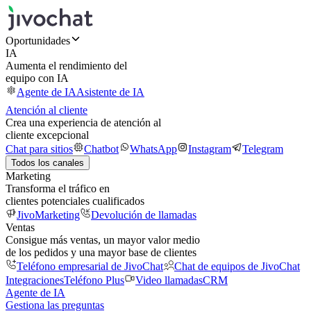
Oportunidades
IA
Aumenta el rendimiento del
equipo con IA
Agente de IA
Asistente de IA
Atención al cliente
Crea una experiencia de atención al
cliente excepcional
Chat para sitios
Chatbot
WhatsApp
Instagram
Telegram
Todos los canales
Marketing
Transforma el tráfico en
clientes potenciales cualificados
JivoMarketing
Devolución de llamadas
Ventas
Consigue más ventas, un mayor valor medio
de los pedidos y una mayor base de clientes
Teléfono empresarial de JivoChat
Chat de equipos de JivoChat
Integraciones
Teléfono Plus
Video llamadas
CRM
Agente de IA
Gestiona las preguntas