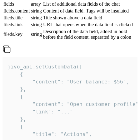
fields
array
List of additional data fields of the chat
fields.content
string
Content of data field. Tags will be insulated
fileds.title
string
Title shown above a data field
fileds.link
string
URL that opens when the data field is clicked
Description of the data field, added in bold
fileds.key
string
before the field content, separated by a colon
jivo_api.setCustomData([

    {

        "content": "User balance: $56",

    },

    {

        "content": "Open customer profile",
        "link": "..."

    },

    {

        "title": "Actions",
