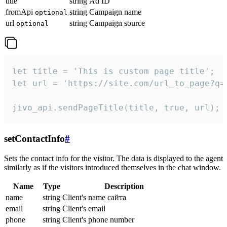
title
string
Ad ID
fromApi
string
Campaign name
optional
url
string
Campaign source
optional
let title = 'This is custom page title';

let url = 'https://site.com/url_to_page?q=p
jivo_api.sendPageTitle(title, true, url);
setContactInfo
#
Sets the contact info for the visitor. The data is displayed to the agent
similarly as if the visitors introduced themselves in the chat window.
Name
Type
Description
name
string
Client's name сайта
email
string
Client's email
phone
string
Client's phone number