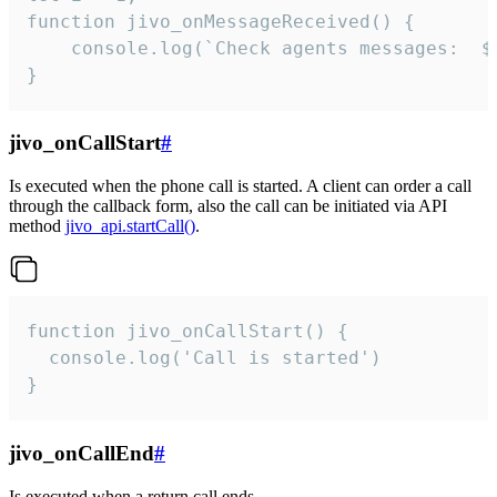
function jivo_onMessageReceived() {

	console.log(`Check agents messages:  ${i++}`)

}
jivo_onCallStart
#
Is executed when the phone call is started. A client can order a call
through the callback form, also the call can be initiated via API
method
jivo_api.startCall()
.
function jivo_onCallStart() {

  console.log('Call is started')

}
jivo_onCallEnd
#
Is executed when a return call ends.