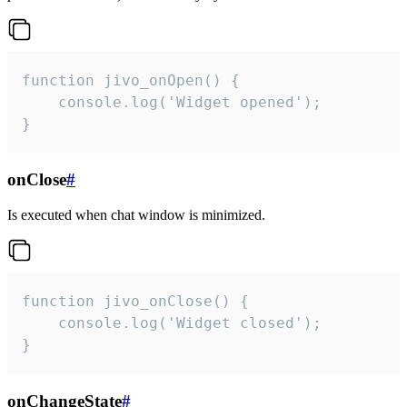
function jivo_onOpen() {

    console.log('Widget opened');

}
onClose
#
Is executed when chat window is minimized.
function jivo_onClose() {

    console.log('Widget closed');

}
onChangeState
#