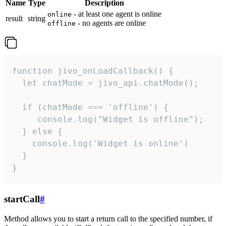
Name
Type
Description
- at least one agent is online
online
result
string
- no agents are online
offline
function jivo_onLoadCallback() {

  let chatMode = jivo_api.chatMode();

  if (chatMode === 'offline') {

     console.log("Widget is offline");

  } else {

    console.log('Widget is online')

  }

}
startCall
#
Method allows you to start a return call to the specified number, if