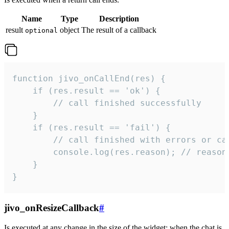
Name
Type
Description
result
object
The result of a callback
optional
function jivo_onCallEnd(res) {

    if (res.result == 'ok') {

        // call finished successfully

    }

    if (res.result == 'fail') {

        // call finished with errors or can
        console.log(res.reason); // reason 
    }

}
jivo_onResizeCallback
#
Is executed at any change in the size of the widget: when the chat is