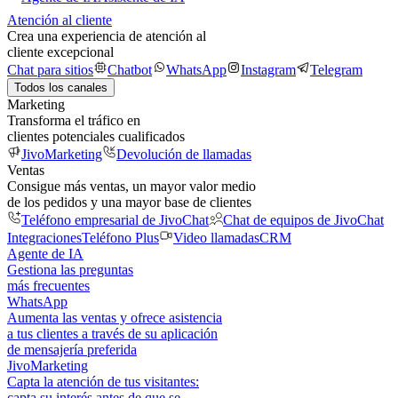
Atención al cliente
Crea una experiencia de atención al
cliente excepcional
Chat para sitios
Chatbot
WhatsApp
Instagram
Telegram
Todos los canales
Marketing
Transforma el tráfico en
clientes potenciales cualificados
JivoMarketing
Devolución de llamadas
Ventas
Consigue más ventas, un mayor valor medio
de los pedidos y una mayor base de clientes
Teléfono empresarial de JivoChat
Chat de equipos de JivoChat
Integraciones
Teléfono Plus
Video llamadas
CRM
Agente de IA
Gestiona las preguntas
más frecuentes
WhatsApp
Aumenta las ventas y ofrece asistencia
a tus clientes a través de su aplicación
de mensajería preferida
JivoMarketing
Capta la atención de tus visitantes:
capta su interés antes de que se