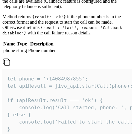
the calls are available (Callback feature is configured and the
telephony balance is sufficient).
Method returns
if the phone number is in the
{result: 'ok'}
correct format and the request to start the call can be made.
Otherwise it returns
{result: 'fail', reason: 'Callback
with the call failure reason details.
disabled'}
Name
Type
Description
phone
string
Phone number
let phone = '+14084987855';

let apiResult = jivo_api.startCall(phone);

if (apiResult.result === 'ok') {

    console.log('Call started, phone: ', ph
} else {

    console.log('Failed to start the call,
}