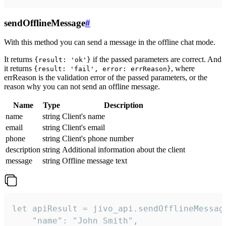
sendOfflineMessage
#
With this method you can send a message in the offline chat mode.
It returns
if the passed parameters are correct. And
{result: 'ok'}
it returns
, where
{result: 'fail', error: errReason}
errReason is the validation error of the passed parameters, or the
reason why you can not send an offline message.
Name
Type
Description
name
string
Client's name
email
string
Client's email
phone
string
Client's phone number
description
string
Additional information about the client
message
string
Offline message text
let apiResult = jivo_api.sendOfflineMessage
    "name": "John Smith",
