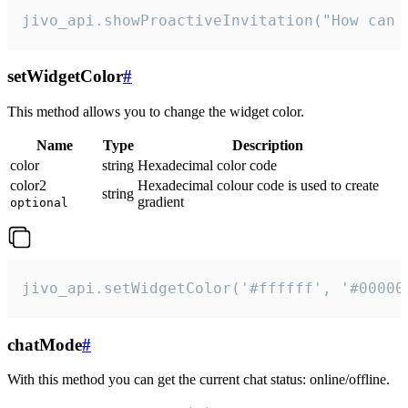
jivo_api.showProactiveInvitation("How can 
setWidgetColor
#
This method allows you to change the widget color.
Name
Type
Description
color
string
Hexadecimal color code
color2
Hexadecimal colour code is used to create
string
gradient
optional
jivo_api.setWidgetColor('#ffffff', '#00000
chatMode
#
With this method you can get the current chat status: online/offline.