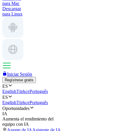
para Mac
Descargar
para Linux
Iniciar Sesión
Regístrese gratis
ES
English
Türkçe
Português
ES
English
Türkçe
Português
Oportunidades
IA
Aumenta el rendimiento del
equipo con IA
Agente de IA
Asistente de IA