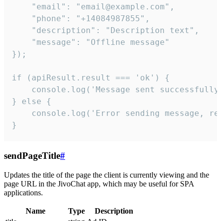
    "email": "email@example.com",

    "phone": "+14084987855",

    "description": "Description text",

    "message": "Offline message"

});

if (apiResult.result === 'ok') {

    console.log('Message sent successfully'
} else {

    console.log('Error sending message, rea
}
sendPageTitle
#
Updates the title of the page the client is currently viewing and the
page URL in the JivoChat app, which may be useful for SPA
applications.
Name
Type
Description