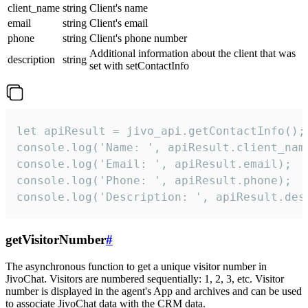
client_name
string
Client's name
email
string
Client's email
phone
string
Client's phone number
Additional information about the client that was
description
string
set with setContactInfo
let apiResult = jivo_api.getContactInfo();

console.log('Name: ', apiResult.client_name
console.log('Email: ', apiResult.email);

console.log('Phone: ', apiResult.phone);

console.log('Description: ', apiResult.des
getVisitorNumber
#
The asynchronous function to get a unique visitor number in
JivoChat. Visitors are numbered sequentially: 1, 2, 3, etc. Visitor
number is displayed in the agent's App and archives and can be used
to associate JivoChat data with the CRM data.