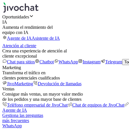
Oportunidades
IA
Aumenta el rendimiento del
equipo con IA
Agente de IA
Asistente de IA
Atención al cliente
Crea una experiencia de atención al
cliente excepcional
Chat para sitios
Chatbot
WhatsApp
Instagram
Telegram
To
Marketing
Transforma el tráfico en
clientes potenciales cualificados
JivoMarketing
Devolución de llamadas
Ventas
Consigue más ventas, un mayor valor medio
de los pedidos y una mayor base de clientes
Teléfono empresarial de JivoChat
Chat de equipos de JivoChat
Agente de IA
Gestiona las preguntas
más frecuentes
WhatsApp