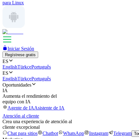
para Linux
Iniciar Sesión
Regístrese gratis
ES
English
Türkçe
Português
ES
English
Türkçe
Português
Oportunidades
IA
Aumenta el rendimiento del
equipo con IA
Agente de IA
Asistente de IA
Atención al cliente
Crea una experiencia de atención al
cliente excepcional
Chat para sitios
Chatbot
WhatsApp
Instagram
Telegram
To