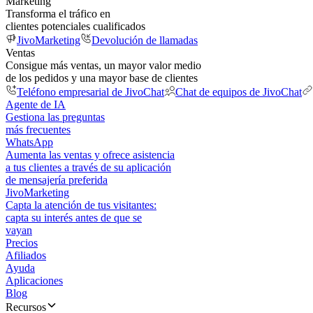
Marketing
Transforma el tráfico en
clientes potenciales cualificados
JivoMarketing
Devolución de llamadas
Ventas
Consigue más ventas, un mayor valor medio
de los pedidos y una mayor base de clientes
Teléfono empresarial de JivoChat
Chat de equipos de JivoChat
Agente de IA
Gestiona las preguntas
más frecuentes
WhatsApp
Aumenta las ventas y ofrece asistencia
a tus clientes a través de su aplicación
de mensajería preferida
JivoMarketing
Capta la atención de tus visitantes:
capta su interés antes de que se
vayan
Precios
Afiliados
Ayuda
Aplicaciones
Blog
Recursos