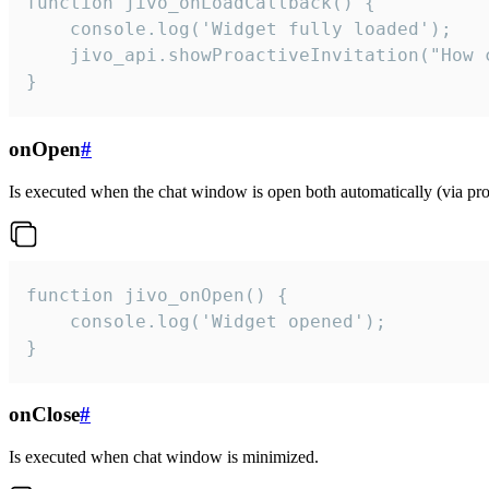
function jivo_onLoadCallback() {

    console.log('Widget fully loaded');

    jivo_api.showProactiveInvitation("How c
}
onOpen
#
Is executed when the chat window is open both automatically (via proa
function jivo_onOpen() {

    console.log('Widget opened');

}
onClose
#
Is executed when chat window is minimized.