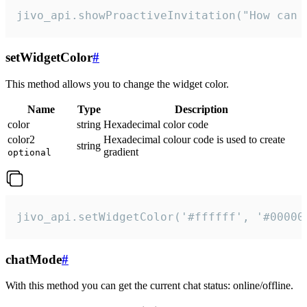
jivo_api.showProactiveInvitation("How can 
setWidgetColor
#
This method allows you to change the widget color.
Name
Type
Description
color
string
Hexadecimal color code
color2
Hexadecimal colour code is used to create
string
gradient
optional
jivo_api.setWidgetColor('#ffffff', '#00000
chatMode
#
With this method you can get the current chat status: online/offline.