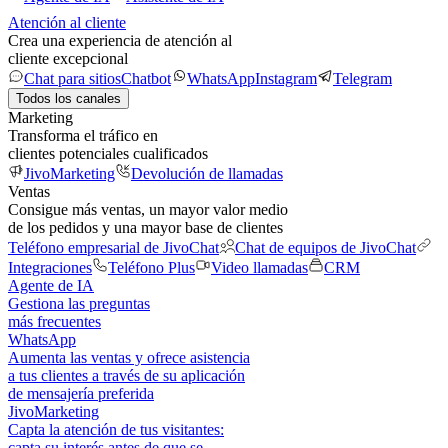
Atención al cliente
Crea una experiencia de atención al
cliente excepcional
Chat para sitios
Chatbot
WhatsApp
Instagram
Telegram
Todos los canales
Marketing
Transforma el tráfico en
clientes potenciales cualificados
JivoMarketing
Devolución de llamadas
Ventas
Consigue más ventas, un mayor valor medio
de los pedidos y una mayor base de clientes
Teléfono empresarial de JivoChat
Chat de equipos de JivoChat
Integraciones
Teléfono Plus
Video llamadas
CRM
Agente de IA
Gestiona las preguntas
más frecuentes
WhatsApp
Aumenta las ventas y ofrece asistencia
a tus clientes a través de su aplicación
de mensajería preferida
JivoMarketing
Capta la atención de tus visitantes:
capta su interés antes de que se