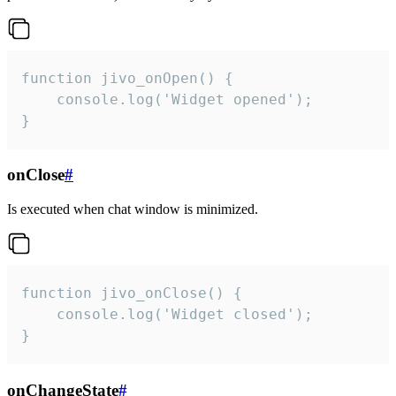
function jivo_onOpen() {

    console.log('Widget opened');

}
onClose
#
Is executed when chat window is minimized.
function jivo_onClose() {

    console.log('Widget closed');

}
onChangeState
#