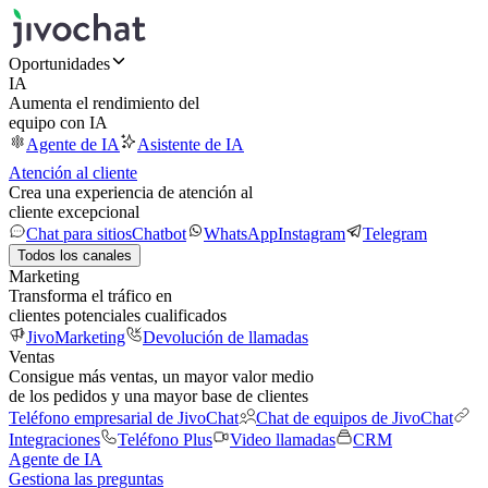
Oportunidades
IA
Aumenta el rendimiento del
equipo con IA
Agente de IA
Asistente de IA
Atención al cliente
Crea una experiencia de atención al
cliente excepcional
Chat para sitios
Chatbot
WhatsApp
Instagram
Telegram
Todos los canales
Marketing
Transforma el tráfico en
clientes potenciales cualificados
JivoMarketing
Devolución de llamadas
Ventas
Consigue más ventas, un mayor valor medio
de los pedidos y una mayor base de clientes
Teléfono empresarial de JivoChat
Chat de equipos de JivoChat
Integraciones
Teléfono Plus
Video llamadas
CRM
Agente de IA
Gestiona las preguntas