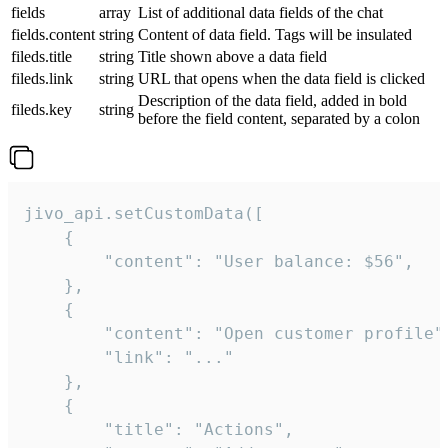
fields
array
List of additional data fields of the chat
fields.content
string
Content of data field. Tags will be insulated
fileds.title
string
Title shown above a data field
fileds.link
string
URL that opens when the data field is clicked
Description of the data field, added in bold
fileds.key
string
before the field content, separated by a colon
jivo_api.setCustomData([

    {

        "content": "User balance: $56",

    },

    {

        "content": "Open customer profile",
        "link": "..."

    },

    {

        "title": "Actions",
