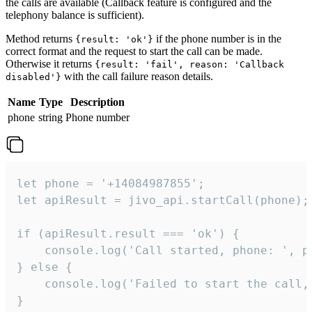
the calls are available (Callback feature is configured and the
telephony balance is sufficient).
Method returns
if the phone number is in the
{result: 'ok'}
correct format and the request to start the call can be made.
Otherwise it returns
{result: 'fail', reason: 'Callback
with the call failure reason details.
disabled'}
Name
Type
Description
phone
string
Phone number
let phone = '+14084987855';

let apiResult = jivo_api.startCall(phone);

if (apiResult.result === 'ok') {

    console.log('Call started, phone: ', ph
} else {

    console.log('Failed to start the call,
}