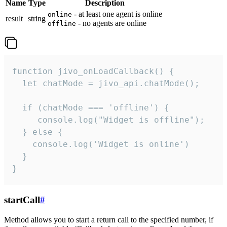
Name
Type
Description
- at least one agent is online
online
result
string
- no agents are online
offline
function jivo_onLoadCallback() {

  let chatMode = jivo_api.chatMode();

  if (chatMode === 'offline') {

     console.log("Widget is offline");

  } else {

    console.log('Widget is online')

  }

}
startCall
#
Method allows you to start a return call to the specified number, if