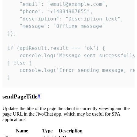
    "email": "email@example.com",

    "phone": "+14084987855",

    "description": "Description text",

    "message": "Offline message"

});

if (apiResult.result === 'ok') {

    console.log('Message sent successfully'
} else {

    console.log('Error sending message, rea
}
sendPageTitle
#
Updates the title of the page the client is currently viewing and the
page URL in the JivoChat app, which may be useful for SPA
applications.
Name
Type
Description