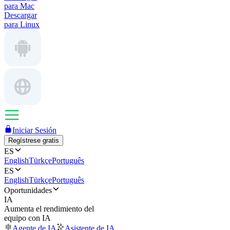
para Mac
Descargar
para Linux
Iniciar Sesión
Regístrese gratis
ES
English
Türkçe
Português
ES
English
Türkçe
Português
Oportunidades
IA
Aumenta el rendimiento del
equipo con IA
Agente de IA
Asistente de IA