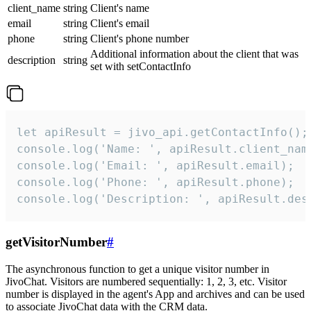
client_name
string
Client's name
email
string
Client's email
phone
string
Client's phone number
Additional information about the client that was
description
string
set with setContactInfo
let apiResult = jivo_api.getContactInfo();

console.log('Name: ', apiResult.client_name
console.log('Email: ', apiResult.email);

console.log('Phone: ', apiResult.phone);

console.log('Description: ', apiResult.des
getVisitorNumber
#
The asynchronous function to get a unique visitor number in
JivoChat. Visitors are numbered sequentially: 1, 2, 3, etc. Visitor
number is displayed in the agent's App and archives and can be used
to associate JivoChat data with the CRM data.