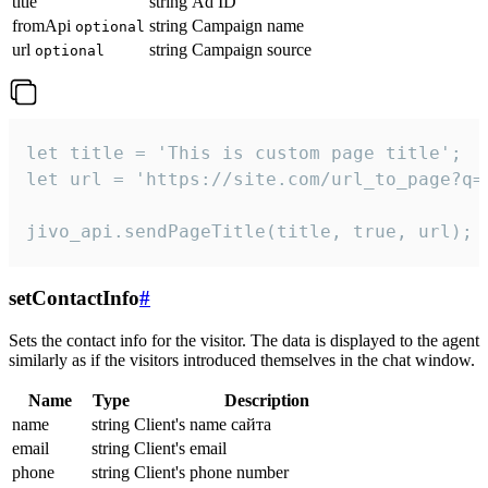
title
string
Ad ID
fromApi
string
Campaign name
optional
url
string
Campaign source
optional
let title = 'This is custom page title';

let url = 'https://site.com/url_to_page?q=p
jivo_api.sendPageTitle(title, true, url);
setContactInfo
#
Sets the contact info for the visitor. The data is displayed to the agent
similarly as if the visitors introduced themselves in the chat window.
Name
Type
Description
name
string
Client's name сайта
email
string
Client's email
phone
string
Client's phone number