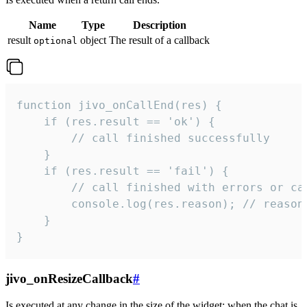
Name
Type
Description
result
object
The result of a callback
optional
function jivo_onCallEnd(res) {

    if (res.result == 'ok') {

        // call finished successfully

    }

    if (res.result == 'fail') {

        // call finished with errors or can
        console.log(res.reason); // reason 
    }

}
jivo_onResizeCallback
#
Is executed at any change in the size of the widget: when the chat is