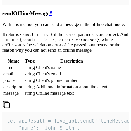
sendOfflineMessage
#
With this method you can send a message in the offline chat mode.
It returns
if the passed parameters are correct. And
{result: 'ok'}
it returns
, where
{result: 'fail', error: errReason}
errReason is the validation error of the passed parameters, or the
reason why you can not send an offline message.
Name
Type
Description
name
string
Client's name
email
string
Client's email
phone
string
Client's phone number
description
string
Additional information about the client
message
string
Offline message text
let apiResult = jivo_api.sendOfflineMessage
    "name": "John Smith",
