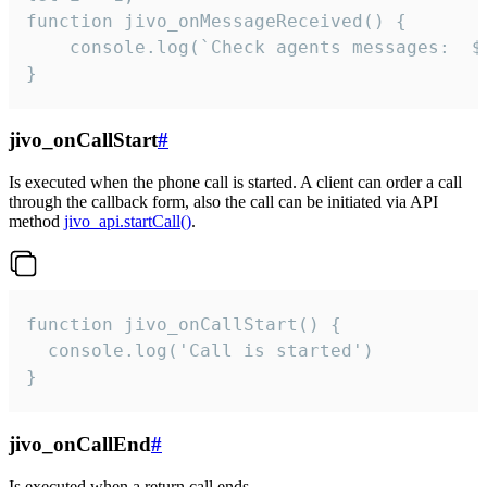
function jivo_onMessageReceived() {

	console.log(`Check agents messages:  ${i++}`)

}
jivo_onCallStart
#
Is executed when the phone call is started. A client can order a call
through the callback form, also the call can be initiated via API
method
jivo_api.startCall()
.
function jivo_onCallStart() {

  console.log('Call is started')

}
jivo_onCallEnd
#
Is executed when a return call ends.