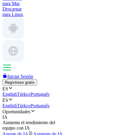
para Mac
Descargar
para Linux
Iniciar Sesión
Regístrese gratis
ES
English
Türkçe
Português
ES
English
Türkçe
Português
Oportunidades
IA
Aumenta el rendimiento del
equipo con IA
Agente de IA
Asistente de IA