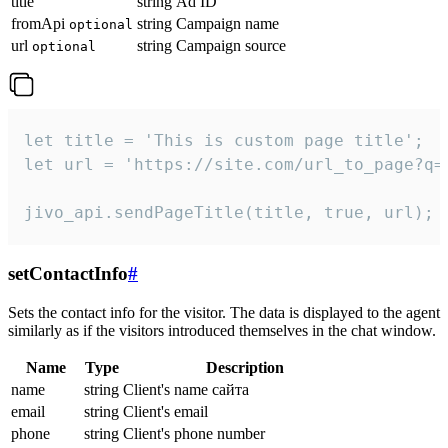
title
string
Ad ID
fromApi
string
Campaign name
optional
url
string
Campaign source
optional
let title = 'This is custom page title';

let url = 'https://site.com/url_to_page?q=p
jivo_api.sendPageTitle(title, true, url);
setContactInfo
#
Sets the contact info for the visitor. The data is displayed to the agent
similarly as if the visitors introduced themselves in the chat window.
Name
Type
Description
name
string
Client's name сайта
email
string
Client's email
phone
string
Client's phone number