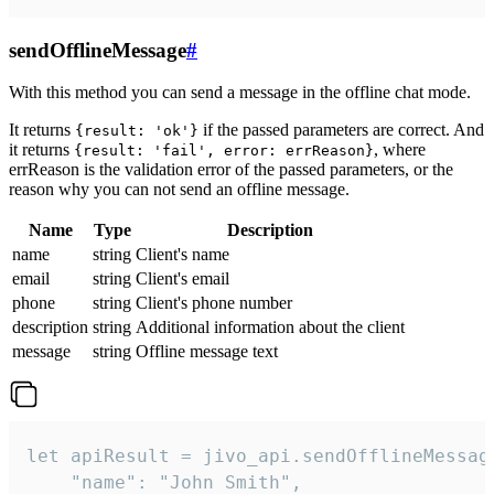
sendOfflineMessage
#
With this method you can send a message in the offline chat mode.
It returns
if the passed parameters are correct. And
{result: 'ok'}
it returns
, where
{result: 'fail', error: errReason}
errReason is the validation error of the passed parameters, or the
reason why you can not send an offline message.
Name
Type
Description
name
string
Client's name
email
string
Client's email
phone
string
Client's phone number
description
string
Additional information about the client
message
string
Offline message text
let apiResult = jivo_api.sendOfflineMessage
    "name": "John Smith",
