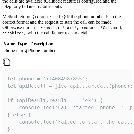
the calls are available (Callback feature is configured and the
telephony balance is sufficient).
Method returns
if the phone number is in the
{result: 'ok'}
correct format and the request to start the call can be made.
Otherwise it returns
{result: 'fail', reason: 'Callback
with the call failure reason details.
disabled'}
Name
Type
Description
phone
string
Phone number
let phone = '+14084987855';

let apiResult = jivo_api.startCall(phone);

if (apiResult.result === 'ok') {

    console.log('Call started, phone: ', ph
} else {

    console.log('Failed to start the call,
}