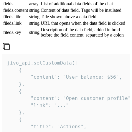
fields
array
List of additional data fields of the chat
fields.content
string
Content of data field. Tags will be insulated
fileds.title
string
Title shown above a data field
fileds.link
string
URL that opens when the data field is clicked
Description of the data field, added in bold
fileds.key
string
before the field content, separated by a colon
jivo_api.setCustomData([

    {

        "content": "User balance: $56",

    },

    {

        "content": "Open customer profile",
        "link": "..."

    },

    {

        "title": "Actions",
