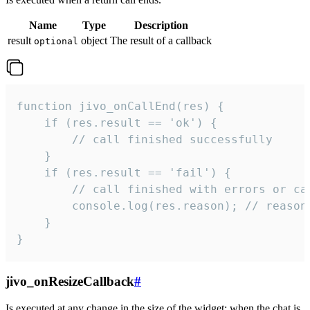
Name
Type
Description
result
object
The result of a callback
optional
function jivo_onCallEnd(res) {

    if (res.result == 'ok') {

        // call finished successfully

    }

    if (res.result == 'fail') {

        // call finished with errors or can
        console.log(res.reason); // reason 
    }

}
jivo_onResizeCallback
#
Is executed at any change in the size of the widget: when the chat is