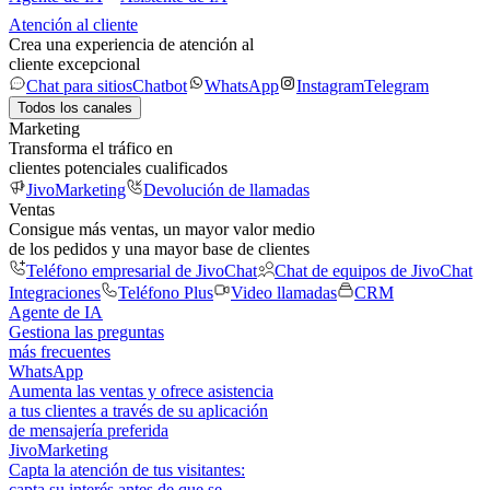
Atención al cliente
Crea una experiencia de atención al
cliente excepcional
Chat para sitios
Chatbot
WhatsApp
Instagram
Telegram
Todos los canales
Marketing
Transforma el tráfico en
clientes potenciales cualificados
JivoMarketing
Devolución de llamadas
Ventas
Consigue más ventas, un mayor valor medio
de los pedidos y una mayor base de clientes
Teléfono empresarial de JivoChat
Chat de equipos de JivoChat
Integraciones
Teléfono Plus
Video llamadas
CRM
Agente de IA
Gestiona las preguntas
más frecuentes
WhatsApp
Aumenta las ventas y ofrece asistencia
a tus clientes a través de su aplicación
de mensajería preferida
JivoMarketing
Capta la atención de tus visitantes:
capta su interés antes de que se