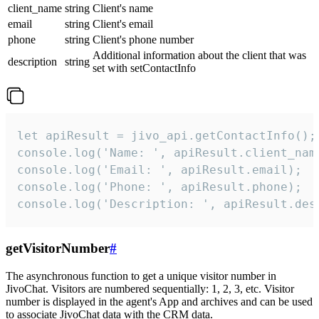
client_name
string
Client's name
email
string
Client's email
phone
string
Client's phone number
Additional information about the client that was
description
string
set with setContactInfo
let apiResult = jivo_api.getContactInfo();

console.log('Name: ', apiResult.client_name
console.log('Email: ', apiResult.email);

console.log('Phone: ', apiResult.phone);

console.log('Description: ', apiResult.des
getVisitorNumber
#
The asynchronous function to get a unique visitor number in
JivoChat. Visitors are numbered sequentially: 1, 2, 3, etc. Visitor
number is displayed in the agent's App and archives and can be used
to associate JivoChat data with the CRM data.