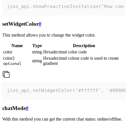
jivo_api.showProactiveInvitation("How can 
setWidgetColor
#
This method allows you to change the widget color.
Name
Type
Description
color
string
Hexadecimal color code
color2
Hexadecimal colour code is used to create
string
gradient
optional
jivo_api.setWidgetColor('#ffffff', '#00000
chatMode
#
With this method you can get the current chat status: online/offline.