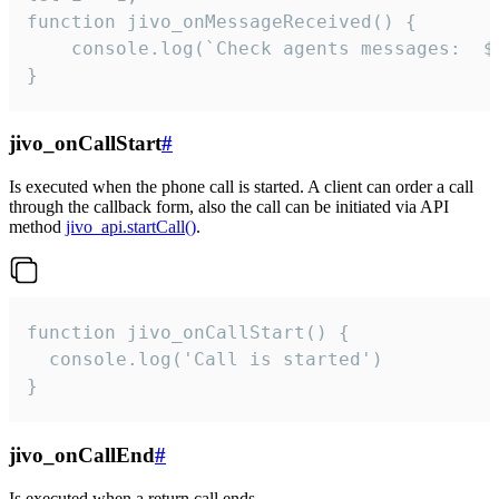
function jivo_onMessageReceived() {

	console.log(`Check agents messages:  ${i++}`)

}
jivo_onCallStart
#
Is executed when the phone call is started. A client can order a call
through the callback form, also the call can be initiated via API
method
jivo_api.startCall()
.
function jivo_onCallStart() {

  console.log('Call is started')

}
jivo_onCallEnd
#
Is executed when a return call ends.