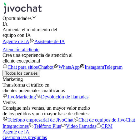
Oportunidades
IA
Aumenta el rendimiento del
equipo con IA
Agente de IA
Asistente de IA
Atención al cliente
Crea una experiencia de atención al
cliente excepcional
Chat para sitios
Chatbot
WhatsApp
Instagram
Telegram
Todos los canales
Marketing
Transforma el tráfico en
clientes potenciales cualificados
JivoMarketing
Devolución de llamadas
Ventas
Consigue más ventas, un mayor valor medio
de los pedidos y una mayor base de clientes
Teléfono empresarial de JivoChat
Chat de equipos de JivoChat
Integraciones
Teléfono Plus
Video llamadas
CRM
Agente de IA
Gestiona las preguntas