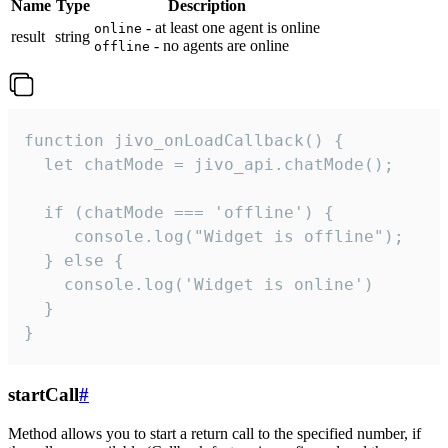
Name
Type
Description
- at least one agent is online
online
result
string
- no agents are online
offline
function jivo_onLoadCallback() {

  let chatMode = jivo_api.chatMode();

  if (chatMode === 'offline') {

     console.log("Widget is offline");

  } else {

    console.log('Widget is online')

  }

}
startCall
#
Method allows you to start a return call to the specified number, if