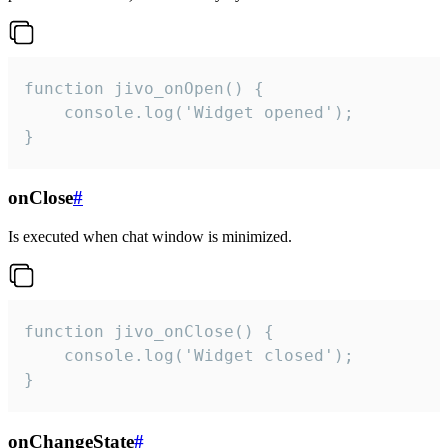
function jivo_onOpen() {

    console.log('Widget opened');

}
onClose
#
Is executed when chat window is minimized.
function jivo_onClose() {

    console.log('Widget closed');

}
onChangeState
#