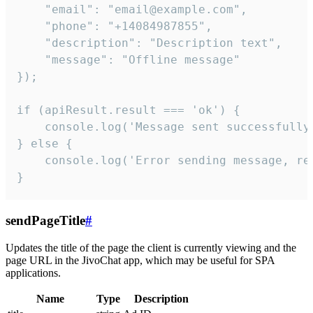
    "email": "email@example.com",

    "phone": "+14084987855",

    "description": "Description text",

    "message": "Offline message"

});

if (apiResult.result === 'ok') {

    console.log('Message sent successfully'
} else {

    console.log('Error sending message, rea
}
sendPageTitle
#
Updates the title of the page the client is currently viewing and the
page URL in the JivoChat app, which may be useful for SPA
applications.
Name
Type
Description