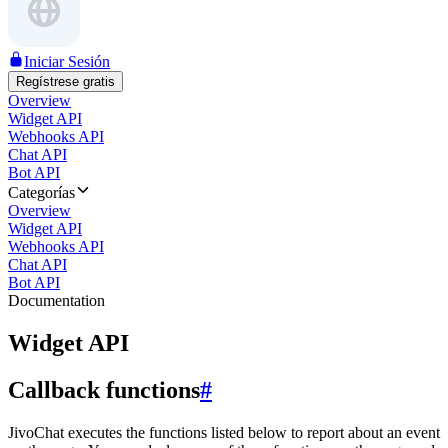
Iniciar Sesión
Regístrese gratis
Overview
Widget API
Webhooks API
Chat API
Bot API
Categorías
Overview
Widget API
Webhooks API
Chat API
Bot API
Documentation
Widget API
Callback functions
#
JivoChat executes the functions listed below to report about an event