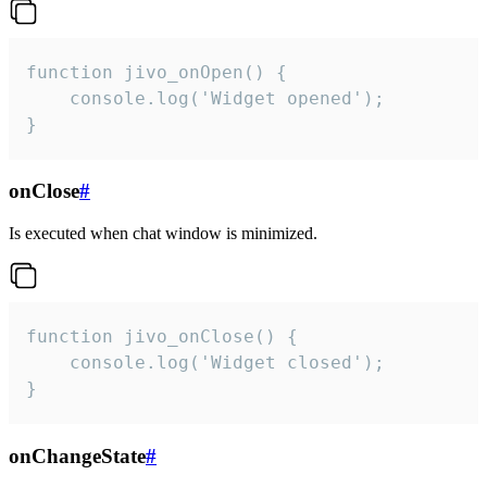
function jivo_onOpen() {

    console.log('Widget opened');

}
onClose
#
Is executed when chat window is minimized.
function jivo_onClose() {

    console.log('Widget closed');

}
onChangeState
#