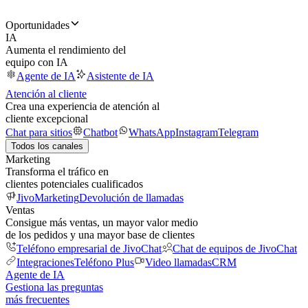
Oportunidades
IA
Aumenta el rendimiento del
equipo con IA
Agente de IA
Asistente de IA
Atención al cliente
Crea una experiencia de atención al
cliente excepcional
Chat para sitios
Chatbot
WhatsApp
Instagram
Telegram
Todos los canales
Marketing
Transforma el tráfico en
clientes potenciales cualificados
JivoMarketing
Devolución de llamadas
Ventas
Consigue más ventas, un mayor valor medio
de los pedidos y una mayor base de clientes
Teléfono empresarial de JivoChat
Chat de equipos de JivoChat
Integraciones
Teléfono Plus
Video llamadas
CRM
Agente de IA
Gestiona las preguntas
más frecuentes