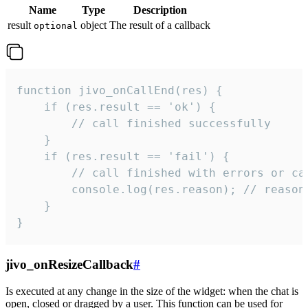
Name
Type
Description
result
object
The result of a callback
optional
function jivo_onCallEnd(res) {

    if (res.result == 'ok') {

        // call finished successfully

    }

    if (res.result == 'fail') {

        // call finished with errors or can
        console.log(res.reason); // reason 
    }

}
jivo_onResizeCallback
#
Is executed at any change in the size of the widget: when the chat is
open, closed or dragged by a user. This function can be used for