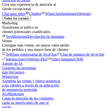
Atención al cliente
Crea una experiencia de atención al
cliente excepcional
Chat para sitios
Chatbot
WhatsApp
Instagram
Telegram
Todos los canales
Marketing
Transforma el tráfico en
clientes potenciales cualificados
JivoMarketing
Devolución de llamadas
Ventas
Consigue más ventas, un mayor valor medio
de los pedidos y una mayor base de clientes
Teléfono empresarial de JivoChat
Chat de equipos de JivoChat
Integraciones
Teléfono Plus
Video llamadas
CRM
Agente de IA
Gestiona las preguntas
más frecuentes
WhatsApp
Aumenta las ventas y ofrece asistencia
a tus clientes a través de su aplicación
de mensajería preferida
JivoMarketing
Capta la atención de tus visitantes:
capta su interés antes de que se
vayan