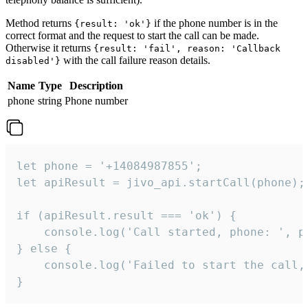
Method returns
if the phone number is in the
{result: 'ok'}
correct format and the request to start the call can be made.
Otherwise it returns
{result: 'fail', reason: 'Callback
with the call failure reason details.
disabled'}
Name
Type
Description
phone
string
Phone number
let phone = '+14084987855';

let apiResult = jivo_api.startCall(phone);

if (apiResult.result === 'ok') {

    console.log('Call started, phone: ', ph
} else {

    console.log('Failed to start the call,
}