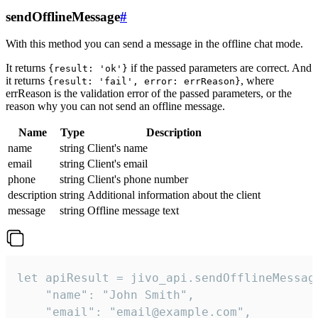
sendOfflineMessage
#
With this method you can send a message in the offline chat mode.
It returns
if the passed parameters are correct. And
{result: 'ok'}
it returns
, where
{result: 'fail', error: errReason}
errReason is the validation error of the passed parameters, or the
reason why you can not send an offline message.
Name
Type
Description
name
string
Client's name
email
string
Client's email
phone
string
Client's phone number
description
string
Additional information about the client
message
string
Offline message text
let apiResult = jivo_api.sendOfflineMessage
    "name": "John Smith",

    "email": "email@example.com",
