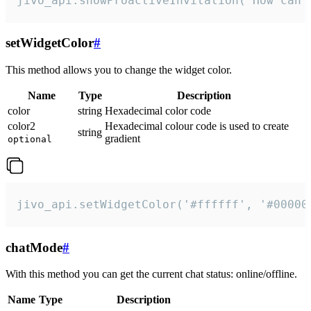
jivo_api.showProactiveInvitation("How can 
setWidgetColor
#
This method allows you to change the widget color.
Name
Type
Description
color
string
Hexadecimal color code
color2
Hexadecimal colour code is used to create
string
gradient
optional
jivo_api.setWidgetColor('#ffffff', '#00000
chatMode
#
With this method you can get the current chat status: online/offline.
Name
Type
Description