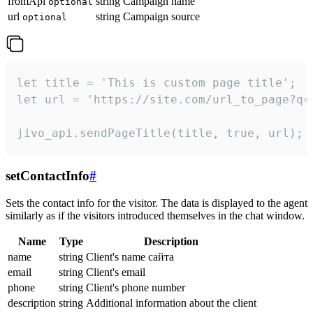
fromApi
string
Campaign name
optional
url
string
Campaign source
optional
let title = 'This is custom page title';

let url = 'https://site.com/url_to_page?q=p
jivo_api.sendPageTitle(title, true, url);
setContactInfo
#
Sets the contact info for the visitor. The data is displayed to the agent
similarly as if the visitors introduced themselves in the chat window.
Name
Type
Description
name
string
Client's name сайта
email
string
Client's email
phone
string
Client's phone number
description
string
Additional information about the client