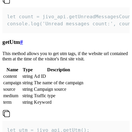
let count = jivo_api.getUnreadMessagesCount
console.log('Unread messages count:', coun
getUtm
#
This method allows you to get utm tags, if the website url contained
them at the time of the visitor's first site visit.
Name
Type
Description
content
string
Ad ID
campaign
string
The name of the campaign
source
string
Campaign source
medium
string
Traffic type
term
string
Keyword
let utm = jivo_api.getUtm();
