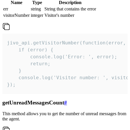
Name
Type
Description
err
string
String that contains the error
visitorNumber
integer
Visitor's number
jivo_api.getVisitorNumber(function(error, v
    if (error) {

        console.log('Error: ', error);

        return;

    }  

    console.log('Visitor number: ', visitor
});
getUnreadMessagesCount
#
This method allows you to get the number of unread messages from
the agent.