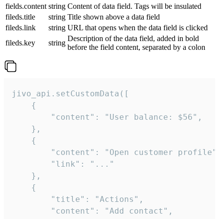
fields.content
string
Content of data field. Tags will be insulated
fileds.title
string
Title shown above a data field
fileds.link
string
URL that opens when the data field is clicked
Description of the data field, added in bold
fileds.key
string
before the field content, separated by a colon
jivo_api.setCustomData([

    {

        "content": "User balance: $56",

    },

    {

        "content": "Open customer profile",
        "link": "..."

    },

    {

        "title": "Actions",

        "content": "Add contact",
