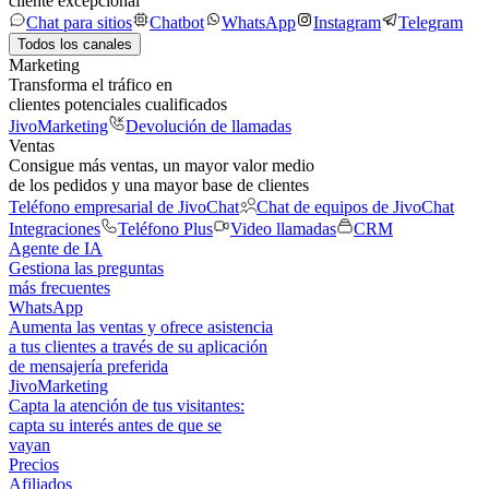
cliente excepcional
Chat para sitios
Chatbot
WhatsApp
Instagram
Telegram
Todos los canales
Marketing
Transforma el tráfico en
clientes potenciales cualificados
JivoMarketing
Devolución de llamadas
Ventas
Consigue más ventas, un mayor valor medio
de los pedidos y una mayor base de clientes
Teléfono empresarial de JivoChat
Chat de equipos de JivoChat
Integraciones
Teléfono Plus
Video llamadas
CRM
Agente de IA
Gestiona las preguntas
más frecuentes
WhatsApp
Aumenta las ventas y ofrece asistencia
a tus clientes a través de su aplicación
de mensajería preferida
JivoMarketing
Capta la atención de tus visitantes:
capta su interés antes de que se
vayan
Precios
Afiliados