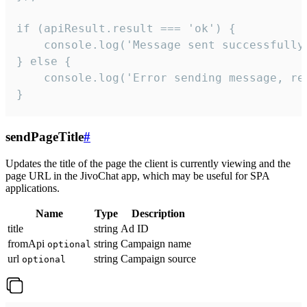
if (apiResult.result === 'ok') {

    console.log('Message sent successfully'
} else {

    console.log('Error sending message, rea
}
sendPageTitle
#
Updates the title of the page the client is currently viewing and the
page URL in the JivoChat app, which may be useful for SPA
applications.
Name
Type
Description
title
string
Ad ID
fromApi
string
Campaign name
optional
url
string
Campaign source
optional