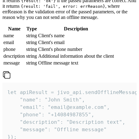
It returns
if the passed parameters are correct. And
{result: 'ok'}
it returns
, where
{result: 'fail', error: errReason}
errReason is the validation error of the passed parameters, or the
reason why you can not send an offline message.
Name
Type
Description
name
string
Client's name
email
string
Client's email
phone
string
Client's phone number
description
string
Additional information about the client
message
string
Offline message text
let apiResult = jivo_api.sendOfflineMessage
    "name": "John Smith",

    "email": "email@example.com",

    "phone": "+14084987855",

    "description": "Description text",

    "message": "Offline message"

});
