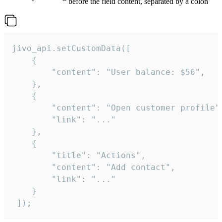
before the field content, separated by a colon
jivo_api.setCustomData([

    {

        "content": "User balance: $56",

    },

    {

        "content": "Open customer profile",
        "link": "..."

    },

    {

        "title": "Actions",

        "content": "Add contact",

        "link": "..."

    }

 ]);