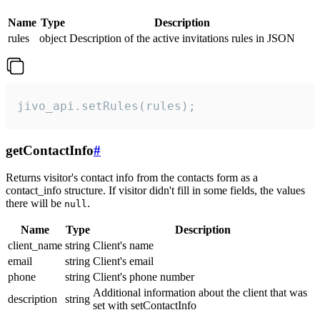
Name
Type
Description
rules
object
Description of the active invitations rules in JSON
jivo_api.setRules(rules);
getContactInfo
#
Returns visitor's contact info from the contacts form as a
contact_info structure. If visitor didn't fill in some fields, the values
there will be
.
null
Name
Type
Description
client_name
string
Client's name
email
string
Client's email
phone
string
Client's phone number
Additional information about the client that was
description
string
set with setContactInfo