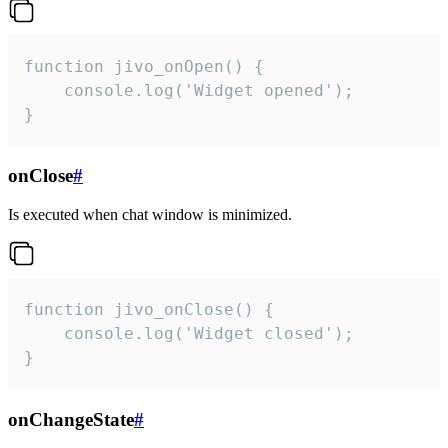
function jivo_onOpen() {

    console.log('Widget opened');

}
onClose
#
Is executed when chat window is minimized.
function jivo_onClose() {

    console.log('Widget closed');

}
onChangeState
#