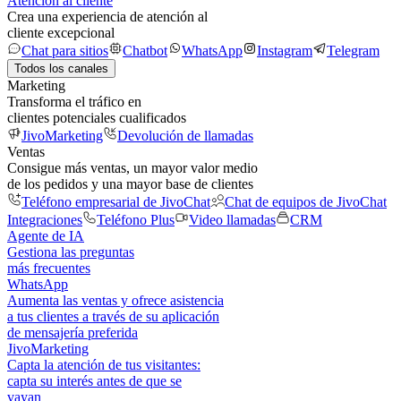
Atención al cliente
Crea una experiencia de atención al
cliente excepcional
Chat para sitios
Chatbot
WhatsApp
Instagram
Telegram
Todos los canales
Marketing
Transforma el tráfico en
clientes potenciales cualificados
JivoMarketing
Devolución de llamadas
Ventas
Consigue más ventas, un mayor valor medio
de los pedidos y una mayor base de clientes
Teléfono empresarial de JivoChat
Chat de equipos de JivoChat
Integraciones
Teléfono Plus
Video llamadas
CRM
Agente de IA
Gestiona las preguntas
más frecuentes
WhatsApp
Aumenta las ventas y ofrece asistencia
a tus clientes a través de su aplicación
de mensajería preferida
JivoMarketing
Capta la atención de tus visitantes:
capta su interés antes de que se
vayan