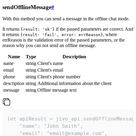
sendOfflineMessage
#
With this method you can send a message in the offline chat mode.
It returns
if the passed parameters are correct. And
{result: 'ok'}
it returns
, where
{result: 'fail', error: errReason}
errReason is the validation error of the passed parameters, or the
reason why you can not send an offline message.
Name
Type
Description
name
string
Client's name
email
string
Client's email
phone
string
Client's phone number
description
string
Additional information about the client
message
string
Offline message text
let apiResult = jivo_api.sendOfflineMessage
    "name": "John Smith",

    "email": "email@example.com",
