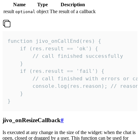
Name
Type
Description
result
object
The result of a callback
optional
function jivo_onCallEnd(res) {

    if (res.result == 'ok') {

        // call finished successfully

    }

    if (res.result == 'fail') {

        // call finished with errors or can
        console.log(res.reason); // reason 
    }

}
jivo_onResizeCallback
#
Is executed at any change in the size of the widget: when the chat is
open, closed or dragged by a user. This function can be used for