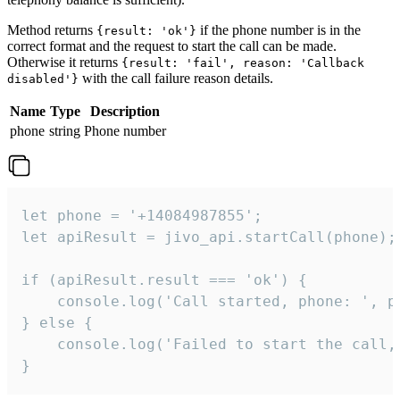
Method returns
if the phone number is in the
{result: 'ok'}
correct format and the request to start the call can be made.
Otherwise it returns
{result: 'fail', reason: 'Callback
with the call failure reason details.
disabled'}
Name
Type
Description
phone
string
Phone number
let phone = '+14084987855';

let apiResult = jivo_api.startCall(phone);

if (apiResult.result === 'ok') {

    console.log('Call started, phone: ', ph
} else {

    console.log('Failed to start the call,
}