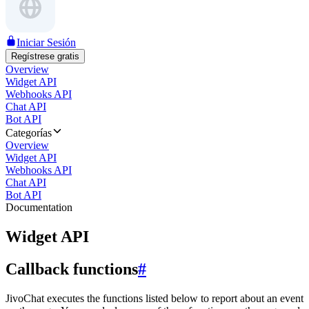
Iniciar Sesión
Regístrese gratis
Overview
Widget API
Webhooks API
Chat API
Bot API
Categorías
Overview
Widget API
Webhooks API
Chat API
Bot API
Documentation
Widget API
Callback functions
#
JivoChat executes the functions listed below to report about an event