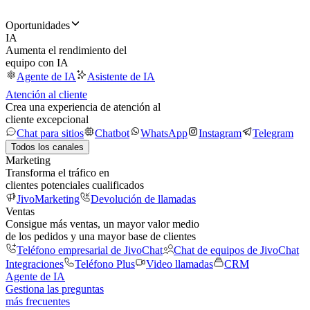
Oportunidades
IA
Aumenta el rendimiento del
equipo con IA
Agente de IA
Asistente de IA
Atención al cliente
Crea una experiencia de atención al
cliente excepcional
Chat para sitios
Chatbot
WhatsApp
Instagram
Telegram
Todos los canales
Marketing
Transforma el tráfico en
clientes potenciales cualificados
JivoMarketing
Devolución de llamadas
Ventas
Consigue más ventas, un mayor valor medio
de los pedidos y una mayor base de clientes
Teléfono empresarial de JivoChat
Chat de equipos de JivoChat
Integraciones
Teléfono Plus
Video llamadas
CRM
Agente de IA
Gestiona las preguntas
más frecuentes