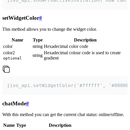
jivo_api.showProactiveInvitation("How can 
setWidgetColor
#
This method allows you to change the widget color.
Name
Type
Description
color
string
Hexadecimal color code
color2
Hexadecimal colour code is used to create
string
gradient
optional
jivo_api.setWidgetColor('#ffffff', '#00000
chatMode
#
With this method you can get the current chat status: online/offline.
Name
Type
Description