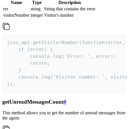
Name
Type
Description
err
string
String that contains the error
visitorNumber
integer
Visitor's number
jivo_api.getVisitorNumber(function(error, v
    if (error) {

        console.log('Error: ', error);

        return;

    }  

    console.log('Visitor number: ', visitor
});
getUnreadMessagesCount
#
This method allows you to get the number of unread messages from
the agent.