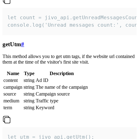
let count = jivo_api.getUnreadMessagesCount
console.log('Unread messages count:', coun
getUtm
#
This method allows you to get utm tags, if the website url contained
them at the time of the visitor's first site visit.
Name
Type
Description
content
string
Ad ID
campaign
string
The name of the campaign
source
string
Campaign source
medium
string
Traffic type
term
string
Keyword
let utm = jivo_api.getUtm();
