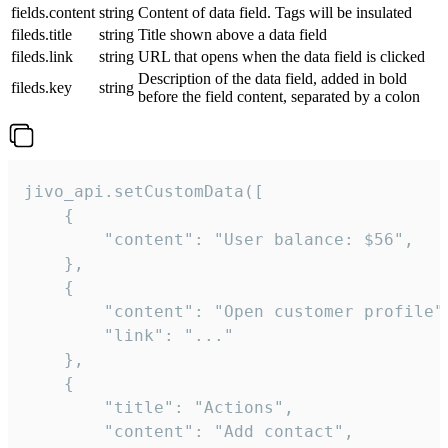
fields.content
string
Content of data field. Tags will be insulated
fileds.title
string
Title shown above a data field
fileds.link
string
URL that opens when the data field is clicked
Description of the data field, added in bold
fileds.key
string
before the field content, separated by a colon
jivo_api.setCustomData([

    {

        "content": "User balance: $56",

    },

    {

        "content": "Open customer profile",
        "link": "..."

    },

    {

        "title": "Actions",

        "content": "Add contact",
