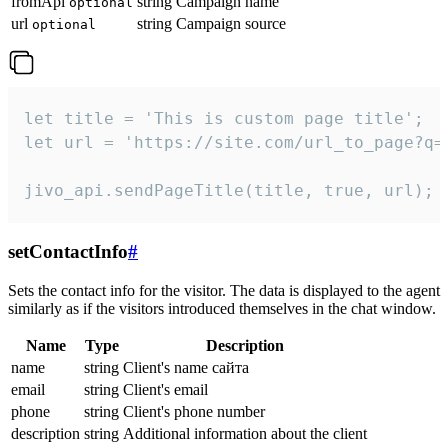
fromApi
string
Campaign name
optional
url
string
Campaign source
optional
let title = 'This is custom page title';

let url = 'https://site.com/url_to_page?q=p
jivo_api.sendPageTitle(title, true, url);
setContactInfo
#
Sets the contact info for the visitor. The data is displayed to the agent
similarly as if the visitors introduced themselves in the chat window.
Name
Type
Description
name
string
Client's name сайта
email
string
Client's email
phone
string
Client's phone number
description
string
Additional information about the client