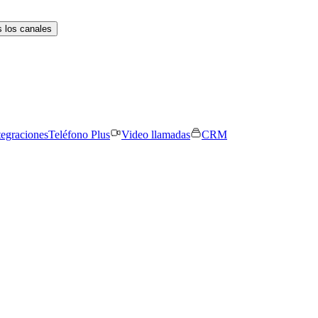
 los canales
tegraciones
Teléfono Plus
Video llamadas
CRM