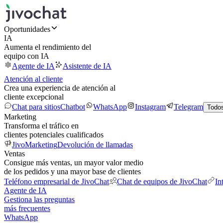
Oportunidades
IA
Aumenta el rendimiento del
equipo con IA
Agente de IA
Asistente de IA
Atención al cliente
Crea una experiencia de atención al
cliente excepcional
Chat para sitios
Chatbot
WhatsApp
Instagram
Telegram
Todos
Marketing
Transforma el tráfico en
clientes potenciales cualificados
JivoMarketing
Devolución de llamadas
Ventas
Consigue más ventas, un mayor valor medio
de los pedidos y una mayor base de clientes
Teléfono empresarial de JivoChat
Chat de equipos de JivoChat
In
Agente de IA
Gestiona las preguntas
más frecuentes
WhatsApp