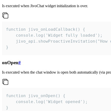
Is executed when JivoChat widget initialization is over.
function jivo_onLoadCallback() {

    console.log('Widget fully loaded');

    jivo_api.showProactiveInvitation("How c
}
onOpen
#
Is executed when the chat window is open both automatically (via proa
function jivo_onOpen() {

    console.log('Widget opened');

}