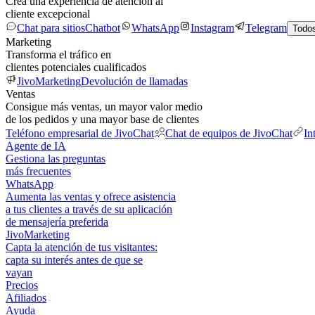
Crea una experiencia de atención al
cliente excepcional
Chat para sitios
Chatbot
WhatsApp
Instagram
Telegram
Todos
Marketing
Transforma el tráfico en
clientes potenciales cualificados
JivoMarketing
Devolución de llamadas
Ventas
Consigue más ventas, un mayor valor medio
de los pedidos y una mayor base de clientes
Teléfono empresarial de JivoChat
Chat de equipos de JivoChat
In
Agente de IA
Gestiona las preguntas
más frecuentes
WhatsApp
Aumenta las ventas y ofrece asistencia
a tus clientes a través de su aplicación
de mensajería preferida
JivoMarketing
Capta la atención de tus visitantes:
capta su interés antes de que se
vayan
Precios
Afiliados
Ayuda