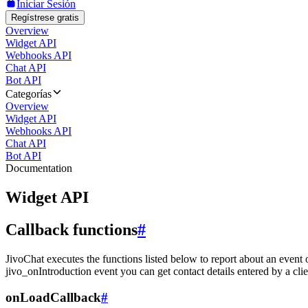
Iniciar Sesión
Regístrese gratis
Overview
Widget API
Webhooks API
Chat API
Bot API
Categorías
Overview
Widget API
Webhooks API
Chat API
Bot API
Documentation
Widget API
Callback functions
#
JivoChat executes the functions listed below to report about an event 
jivo_onIntroduction event you can get contact details entered by a clie
onLoadCallback
#