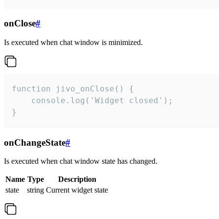
onClose
#
Is executed when chat window is minimized.
function jivo_onClose() {

    console.log('Widget closed');

}
onChangeState
#
Is executed when chat window state has changed.
Name
Type
Description
state
string
Current widget state