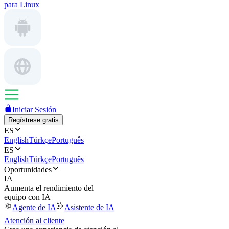
para Linux
Iniciar Sesión
Regístrese gratis
ES
English
Türkçe
Português
ES
English
Türkçe
Português
Oportunidades
IA
Aumenta el rendimiento del
equipo con IA
Agente de IA
Asistente de IA
Atención al cliente