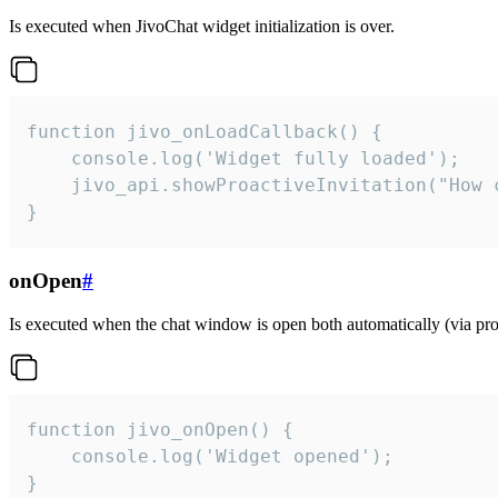
Is executed when JivoChat widget initialization is over.
function jivo_onLoadCallback() {

    console.log('Widget fully loaded');

    jivo_api.showProactiveInvitation("How c
}
onOpen
#
Is executed when the chat window is open both automatically (via proa
function jivo_onOpen() {

    console.log('Widget opened');

}