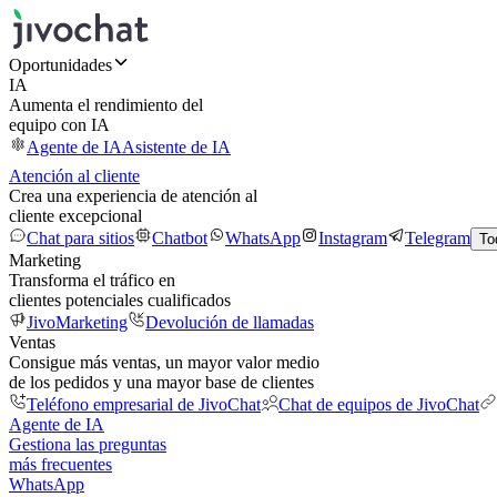
Oportunidades
IA
Aumenta el rendimiento del
equipo con IA
Agente de IA
Asistente de IA
Atención al cliente
Crea una experiencia de atención al
cliente excepcional
Chat para sitios
Chatbot
WhatsApp
Instagram
Telegram
To
Marketing
Transforma el tráfico en
clientes potenciales cualificados
JivoMarketing
Devolución de llamadas
Ventas
Consigue más ventas, un mayor valor medio
de los pedidos y una mayor base de clientes
Teléfono empresarial de JivoChat
Chat de equipos de JivoChat
Agente de IA
Gestiona las preguntas
más frecuentes
WhatsApp