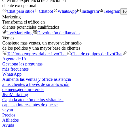
Crea una experiencia de atención al
cliente excepcional
Chat para sitios
Chatbot
WhatsApp
Instagram
Telegram
To
Marketing
Transforma el tráfico en
clientes potenciales cualificados
JivoMarketing
Devolución de llamadas
Ventas
Consigue más ventas, un mayor valor medio
de los pedidos y una mayor base de clientes
Teléfono empresarial de JivoChat
Chat de equipos de JivoChat
Agente de IA
Gestiona las preguntas
más frecuentes
WhatsApp
Aumenta las ventas y ofrece asistencia
a tus clientes a través de su aplicación
de mensajería preferida
JivoMarketing
Capta la atención de tus visitantes:
capta su interés antes de que se
vayan
Precios
Afiliados
Ayuda