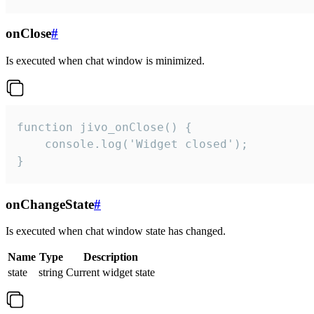
onClose
#
Is executed when chat window is minimized.
function jivo_onClose() {

    console.log('Widget closed');

}
onChangeState
#
Is executed when chat window state has changed.
Name
Type
Description
state
string
Current widget state