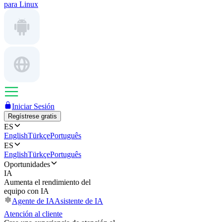
para Linux
Iniciar Sesión
Regístrese gratis
ES
English
Türkçe
Português
ES
English
Türkçe
Português
Oportunidades
IA
Aumenta el rendimiento del
equipo con IA
Agente de IA
Asistente de IA
Atención al cliente