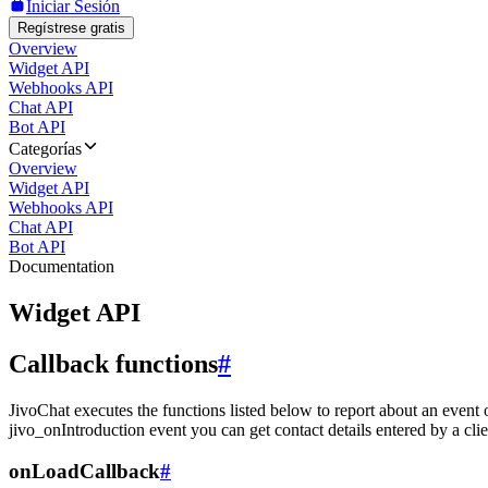
Iniciar Sesión
Regístrese gratis
Overview
Widget API
Webhooks API
Chat API
Bot API
Categorías
Overview
Widget API
Webhooks API
Chat API
Bot API
Documentation
Widget API
Callback functions
#
JivoChat executes the functions listed below to report about an event 
jivo_onIntroduction event you can get contact details entered by a clie
onLoadCallback
#