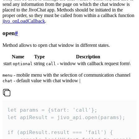
send any information from the page on which the chat window is
placed to the JivoChat app. Methods should be initiated in the
proper order, so they must be called from within a callback function
jivo_onLoadCallback
.
open
#
Method allows to open chat window in different states.
Name
Type
Description
start
string
- window with callback request form\
optional
call
- mobile menu with the selection of communication channel
menu
- default value with chat window |
chat
let params = {start: 'call'};

let apiResult = jivo_api.open(params);

if (apiResult.result === 'fail') {
