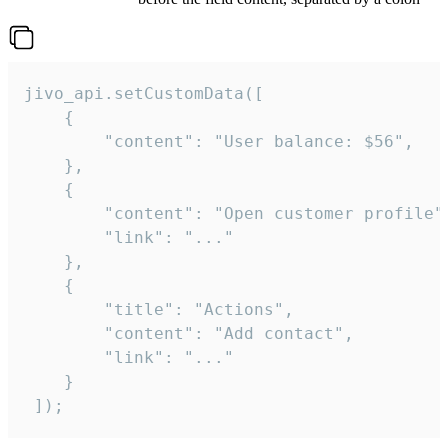
jivo_api.setCustomData([

    {

        "content": "User balance: $56",

    },

    {

        "content": "Open customer profile",
        "link": "..."

    },

    {

        "title": "Actions",

        "content": "Add contact",

        "link": "..."

    }

 ]);