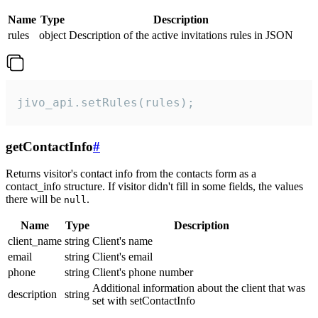
Name
Type
Description
rules
object
Description of the active invitations rules in JSON
jivo_api.setRules(rules);
getContactInfo
#
Returns visitor's contact info from the contacts form as a
contact_info structure. If visitor didn't fill in some fields, the values
there will be
.
null
Name
Type
Description
client_name
string
Client's name
email
string
Client's email
phone
string
Client's phone number
Additional information about the client that was
description
string
set with setContactInfo