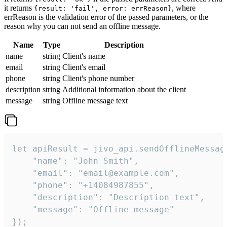
it returns
, where
{result: 'fail', error: errReason}
errReason is the validation error of the passed parameters, or the
reason why you can not send an offline message.
Name
Type
Description
name
string
Client's name
email
string
Client's email
phone
string
Client's phone number
description
string
Additional information about the client
message
string
Offline message text
let apiResult = jivo_api.sendOfflineMessage
    "name": "John Smith",

    "email": "email@example.com",

    "phone": "+14084987855",

    "description": "Description text",

    "message": "Offline message"

});
