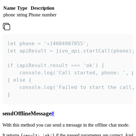
Name
Type
Description
phone
string
Phone number
let phone = '+14084987855';

let apiResult = jivo_api.startCall(phone);

if (apiResult.result === 'ok') {

    console.log('Call started, phone: ', ph
} else {

    console.log('Failed to start the call,
}
sendOfflineMessage
#
With this method you can send a message in the offline chat mode.
It returns
if the passed parameters are correct. And
{result: 'ok'}