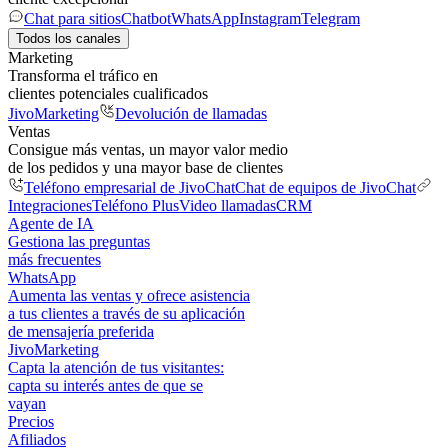
Chat para sitios
Chatbot
WhatsApp
Instagram
Telegram
Todos los canales
Marketing
Transforma el tráfico en
clientes potenciales cualificados
JivoMarketing
Devolución de llamadas
Ventas
Consigue más ventas, un mayor valor medio
de los pedidos y una mayor base de clientes
Teléfono empresarial de JivoChat
Chat de equipos de JivoChat
Integraciones
Teléfono Plus
Video llamadas
CRM
Agente de IA
Gestiona las preguntas
más frecuentes
WhatsApp
Aumenta las ventas y ofrece asistencia
a tus clientes a través de su aplicación
de mensajería preferida
JivoMarketing
Capta la atención de tus visitantes:
capta su interés antes de que se
vayan
Precios
Afiliados