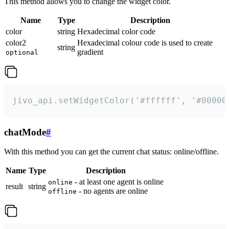
This method allows you to change the widget color.
Name
Type
Description
color
string
Hexadecimal color code
color2
Hexadecimal colour code is used to create
string
gradient
optional
jivo_api.setWidgetColor('#ffffff', '#00000
chatMode
#
With this method you can get the current chat status: online/offline.
Name
Type
Description
- at least one agent is online
online
result
string
- no agents are online
offline