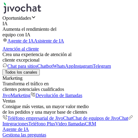
Oportunidades
IA
Aumenta el rendimiento del
equipo con IA
Agente de IA
Asistente de IA
Atención al cliente
Crea una experiencia de atención al
cliente excepcional
Chat para sitios
Chatbot
WhatsApp
Instagram
Telegram
Todos los canales
Marketing
Transforma el tráfico en
clientes potenciales cualificados
JivoMarketing
Devolución de llamadas
Ventas
Consigue más ventas, un mayor valor medio
de los pedidos y una mayor base de clientes
Teléfono empresarial de JivoChat
Chat de equipos de JivoChat
Integraciones
Teléfono Plus
Video llamadas
CRM
Agente de IA
Gestiona las preguntas