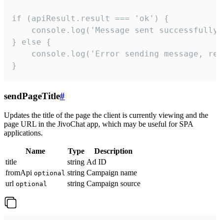
if (apiResult.result === 'ok') {

    console.log('Message sent successfully'
} else {

    console.log('Error sending message, rea
}
sendPageTitle
#
Updates the title of the page the client is currently viewing and the
page URL in the JivoChat app, which may be useful for SPA
applications.
Name
Type
Description
title
string
Ad ID
fromApi
string
Campaign name
optional
url
string
Campaign source
optional