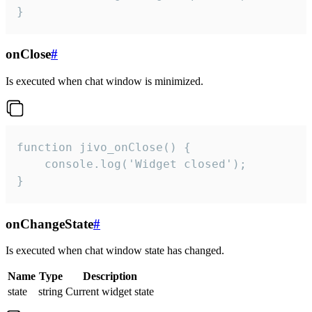
}
onClose
#
Is executed when chat window is minimized.
function jivo_onClose() {

    console.log('Widget closed');

}
onChangeState
#
Is executed when chat window state has changed.
Name
Type
Description
state
string
Current widget state