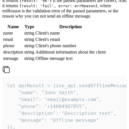
It returns
if the passed parameters are correct. And
{result: 'ok'}
it returns
, where
{result: 'fail', error: errReason}
errReason is the validation error of the passed parameters, or the
reason why you can not send an offline message.
Name
Type
Description
name
string
Client's name
email
string
Client's email
phone
string
Client's phone number
description
string
Additional information about the client
message
string
Offline message text
let apiResult = jivo_api.sendOfflineMessage
    "name": "John Smith",

    "email": "email@example.com",

    "phone": "+14084987855",

    "description": "Description text",

    "message": "Offline message"

});
