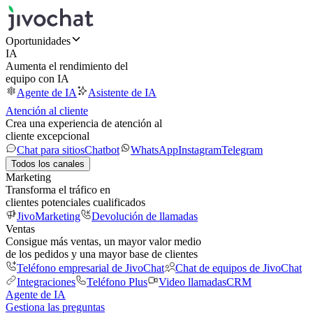
Oportunidades
IA
Aumenta el rendimiento del
equipo con IA
Agente de IA
Asistente de IA
Atención al cliente
Crea una experiencia de atención al
cliente excepcional
Chat para sitios
Chatbot
WhatsApp
Instagram
Telegram
Todos los canales
Marketing
Transforma el tráfico en
clientes potenciales cualificados
JivoMarketing
Devolución de llamadas
Ventas
Consigue más ventas, un mayor valor medio
de los pedidos y una mayor base de clientes
Teléfono empresarial de JivoChat
Chat de equipos de JivoChat
Integraciones
Teléfono Plus
Video llamadas
CRM
Agente de IA
Gestiona las preguntas