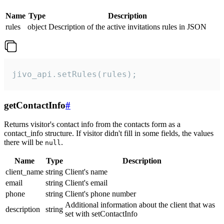
Name
Type
Description
rules
object
Description of the active invitations rules in JSON
jivo_api.setRules(rules);
getContactInfo
#
Returns visitor's contact info from the contacts form as a
contact_info structure. If visitor didn't fill in some fields, the values
there will be
.
null
Name
Type
Description
client_name
string
Client's name
email
string
Client's email
phone
string
Client's phone number
Additional information about the client that was
description
string
set with setContactInfo