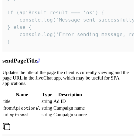
if (apiResult.result === 'ok') {

    console.log('Message sent successfully'
} else {

    console.log('Error sending message, rea
}
sendPageTitle
#
Updates the title of the page the client is currently viewing and the
page URL in the JivoChat app, which may be useful for SPA
applications.
Name
Type
Description
title
string
Ad ID
fromApi
string
Campaign name
optional
url
string
Campaign source
optional