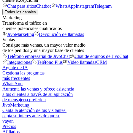
cliente excepcional
Chat para sitios
Chatbot
WhatsApp
Instagram
Telegram
Todos los canales
Marketing
Transforma el tráfico en
clientes potenciales cualificados
JivoMarketing
Devolución de llamadas
Ventas
Consigue más ventas, un mayor valor medio
de los pedidos y una mayor base de clientes
Teléfono empresarial de JivoChat
Chat de equipos de JivoChat
Integraciones
Teléfono Plus
Video llamadas
CRM
Agente de IA
Gestiona las preguntas
más frecuentes
WhatsApp
Aumenta las ventas y ofrece asistencia
a tus clientes a través de su aplicación
de mensajería preferida
JivoMarketing
Capta la atención de tus visitantes:
capta su interés antes de que se
vayan
Precios
Afiliados