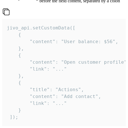
before the field content, separated by a colon
jivo_api.setCustomData([

    {

        "content": "User balance: $56",

    },

    {

        "content": "Open customer profile",
        "link": "..."

    },

    {

        "title": "Actions",

        "content": "Add contact",

        "link": "..."

    }

 ]);