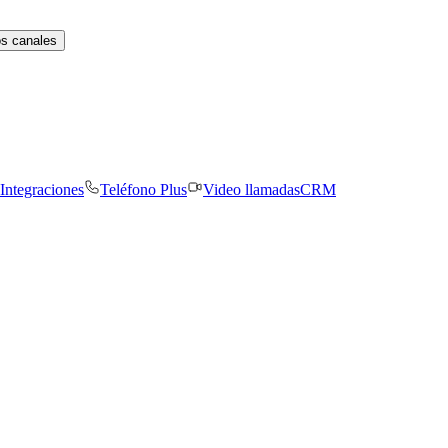
os canales
Integraciones
Teléfono Plus
Video llamadas
CRM