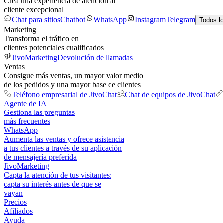
Crea una experiencia de atención al
cliente excepcional
Chat para sitios
Chatbot
WhatsApp
Instagram
Telegram
Todos l
Marketing
Transforma el tráfico en
clientes potenciales cualificados
JivoMarketing
Devolución de llamadas
Ventas
Consigue más ventas, un mayor valor medio
de los pedidos y una mayor base de clientes
Teléfono empresarial de JivoChat
Chat de equipos de JivoChat
Agente de IA
Gestiona las preguntas
más frecuentes
WhatsApp
Aumenta las ventas y ofrece asistencia
a tus clientes a través de su aplicación
de mensajería preferida
JivoMarketing
Capta la atención de tus visitantes:
capta su interés antes de que se
vayan
Precios
Afiliados
Ayuda