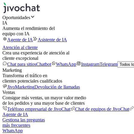
Oportunidades
IA
Aumenta el rendimiento del
equipo con IA
Agente de IA
Asistente de IA
Atención al cliente
Crea una experiencia de atención al
cliente excepcional
Chat para sitios
Chatbot
WhatsApp
Instagram
Telegram
Todos l
Marketing
Transforma el tráfico en
clientes potenciales cualificados
JivoMarketing
Devolución de llamadas
Ventas
Consigue más ventas, un mayor valor medio
de los pedidos y una mayor base de clientes
Teléfono empresarial de JivoChat
Chat de equipos de JivoChat
Agente de IA
Gestiona las preguntas
más frecuentes
WhatsApp