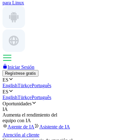
para Linux
Iniciar Sesión
Regístrese gratis
ES
English
Türkçe
Português
ES
English
Türkçe
Português
Oportunidades
IA
Aumenta el rendimiento del
equipo con IA
Agente de IA
Asistente de IA
Atención al cliente