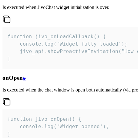
Is executed when JivoChat widget initialization is over.
function jivo_onLoadCallback() {

    console.log('Widget fully loaded');

    jivo_api.showProactiveInvitation("How c
}
onOpen
#
Is executed when the chat window is open both automatically (via proa
function jivo_onOpen() {

    console.log('Widget opened');

}