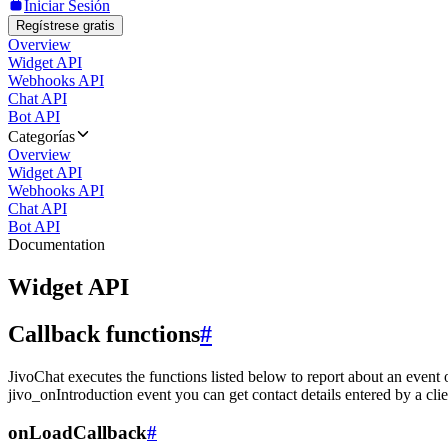
Iniciar Sesión
Regístrese gratis
Overview
Widget API
Webhooks API
Chat API
Bot API
Categorías
Overview
Widget API
Webhooks API
Chat API
Bot API
Documentation
Widget API
Callback functions
#
JivoChat executes the functions listed below to report about an event 
jivo_onIntroduction event you can get contact details entered by a clie
onLoadCallback
#