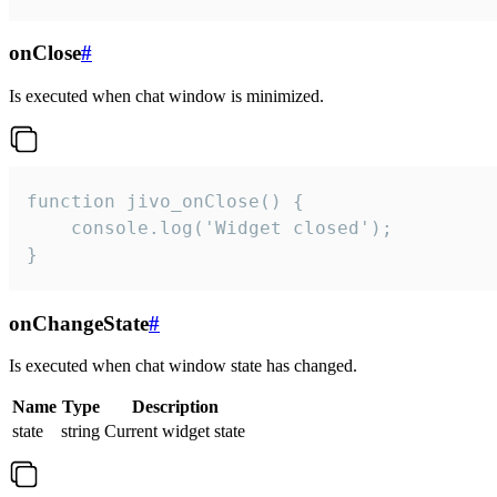
onClose
#
Is executed when chat window is minimized.
function jivo_onClose() {

    console.log('Widget closed');

}
onChangeState
#
Is executed when chat window state has changed.
Name
Type
Description
state
string
Current widget state