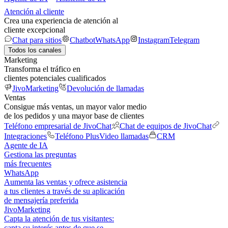
Atención al cliente
Crea una experiencia de atención al
cliente excepcional
Chat para sitios
Chatbot
WhatsApp
Instagram
Telegram
Todos los canales
Marketing
Transforma el tráfico en
clientes potenciales cualificados
JivoMarketing
Devolución de llamadas
Ventas
Consigue más ventas, un mayor valor medio
de los pedidos y una mayor base de clientes
Teléfono empresarial de JivoChat
Chat de equipos de JivoChat
Integraciones
Teléfono Plus
Video llamadas
CRM
Agente de IA
Gestiona las preguntas
más frecuentes
WhatsApp
Aumenta las ventas y ofrece asistencia
a tus clientes a través de su aplicación
de mensajería preferida
JivoMarketing
Capta la atención de tus visitantes:
capta su interés antes de que se