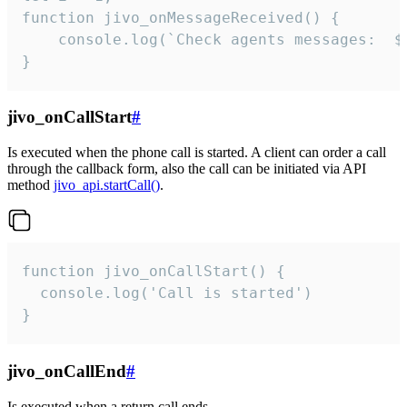
function jivo_onMessageReceived() {

	console.log(`Check agents messages:  ${i++}`)

}
jivo_onCallStart
#
Is executed when the phone call is started. A client can order a call
through the callback form, also the call can be initiated via API
method
jivo_api.startCall()
.
function jivo_onCallStart() {

  console.log('Call is started')

}
jivo_onCallEnd
#
Is executed when a return call ends.