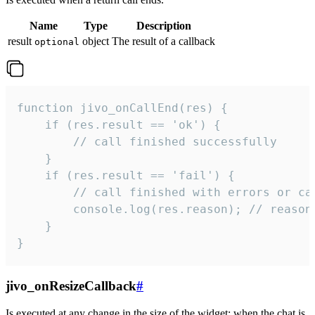
Name
Type
Description
result
object
The result of a callback
optional
function jivo_onCallEnd(res) {

    if (res.result == 'ok') {

        // call finished successfully

    }

    if (res.result == 'fail') {

        // call finished with errors or can
        console.log(res.reason); // reason 
    }

}
jivo_onResizeCallback
#
Is executed at any change in the size of the widget: when the chat is