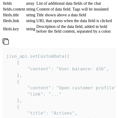
fields
array
List of additional data fields of the chat
fields.content
string
Content of data field. Tags will be insulated
fileds.title
string
Title shown above a data field
fileds.link
string
URL that opens when the data field is clicked
Description of the data field, added in bold
fileds.key
string
before the field content, separated by a colon
jivo_api.setCustomData([

    {

        "content": "User balance: $56",

    },

    {

        "content": "Open customer profile",
        "link": "..."

    },

    {

        "title": "Actions",
