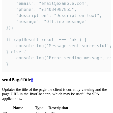
    "email": "email@example.com",

    "phone": "+14084987855",

    "description": "Description text",

    "message": "Offline message"

});

if (apiResult.result === 'ok') {

    console.log('Message sent successfully'
} else {

    console.log('Error sending message, rea
}
sendPageTitle
#
Updates the title of the page the client is currently viewing and the
page URL in the JivoChat app, which may be useful for SPA
applications.
Name
Type
Description