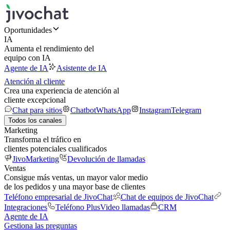
Oportunidades
IA
Aumenta el rendimiento del
equipo con IA
Agente de IA
Asistente de IA
Atención al cliente
Crea una experiencia de atención al
cliente excepcional
Chat para sitios
Chatbot
WhatsApp
Instagram
Telegram
Todos los canales
Marketing
Transforma el tráfico en
clientes potenciales cualificados
JivoMarketing
Devolución de llamadas
Ventas
Consigue más ventas, un mayor valor medio
de los pedidos y una mayor base de clientes
Teléfono empresarial de JivoChat
Chat de equipos de JivoChat
Integraciones
Teléfono Plus
Video llamadas
CRM
Agente de IA
Gestiona las preguntas