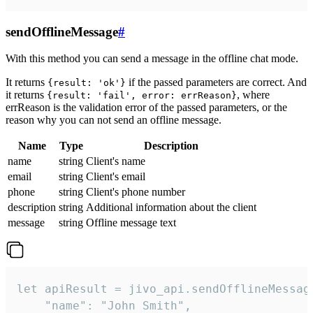
sendOfflineMessage
#
With this method you can send a message in the offline chat mode.
It returns
if the passed parameters are correct. And
{result: 'ok'}
it returns
, where
{result: 'fail', error: errReason}
errReason is the validation error of the passed parameters, or the
reason why you can not send an offline message.
Name
Type
Description
name
string
Client's name
email
string
Client's email
phone
string
Client's phone number
description
string
Additional information about the client
message
string
Offline message text
let apiResult = jivo_api.sendOfflineMessage
    "name": "John Smith",
