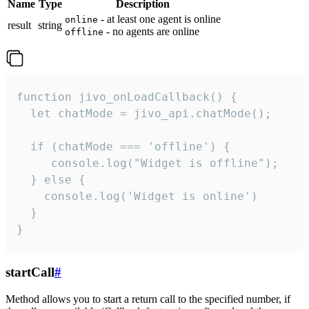
Name
Type
Description
- at least one agent is online
online
result
string
- no agents are online
offline
function jivo_onLoadCallback() {

  let chatMode = jivo_api.chatMode();

  if (chatMode === 'offline') {

     console.log("Widget is offline");

  } else {

    console.log('Widget is online')

  }

}
startCall
#
Method allows you to start a return call to the specified number, if