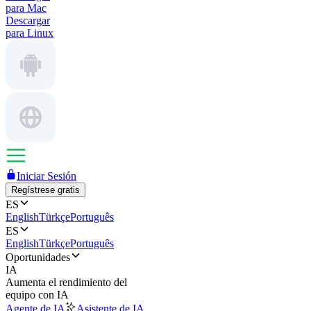
para Mac
Descargar
para Linux
Iniciar Sesión
Regístrese gratis
ES
English
Türkçe
Português
ES
English
Türkçe
Português
Oportunidades
IA
Aumenta el rendimiento del
equipo con IA
Agente de IA
Asistente de IA