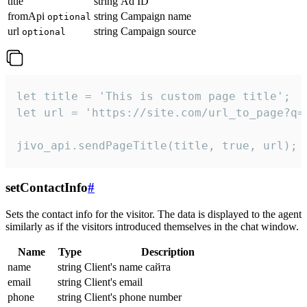
title
string
Ad ID
fromApi
string
Campaign name
optional
url
string
Campaign source
optional
let title = 'This is custom page title';

let url = 'https://site.com/url_to_page?q=p
jivo_api.sendPageTitle(title, true, url);
setContactInfo
#
Sets the contact info for the visitor. The data is displayed to the agent
similarly as if the visitors introduced themselves in the chat window.
Name
Type
Description
name
string
Client's name сайта
email
string
Client's email
phone
string
Client's phone number