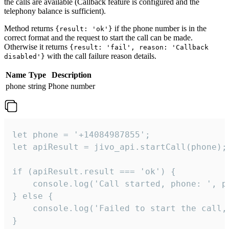
the calls are available (Callback feature is configured and the
telephony balance is sufficient).
Method returns
if the phone number is in the
{result: 'ok'}
correct format and the request to start the call can be made.
Otherwise it returns
{result: 'fail', reason: 'Callback
with the call failure reason details.
disabled'}
Name
Type
Description
phone
string
Phone number
let phone = '+14084987855';

let apiResult = jivo_api.startCall(phone);

if (apiResult.result === 'ok') {

    console.log('Call started, phone: ', ph
} else {

    console.log('Failed to start the call,
}