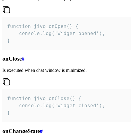
function jivo_onOpen() {

    console.log('Widget opened');

}
onClose
#
Is executed when chat window is minimized.
function jivo_onClose() {

    console.log('Widget closed');

}
onChangeState
#