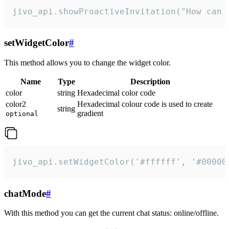
jivo_api.showProactiveInvitation("How can 
setWidgetColor
#
This method allows you to change the widget color.
Name
Type
Description
color
string
Hexadecimal color code
color2
Hexadecimal colour code is used to create
string
gradient
optional
jivo_api.setWidgetColor('#ffffff', '#00000
chatMode
#
With this method you can get the current chat status: online/offline.