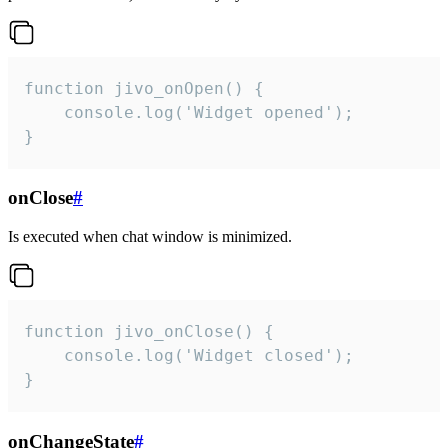
function jivo_onOpen() {

    console.log('Widget opened');

}
onClose
#
Is executed when chat window is minimized.
function jivo_onClose() {

    console.log('Widget closed');

}
onChangeState
#