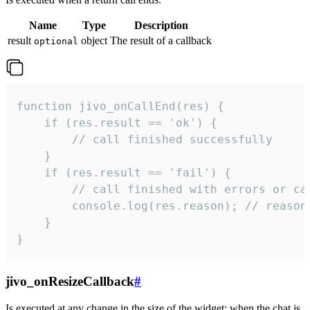
Name
Type
Description
result
object
The result of a callback
optional
function jivo_onCallEnd(res) {

    if (res.result == 'ok') {

        // call finished successfully

    }

    if (res.result == 'fail') {

        // call finished with errors or can
        console.log(res.reason); // reason 
    }

}
jivo_onResizeCallback
#
Is executed at any change in the size of the widget: when the chat is