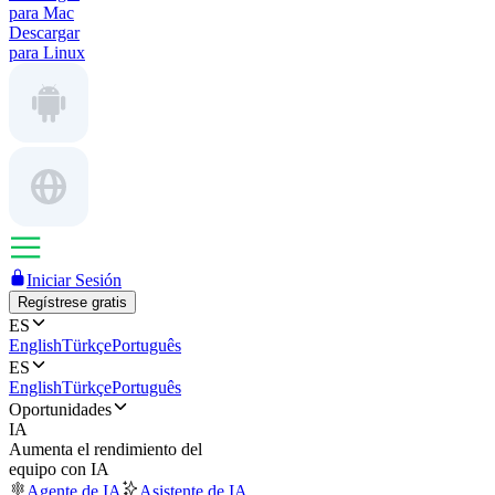
para Mac
Descargar
para Linux
Iniciar Sesión
Regístrese gratis
ES
English
Türkçe
Português
ES
English
Türkçe
Português
Oportunidades
IA
Aumenta el rendimiento del
equipo con IA
Agente de IA
Asistente de IA