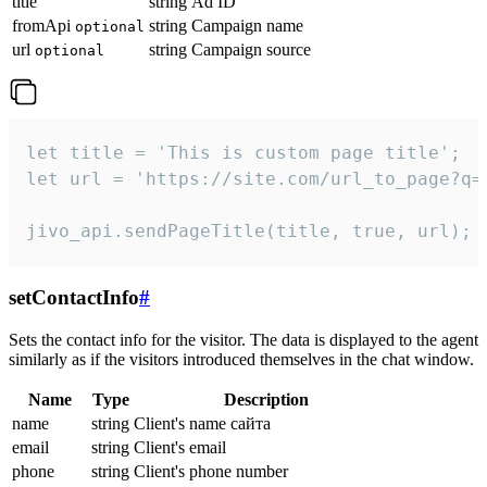
title
string
Ad ID
fromApi
string
Campaign name
optional
url
string
Campaign source
optional
let title = 'This is custom page title';

let url = 'https://site.com/url_to_page?q=p
jivo_api.sendPageTitle(title, true, url);
setContactInfo
#
Sets the contact info for the visitor. The data is displayed to the agent
similarly as if the visitors introduced themselves in the chat window.
Name
Type
Description
name
string
Client's name сайта
email
string
Client's email
phone
string
Client's phone number