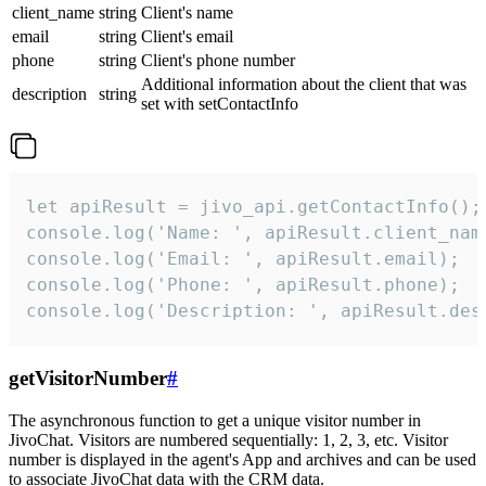
client_name
string
Client's name
email
string
Client's email
phone
string
Client's phone number
Additional information about the client that was
description
string
set with setContactInfo
let apiResult = jivo_api.getContactInfo();

console.log('Name: ', apiResult.client_name
console.log('Email: ', apiResult.email);

console.log('Phone: ', apiResult.phone);

console.log('Description: ', apiResult.des
getVisitorNumber
#
The asynchronous function to get a unique visitor number in
JivoChat. Visitors are numbered sequentially: 1, 2, 3, etc. Visitor
number is displayed in the agent's App and archives and can be used
to associate JivoChat data with the CRM data.