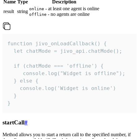
Name
Type
Description
- at least one agent is online
online
result
string
- no agents are online
offline
function jivo_onLoadCallback() {

  let chatMode = jivo_api.chatMode();

  if (chatMode === 'offline') {

     console.log("Widget is offline");

  } else {

    console.log('Widget is online')

  }

}
startCall
#
Method allows you to start a return call to the specified number, if