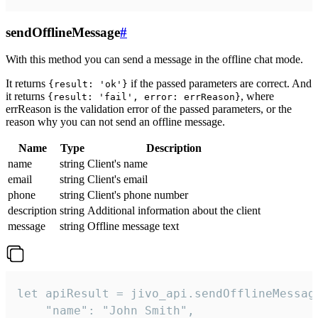
sendOfflineMessage
#
With this method you can send a message in the offline chat mode.
It returns
if the passed parameters are correct. And
{result: 'ok'}
it returns
, where
{result: 'fail', error: errReason}
errReason is the validation error of the passed parameters, or the
reason why you can not send an offline message.
Name
Type
Description
name
string
Client's name
email
string
Client's email
phone
string
Client's phone number
description
string
Additional information about the client
message
string
Offline message text
let apiResult = jivo_api.sendOfflineMessage
    "name": "John Smith",
