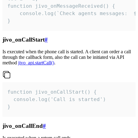
function jivo_onMessageReceived() {

	console.log(`Check agents messages:  ${i++}`)

}
jivo_onCallStart
#
Is executed when the phone call is started. A client can order a call
through the callback form, also the call can be initiated via API
method
jivo_api.startCall()
.
function jivo_onCallStart() {

  console.log('Call is started')

}
jivo_onCallEnd
#
Is executed when a return call ends.