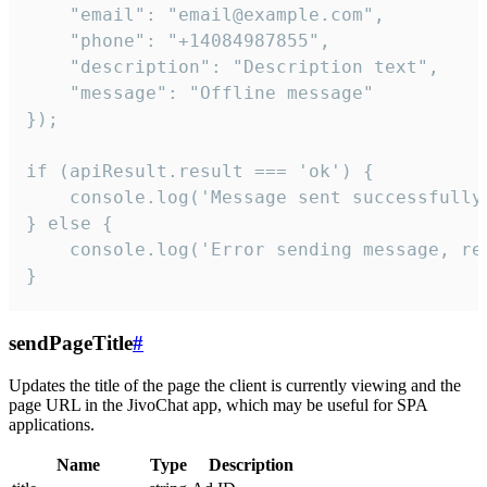
    "email": "email@example.com",

    "phone": "+14084987855",

    "description": "Description text",

    "message": "Offline message"

});

if (apiResult.result === 'ok') {

    console.log('Message sent successfully'
} else {

    console.log('Error sending message, rea
}
sendPageTitle
#
Updates the title of the page the client is currently viewing and the
page URL in the JivoChat app, which may be useful for SPA
applications.
Name
Type
Description