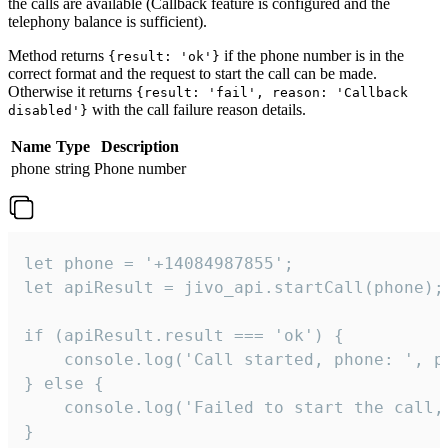
the calls are available (Callback feature is configured and the
telephony balance is sufficient).
Method returns
if the phone number is in the
{result: 'ok'}
correct format and the request to start the call can be made.
Otherwise it returns
{result: 'fail', reason: 'Callback
with the call failure reason details.
disabled'}
Name
Type
Description
phone
string
Phone number
let phone = '+14084987855';

let apiResult = jivo_api.startCall(phone);

if (apiResult.result === 'ok') {

    console.log('Call started, phone: ', ph
} else {

    console.log('Failed to start the call,
}