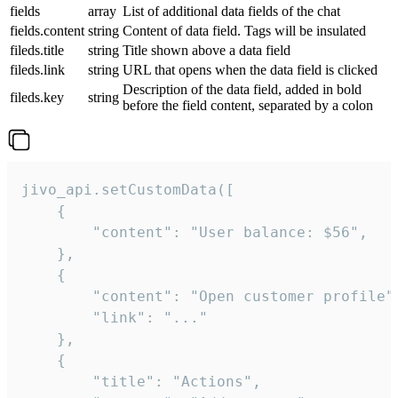
fields
array
List of additional data fields of the chat
fields.content
string
Content of data field. Tags will be insulated
fileds.title
string
Title shown above a data field
fileds.link
string
URL that opens when the data field is clicked
Description of the data field, added in bold
fileds.key
string
before the field content, separated by a colon
jivo_api.setCustomData([

    {

        "content": "User balance: $56",

    },

    {

        "content": "Open customer profile",
        "link": "..."

    },

    {

        "title": "Actions",
