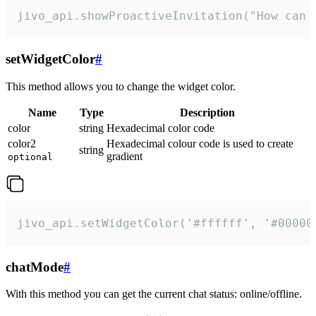
jivo_api.showProactiveInvitation("How can 
setWidgetColor
#
This method allows you to change the widget color.
Name
Type
Description
color
string
Hexadecimal color code
color2
Hexadecimal colour code is used to create
string
gradient
optional
jivo_api.setWidgetColor('#ffffff', '#00000
chatMode
#
With this method you can get the current chat status: online/offline.