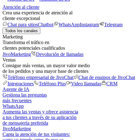
Atención al cliente
Crea una experiencia de atención al
cliente excepcional
Chat para sitios
Chatbot
WhatsApp
Instagram
Telegram
Todos los canales
Marketing
Transforma el tráfico en
clientes potenciales cualificados
JivoMarketing
Devolución de llamadas
Ventas
Consigue más ventas, un mayor valor medio
de los pedidos y una mayor base de clientes
Teléfono empresarial de JivoChat
Chat de equipos de JivoChat
Integraciones
Teléfono Plus
Video llamadas
CRM
Agente de IA
Gestiona las preguntas
más frecuentes
WhatsApp
Aumenta las ventas y ofrece asistencia
a tus clientes a través de su aplicación
de mensajería preferida
JivoMarketing
Capta la atención de tus visitantes:
capta su interés antes de que se