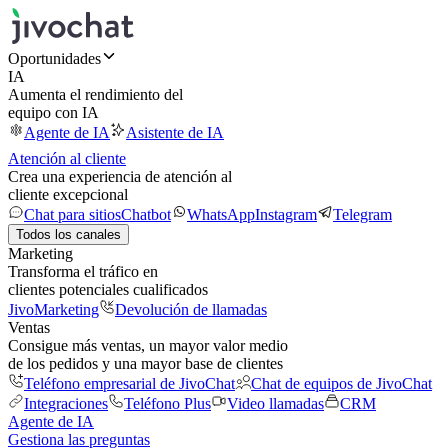
Oportunidades
IA
Aumenta el rendimiento del
equipo con IA
Agente de IA
Asistente de IA
Atención al cliente
Crea una experiencia de atención al
cliente excepcional
Chat para sitios
Chatbot
WhatsApp
Instagram
Telegram
Todos los canales
Marketing
Transforma el tráfico en
clientes potenciales cualificados
JivoMarketing
Devolución de llamadas
Ventas
Consigue más ventas, un mayor valor medio
de los pedidos y una mayor base de clientes
Teléfono empresarial de JivoChat
Chat de equipos de JivoChat
Integraciones
Teléfono Plus
Video llamadas
CRM
Agente de IA
Gestiona las preguntas