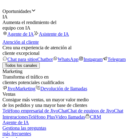
Oportunidades
IA
Aumenta el rendimiento del
equipo con IA
Agente de IA
Asistente de IA
Atención al cliente
Crea una experiencia de atención al
cliente excepcional
Chat para sitios
Chatbot
WhatsApp
Instagram
Telegram
Todos los canales
Marketing
Transforma el tráfico en
clientes potenciales cualificados
JivoMarketing
Devolución de llamadas
Ventas
Consigue más ventas, un mayor valor medio
de los pedidos y una mayor base de clientes
Teléfono empresarial de JivoChat
Chat de equipos de JivoChat
Integraciones
Teléfono Plus
Video llamadas
CRM
Agente de IA
Gestiona las preguntas
más frecuentes