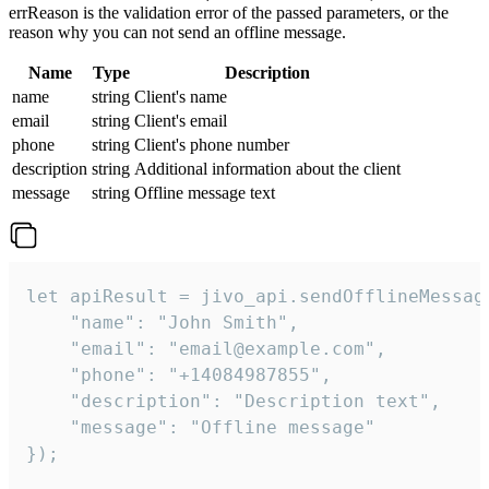
errReason is the validation error of the passed parameters, or the
reason why you can not send an offline message.
Name
Type
Description
name
string
Client's name
email
string
Client's email
phone
string
Client's phone number
description
string
Additional information about the client
message
string
Offline message text
let apiResult = jivo_api.sendOfflineMessage
    "name": "John Smith",

    "email": "email@example.com",

    "phone": "+14084987855",

    "description": "Description text",

    "message": "Offline message"

});
