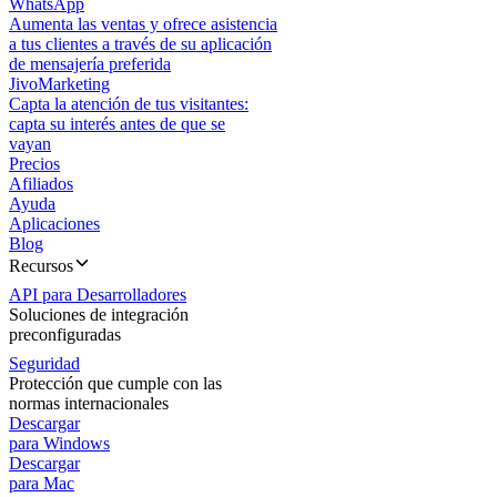
WhatsApp
Aumenta las ventas y ofrece asistencia
a tus clientes a través de su aplicación
de mensajería preferida
JivoMarketing
Capta la atención de tus visitantes:
capta su interés antes de que se
vayan
Precios
Afiliados
Ayuda
Aplicaciones
Blog
Recursos
API para Desarrolladores
Soluciones de integración
preconfiguradas
Seguridad
Protección que cumple con las
normas internacionales
Descargar
para Windows
Descargar
para Mac