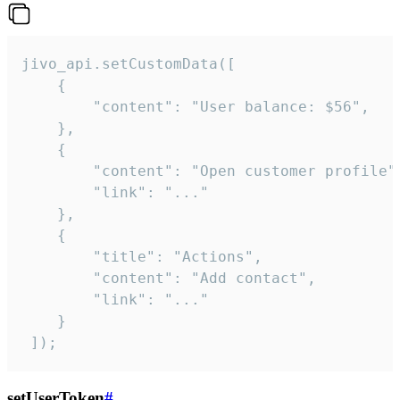
jivo_api.setCustomData([

    {

        "content": "User balance: $56",

    },

    {

        "content": "Open customer profile",
        "link": "..."

    },

    {

        "title": "Actions",

        "content": "Add contact",

        "link": "..."

    }

 ]);
setUserToken
#