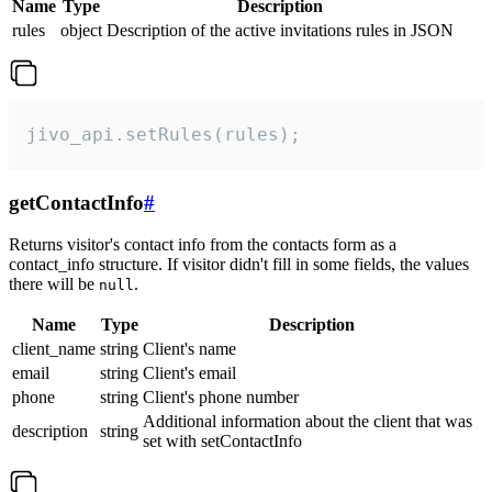
Name
Type
Description
rules
object
Description of the active invitations rules in JSON
jivo_api.setRules(rules);
getContactInfo
#
Returns visitor's contact info from the contacts form as a
contact_info structure. If visitor didn't fill in some fields, the values
there will be
.
null
Name
Type
Description
client_name
string
Client's name
email
string
Client's email
phone
string
Client's phone number
Additional information about the client that was
description
string
set with setContactInfo