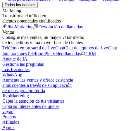
Todos los canales
Marketing
Transforma el tráfico en
clientes potenciales cualificados
JivoMarketing
Devolución de llamadas
Ventas
Consigue más ventas, un mayor valor medio
de los pedidos y una mayor base de clientes
Teléfono empresarial de JivoChat
Chat de equipos de JivoChat
Integraciones
Teléfono Plus
Video llamadas
CRM
Agente de IA
Gestiona las preguntas
más frecuentes
WhatsApp
Aumenta las ventas y ofrece asistencia
a tus clientes a través de su aplicación
de mensajería preferida
JivoMarketing
Capta la atención de tus visitantes:
capta su interés antes de que se
vayan
Precios
Afiliados
Ayuda