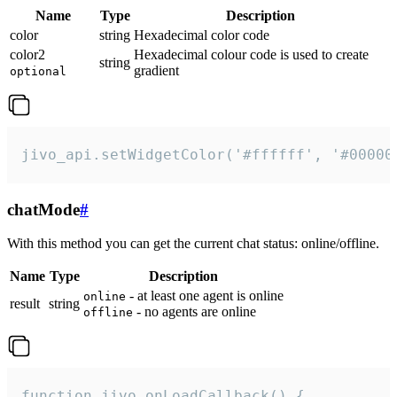
Name
Type
Description
color
string
Hexadecimal color code
color2
Hexadecimal colour code is used to create
string
gradient
optional
jivo_api.setWidgetColor('#ffffff', '#00000
chatMode
#
With this method you can get the current chat status: online/offline.
Name
Type
Description
- at least one agent is online
online
result
string
- no agents are online
offline
function jivo_onLoadCallback() {
