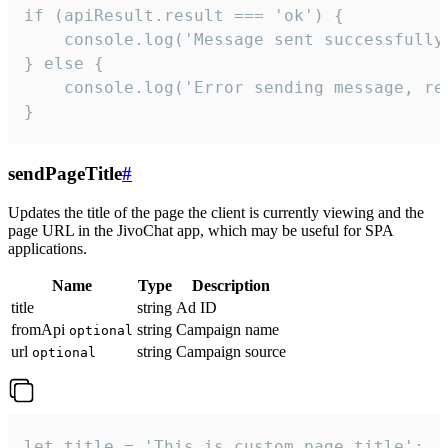
if (apiResult.result === 'ok') {

    console.log('Message sent successfully'
} else {

    console.log('Error sending message, rea
}
sendPageTitle
#
Updates the title of the page the client is currently viewing and the
page URL in the JivoChat app, which may be useful for SPA
applications.
Name
Type
Description
title
string
Ad ID
fromApi
string
Campaign name
optional
url
string
Campaign source
optional
let title = 'This is custom page title';
