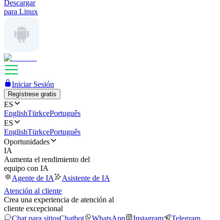
Descargar
para Linux
Iniciar Sesión
Regístrese gratis
ES
English
Türkçe
Português
ES
English
Türkçe
Português
Oportunidades
IA
Aumenta el rendimiento del
equipo con IA
Agente de IA
Asistente de IA
Atención al cliente
Crea una experiencia de atención al
cliente excepcional
Chat para sitios
Chatbot
WhatsApp
Instagram
Telegram