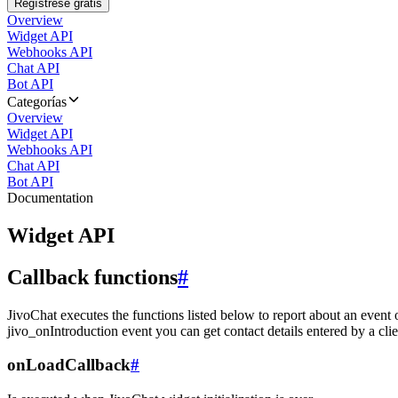
Regístrese gratis
Overview
Widget API
Webhooks API
Chat API
Bot API
Categorías
Overview
Widget API
Webhooks API
Chat API
Bot API
Documentation
Widget API
Callback functions
#
JivoChat executes the functions listed below to report about an event 
jivo_onIntroduction event you can get contact details entered by a clie
onLoadCallback
#