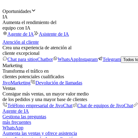
Oportunidades
IA
Aumenta el rendimiento del
equipo con IA
Agente de IA
Asistente de IA
Atención al cliente
Crea una experiencia de atención al
cliente excepcional
Chat para sitios
Chatbot
WhatsApp
Instagram
Telegram
Todos l
Marketing
Transforma el tráfico en
clientes potenciales cualificados
JivoMarketing
Devolución de llamadas
Ventas
Consigue más ventas, un mayor valor medio
de los pedidos y una mayor base de clientes
Teléfono empresarial de JivoChat
Chat de equipos de JivoChat
Agente de IA
Gestiona las preguntas
más frecuentes
WhatsApp
Aumenta las ventas y ofrece asistencia