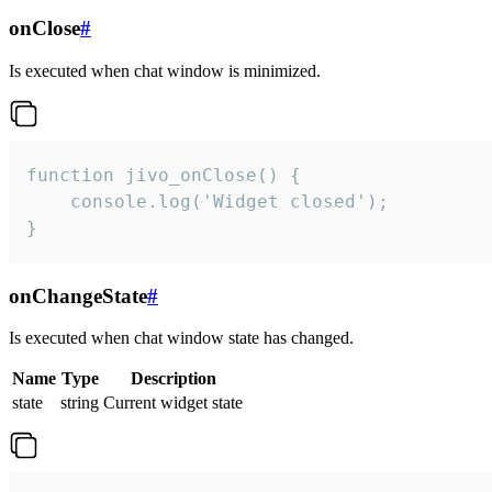
onClose
#
Is executed when chat window is minimized.
function jivo_onClose() {

    console.log('Widget closed');

}
onChangeState
#
Is executed when chat window state has changed.
Name
Type
Description
state
string
Current widget state