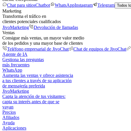
Chat para sitios
Chatbot
WhatsApp
Instagram
Telegram
Todos l
Marketing
Transforma el tráfico en
clientes potenciales cualificados
JivoMarketing
Devolución de llamadas
Ventas
Consigue más ventas, un mayor valor medio
de los pedidos y una mayor base de clientes
Teléfono empresarial de JivoChat
Chat de equipos de JivoChat
Agente de IA
Gestiona las preguntas
más frecuentes
WhatsApp
Aumenta las ventas y ofrece asistencia
a tus clientes a través de su aplicación
de mensajería preferida
JivoMarketing
Capta la atención de tus visitantes:
capta su interés antes de que se
vayan
Precios
Afiliados
Ayuda
Aplicaciones