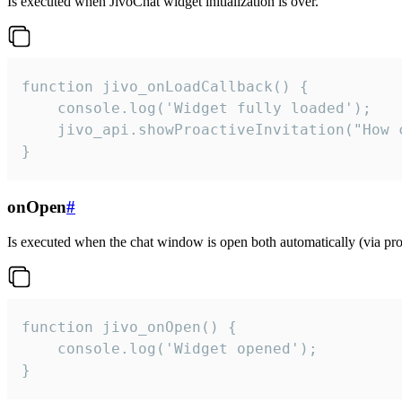
Is executed when JivoChat widget initialization is over.
function jivo_onLoadCallback() {

    console.log('Widget fully loaded');

    jivo_api.showProactiveInvitation("How c
}
onOpen
#
Is executed when the chat window is open both automatically (via proa
function jivo_onOpen() {

    console.log('Widget opened');

}