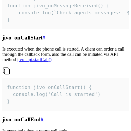
function jivo_onMessageReceived() {

	console.log(`Check agents messages:  ${i++}`)

}
jivo_onCallStart
#
Is executed when the phone call is started. A client can order a call
through the callback form, also the call can be initiated via API
method
jivo_api.startCall()
.
function jivo_onCallStart() {

  console.log('Call is started')

}
jivo_onCallEnd
#
Is executed when a return call ends.