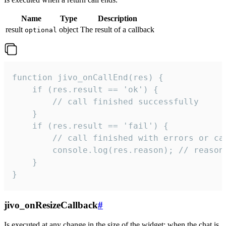
Name
Type
Description
result
object
The result of a callback
optional
function jivo_onCallEnd(res) {

    if (res.result == 'ok') {

        // call finished successfully

    }

    if (res.result == 'fail') {

        // call finished with errors or can
        console.log(res.reason); // reason 
    }

}
jivo_onResizeCallback
#
Is executed at any change in the size of the widget: when the chat is