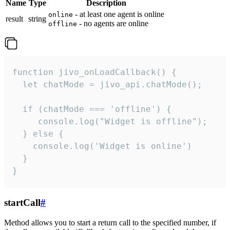
Name
Type
Description
- at least one agent is online
online
result
string
- no agents are online
offline
function jivo_onLoadCallback() {

  let chatMode = jivo_api.chatMode();

  if (chatMode === 'offline') {

     console.log("Widget is offline");

  } else {

    console.log('Widget is online')

  }

}
startCall
#
Method allows you to start a return call to the specified number, if