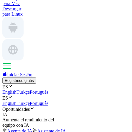
para Mac
Descargar
para Linux
Iniciar Sesión
Regístrese gratis
ES
English
Türkçe
Português
ES
English
Türkçe
Português
Oportunidades
IA
Aumenta el rendimiento del
equipo con IA
Agente de IA
Asistente de IA