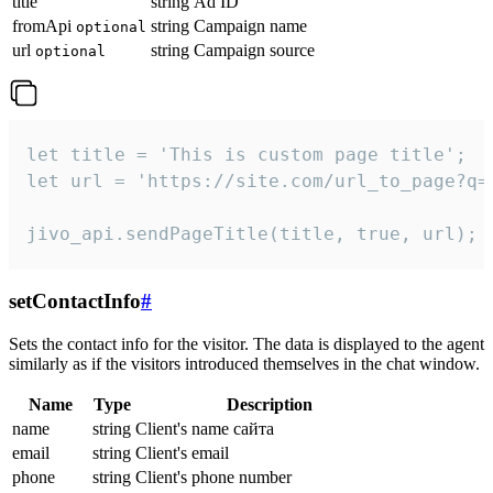
title
string
Ad ID
fromApi
string
Campaign name
optional
url
string
Campaign source
optional
let title = 'This is custom page title';

let url = 'https://site.com/url_to_page?q=p
jivo_api.sendPageTitle(title, true, url);
setContactInfo
#
Sets the contact info for the visitor. The data is displayed to the agent
similarly as if the visitors introduced themselves in the chat window.
Name
Type
Description
name
string
Client's name сайта
email
string
Client's email
phone
string
Client's phone number