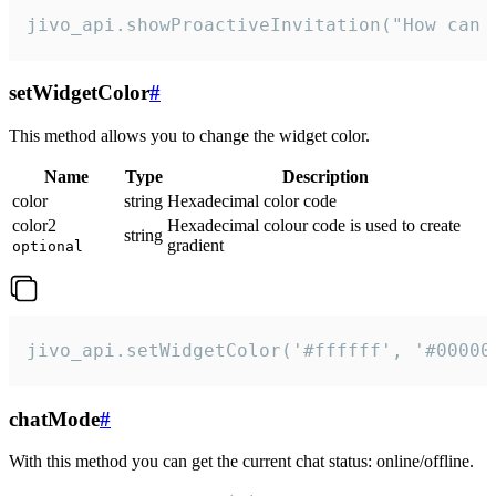
jivo_api.showProactiveInvitation("How can 
setWidgetColor
#
This method allows you to change the widget color.
Name
Type
Description
color
string
Hexadecimal color code
color2
Hexadecimal colour code is used to create
string
gradient
optional
jivo_api.setWidgetColor('#ffffff', '#00000
chatMode
#
With this method you can get the current chat status: online/offline.