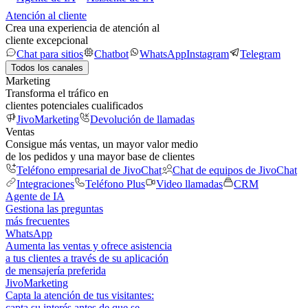
Atención al cliente
Crea una experiencia de atención al
cliente excepcional
Chat para sitios
Chatbot
WhatsApp
Instagram
Telegram
Todos los canales
Marketing
Transforma el tráfico en
clientes potenciales cualificados
JivoMarketing
Devolución de llamadas
Ventas
Consigue más ventas, un mayor valor medio
de los pedidos y una mayor base de clientes
Teléfono empresarial de JivoChat
Chat de equipos de JivoChat
Integraciones
Teléfono Plus
Video llamadas
CRM
Agente de IA
Gestiona las preguntas
más frecuentes
WhatsApp
Aumenta las ventas y ofrece asistencia
a tus clientes a través de su aplicación
de mensajería preferida
JivoMarketing
Capta la atención de tus visitantes:
capta su interés antes de que se