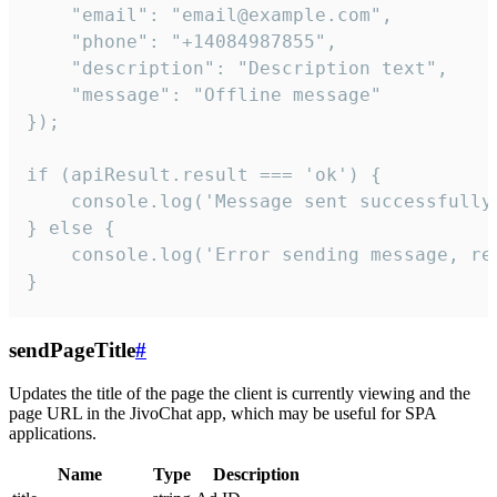
    "email": "email@example.com",

    "phone": "+14084987855",

    "description": "Description text",

    "message": "Offline message"

});

if (apiResult.result === 'ok') {

    console.log('Message sent successfully'
} else {

    console.log('Error sending message, rea
}
sendPageTitle
#
Updates the title of the page the client is currently viewing and the
page URL in the JivoChat app, which may be useful for SPA
applications.
Name
Type
Description