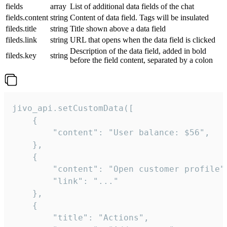
fields
array
List of additional data fields of the chat
fields.content
string
Content of data field. Tags will be insulated
fileds.title
string
Title shown above a data field
fileds.link
string
URL that opens when the data field is clicked
Description of the data field, added in bold
fileds.key
string
before the field content, separated by a colon
jivo_api.setCustomData([

    {

        "content": "User balance: $56",

    },

    {

        "content": "Open customer profile",
        "link": "..."

    },

    {

        "title": "Actions",
