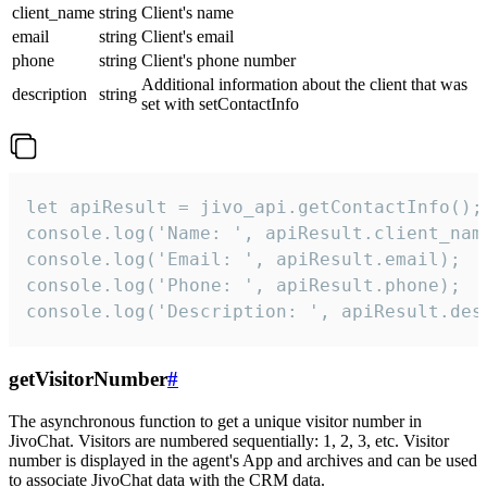
client_name
string
Client's name
email
string
Client's email
phone
string
Client's phone number
Additional information about the client that was
description
string
set with setContactInfo
let apiResult = jivo_api.getContactInfo();

console.log('Name: ', apiResult.client_name
console.log('Email: ', apiResult.email);

console.log('Phone: ', apiResult.phone);

console.log('Description: ', apiResult.des
getVisitorNumber
#
The asynchronous function to get a unique visitor number in
JivoChat. Visitors are numbered sequentially: 1, 2, 3, etc. Visitor
number is displayed in the agent's App and archives and can be used
to associate JivoChat data with the CRM data.