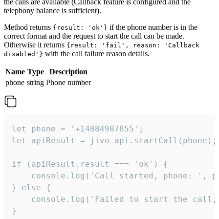
the calls are available (Callback feature is configured and the
telephony balance is sufficient).
Method returns
if the phone number is in the
{result: 'ok'}
correct format and the request to start the call can be made.
Otherwise it returns
{result: 'fail', reason: 'Callback
with the call failure reason details.
disabled'}
Name
Type
Description
phone
string
Phone number
let phone = '+14084987855';

let apiResult = jivo_api.startCall(phone);

if (apiResult.result === 'ok') {

    console.log('Call started, phone: ', ph
} else {

    console.log('Failed to start the call,
}