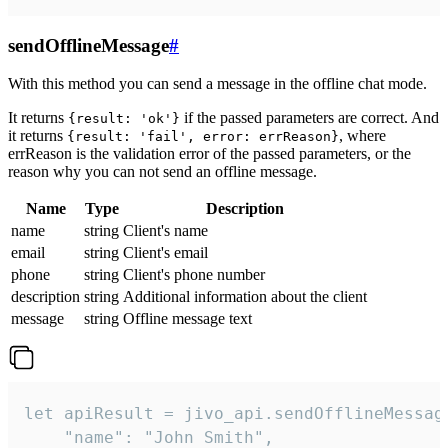
sendOfflineMessage
#
With this method you can send a message in the offline chat mode.
It returns
if the passed parameters are correct. And
{result: 'ok'}
it returns
, where
{result: 'fail', error: errReason}
errReason is the validation error of the passed parameters, or the
reason why you can not send an offline message.
Name
Type
Description
name
string
Client's name
email
string
Client's email
phone
string
Client's phone number
description
string
Additional information about the client
message
string
Offline message text
let apiResult = jivo_api.sendOfflineMessage
    "name": "John Smith",
