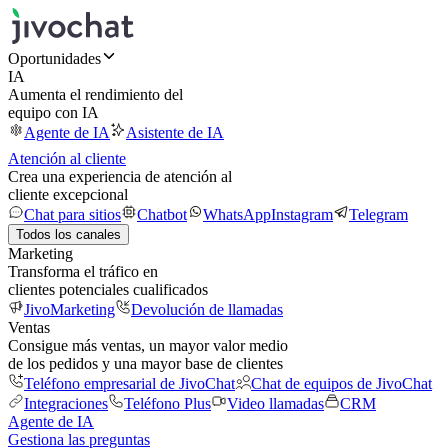
Oportunidades
IA
Aumenta el rendimiento del
equipo con IA
Agente de IA
Asistente de IA
Atención al cliente
Crea una experiencia de atención al
cliente excepcional
Chat para sitios
Chatbot
WhatsApp
Instagram
Telegram
Todos los canales
Marketing
Transforma el tráfico en
clientes potenciales cualificados
JivoMarketing
Devolución de llamadas
Ventas
Consigue más ventas, un mayor valor medio
de los pedidos y una mayor base de clientes
Teléfono empresarial de JivoChat
Chat de equipos de JivoChat
Integraciones
Teléfono Plus
Video llamadas
CRM
Agente de IA
Gestiona las preguntas