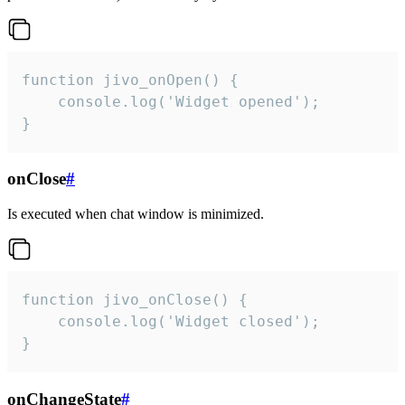
function jivo_onOpen() {

    console.log('Widget opened');

}
onClose
#
Is executed when chat window is minimized.
function jivo_onClose() {

    console.log('Widget closed');

}
onChangeState
#