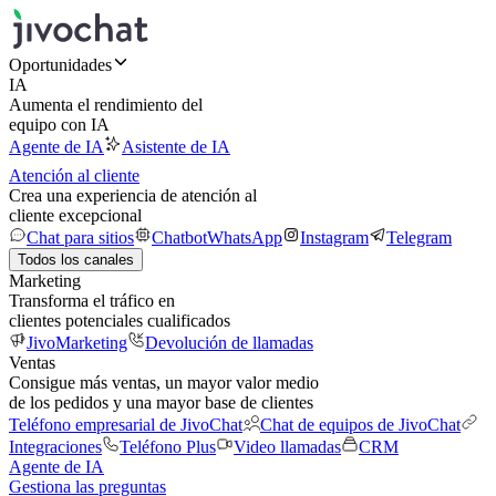
Oportunidades
IA
Aumenta el rendimiento del
equipo con IA
Agente de IA
Asistente de IA
Atención al cliente
Crea una experiencia de atención al
cliente excepcional
Chat para sitios
Chatbot
WhatsApp
Instagram
Telegram
Todos los canales
Marketing
Transforma el tráfico en
clientes potenciales cualificados
JivoMarketing
Devolución de llamadas
Ventas
Consigue más ventas, un mayor valor medio
de los pedidos y una mayor base de clientes
Teléfono empresarial de JivoChat
Chat de equipos de JivoChat
Integraciones
Teléfono Plus
Video llamadas
CRM
Agente de IA
Gestiona las preguntas