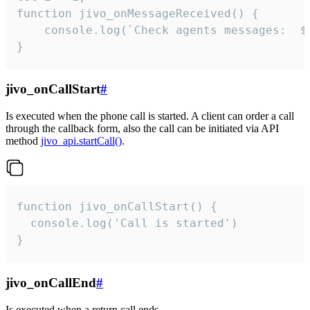
function jivo_onMessageReceived() {

	console.log(`Check agents messages:  ${i++}`)

}
jivo_onCallStart
#
Is executed when the phone call is started. A client can order a call
through the callback form, also the call can be initiated via API
method
jivo_api.startCall()
.
function jivo_onCallStart() {

  console.log('Call is started')

}
jivo_onCallEnd
#
Is executed when a return call ends.