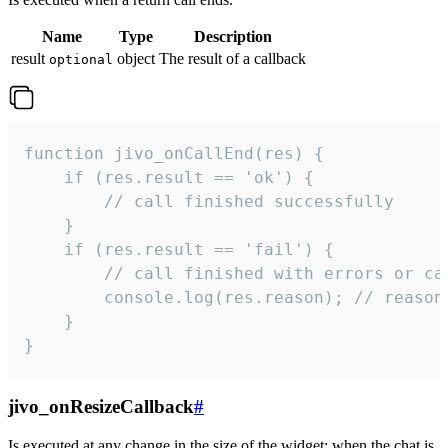
Name
Type
Description
result
object
The result of a callback
optional
function jivo_onCallEnd(res) {

    if (res.result == 'ok') {

        // call finished successfully

    }

    if (res.result == 'fail') {

        // call finished with errors or can
        console.log(res.reason); // reason 
    }

}
jivo_onResizeCallback
#
Is executed at any change in the size of the widget: when the chat is