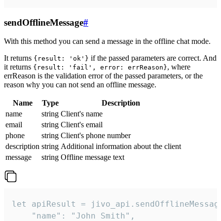
sendOfflineMessage
#
With this method you can send a message in the offline chat mode.
It returns
if the passed parameters are correct. And
{result: 'ok'}
it returns
, where
{result: 'fail', error: errReason}
errReason is the validation error of the passed parameters, or the
reason why you can not send an offline message.
Name
Type
Description
name
string
Client's name
email
string
Client's email
phone
string
Client's phone number
description
string
Additional information about the client
message
string
Offline message text
let apiResult = jivo_api.sendOfflineMessage
    "name": "John Smith",
