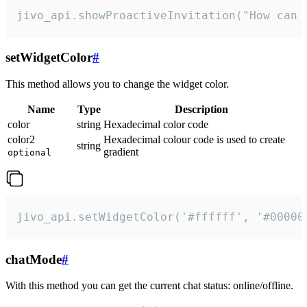
jivo_api.showProactiveInvitation("How can 
setWidgetColor
#
This method allows you to change the widget color.
Name
Type
Description
color
string
Hexadecimal color code
color2
Hexadecimal colour code is used to create
string
gradient
optional
jivo_api.setWidgetColor('#ffffff', '#00000
chatMode
#
With this method you can get the current chat status: online/offline.