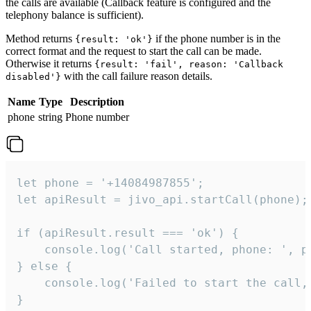
the calls are available (Callback feature is configured and the
telephony balance is sufficient).
Method returns
if the phone number is in the
{result: 'ok'}
correct format and the request to start the call can be made.
Otherwise it returns
{result: 'fail', reason: 'Callback
with the call failure reason details.
disabled'}
Name
Type
Description
phone
string
Phone number
let phone = '+14084987855';

let apiResult = jivo_api.startCall(phone);

if (apiResult.result === 'ok') {

    console.log('Call started, phone: ', ph
} else {

    console.log('Failed to start the call,
}