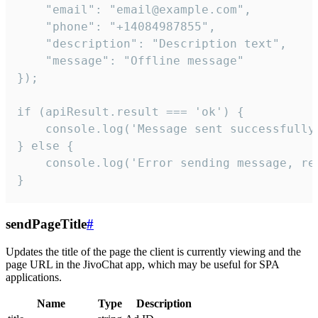
    "email": "email@example.com",

    "phone": "+14084987855",

    "description": "Description text",

    "message": "Offline message"

});

if (apiResult.result === 'ok') {

    console.log('Message sent successfully'
} else {

    console.log('Error sending message, rea
}
sendPageTitle
#
Updates the title of the page the client is currently viewing and the
page URL in the JivoChat app, which may be useful for SPA
applications.
Name
Type
Description