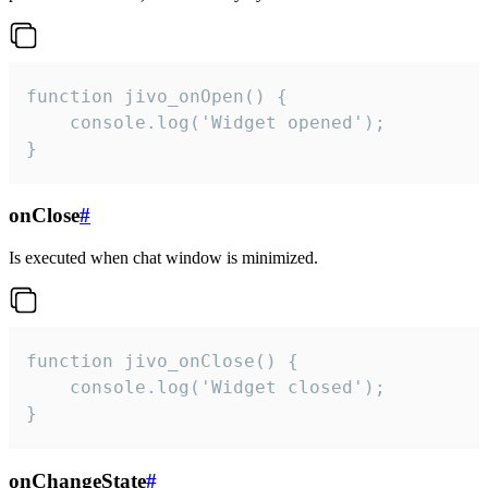
function jivo_onOpen() {

    console.log('Widget opened');

}
onClose
#
Is executed when chat window is minimized.
function jivo_onClose() {

    console.log('Widget closed');

}
onChangeState
#