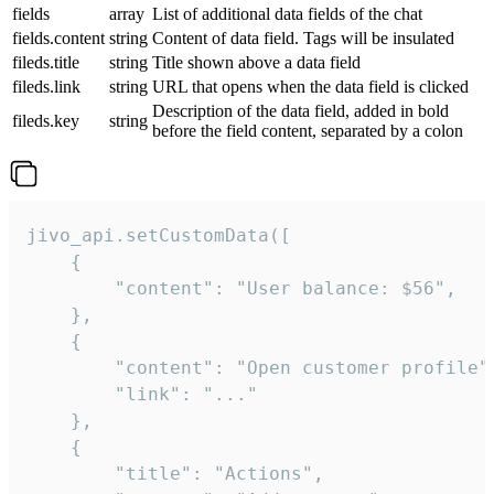
fields
array
List of additional data fields of the chat
fields.content
string
Content of data field. Tags will be insulated
fileds.title
string
Title shown above a data field
fileds.link
string
URL that opens when the data field is clicked
Description of the data field, added in bold
fileds.key
string
before the field content, separated by a colon
jivo_api.setCustomData([

    {

        "content": "User balance: $56",

    },

    {

        "content": "Open customer profile",
        "link": "..."

    },

    {

        "title": "Actions",
