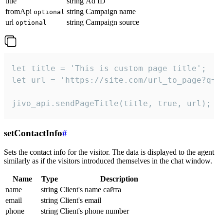
title
string
Ad ID
fromApi
string
Campaign name
optional
url
string
Campaign source
optional
let title = 'This is custom page title';

let url = 'https://site.com/url_to_page?q=p
jivo_api.sendPageTitle(title, true, url);
setContactInfo
#
Sets the contact info for the visitor. The data is displayed to the agent
similarly as if the visitors introduced themselves in the chat window.
Name
Type
Description
name
string
Client's name сайта
email
string
Client's email
phone
string
Client's phone number