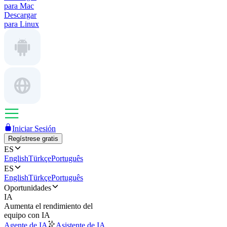
para Mac
Descargar
para Linux
Iniciar Sesión
Regístrese gratis
ES
English
Türkçe
Português
ES
English
Türkçe
Português
Oportunidades
IA
Aumenta el rendimiento del
equipo con IA
Agente de IA
Asistente de IA