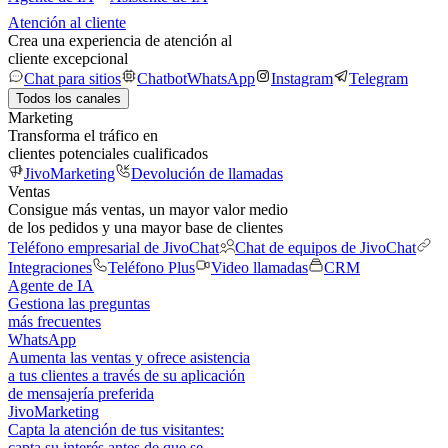
Atención al cliente
Crea una experiencia de atención al
cliente excepcional
Chat para sitios
Chatbot
WhatsApp
Instagram
Telegram
Todos los canales
Marketing
Transforma el tráfico en
clientes potenciales cualificados
JivoMarketing
Devolución de llamadas
Ventas
Consigue más ventas, un mayor valor medio
de los pedidos y una mayor base de clientes
Teléfono empresarial de JivoChat
Chat de equipos de JivoChat
Integraciones
Teléfono Plus
Video llamadas
CRM
Agente de IA
Gestiona las preguntas
más frecuentes
WhatsApp
Aumenta las ventas y ofrece asistencia
a tus clientes a través de su aplicación
de mensajería preferida
JivoMarketing
Capta la atención de tus visitantes:
capta su interés antes de que se