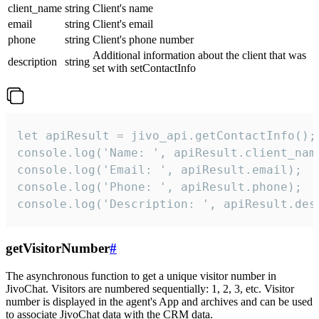
client_name
string
Client's name
email
string
Client's email
phone
string
Client's phone number
Additional information about the client that was
description
string
set with setContactInfo
let apiResult = jivo_api.getContactInfo();

console.log('Name: ', apiResult.client_name
console.log('Email: ', apiResult.email);

console.log('Phone: ', apiResult.phone);

console.log('Description: ', apiResult.des
getVisitorNumber
#
The asynchronous function to get a unique visitor number in
JivoChat. Visitors are numbered sequentially: 1, 2, 3, etc. Visitor
number is displayed in the agent's App and archives and can be used
to associate JivoChat data with the CRM data.