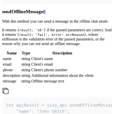
sendOfflineMessage
#
With this method you can send a message in the offline chat mode.
It returns
if the passed parameters are correct. And
{result: 'ok'}
it returns
, where
{result: 'fail', error: errReason}
errReason is the validation error of the passed parameters, or the
reason why you can not send an offline message.
Name
Type
Description
name
string
Client's name
email
string
Client's email
phone
string
Client's phone number
description
string
Additional information about the client
message
string
Offline message text
let apiResult = jivo_api.sendOfflineMessage
    "name": "John Smith",
