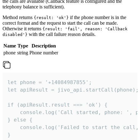
the calls are available (Callback feature is configured and the
telephony balance is sufficient).
Method returns
if the phone number is in the
{result: 'ok'}
correct format and the request to start the call can be made.
Otherwise it returns
{result: 'fail', reason: 'Callback
with the call failure reason details.
disabled'}
Name
Type
Description
phone
string
Phone number
let phone = '+14084987855';

let apiResult = jivo_api.startCall(phone);

if (apiResult.result === 'ok') {

    console.log('Call started, phone: ', ph
} else {

    console.log('Failed to start the call,
}