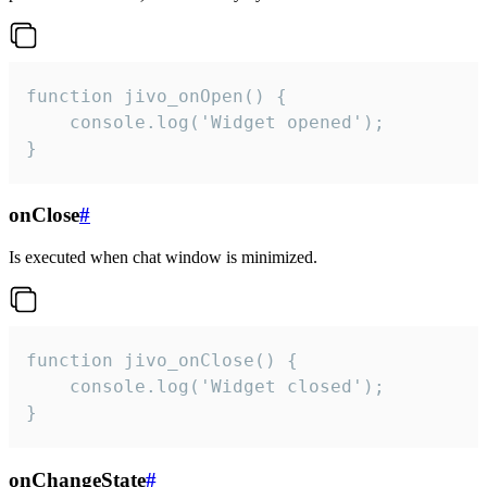
function jivo_onOpen() {

    console.log('Widget opened');

}
onClose
#
Is executed when chat window is minimized.
function jivo_onClose() {

    console.log('Widget closed');

}
onChangeState
#