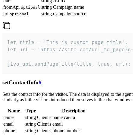
title
string
Ad ID
fromApi
string
Campaign name
optional
url
string
Campaign source
optional
let title = 'This is custom page title';

let url = 'https://site.com/url_to_page?q=p
jivo_api.sendPageTitle(title, true, url);
setContactInfo
#
Sets the contact info for the visitor. The data is displayed to the agent
similarly as if the visitors introduced themselves in the chat window.
Name
Type
Description
name
string
Client's name сайта
email
string
Client's email
phone
string
Client's phone number