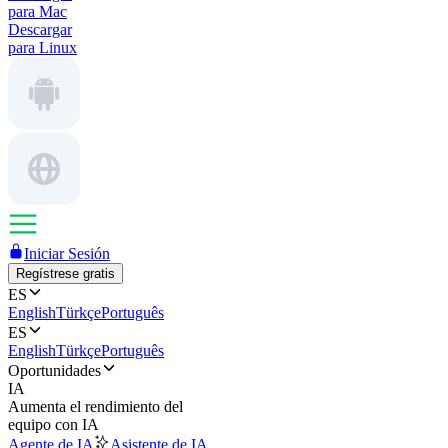
para Mac
Descargar
para Linux
Iniciar Sesión
Regístrese gratis
ES
English
Türkçe
Português
ES
English
Türkçe
Português
Oportunidades
IA
Aumenta el rendimiento del
equipo con IA
Agente de IA
Asistente de IA