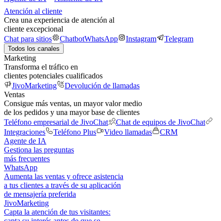
Atención al cliente
Crea una experiencia de atención al
cliente excepcional
Chat para sitios
Chatbot
WhatsApp
Instagram
Telegram
Todos los canales
Marketing
Transforma el tráfico en
clientes potenciales cualificados
JivoMarketing
Devolución de llamadas
Ventas
Consigue más ventas, un mayor valor medio
de los pedidos y una mayor base de clientes
Teléfono empresarial de JivoChat
Chat de equipos de JivoChat
Integraciones
Teléfono Plus
Video llamadas
CRM
Agente de IA
Gestiona las preguntas
más frecuentes
WhatsApp
Aumenta las ventas y ofrece asistencia
a tus clientes a través de su aplicación
de mensajería preferida
JivoMarketing
Capta la atención de tus visitantes:
capta su interés antes de que se