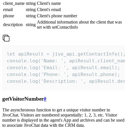
client_name
string
Client's name
email
string
Client's email
phone
string
Client's phone number
Additional information about the client that was
description
string
set with setContactInfo
let apiResult = jivo_api.getContactInfo();

console.log('Name: ', apiResult.client_name
console.log('Email: ', apiResult.email);

console.log('Phone: ', apiResult.phone);

console.log('Description: ', apiResult.des
getVisitorNumber
#
The asynchronous function to get a unique visitor number in
JivoChat. Visitors are numbered sequentially: 1, 2, 3, etc. Visitor
number is displayed in the agent's App and archives and can be used
to associate JivoChat data with the CRM data.