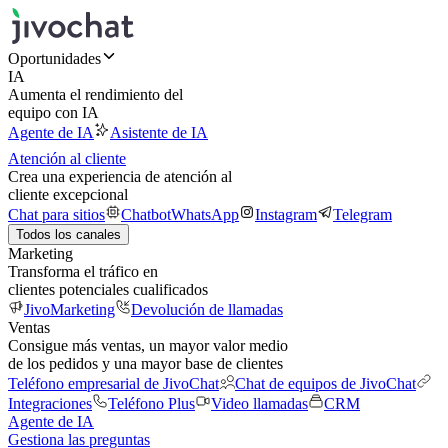
Oportunidades
IA
Aumenta el rendimiento del
equipo con IA
Agente de IA
Asistente de IA
Atención al cliente
Crea una experiencia de atención al
cliente excepcional
Chat para sitios
Chatbot
WhatsApp
Instagram
Telegram
Todos los canales
Marketing
Transforma el tráfico en
clientes potenciales cualificados
JivoMarketing
Devolución de llamadas
Ventas
Consigue más ventas, un mayor valor medio
de los pedidos y una mayor base de clientes
Teléfono empresarial de JivoChat
Chat de equipos de JivoChat
Integraciones
Teléfono Plus
Video llamadas
CRM
Agente de IA
Gestiona las preguntas