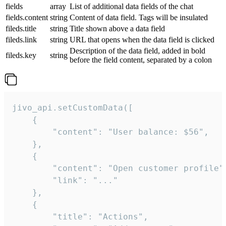
fields
array
List of additional data fields of the chat
fields.content
string
Content of data field. Tags will be insulated
fileds.title
string
Title shown above a data field
fileds.link
string
URL that opens when the data field is clicked
Description of the data field, added in bold
fileds.key
string
before the field content, separated by a colon
jivo_api.setCustomData([

    {

        "content": "User balance: $56",

    },

    {

        "content": "Open customer profile",
        "link": "..."

    },

    {

        "title": "Actions",
