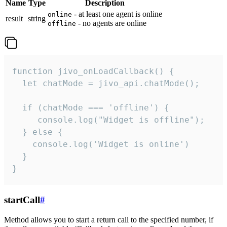
Name
Type
Description
- at least one agent is online
online
result
string
- no agents are online
offline
function jivo_onLoadCallback() {

  let chatMode = jivo_api.chatMode();

  if (chatMode === 'offline') {

     console.log("Widget is offline");

  } else {

    console.log('Widget is online')

  }

}
startCall
#
Method allows you to start a return call to the specified number, if