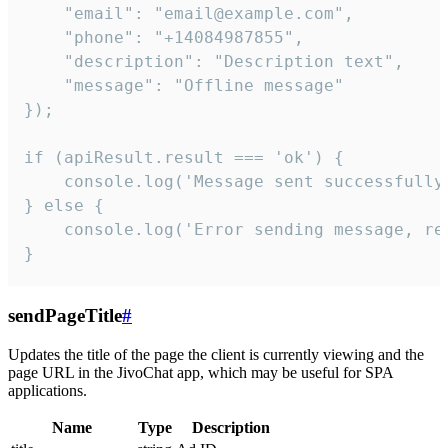
    "email": "email@example.com",

    "phone": "+14084987855",

    "description": "Description text",

    "message": "Offline message"

});

if (apiResult.result === 'ok') {

    console.log('Message sent successfully'
} else {

    console.log('Error sending message, rea
}
sendPageTitle
#
Updates the title of the page the client is currently viewing and the
page URL in the JivoChat app, which may be useful for SPA
applications.
Name
Type
Description