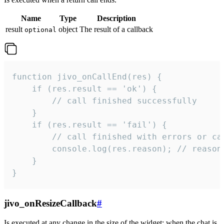
Name
Type
Description
result
object
The result of a callback
optional
function jivo_onCallEnd(res) {

    if (res.result == 'ok') {

        // call finished successfully

    }

    if (res.result == 'fail') {

        // call finished with errors or can
        console.log(res.reason); // reason 
    }

}
jivo_onResizeCallback
#
Is executed at any change in the size of the widget: when the chat is