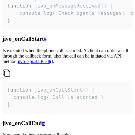
function jivo_onMessageReceived() {

	console.log(`Check agents messages:  ${i++}`)

}
jivo_onCallStart
#
Is executed when the phone call is started. A client can order a call
through the callback form, also the call can be initiated via API
method
jivo_api.startCall()
.
function jivo_onCallStart() {

  console.log('Call is started')

}
jivo_onCallEnd
#
Is executed when a return call ends.