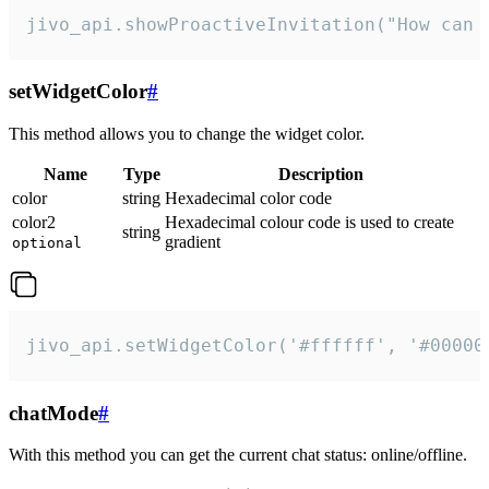
jivo_api.showProactiveInvitation("How can 
setWidgetColor
#
This method allows you to change the widget color.
Name
Type
Description
color
string
Hexadecimal color code
color2
Hexadecimal colour code is used to create
string
gradient
optional
jivo_api.setWidgetColor('#ffffff', '#00000
chatMode
#
With this method you can get the current chat status: online/offline.